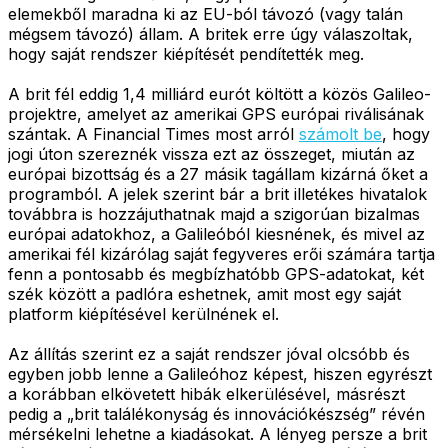
elemekből maradna ki az EU-ból távozó (vagy talán
mégsem távozó) állam. A britek erre úgy válaszoltak,
hogy saját rendszer kiépítését pendítették meg.
A brit fél eddig 1,4 milliárd eurót költött a közös Galileo-
projektre, amelyet az amerikai GPS európai riválisának
szántak. A Financial Times most arról
számolt be
, hogy
jogi úton szereznék vissza ezt az összeget, miután az
európai bizottság és a 27 másik tagállam kizárná őket a
programból. A jelek szerint bár a brit illetékes hivatalok
továbbra is hozzájuthatnak majd a szigorúan bizalmas
európai adatokhoz, a Galileóból kiesnének, és mivel az
amerikai fél kizárólag saját fegyveres erői számára tartja
fenn a pontosabb és megbízhatóbb GPS-adatokat, két
szék között a padlóra eshetnek, amit most egy saját
platform kiépítésével kerülnének el.
Az állítás szerint ez a saját rendszer jóval olcsóbb és
egyben jobb lenne a Galileóhoz képest, hiszen egyrészt
a korábban elkövetett hibák elkerülésével, másrészt
pedig a „brit találékonyság és innovációkészség” révén
mérsékelni lehetne a kiadásokat. A lényeg persze a brit