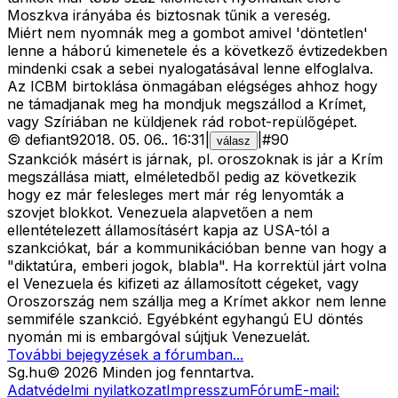
Moszkva irányába és biztosnak tűnik a vereség.
Miért nem nyomnák meg a gombot amivel 'döntetlen'
lenne a háború kimenetele és a következő évtizedekben
mindenki csak a sebei nyalogatásával lenne elfoglalva.
Az ICBM birtoklása önmagában elégséges ahhoz hogy
ne támadjanak meg ha mondjuk megszállod a Krímet,
vagy Szíriában ne küldjenek rád robot-repülőgépet.
©
defiant9
2018. 05. 06.
.
16:31
|
|
#
90
válasz
Szankciók másért is járnak, pl. oroszoknak is jár a Krím
megszállása miatt, elméletedből pedig az következik
hogy ez már felesleges mert már rég lenyomták a
szovjet blokkot. Venezuela alapvetően a nem
ellentételezett államosításért kapja az USA-tól a
szankciókat, bár a kommunikációban benne van hogy a
"diktatúra, emberi jogok, blabla". Ha korrektül járt volna
el Venezuela és kifizeti az államosított cégeket, vagy
Oroszország nem szállja meg a Krímet akkor nem lenne
semmiféle szankció. Egyébként egyhangú EU döntés
nyomán mi is embargóval sújtjuk Venezuelát.
További bejegyzések a fórumban...
Sg
.hu
©
2026
Minden jog fenntartva.
Adatvédelmi nyilatkozat
Impresszum
Fórum
E-mail: