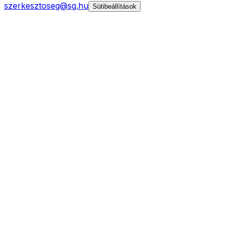
szerkesztoseg@sg.hu
Sütibeállítások