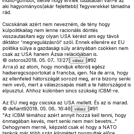
indító-gombot, illetve hogy ennek tudatában van-e az
aki hagyományos(akár fejlettebb) fegyverekkel támadna
rád.
Csicskának azért nem nevezném, de tény hogy
külpolitikailag nem lenne racionális döntés
visszautasítani egy olyan USA kérést ami egy távoli
diktátor 'megregulázásról' szól. Ennek ellenére ez EU
politika súlya a gazdasági súly arányában csökken nem
csak az USA hanem Ázsia relációjában is.
©
ostoros
2018. 05. 07.
.
13:27
|
|
#
92
válasz
Arra jó az atom, hogy mondjuk eltörölj egész
hadseregcsoportokat a francba, igen. Na de arra, hogy
az ellenfeled hátországát sorozd meg, arra bizony senki
nem vevő, mert a válaszcsapás miatt a te hátországod is
elpusztul. Ahhoz különben sincs szükség ICBM-re.
Az EU meg egy csicska az USA mellett. És az is marad.
©
defiant9
2018. 05. 06.
.
16:46
|
|
#
91
válasz
"Az ICBM témához azért annyit hozzá kell tenni, hogy
önmagában kevés, mert senki nem meri bevetni..."
Dehogynem merné, képzeld csak el hogy a NATO
tankok már több száz kilométert nyomultak előre