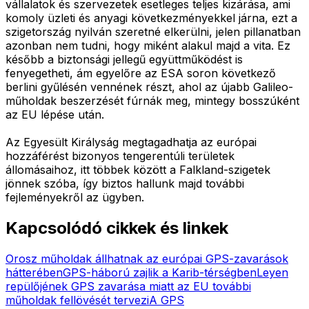
vállalatok és szervezetek esetleges teljes kizárása, ami
komoly üzleti és anyagi következményekkel járna, ezt a
szigetország nyilván szeretné elkerülni, jelen pillanatban
azonban nem tudni, hogy miként alakul majd a vita. Ez
később a biztonsági jellegű együttműködést is
fenyegetheti, ám egyelőre az ESA soron következő
berlini gyűlésén vennének részt, ahol az újabb Galileo-
műholdak beszerzését fúrnák meg, mintegy bosszúként
az EU lépése után.
Az Egyesült Királyság megtagadhatja az európai
hozzáférést bizonyos tengerentúli területek
állomásaihoz, itt többek között a Falkland-szigetek
jönnek szóba, így biztos hallunk majd további
fejleményekről az ügyben.
Kapcsolódó cikkek és linkek
Orosz műholdak állhatnak az európai GPS-zavarások
hátterében
GPS-háború zajlik a Karib-térségben
Leyen
repülőjének GPS zavarása miatt az EU további
műholdak fellövését tervezi
A GPS