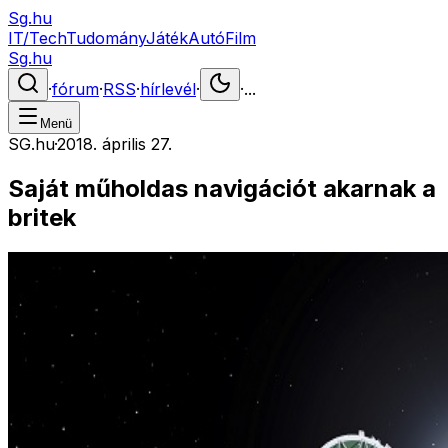
Sg.hu
IT/Tech
Tudomány
Játék
Autó
Film
Sg.hu
·
fórum
·
RSS
·
hírlevél
·
·
...
Menü
SG.hu
·
2018. április 27.
Saját műholdas navigációt akarnak a
britek