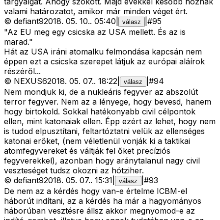
tárgyalgat. Ahogy szokott. Majd évekkel később hoznak
valami határozatot, amikor már minden véget ért.
©
defiant9
2018. 05. 10.
.
05:40
|
|
#
95
válasz
"Az EU meg egy csicska az USA mellett. És az is
marad."
Hát az USA iráni atomalku felmondása kapcsán nem
éppen ezt a csicska szerepet látjuk az európai aláírok
részéről...
©
NEXUS6
2018. 05. 07.
.
18:22
|
|
#
94
válasz
Nem mondjuk ki, de a nukleáris fegyver az abszolút
terror fegyver. Nem az a lényege, hogy bevesd, hanem
hogy birtokold. Sokkal hatékonyabb civil célpontok
ellen, mint katonaiak ellen. Épp ezért az lehet, hogy nem
is tudod elpusztítani, feltartóztatni velük az ellenséges
katonai erőket, (nem véletlenül vonják ki a taktikai
atomfegyvereket és váltják fel őket precíziós
fegyverekkel), azonban hogy aránytalanul nagy civil
veszteséget tudsz okozni az hótziher.
©
defiant9
2018. 05. 07.
.
15:31
|
|
#
93
válasz
De nem az a kérdés hogy van-e értelme ICBM-el
háborút indítani, az a kérdés ha már a hagyományos
háborúban vesztésre állsz akkor megnyomod-e az