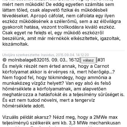
miért nem működik! De eddig egyetlen számítás sem
láttam tőled, csak alapvető fizikai és működésbeli
tévedéseket. Apropó cáfolat, nem cáfolata egy ilyen
eszköz működésének a szélerőmű, sem a az élővilágra
gyakorolt hatása, viszont trollkodásra kiváló eszköz.
Csak egyet ne felejts el, egy működő eszközről
beszélünk, amit már mérnökök elkészítettek, igazoltak,
kiszámoltak.
Utoljára szerkesztette: Irasidus, 2015.09.04. 14:12:20
©
molnibalage83
2015. 09. 03.
.
16:12
|
|
#
31
válasz
És melyik részét nem érted annak, hogy a Carnot
körfolyamat akkor is érvényes rá, mert hőerőgép...?
Nem fogod fel, hogy tökmindegy, hogy ammónia a
munkaközeg vízgőz helyett? Van egy alsó és felső
hőmérséklete a körfolyamatnak, ami alapvetően
meghatározza a hatásfokát és a teljesímény sűrűséget is.
És ezt nem tudod növelni, mert a tengervíz
hőmérséklete adott.
Vizuális példát akarsz? Nézd meg, hogy a 2MWe max
teljesíményű szélkerék ami kb. 3,3 MWe mechanikusan