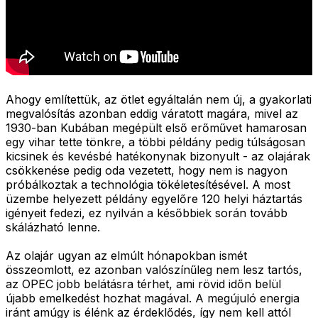
Ahogy említettük, az ötlet egyáltalán nem új, a gyakorlati
megvalósítás azonban eddig váratott magára, mivel az
1930-ban Kubában megépült első erőművet hamarosan
egy vihar tette tönkre, a többi példány pedig túlságosan
kicsinek és kevésbé hatékonynak bizonyult - az olajárak
csökkenése pedig oda vezetett, hogy nem is nagyon
próbálkoztak a technológia tökéletesítésével. A most
üzembe helyezett példány egyelőre 120 helyi háztartás
igényeit fedezi, ez nyilván a későbbiek során tovább
skálázható lenne.
Az olajár ugyan az elmúlt hónapokban ismét
összeomlott, ez azonban valószínűleg nem lesz tartós,
az OPEC jobb belátásra térhet, ami rövid időn belül
újabb emelkedést hozhat magával. A megújuló energia
iránt amúgy is élénk az érdeklődés, így nem kell attól