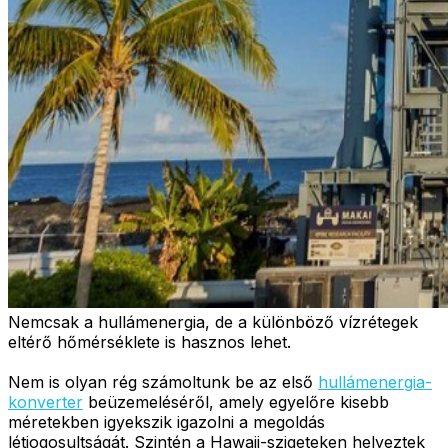
Nemcsak a hullámenergia, de a különböző vízrétegek
eltérő hőmérséklete is hasznos lehet.
Nem is olyan rég számoltunk be az első
hullámenergia-
konverter
beüzemeléséről, amely egyelőre kisebb
méretekben igyekszik igazolni a megoldás
létjogosultságát. Szintén a Hawaii-szigeteken helyeztek