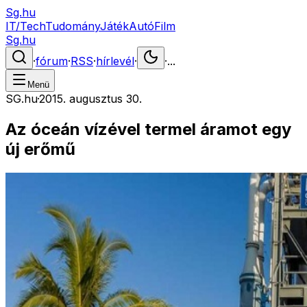
Sg.hu
IT/Tech
Tudomány
Játék
Autó
Film
Sg.hu
·
fórum
·
RSS
·
hírlevél
·
·
...
Menü
SG.hu
·
2015. augusztus 30.
Az óceán vízével termel áramot egy
új erőmű