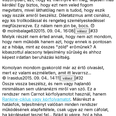
kérdés! Egy biztos, hogy ezt nem veled fogom
megvitatni, mivel láthatólag nem is tudod, hogy eszik
vagy isszák amiről beszélsz. Dilietatizmus amit csinálsz,
egy kis trollkodással és rengeteg személyeskedéssel
megfűszerezve. Ez nálam nem jön be, bocs. 😞
©
molnibalage83
2015. 09. 04.
.
16:08
|
|
#
33
válasz
Melyik részét nem érted annak, hogy nem azt mondom,
hogy nem működik hanem azt, hogy ennek is pontosan
az a hibája, mint az összes "zöld" erőműnek? A
kibaszottul alacsony teljesímény sűrűség és ahhoz
képest irdatlan beruházási költség.
Komolyan mondom gyakorold már az értő olvasást,
mert ez valami eszméletlen, amit itt levarrsz...
©
Irasidus
2015. 09. 04.
.
14:11
|
|
#
32
válasz
Össze vissza beszélsz, és nem vagy hajlandó
minimálisan sem utánanézni miről van szó. Ez a
rendszer nem Carnot körfolyamotot használ, hanem
Rankine-ciklus vagy körfolyamatot
. Másrészt a
hatásfok, teljesítményt valóban minden rendszer
működésének alapfeltétele, csak ugye az nem cáfolat,
ha kérdéseket teszel fel... Bökd ki végre, hol a hiba,