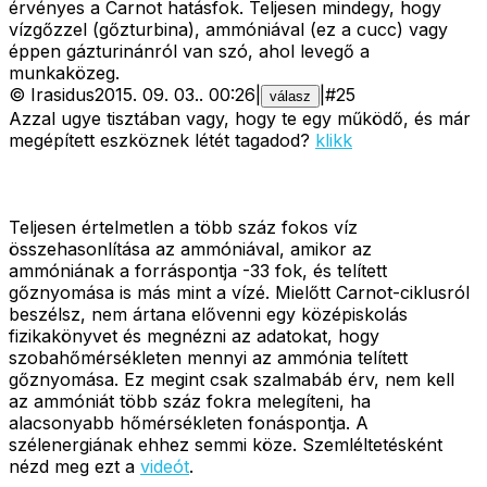
érvényes a Carnot hatásfok. Teljesen mindegy, hogy
vízgőzzel (gőzturbina), ammóniával (ez a cucc) vagy
éppen gázturinánról van szó, ahol levegő a
munkaközeg.
©
Irasidus
2015. 09. 03.
.
00:26
|
|
#
25
válasz
Azzal ugye tisztában vagy, hogy te egy működő, és már
megépített eszköznek létét tagadod?
klikk
Teljesen értelmetlen a több száz fokos víz
összehasonlítása az ammóniával, amikor az
ammóniának a forráspontja -33 fok, és telített
gőznyomása is más mint a vízé. Mielőtt Carnot-ciklusról
beszélsz, nem ártana elővenni egy középiskolás
fizikakönyvet és megnézni az adatokat, hogy
szobahőmérsékleten mennyi az ammónia telített
gőznyomása. Ez megint csak szalmabáb érv, nem kell
az ammóniát több száz fokra melegíteni, ha
alacsonyabb hőmérsékleten fonáspontja. A
szélenergiának ehhez semmi köze. Szemléltetésként
nézd meg ezt a
videót
.