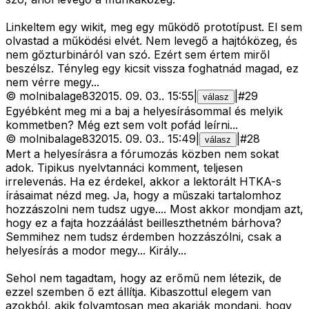
Linkeltem egy wikit, meg egy működő prototípust. El sem
olvastad a működési elvét. Nem levegő a hajtóközeg, és
nem gőzturbináról van szó. Ezért sem értem miről
beszélsz. Tényleg egy kicsit vissza foghatnád magad, ez
nem vérre megy...
©
molnibalage83
2015. 09. 03.
.
15:55
|
|
#
29
válasz
Egyébként meg mi a baj a helyesírásommal és melyik
kommetben? Még ezt sem volt pofád leírni...
©
molnibalage83
2015. 09. 03.
.
15:49
|
|
#
28
válasz
Mert a helyesírásra a fórumozás közben nem sokat
adok. Tipikus nyelvtannáci komment, teljesen
irrelevenás. Ha ez érdekel, akkor a lektorált HTKA-s
írásaimat nézd meg. Ja, hogy a műszaki tartalomhoz
hozzászolni nem tudsz ugye.... Most akkor mondjam azt,
hogy ez a fajta hozzáálást beilleszthetném bárhova?
Semmihez nem tudsz érdemben hozzászólni, csak a
helyesírás a modor megy... Király...
Sehol nem tagadtam, hogy az erőmű nem létezik, de
ezzel szemben ő ezt állítja. Kibaszottul elegem van
azokból, akik folyamtosan meg akarják mondani, hogy