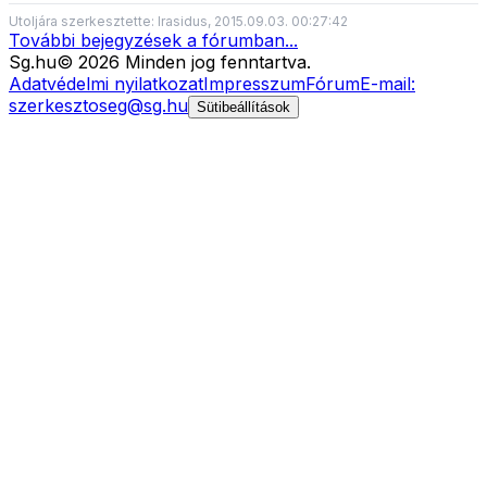
Utoljára szerkesztette: Irasidus, 2015.09.03. 00:27:42
További bejegyzések a fórumban...
Sg
.hu
©
2026
Minden jog fenntartva.
Adatvédelmi nyilatkozat
Impresszum
Fórum
E-mail:
szerkesztoseg@sg.hu
Sütibeállítások