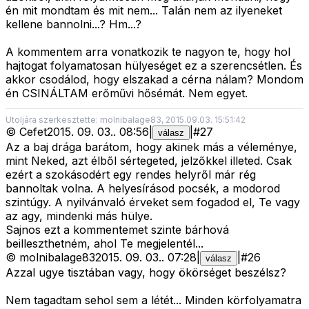
én mit mondtam és mit nem... Talán nem az ilyeneket
kellene bannolni...? Hm...?
A kommentem arra vonatkozik te nagyon te, hogy hol
hajtogat folyamatosan hülyeséget ez a szerencsétlen. És
akkor csodálod, hogy elszakad a cérna nálam? Mondom
én CSINÁLTAM erőművi hősémát. Nem egyet.
Utoljára szerkesztette: molnibalage83, 2015.09.03. 15:51:42
©
Cefet
2015. 09. 03.
.
08:56
|
|
#
27
válasz
Az a baj drága barátom, hogy akinek más a véleménye,
mint Neked, azt élből sértegeted, jelzőkkel illeted. Csak
ezért a szokásodért egy rendes helyről már rég
bannoltak volna. A helyesírásod pocsék, a modorod
szintúgy. A nyilvánvaló érveket sem fogadod el, Te vagy
az agy, mindenki más hülye.
Sajnos ezt a kommentemet szinte bárhová
beilleszthetném, ahol Te megjelentél...
©
molnibalage83
2015. 09. 03.
.
07:28
|
|
#
26
válasz
Azzal ugye tisztában vagy, hogy ökörséget beszélsz?
Nem tagadtam sehol sem a létét... Minden körfolyamatra