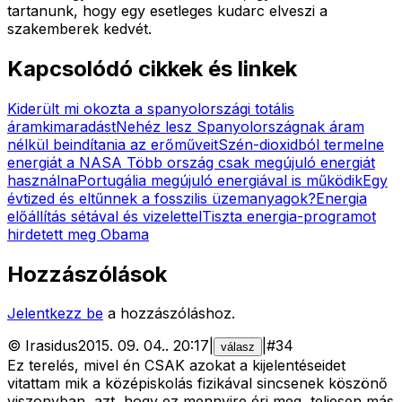
tartanunk, hogy egy esetleges kudarc elveszi a
szakemberek kedvét.
Kapcsolódó cikkek és linkek
Kiderült mi okozta a spanyolországi totális
áramkimaradást
Nehéz lesz Spanyolországnak áram
nélkül beindítania az erőműveit
Szén-dioxidból termelne
energiát a NASA
Több ország csak megújuló energiát
használna
Portugália megújuló energiával is működik
Egy
évtized és eltűnnek a fosszilis üzemanyagok?
Energia
előállítás sétával és vizelettel
Tiszta energia-programot
hirdetett meg Obama
Hozzászólások
Jelentkezz be
a hozzászóláshoz.
©
Irasidus
2015. 09. 04.
.
20:17
|
|
#
34
válasz
Ez terelés, mivel én CSAK azokat a kijelentéseidet
vitattam mik a középiskolás fizikával sincsenek köszönő
viszonyban, azt, hogy ez mennyire éri meg, teljesen más