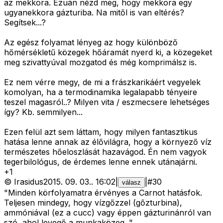
az mekkora. Ezuán nézd meg, hogy mekkora egy
ugyanekkora gázturiba. Na mitől is van eltérés?
Segítsek...?
Az egész folyamat lényeg az hogy különböző
hőmérsékletű közegek hőáramát nyerd ki, a közegeket
meg szivattyúval mozgatod és még komprimálsz is.
Ez nem vérre megy, de mi a frászkarikáért vegyelek
komolyan, ha a termodinamika legalapabb tényeire
teszel magasról..? Milyen vita / eszmecsere lehetséges
így? Kb. semmilyen...
Ezen felül azt sem láttam, hogy milyen fantasztikus
hatása lenne annak az élővilágra, hogy a környező víz
természetes hőeloszlását hazavágod. Én nem vagyok
tegerbilológus, de érdemes lenne ennek utánajárni.
+
1
©
Irasidus
2015. 09. 03.
.
16:02
|
|
#
30
válasz
"Minden körfolyamatra érvényes a Carnot hatásfok.
Teljesen mindegy, hogy vízgőzzel (gőzturbina),
ammóniával (ez a cucc) vagy éppen gázturinánról van
szó, ahol levegő a munkaközeg. "