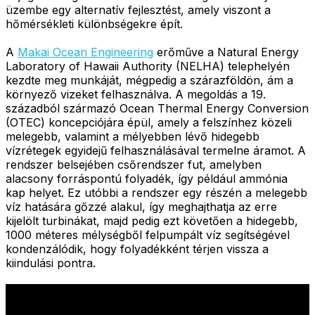
üzembe egy alternatív fejlesztést, amely viszont a
hőmérsékleti különbségekre épít.
A
Makai Ocean Engineering
erőműve a Natural Energy
Laboratory of Hawaii Authority (NELHA) telephelyén
kezdte meg munkáját, mégpedig a szárazföldön, ám a
környező vizeket felhasználva. A megoldás a 19.
századból származó Ocean Thermal Energy Conversion
(OTEC) koncepciójára épül, amely a felszínhez közeli
melegebb, valamint a mélyebben lévő hidegebb
vízrétegek egyidejű felhasználásával termelne áramot. A
rendszer belsejében csőrendszer fut, amelyben
alacsony forráspontú folyadék, így például ammónia
kap helyet. Ez utóbbi a rendszer egy részén a melegebb
víz hatására gőzzé alakul, így meghajthatja az erre
kijelölt turbinákat, majd pedig ezt követően a hidegebb,
1000 méteres mélységből felpumpált víz segítségével
kondenzálódik, hogy folyadékként térjen vissza a
kiindulási pontra.