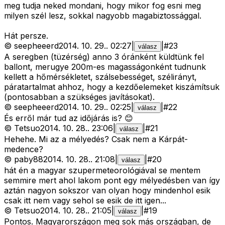
meg tudja neked mondani, hogy mikor fog esni meg
milyen szél lesz, sokkal nagyobb magabiztossággal.
Hát persze.
©
seepheeerd
2014. 10. 29.
.
02:27
|
|
#
23
válasz
A seregben (tüzérség) anno 3 óránként küldtünk fel
ballont, merugye 200m-es magasságonként tudnunk
kellett a hőmérsékletet, szálsebességet, szélirányt,
páratartalmat ahhoz, hogy a kezdőelemeket kiszámítsuk
(pontosabban a szükséges javításokat).
©
seepheeerd
2014. 10. 29.
.
02:25
|
|
#
22
válasz
És erről már tud az időjárás is? 😊
©
Tetsuo
2014. 10. 28.
.
23:06
|
|
#
21
válasz
Hehehe. Mi az a mélyedés? Csak nem a Kárpát-
medence?
©
paby88
2014. 10. 28.
.
21:08
|
|
#
20
válasz
hát én a magyar szupermeteorológiával se mentem
semmire mert ahol lakom pont egy mélyedésben van így
aztán nagyon sokszor van olyan hogy mindenhol esik
csak itt nem vagy sehol se esik de itt igen...
©
Tetsuo
2014. 10. 28.
.
21:05
|
|
#
19
válasz
Pontos. Magyarországon meg sok más országban, de