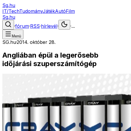
Sg.hu
IT/Tech
Tudomány
Játék
Autó
Film
Sg.hu
·
fórum
·
RSS
·
hírlevél
·
·
...
Menü
SG.hu
·
2014. október 28.
Angliában épül a legerősebb
időjárási szuperszámítógép