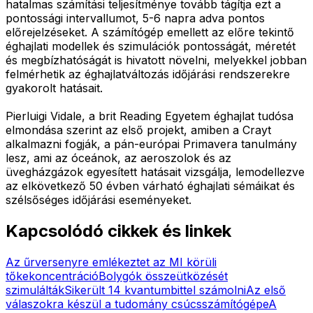
hatalmas számítási teljesítménye tovább tágítja ezt a
pontossági intervallumot, 5-6 napra adva pontos
előrejelzéseket. A számítógép emellett az előre tekintő
éghajlati modellek és szimulációk pontosságát, méretét
és megbízhatóságát is hivatott növelni, melyekkel jobban
felmérhetik az éghajlatváltozás időjárási rendszerekre
gyakorolt hatásait.
Pierluigi Vidale, a brit Reading Egyetem éghajlat tudósa
elmondása szerint az első projekt, amiben a Crayt
alkalmazni fogják, a pán-európai Primavera tanulmány
lesz, ami az óceánok, az aeroszolok és az
üvegházgázok egyesített hatásait vizsgálja, lemodellezve
az elkövetkező 50 évben várható éghajlati sémáikat és
szélsőséges időjárási eseményeket.
Kapcsolódó cikkek és linkek
Az űrversenyre emlékeztet az MI körüli
tőkekoncentráció
Bolygók összeütközését
szimulálták
Sikerült 14 kvantumbittel számolni
Az első
válaszokra készül a tudomány csúcsszámítógépe
A