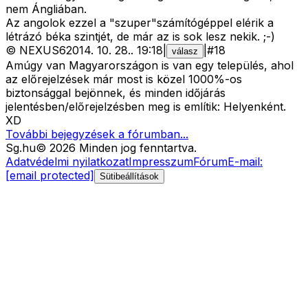
nem Ángliában.
Az angolok ezzel a "szuper"számítógéppel elérik a
létrázó béka szintjét, de már az is sok lesz nekik. ;-)
©
NEXUS6
2014. 10. 28.
.
19:18
|
|
#
18
válasz
Amúgy van Magyarországon is van egy település, ahol
az előrejelzések már most is közel 1000%-os
biztonsággal bejönnek, és minden időjárás
jelentésben/előrejelzésben meg is említik: Helyenként.
XD
További bejegyzések a fórumban...
Sg
.hu
©
2026
Minden jog fenntartva.
Adatvédelmi nyilatkozat
Impresszum
Fórum
E-mail:
[email protected]
Sütibeállítások