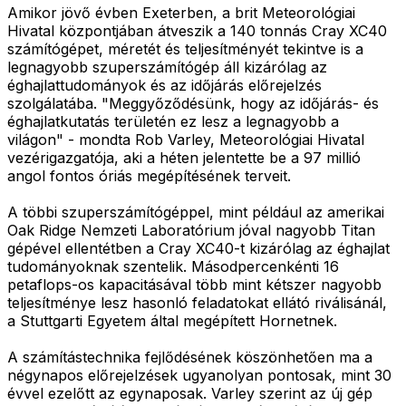
Amikor jövő évben Exeterben, a brit Meteorológiai
Hivatal központjában átveszik a 140 tonnás Cray XC40
számítógépet, méretét és teljesítményét tekintve is a
legnagyobb szuperszámítógép áll kizárólag az
éghajlattudományok és az időjárás előrejelzés
szolgálatába. "Meggyőződésünk, hogy az időjárás- és
éghajlatkutatás területén ez lesz a legnagyobb a
világon" - mondta Rob Varley, Meteorológiai Hivatal
vezérigazgatója, aki a héten jelentette be a 97 millió
angol fontos óriás megépítésének terveit.
A többi szuperszámítógéppel, mint például az amerikai
Oak Ridge Nemzeti Laboratórium jóval nagyobb Titan
gépével ellentétben a Cray XC40-t kizárólag az éghajlat
tudományoknak szentelik. Másodpercenkénti 16
petaflops-os kapacitásával több mint kétszer nagyobb
teljesítménye lesz hasonló feladatokat ellátó riválisánál,
a Stuttgarti Egyetem által megépített Hornetnek.
A számítástechnika fejlődésének köszönhetően ma a
négynapos előrejelzések ugyanolyan pontosak, mint 30
évvel ezelőtt az egynaposak. Varley szerint az új gép