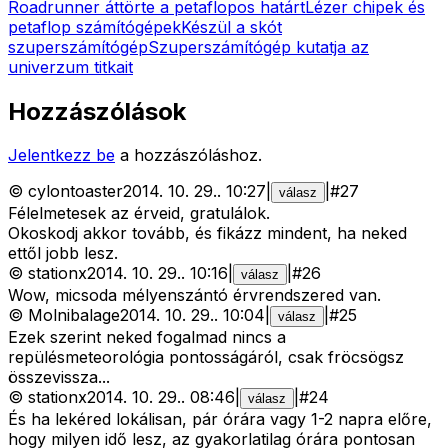
Roadrunner áttörte a petaflopos határt
Lézer chipek és
petaflop számítógépek
Készül a skót
szuperszámítógép
Szuperszámítógép kutatja az
univerzum titkait
Hozzászólások
Jelentkezz be
a hozzászóláshoz.
©
cylontoaster
2014. 10. 29.
.
10:27
|
|
#
27
válasz
Félelmetesek az érveid, gratulálok.
Okoskodj akkor tovább, és fikázz mindent, ha neked
ettől jobb lesz.
©
stationx
2014. 10. 29.
.
10:16
|
|
#
26
válasz
Wow, micsoda mélyenszántó érvrendszered van.
©
Molnibalage
2014. 10. 29.
.
10:04
|
|
#
25
válasz
Ezek szerint neked fogalmad nincs a
repülésmeteorológia pontosságáról, csak fröcsögsz
összevissza...
©
stationx
2014. 10. 29.
.
08:46
|
|
#
24
válasz
És ha lekéred lokálisan, pár órára vagy 1-2 napra előre,
hogy milyen idő lesz, az gyakorlatilag órára pontosan