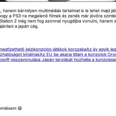
 hanem bármilyen multimédiás tartalmat is le lehet majd ját
a, hogy a PS3-ra megjelenő filmek és zenék már jövőre szi
yStation 2 még nem fog azonnal nyugdíjba vonulni, hanem a
jánlani a japán cég.
 megfizethető kézikonzolos játékok korszaka
Az év egyik le
ázhatóságot kínálnak
Az EU be akarja tiltani a konzolok Oro
osoft visszavonulása Japán tarolását hozhatja a konzolpia
 emléxem 😄