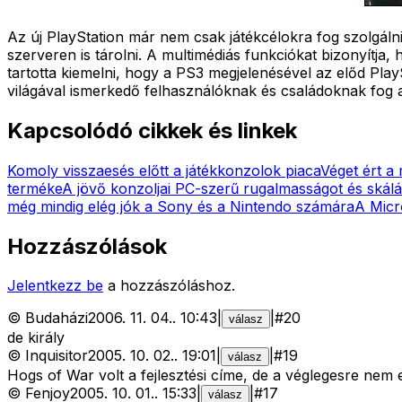
Az új PlayStation már nem csak játékcélokra fog szolgálni,
szerveren is tárolni. A multimédiás funkciókat bizonyítj
tartotta kiemelni, hogy a PS3 megjelenésével az előd Pla
világával ismerkedő felhasználóknak és családoknak fog a
Kapcsolódó cikkek és linkek
Komoly visszaesés előtt a játékkonzolok piaca
Véget ért a
terméke
A jövő konzoljai PC-szerű rugalmasságot és skál
még mindig elég jók a Sony és a Nintendo számára
A Micr
Hozzászólások
Jelentkezz be
a hozzászóláshoz.
©
Budaházi
2006. 11. 04.
.
10:43
|
|
#
20
válasz
de király
©
Inquisitor
2005. 10. 02.
.
19:01
|
|
#
19
válasz
Hogs of War volt a fejlesztési címe, de a véglegesre nem
©
Fenjoy
2005. 10. 01.
.
15:33
|
|
#
17
válasz