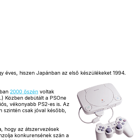
gy éves, hiszen Japánban az első készülékeket 1994.
ában
2000 őszén
voltak
k.) Közben debütált a PSOne
iós, vékonyabb PS2-es is. Az
 szintén csak jóval később,
ja, hogy az átszervezések
nzolja konkurensének szán a