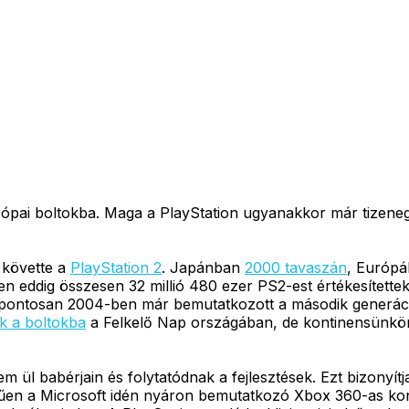
rópai boltokba. Maga a PlayStation ugyanakkor már tizene
 követte a
PlayStation 2
. Japánban
2000 tavaszán
, Európ
n eddig összesen 32 millió 480 ezer PS2-est értékesítette
en pontosan 2004-ben már bemutatkozott a második generác
ek a boltokba
a Felkelő Nap országában, de kontinensünkön
m ül babérjain és folytatódnak a fejlesztések. Ezt bizonyít
műen a Microsoft idén nyáron bemutatkozó Xbox 360-as ko