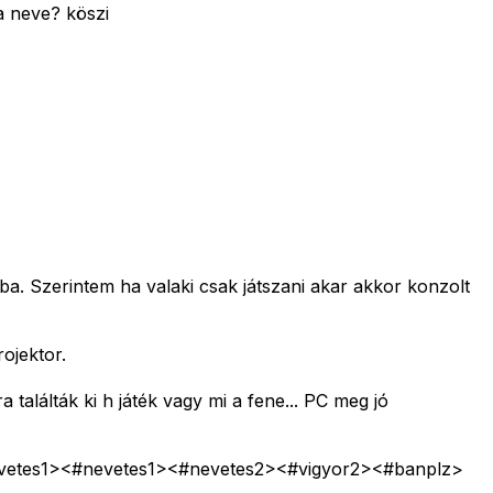
a neve? köszi
ba. Szerintem ha valaki csak játszani akar akkor konzolt
ojektor.
találták ki h játék vagy mi a fene... PC meg jó
vetes1>
<#nevetes1>
<#nevetes2>
<#vigyor2>
<#banplz>