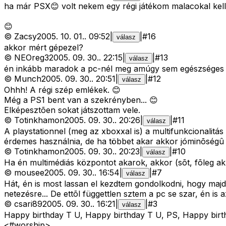
ha már PSX😊 volt nekem egy régi játékom malacokal kelle
😊
©
Zacsy
2005. 10. 01.
.
09:52
|
|
#
16
válasz
akkor mért gépezel?
©
NEOreg3
2005. 09. 30.
.
22:15
|
|
#
13
válasz
én inkább maradok a pc-nél meg amúgy sem egészséges 
©
Munch
2005. 09. 30.
.
20:51
|
|
#
12
válasz
Ohhh! A régi szép emlékek. 😊
Még a PS1 bent van a szekrényben... 😊
Elképesztõen sokat játszottam vele.
©
Totinkhamon
2005. 09. 30.
.
20:26
|
|
#
11
válasz
A playstationnel (meg az xboxxal is) a multifunkcionalitá
érdemes használnia, de ha többet akar akkor jóminõségû
©
Totinkhamon
2005. 09. 30.
.
20:23
|
|
#
10
válasz
Ha én multimédiás központot akarok, akkor (sõt, fõleg ak
©
mousee
2005. 09. 30.
.
16:54
|
|
#
7
válasz
Hát, én is most lassan el kezdtem gondolkodni, hogy majd h
netezésre... De ettõl függettlen sztem a pc se szar, én is 
©
csari89
2005. 09. 30.
.
16:21
|
|
#
3
válasz
Happy birthday T U, Happy birthday T U, PS, Happy bi
<#worship>