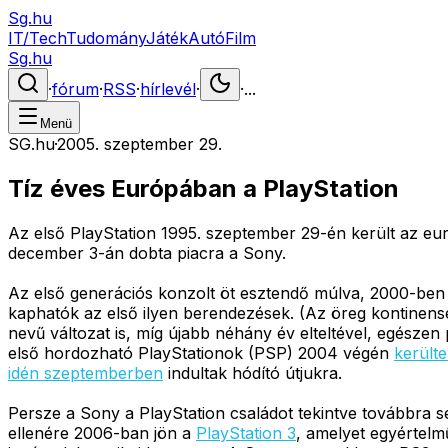
Sg.hu
IT/Tech
Tudomány
Játék
Autó
Film
Sg.hu
·
fórum
·
RSS
·
hírlevél
·
·
...
Menü
SG.hu
·
2005. szeptember 29.
Tíz éves Európában a PlayStation
Az első PlayStation 1995. szeptember 29-én került az eu
december 3-án dobta piacra a Sony.
Az első generációs konzolt öt esztendő múlva, 2000-ben
kaphatók az első ilyen berendezések. (Az öreg kontinense
nevű változat is, míg újabb néhány év elteltével, egész
első hordozható PlayStationok (PSP) 2004 végén
került
idén szeptemberben
indultak hódító útjukra.
Persze a Sony a PlayStation családot tekintve továbbra se
ellenére 2006-ban jön a
PlayStation 3
, amelyet egyértel