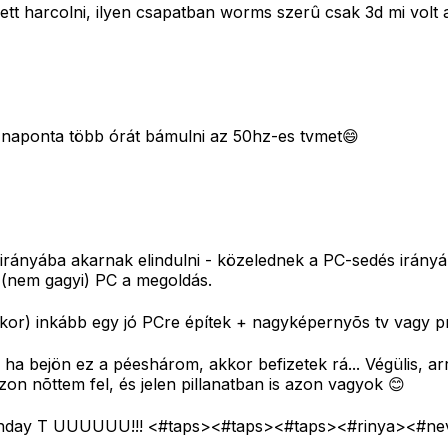
tt harcolni, ilyen csapatban worms szerû csak 3d mi volt 
naponta több órát bámulni az 50hz-es tvmet😄
s irányába akarnak elindulni - közelednek a PC-sedés irányá
 (nem gagyi) PC a megoldás.
kor) inkább egy jó PCre építek + nagyképernyõs tv vagy pr
a bejön ez a péeshárom, akkor befizetek rá... Végülis, arra 
azon nõttem fel, és jelen pillanatban is azon vagyok 😊
rthday T UUUUUU!!! <#taps>
<#taps>
<#taps>
<#rinya>
<#ne