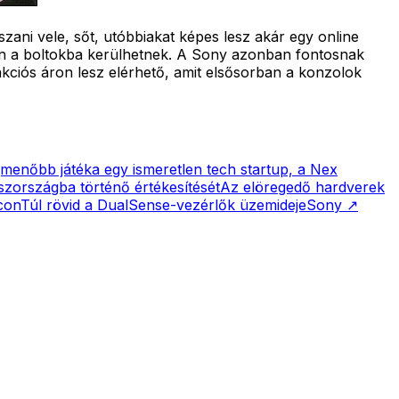
szani vele, sőt, utóbbiakat képes lesz akár egy online
ntén a boltokba kerülhetnek. A Sony azonban fontosnak
kciós áron lesz elérhető, amit elsősorban a konzolok
gmenőbb játéka egy ismeretlen tech startup, a Nex
szországba történő értékesítését
Az elöregedő hardverek
con
Túl rövid a DualSense-vezérlők üzemideje
Sony
↗