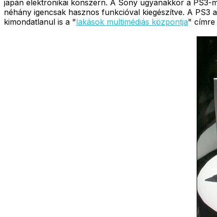
japán elektronikai konszern. A Sony ugyanakkor a PS3-mal 
néhány igencsak hasznos funkcióval kiegészítve. A PS3 az
kimondatlanul is a "
lakások multimédiás központja
" címre 