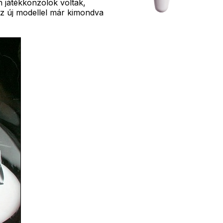
n játékkonzolok voltak,
az új modellel már kimondva