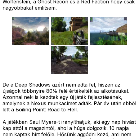
Wolfenstein, a Ghost Recon és a Red Faction hogy csak
nagyobbakat említsem.
De a Deep Shadows azért nem adta fel, hiszen az
újságok többnyire 80% felé értékelték az alkotásukat.
Azonnal neki is kezdtek egy új játék fejlesztésének,
amelynek a Nexus munkacímet adták. Pár év után ebből
lett a Boiling Point: Road to Hell.
A játékban Saul Myers-t irányíthatjuk, aki egy nap hívást
kap attól a magazintól, ahol a húga dolgozik. 10 napja
nem kaptak hírt felőle. Hősünk aggódni kezd, ami nem