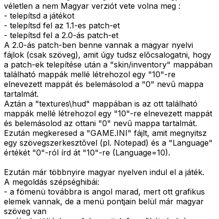
véletlen a nem Magyar verziót vete volna meg :
- telepítsd a játékot
- telepítsd fel az 1.1-es patch-et
- telepítsd fel a 2.0-ás patch-et
A 2.0-ás patch-ben benne vannak a magyar nyelvi
fájlok (csak szöveg), amit úgy tudsz elõcsalogatni, hogy
a patch-ek telepítése után a "skin/inventory" mappában
található mappák mellé létrehozol egy "10"-re
elnevezett mappát és belemásolod a "0" nevû mappa
tartalmát.
Aztán a "textures\hud" mappában is az ott található
mappák mellé létrehozol egy "10"-re elnevezett mappát
és belemásolod az ottani "0" nevû mappa tartalmát.
Ezután megkeresed a "GAME.INI" fájlt, amit megnyitsz
egy szövegszerkesztõvel (pl. Notepad) és a "Language"
értékét "0"-ról írd át "10"-re (Language=10).
Ezután már többnyire magyar nyelven indul el a játék.
A megoldás szépséghibái:
- a fömenü továbbra is angol marad, mert ott grafikus
elemek vannak, de a menü pontjain belül már magyar
szöveg van