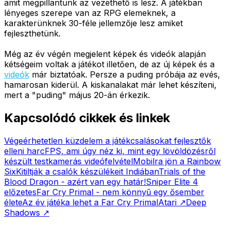
amit megpillantunk az vezethető is lesz. A játékban
lényeges szerepe van az RPG elemeknek, a
karakterünknek 30-féle jellemzője lesz amiket
fejleszthetünk.
Még az év végén megjelent képek és videók alapján
kétségeim voltak a játékot illetően, de az új képek és a
videók
már biztatóak. Persze a puding próbája az evés,
hamarosan kiderül. A kiskanalakat már lehet készíteni,
mert a "puding" május 20-án érkezik.
Kapcsolódó cikkek és linkek
Végeérhetetlen küzdelem a játékcsalásokat fejlesztők
elleni harc
FPS, ami úgy néz ki, mint egy lövöldözésről
készült testkamerás videófelvétel
Mobilra jön a Rainbow
Six
Kitiltják a csalók készülékeit Indiában
Trials of the
Blood Dragon - azért van egy határ!
Sniper Elite 4
előzetes
Far Cry Primal - nem könnyű egy ősember
élete
Az év játéka lehet a Far Cry Primal
Atari
↗
Deep
Shadows
↗