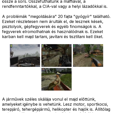
össze a sors. Összefuthatunk a maffiával, a
rendfenntartókkal, a CIA-val vagy a helyi lázadókkal is.
A problémák "megoldására" 20 fajta "gyógyír" található.
Ezeket részletesen nem árulták el, de lesznek kések,
pisztolyok, gépfegyverek és egyéb finomságok is. A
fegyverek elromolhatnak és használódnak is. Ezeket
karban kell majd tartani, javítani és tisztítani kell őket.
A járművek széles skálája vonul el majd előttünk,
amelyeket igénybe is vehetünk. Lesz motor, sportkocsi,
terepjáró, tehergépjármű, helikopter és hajók is. Állítólag