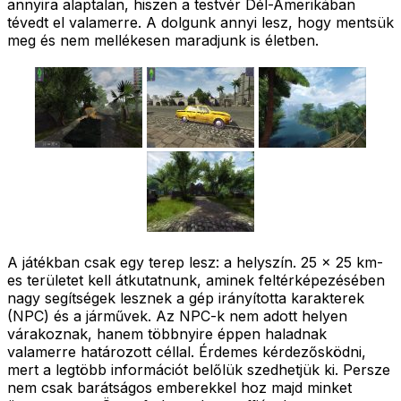
annyira alaptalan, hiszen a testvér Dél-Amerikában
tévedt el valamerre. A dolgunk annyi lesz, hogy mentsük
meg és nem mellékesen maradjunk is életben.
A játékban csak egy terep lesz: a helyszín. 25 x 25 km-
es területet kell átkutatnunk, aminek feltérképezésében
nagy segítségek lesznek a gép irányította karakterek
(NPC) és a járművek. Az NPC-k nem adott helyen
várakoznak, hanem többnyire éppen haladnak
valamerre határozott céllal. Érdemes kérdezősködni,
mert a legtöbb információt belőlük szedhetjük ki. Persze
nem csak barátságos emberekkel hoz majd minket