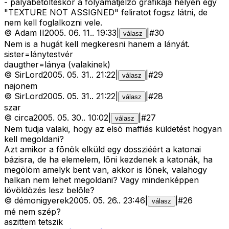
- pályabetöltéskor a folyamatjelzõ grafikája helyén egy
"TEXTURE NOT ASSIGNED" feliratot fogsz látni, de
nem kell foglalkozni vele.
©
Adam II
2005. 06. 11.
.
19:33
|
|
#
30
válasz
Nem is a hugát kell megkeresni hanem a lányát.
sister=lánytestvér
daugther=lánya (valakinek)
©
SirLord
2005. 05. 31.
.
21:22
|
|
#
29
válasz
najonem
©
SirLord
2005. 05. 31.
.
21:22
|
|
#
28
válasz
szar
©
circa
2005. 05. 30.
.
10:02
|
|
#
27
válasz
Nem tudja valaki, hogy az elsõ maffiás küldetést hogyan
kell megoldani?
Azt amikor a fõnök elküld egy dossziéért a katonai
bázisra, de ha elemelem, lõni kezdenek a katonák, ha
megölöm amelyk bent van, akkor is lõnek, valahogy
halkan nem lehet megoldani? Vagy mindenképpen
lövöldözés lesz belõle?
©
démonigyerek
2005. 05. 26.
.
23:46
|
|
#
26
válasz
mé nem szép?
aszittem tetszik