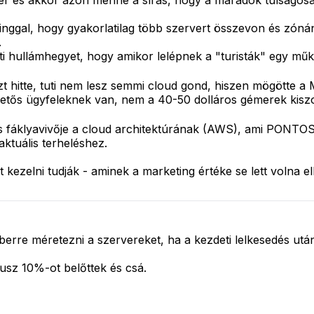
er és akkor azon menne a sírás, hogy a maradók túlságosa
rdinggal, hogy gyakorlatilag több szervert összevon és zón
.
ti hullámhegyet, hogy amikor lelépnek a "turisták" egy m
zt hitte, tuti nem lesz semmi cloud gond, hiszen mögötte 
zetős ügyfeleknek van, nem a 40-50 dolláros gémerek kiszo
 fáklyavivője a cloud architektúrának (AWS), ami PONTOSA
ktuális terheléshez.
 kezelni tudják - aminek a marketing értéke se lett volna e
berre méretezni a szervereket, ha a kezdeti lelkesedés ut
lusz 10%-ot belőttek és csá.