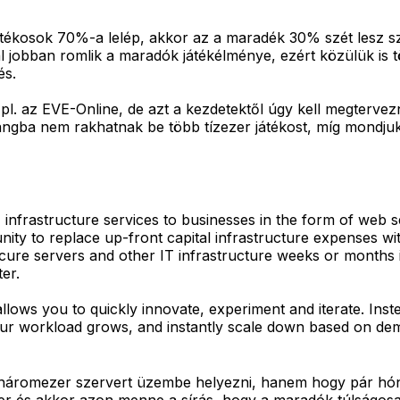
átékosok 70%-a lelép, akkor az a maradék 30% szét lesz s
nnál jobban romlik a maradók játékélménye, ezért közülük is
és.
l. az EVE-Online, de azt a kezdetektől úgy kell megtervezn
ngba nem rakhatnak be több tízezer játékost, míg mondjuk
infrastructure services to businesses in the form of web
ity to replace up-front capital infrastructure expenses wit
cure servers and other IT infrastructure weeks or months i
er.
allows you to quickly innovate, experiment and iterate. In
 your workload grows, and instantly scale down based on de
háromezer szervert üzembe helyezni, hanem hogy pár hóna