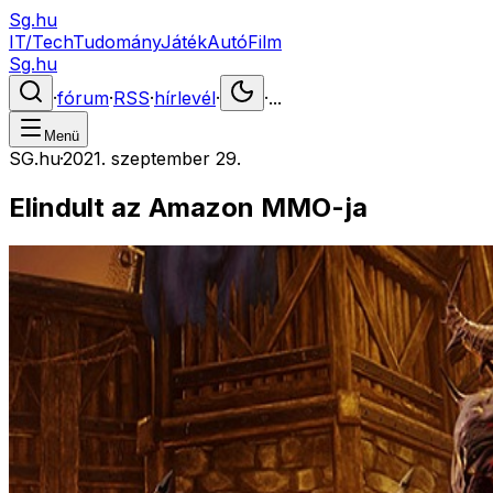
Sg.hu
IT/Tech
Tudomány
Játék
Autó
Film
Sg.hu
·
fórum
·
RSS
·
hírlevél
·
·
...
Menü
SG.hu
·
2021. szeptember 29.
Elindult az Amazon MMO-ja