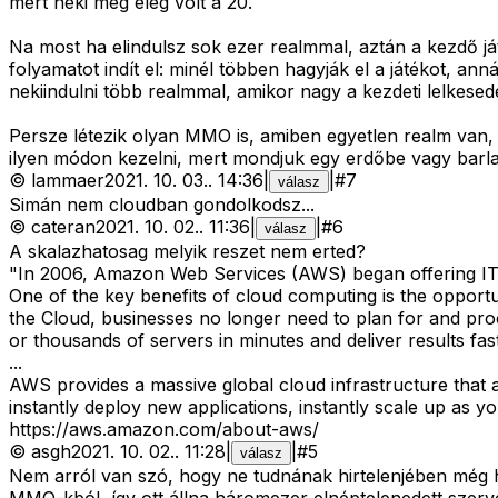
mert neki még elég volt a 20.
Na most ha elindulsz sok ezer realmmal, aztán a kezdő j
folyamatot indít el: minél többen hagyják el a játékot, a
nekiindulni több realmmal, amikor nagy a kezdeti lelkesed
Persze létezik olyan MMO is, amiben egyetlen realm van, p
ilyen módon kezelni, mert mondjuk egy erdőbe vagy barla
©
lammaer
2021. 10. 03.
.
14:36
|
|
#
7
válasz
Simán nem cloudban gondolkodsz...
©
cateran
2021. 10. 02.
.
11:36
|
|
#
6
válasz
A skalazhatosag melyik reszet nem erted?
"In 2006, Amazon Web Services (AWS) began offering IT 
One of the key benefits of cloud computing is the opportun
the Cloud, businesses no longer need to plan for and pro
or thousands of servers in minutes and deliver results fast
...
AWS provides a massive global cloud infrastructure that 
instantly deploy new applications, instantly scale up as
https://aws.amazon.com/about-aws/
©
asgh
2021. 10. 02.
.
11:28
|
|
#
5
válasz
Nem arról van szó, hogy ne tudnának hirtelenjében még 