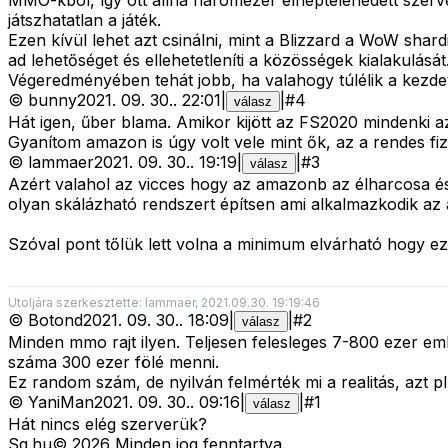
MMO-kból, így ott állna háromezer elnéptelenedett szerv
játszhatatlan a játék.
Ezen kívül lehet azt csinálni, mint a Blizzard a WoW sha
ad lehetőséget és ellehetetleníti a közösségek kialakulását
Végeredményében tehát jobb, ha valahogy túlélik a kezde
©
bunny
2021. 09. 30.
.
22:01
|
|
#
4
válasz
Hát igen, űber blama. Amikor kijött az FS2020 mindenki a
Gyanítom amazon is úgy volt vele mint ők, az a rendes fi
©
lammaer
2021. 09. 30.
.
19:19
|
|
#
3
válasz
Azért valahol az vicces hogy az amazonb az élharcosa és
olyan skálázható rendszert építsen ami alkalmazkodik az a
Szóval pont tőlük lett volna a minimum elvárható hogy ezt
Utoljára szerkesztette: lammaer, 2021.09.30. 19:19:46
©
Botond
2021. 09. 30.
.
18:09
|
|
#
2
válasz
Minden mmo rajt ilyen. Teljesen felesleges 7-800 ezer em
száma 300 ezer fölé menni.
Ez random szám, de nyilván felmérték mi a realitás, azt p
©
YaniMan
2021. 09. 30.
.
09:16
|
|
#
1
válasz
Hát nincs elég szerverük?
Sg
.hu
©
2026
Minden jog fenntartva.