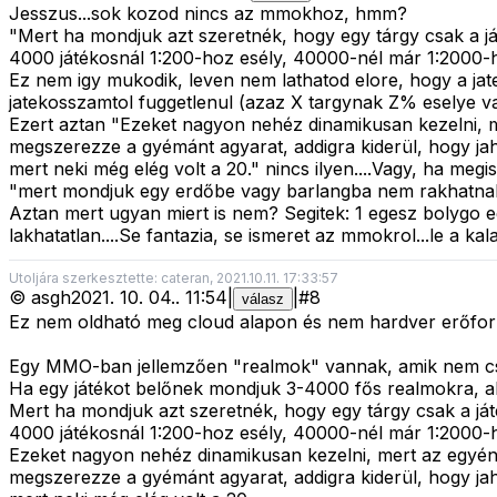
Jesszus...sok kozod nincs az mmokhoz, hmm?
"Mert ha mondjuk azt szeretnék, hogy egy tárgy csak a já
4000 játékosnál 1:200-hoz esély, 40000-nél már 1:2000-h
Ez nem igy mukodik, leven nem lathatod elore, hogy a jat
jatekosszamtol fuggetlenul (azaz X targynak Z% eselye v
Ezert aztan "Ezeket nagyon nehéz dinamikusan kezelni, me
megszerezze a gyémánt agyarat, addigra kiderül, hogy ja
mert neki még elég volt a 20." nincs ilyen....Vagy, ha megi
"mert mondjuk egy erdőbe vagy barlangba nem rakhatnak b
Aztan mert ugyan miert is nem? Segitek: 1 egesz bolygo e
lakhatatlan....Se fantazia, se ismeret az mmokrol...le a kala
Utoljára szerkesztette: cateran, 2021.10.11. 17:33:57
©
asgh
2021. 10. 04.
.
11:54
|
|
#
8
válasz
Ez nem oldható meg cloud alapon és nem hardver erőfor
Egy MMO-ban jellemzően "realmok" vannak, amik nem csak 
Ha egy játékot belőnek mondjuk 3-4000 fős realmokra, ak
Mert ha mondjuk azt szeretnék, hogy egy tárgy csak a ját
4000 játékosnál 1:200-hoz esély, 40000-nél már 1:2000-h
Ezeket nagyon nehéz dinamikusan kezelni, mert az egyén s
megszerezze a gyémánt agyarat, addigra kiderül, hogy ja