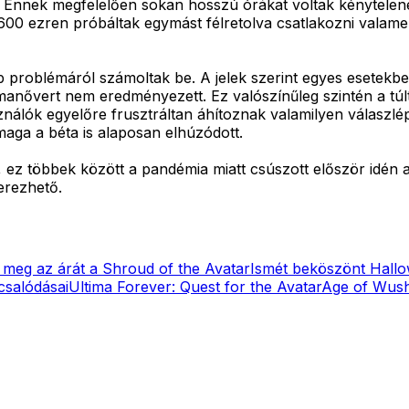
. Ennek megfelelően sokan hosszú órákat voltak kénytelene
 600 ezren próbáltak egymást félretolva csatlakozni valame
bb problémáról számoltak be. A jelek szerint egyes esetekb
manővert nem eredményezett. Ez valószínűleg szintén a túl
ználók egyelőre frusztráltan áhítoznak valamilyen válaszlé
aga a béta is alaposan elhúzódott.
 ez többek között a pandémia miatt csúszott először idén 
erezhető.
 meg az árát a Shroud of the Avatar
Ismét beköszönt Hall
csalódásai
Ultima Forever: Quest for the Avatar
Age of Wus