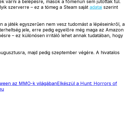
k várni a belépésre, mások a főmenün sem jutottak túl.
lyik szerverre – ez a tömeg a Steam saját
adatai
szerint
en a játék egyszerűen nem vesz tudomást a lépéseinkről, a
terheltség jele, erre pedig egyelőre még maga az Amazon
pésre – ez különösen irritáló lehet annak tudatában, hogy
augusztusra, majd pedig szeptember végére. A hivatalos
oween az MMO-k világában
Elkészül a Hunt: Horrors of
hu