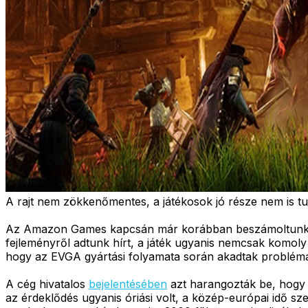
A rajt nem zökkenőmentes, a játékosok jó része nem is tu
Az Amazon Games kapcsán már korábban beszámoltunk a h
fejleményről adtunk hírt, a játék ugyanis nemcsak komoly
hogy az EVGA gyártási folyamata során akadtak problémák
A cég hivatalos
bejelentésében
azt harangozták be, hogy a
az érdeklődés ugyanis óriási volt, a közép-európai idő sze