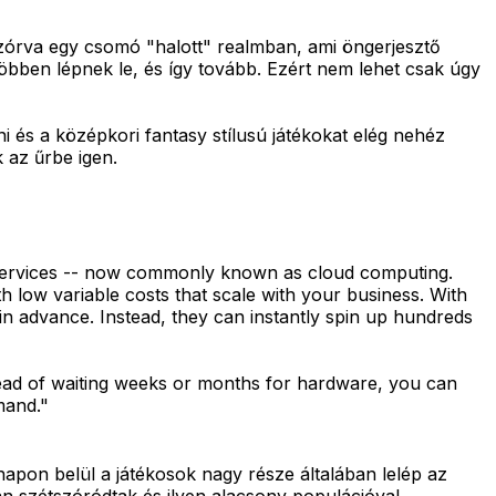
zórva egy csomó "halott" realmban, ami öngerjesztő
 többen lépnek le, és így tovább. Ezért nem lehet csak úgy
i és a középkori fantasy stílusú játékokat elég nehéz
 az űrbe igen.
 services -- now commonly known as cloud computing.
h low variable costs that scale with your business. With
n advance. Instead, they can instantly spin up hundreds
stead of waiting weeks or months for hardware, you can
mand."
pon belül a játékosok nagy része általában lelép az