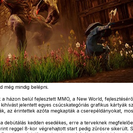
d még mindig belépni.
ázon belül fejlesztett MMO, a New World, fejlesztésérő
 kihívást jelentett egyes csúcskategóriás grafikus kártyák
, az érintettek azóta megkapták a cserepéldányokat, most 
 debütálás kedden esedékes, erre a terveknek megfelelően 
rint reggel 8-kor végrehajtott start pedig zűrösre sikerült