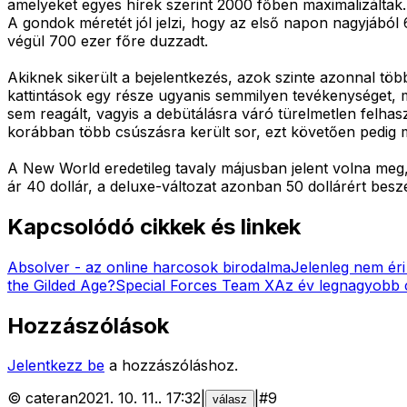
amelyeket egyes hírek szerint 2000 főben maximalizáltak
A gondok méretét jól jelzi, hogy az első napon nagyjából
végül 700 ezer főre duzzadt.
Akiknek sikerült a bejelentkezés, azok szinte azonnal tö
kattintások egy része ugyanis semmilyen tevékenységet, 
sem reagált, vagyis a debütálásra váró türelmetlen felhas
korábban több csúszásra került sor, ezt követően pedig m
A New World eredetileg tavaly májusban jelent volna meg,
ár 40 dollár, a deluxe-változat azonban 50 dollárért besz
Kapcsolódó cikkek és linkek
Absolver - az online harcosok birodalma
Jelenleg nem éri
the Gilded Age?
Special Forces Team X
Az év legnagyobb 
Hozzászólások
Jelentkezz be
a hozzászóláshoz.
©
cateran
2021. 10. 11.
.
17:32
|
|
#
9
válasz