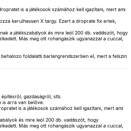
opratet is a játékosok számához kell igazítani, mert ami
za kerulhessen X targy. Ezert a droprate fix ertek,
ak a játékszabályok és mire leöl 200 db. vaddiszót, hogy
elkedett. Más meg ott rohangászik ugyanazzal a cuccal,
ehalozo foldalatti barlangrendszerben el, mert a felszin
pítésről, gazdaságról, stb.
 is arra van belőve.
pratet is a játékosok számához kell igazítani, mert ami
bályok és mire leöl 200 db. vaddiszót, hogy
elkedett. Más meg ott rohangászik ugyanazzal a cuccal,