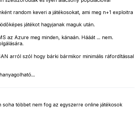
n szétszóródtak és ilyen alacsony populációval
ánként random keveri a játékosokat, ami meg n+1 exploitra
űködőképes játékot hagyjanak maguk után.
a MS az Azure meg minden, kánaán. Hááát ... nem.
lgálására.
N arról szól hogy bárki bármikor minimális ráfordítással
lhanyagolható...
án soha többet nem fog az egyszerre online játékosok