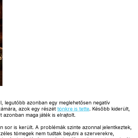
l, legutóbb azonban egy meglehetősen negatív
 számára, azok egy részét
tönkre is tette
. Később kiderült,
azonban maga játék is elrajtolt.
sor is került. A problémák szinte azonnal jelentkeztek,
. Széles tömegek nem tudtak bejutni a szerverekre,