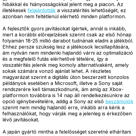
hibákkal és hiányosságokkal jelent meg a piacon. Az
illetékesek
felajánlották
a visszatérítés lehetőségét, ez
azonban nem feltétlenül elérhető minden platformon.
A fejlesztők gyors javításokat ígértek, annál is inkább,
mert a korábbi előrejelzések szerint csak az első hónap
folyamán 18-25 millió darabot tudnának eladni a játékból.
Ehhez persze szükség lesz a játékosok lecsillapítására,
ám nyilván nem mindenki hajlandó várni az optimalizáció
és a megfelelő futás elérhetővé tételére, így a
visszatérítés jelenik meg komoly alternatívaként, amely
sokak számára vonzó ajánlat lehet. A részletes
magyarázat szerint a digitális úton beszerzett konzolos
példányok esetében a Microsoft, illetve a Sony saját
rendszerére kell támaszkodnunk, ám amíg az Xbox-
platformon továbbra is 14 nap áll rendelkezésünkre az
opció igénybevételére, addig a Sony az első
beszámolók
szerint nem mindig hajlandó erre, inkább arra kérik a
felhasználókat, hogy várják meg a jelenleg is érkezőben
lévő javításokat.
A japán gyártó mintha a felelősséget szeretné elhárítani