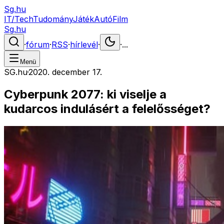
Sg.hu
IT/Tech
Tudomány
Játék
Autó
Film
Sg.hu
·
fórum
·
RSS
·
hírlevél
·
·
...
Menü
SG.hu
·
2020. december 17.
Cyberpunk 2077: ki viselje a
kudarcos indulásért a felelősséget?