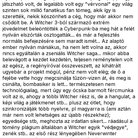
játszható volt, de legalább volt egy "vérvonal" egy világ
szinten sok millió fanatikus fan tömeg, akik így is
szerették, nekik köszönheti a cég, hogy már akkor nem
csődölt be. A Witcher 3-ból származó extrém
jövedelmet beleöntötték a Cyberpunk-ba meg hát a felét
nyilván elszórták osztogatták... és már a fejlesztés
normális befejezésére sem maradt ismét... Az alaptó
ember nyilván mániákus, ha nem lett volna az, akkor
nincs egyáltalán a zseniális Witcher saga... mikor abba
belevágott a kezdet kezdetén, teljesen reménytelen volt
az egész, a regényíróval összeveszett, az kihátrált
ugyebár a projekt mögül, pénz nem volt elég; de ő a
fejébe vette hogy megcsinálja tűzön-vizen át, és meg is
csinálta, bombasiker is lett... természetesen nem
technológiailag, mert úgy egy ócska barmolt fércmunka
volt az is, ahogy a többi Witcher rész is, de a hangulat, a
képi világ a játékmenet stb... plusz az ötlet, hogy
szinkronizálják több nyelvre, pl magyarra is (ami aztán
már nem volt lehetséges az újabb részekhez);
egyedisége stb, meghozta az irdatlan sikert... ráadásul a
tömény plágium általában a Witcher egyik "védjegye",
zenék stb.. az első rész lényegében Neverwinter