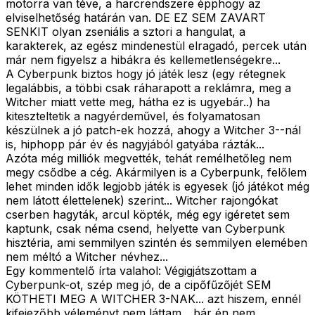
motorra van téve, a harcrendszere épphogy az
elviselhetőség határán van. DE EZ SEM ZAVART
SENKIT olyan zseniális a sztori a hangulat, a
karakterek, az egész mindenestül elragadó, percek után
már nem figyelsz a hibákra és kellemetlenségekre...
A Cyberpunk biztos hogy jó játék lesz (egy rétegnek
legalábbis, a többi csak ráharapott a reklámra, meg a
Witcher miatt vette meg, hátha ez is ugyebár..) ha
kiteszteltetik a nagyérdeművel, és folyamatosan
készülnek a jó patch-ek hozzá, ahogy a Witcher 3--nál
is, hiphopp pár év és nagyjából gatyába rázták...
Azóta még milliók megvették, tehát remélhetőleg nem
megy csődbe a cég. Akármilyen is a Cyberpunk, felőlem
lehet minden idők legjobb játék is egyesek (jó játékot még
nem látott élettelenek) szerint... Witcher rajongókat
cserben hagyták, arcul köpték, még egy igéretet sem
kaptunk, csak néma csend, helyette van Cyberpunk
hisztéria, ami semmilyen szintén és semmilyen elemében
nem méltó a Witcher névhez...
Egy kommentelő írta valahol: Végigjátszottam a
Cyberpunk-ot, szép meg jó, de a cipőfűzőjét SEM
KÖTHETI MEG A WITCHER 3-NAK... azt hiszem, ennél
kifejezőbb véleményt nem láttam... bár én nem