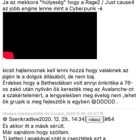
Ja az mekkora "hülyeség" hogy a Rage2 / Just cause4
az jobb engine lenne mint a Cyberpunk -é
kicsit hajlamosnak kell lenni hozzá hogy valakinek az
jöjjön le a dolgok állásából, de nem baj.
Érdekes hogy a Bethesdában volt annyi önkritika a 76-
os zakó után nyilván ők keresték meg az Avalanche-ot
a szakértelemért, a lengyelekben meg évekig nem ,lehet
ők grupik is meg fejlesztők is egyben 😄DDDDD .
Utoljára szerkesztette: Sir Cryalot, 2020.12.30. 03:47:18
©
Ssenkradlive
2020. 12. 29.
.
14:34
|
|
#
84
válasz
És akkor itt a másik sérült.
Már sajnálom hogy szóltam.
Ti ketten Lapajkával szét is csesztétek ezt a