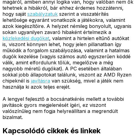
magáról, amiben annyi logika van, hogy valóban nem ők
tehetnek a hibákról, bár ehhez érdemes hozzátenni,
hogy saját
szabályzatuk
szerint a visszatérítés
lehetősége egyaránt vonatkozik a játékokra, valamint
azok kiegészítőire. A helyzet némileg bonyolult, ugyanis
sokan ugyanilyen zavaró hibaként értelmezik a
közlekedési dugókat
, valamint a hirtelen eltűnő autókat
is, viszont könnyen lehet, hogy jelen pillanatban így
működik a forgalom szabályozása, valamint a hatalmas
dugók kezelése (vagyis számos autó egyszerűen köddé
válik, amint elfordulunk tőlük, megelőzve a még
nagyobb méretű dugókat). A PC esetében általában
sokkal jobb állapotokat találunk, viszont az AMD Ryzen
chipeknél is
javításra
van szükség, mivel a játék nem
használja ki azok teljes erejét.
A lengyel fejlesztő a bocsánatkérés mellett a további
javítások gyors megjelenését ígéri, ez viszont
valószínűleg nem fogja helyreállítani a megrendült
bizalmat.
Kapcsolódó cikkek és linkek