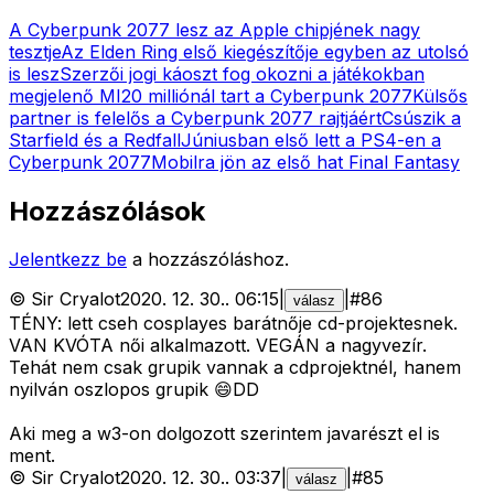
A Cyberpunk 2077 lesz az Apple chipjének nagy
tesztje
Az Elden Ring első kiegészítője egyben az utolsó
is lesz
Szerzői jogi káoszt fog okozni a játékokban
megjelenő MI
20 milliónál tart a Cyberpunk 2077
Külsős
partner is felelős a Cyberpunk 2077 rajtjáért
Csúszik a
Starfield és a Redfall
Júniusban első lett a PS4-en a
Cyberpunk 2077
Mobilra jön az első hat Final Fantasy
Hozzászólások
Jelentkezz be
a hozzászóláshoz.
©
Sir Cryalot
2020. 12. 30.
.
06:15
|
|
#
86
válasz
TÉNY: lett cseh cosplayes barátnője cd-projektesnek.
VAN KVÓTA női alkalmazott. VEGÁN a nagyvezír.
Tehát nem csak grupik vannak a cdprojektnél, hanem
nyilván oszlopos grupik 😄DD
Aki meg a w3-on dolgozott szerintem javarészt el is
ment.
©
Sir Cryalot
2020. 12. 30.
.
03:37
|
|
#
85
válasz