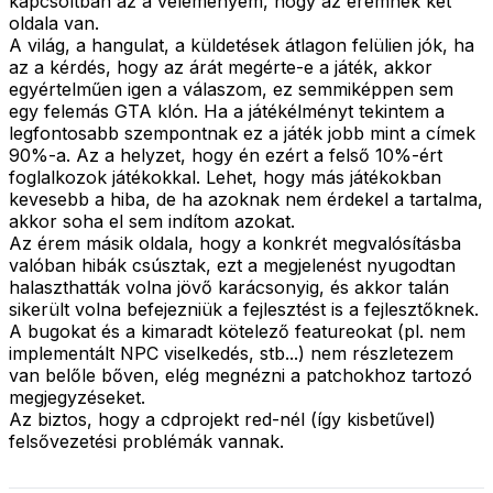
kapcsoltban az a véleményem, hogy az éremnek két
oldala van.
A világ, a hangulat, a küldetések átlagon felülien jók, ha
az a kérdés, hogy az árát megérte-e a játék, akkor
egyértelműen igen a válaszom, ez semmiképpen sem
egy felemás GTA klón. Ha a játékélményt tekintem a
legfontosabb szempontnak ez a játék jobb mint a címek
90%-a. Az a helyzet, hogy én ezért a felső 10%-ért
foglalkozok játékokkal. Lehet, hogy más játékokban
kevesebb a hiba, de ha azoknak nem érdekel a tartalma,
akkor soha el sem indítom azokat.
Az érem másik oldala, hogy a konkrét megvalósításba
valóban hibák csúsztak, ezt a megjelenést nyugodtan
halaszthatták volna jövő karácsonyig, és akkor talán
sikerült volna befejezniük a fejlesztést is a fejlesztőknek.
A bugokat és a kimaradt kötelező featureokat (pl. nem
implementált NPC viselkedés, stb...) nem részletezem
van belőle bőven, elég megnézni a patchokhoz tartozó
megjegyzéseket.
Az biztos, hogy a cdprojekt red-nél (így kisbetűvel)
felsővezetési problémák vannak.