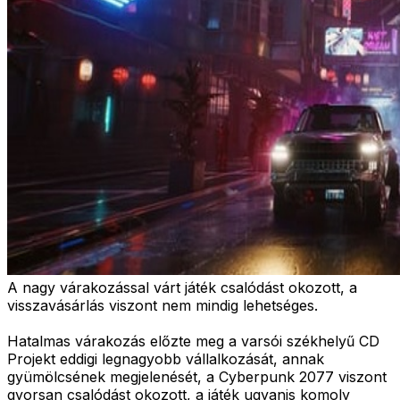
A nagy várakozással várt játék csalódást okozott, a
visszavásárlás viszont nem mindig lehetséges.
Hatalmas várakozás előzte meg a varsói székhelyű CD
Projekt eddigi legnagyobb vállalkozását, annak
gyümölcsének megjelenését, a Cyberpunk 2077 viszont
gyorsan csalódást okozott, a játék ugyanis komoly