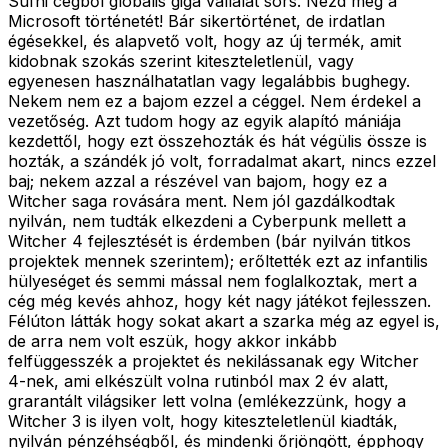
Sufni cégből globális giga vállalat sors. Nézd meg a
Microsoft történetét! Bár sikertörténet, de irdatlan
égésekkel, és alapvető volt, hogy az új termék, amit
kidobnak szokás szerint kiteszteletlenül, vagy
egyenesen használhatatlan vagy legalábbis bughegy.
Nekem nem ez a bajom ezzel a céggel. Nem érdekel a
vezetőség. Azt tudom hogy az egyik alapító mániája
kezdettől, hogy ezt összehozták és hát végülis össze is
hozták, a szándék jó volt, forradalmat akart, nincs ezzel
baj; nekem azzal a részével van bajom, hogy ez a
Witcher saga rovására ment. Nem jól gazdálkodtak
nyilván, nem tudták elkezdeni a Cyberpunk mellett a
Witcher 4 fejlesztését is érdemben (bár nyilván titkos
projektek mennek szerintem); erőltették ezt az infantilis
hülyeséget és semmi mással nem foglalkoztak, mert a
cég még kevés ahhoz, hogy két nagy játékot fejlesszen.
Félúton látták hogy sokat akart a szarka még az egyel is,
de arra nem volt eszük, hogy akkor inkább
felfüggesszék a projektet és nekilássanak egy Witcher
4-nek, ami elkészült volna rutinból max 2 év alatt,
grarantált világsiker lett volna (emlékezzünk, hogy a
Witcher 3 is ilyen volt, hogy kiteszteletlenül kiadták,
nyilván pénzéhségből, és mindenki őrjöngött, épphogy