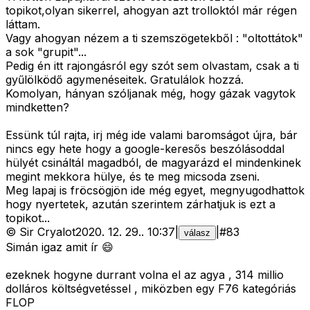
topikot,olyan sikerrel, ahogyan azt trolloktól már régen
láttam.
Vagy ahogyan nézem a ti szemszögetekből : "oltottátok"
a sok "grupit"...
Pedig én itt rajongásról egy szót sem olvastam, csak a ti
gyűlölködő agymenéseitek. Gratulálok hozzá.
Komolyan, hányan szóljanak még, hogy gázak vagytok
mindketten?
Essünk túl rajta, irj még ide valami baromságot újra, bár
nincs egy hete hogy a google-keresős beszólásoddal
hülyét csináltál magadból, de magyarázd el mindenkinek
megint mekkora hülye, és te meg micsoda zseni.
Meg lapaj is fröcsögjön ide még egyet, megnyugodhattok
hogy nyertetek, azután szerintem zárhatjuk is ezt a
topikot...
©
Sir Cryalot
2020. 12. 29.
.
10:37
|
|
#
83
válasz
Simán igaz amit ír 😄
ezeknek hogyne durrant volna el az agya , 314 millio
dolláros költségvetéssel , miközben egy F76 kategóriás
FLOP