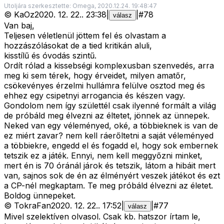
Utoljára szerkesztette: Omega, 2020.12.24. 19:48:47
©
KaOz
2020. 12. 22.
.
23:38
|
|
#
78
válasz
Van baj,
Teljesen véletlenül jöttem fel és olvastam a
hozzászólásokat de a tied kritikán aluli,
kisstílű és óvodás szintű.
Ordít rólad a kissebségi komplexusban szenvedés, arra
meg ki sem térek, hogy érveidet, milyen amatőr,
csökevényes érzelmi hullámra felülve osztod meg és
ehhez egy csipetnyi arrogancia és készen vagy.
Gondolom nem így születtél csak ilyenné formált a világ
de próbáld meg élvezni az éltetet, jönnek az ünnepek.
Neked van egy véleményed, oké, a többieknek is van de
ez miért zavar? nem kell ráerőltetni a saját véleményed
a többiekre, engedd el és fogadd el, hogy sok embernek
tetszik ez a játék. Ennyi, nem kell meggyőzni minket,
mert én is 70 óránál járok és tetszik, látom a hibáit mert
van, sajnos sok de én az élményért veszek játékot és ezt
a CP-nél megkaptam. Te meg próbáld élvezni az életet.
Boldog ünnepeket.
©
TokraFan
2020. 12. 22.
.
17:52
|
|
#
77
válasz
Mivel szelektíven olvasol. Csak kb. hatszor írtam le,