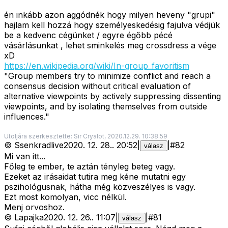
én inkább azon aggódnék hogy milyen heveny "grupi"
hajlam kell hozzá hogy személyeskedésig fajulva védjük
be a kedvenc cégünket / egyre égőbb pécé
vásárlásunkat , lehet sminkelés meg crossdress a vége
xD
https://en.wikipedia.org/wiki/In-group_favoritism
"Group members try to minimize conflict and reach a
consensus decision without critical evaluation of
alternative viewpoints by actively suppressing dissenting
viewpoints, and by isolating themselves from outside
influences."
Utoljára szerkesztette: Sir Cryalot, 2020.12.29. 10:38:59
©
Ssenkradlive
2020. 12. 28.
.
20:52
|
|
#
82
válasz
Mi van itt...
Főleg te ember, te aztán tényleg beteg vagy.
Ezeket az irásaidat tutira meg kéne mutatni egy
pszihológusnak, hátha még közveszélyes is vagy.
Ezt most komolyan, vicc nélkül.
Menj orvoshoz.
©
Lapajka
2020. 12. 26.
.
11:07
|
|
#
81
válasz