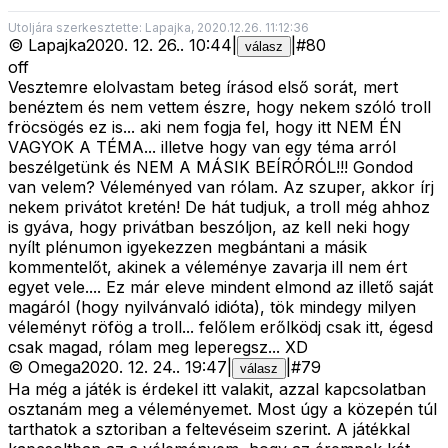
Utoljára szerkesztette: Lapajka, 2020.12.26. 11:12:36
©
Lapajka
2020. 12. 26.
.
10:44
|
|
#
80
válasz
off
Vesztemre elolvastam beteg írásod első sorát, mert
benéztem és nem vettem észre, hogy nekem szóló troll
fröcsögés ez is... aki nem fogja fel, hogy itt NEM ÉN
VAGYOK A TÉMA... illetve hogy van egy téma arról
beszélgetünk és NEM A MÁSIK BEÍRÓRÓL!!! Gondod
van velem? Véleményed van rólam. Az szuper, akkor írj
nekem privátot kretén! De hát tudjuk, a troll még ahhoz
is gyáva, hogy privátban beszóljon, az kell neki hogy
nyílt plénumon igyekezzen megbántani a másik
kommentelőt, akinek a véleménye zavarja ill nem ért
egyet vele.... Ez már eleve mindent elmond az illető saját
magáról (hogy nyilvánvaló idióta), tök mindegy milyen
véleményt röfög a troll... felőlem erőlködj csak itt, égesd
csak magad, rólam meg leperegsz... XD
©
Omega
2020. 12. 24.
.
19:47
|
|
#
79
válasz
Ha még a játék is érdekel itt valakit, azzal kapcsolatban
osztanám meg a véleményemet. Most úgy a közepén túl
tarthatok a sztoriban a feltevéseim szerint. A játékkal