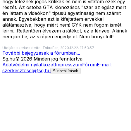
hogy léteznek jogos kritikák és nem is vitatom ezek egy
részét. Az ostoba GTA klónozásos "szar az egész mert
én láttam a videókon" típusú agyatlnaság nem számít
annak. Egyebekben azt is kifejtettem érvekkel
alátámasztva, hogy miért nem! GYK nem fogom ismét
leírni...Rettentően élvezem a játékot, ez a lényeg. Akinek
nem jön be, az szépen engedje el. Nem bonyolult!
Utoljára szerkesztette: TokraFan, 2020.12.22. 17:53:57
További bejegyzések a fórumban...
Sg
.hu
©
2026
Minden jog fenntartva.
Adatvédelmi nyilatkozat
Impresszum
Fórum
E-mail:
szerkesztoseg@sg.hu
Sütibeállítások