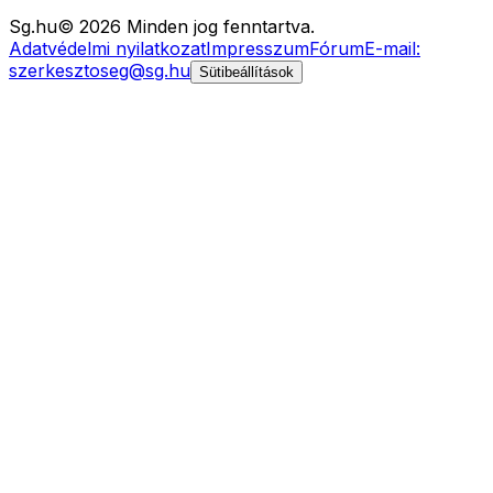
Sg
.hu
©
2026
Minden jog fenntartva.
Adatvédelmi nyilatkozat
Impresszum
Fórum
E-mail:
szerkesztoseg@sg.hu
Sütibeállítások