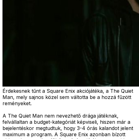
Érdekesnek tűnt a Square Enix akciójátéka, a The Quiet
Man, mely sajnos közel sem váltotta be a hozzá fűzött
reményeket.
A The Quiet Man nem nevezhető drága játéknak,
felvállaltan a budget-kategóriát képviseli, hiszen már a
bejelentéskor megtudtuk, hogy 3-4 órás kalandot jelent
maximum a program. A Square Enix azonban bízott