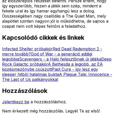
az élőszereplős részeket betenni. Persze értem, hogy
így egyszerűbb, hiszen a játék sem szép, mindent a
fekete ural és így hamar egyhangú lesz a dolog.
Összességében nagy csalódás a The Quiet Man, mely
alapötlet szinten nagyon jól is működhetne, de sajnos a
csapat nem volt képes felnőni a feladathoz.
Kapcsolódó cikkek és linkek
Infected Shelter próbakör
Red Dead Redemption 2 -
merre tovább?
God of War - a generáció eddigi
legjobbja
Scavengers - a Halo fejlesztőinak új játéka
Deep
Rock Galactic próbakör
A Bethesda a legjobb, az EA
középmezőnybe csúszott
Past Cure - így lesz egy
sleeper hitből hatalmas bukta
A Plague Tale: Innocence -
The Last of Us patkányokkal
Hozzászólások
Jelentkezz be
a hozzászóláshoz.
Nem érkezett még hozzászólás. Legyél Te az első!