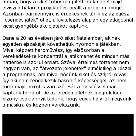
abban, hogy a siket főhősre épített játékmenet majd
elviszi a hátán a projektet és beállt a program mögé.
Azonban bármennyire is érdekesnek tűnik ez az egész
"csendes játék" ötlet, a kivitelezés alapján egy átlagosnál
kicsit gyengébb akciójátékot kaptunk.
Dane a 20-as éveiben járó siket fiatalember, akinek
egyetlen éjszakáját követhetjük nyomon a játékban.
Mivel képzett harcművész, így elsősorban a
verekedésekre koncentrál a játékmenet és minden más
háttérbe is szorul emiatt. Szóval értelmes történet nem
nagyon van, az "átvezető jelenetek" elméletileg a részei
a programnak, ám mivel hősünk siket és szájról olvas,
így aki nem rendelkezik hasonló képességgel, az nem
tudja majd, miről is van szó. Bár a frissítéssel már
kaptunk feliratot, de az eredeti ötletnek megfelelően
bizony csak annyit tudunk, hogy egyik helyről megyünk
a másikra és közben verekszünk.