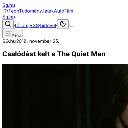
Sg.hu
IT/Tech
Tudomány
Játék
Autó
Film
Sg.hu
·
fórum
·
RSS
·
hírlevél
·
·
...
Menü
SG.hu
·
2018. november 25.
Csalódást kelt a The Quiet Man