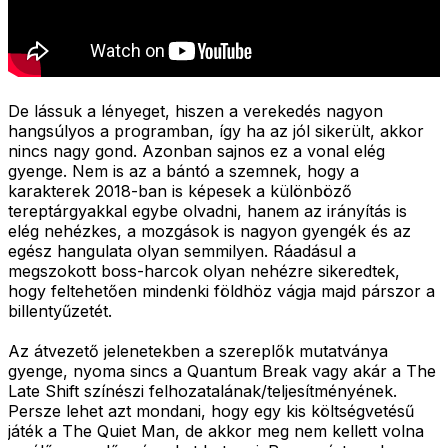
De lássuk a lényeget, hiszen a verekedés nagyon
hangsúlyos a programban, így ha az jól sikerült, akkor
nincs nagy gond. Azonban sajnos ez a vonal elég
gyenge. Nem is az a bántó a szemnek, hogy a
karakterek 2018-ban is képesek a különböző
tereptárgyakkal egybe olvadni, hanem az irányítás is
elég nehézkes, a mozgások is nagyon gyengék és az
egész hangulata olyan semmilyen. Ráadásul a
megszokott boss-harcok olyan nehézre sikeredtek,
hogy feltehetően mindenki földhöz vágja majd párszor a
billentyűzetét.
Az átvezető jelenetekben a szereplők mutatványa
gyenge, nyoma sincs a Quantum Break vagy akár a The
Late Shift színészi felhozatalának/teljesítményének.
Persze lehet azt mondani, hogy egy kis költségvetésű
játék a The Quiet Man, de akkor meg nem kellett volna