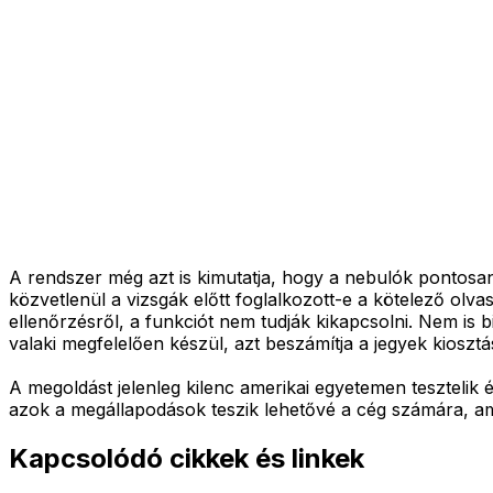
A rendszer még azt is kimutatja, hogy a nebulók pontosan m
közvetlenül a vizsgák előtt foglalkozott-e a kötelező olv
ellenőrzésről, a funkciót nem tudják kikapcsolni. Nem is 
valaki megfelelően készül, azt beszámítja a jegyek kiosztá
A megoldást jelenleg kilenc amerikai egyetemen tesztelik
azok a megállapodások teszik lehetővé a cég számára, am
Kapcsolódó cikkek és linkek