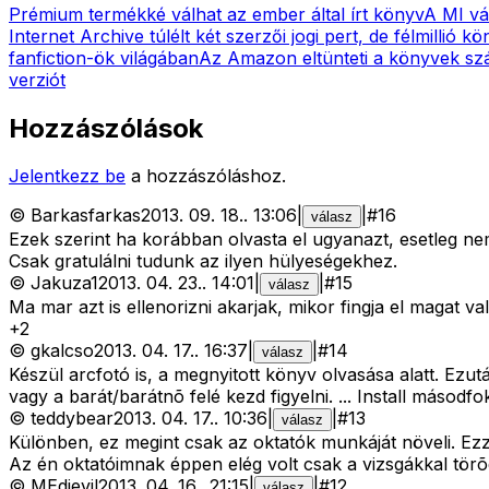
Prémium termékké válhat az ember által írt könyv
A MI vál
Internet Archive túlélt két szerzői jogi pert, de félmillió kö
fanfiction-ök világában
Az Amazon eltünteti a könyvek szá
verziót
Hozzászólások
Jelentkezz be
a hozzászóláshoz.
©
Barkasfarkas
2013. 09. 18.
.
13:06
|
|
#
16
válasz
Ezek szerint ha korábban olvasta el ugyanazt, esetleg ne
Csak gratulálni tudunk az ilyen hülyeségekhez.
©
Jakuza1
2013. 04. 23.
.
14:01
|
|
#
15
válasz
Ma mar azt is ellenorizni akarjak, mikor fingja el magat val
+
2
©
gkalcso
2013. 04. 17.
.
16:37
|
|
#
14
válasz
Készül arcfotó is, a megnyitott könyv olvasása alatt. Ez
vagy a barát/barátnõ felé kezd figyelni. ... Install másod
©
teddybear
2013. 04. 17.
.
10:36
|
|
#
13
válasz
Különben, ez megint csak az oktatók munkáját növeli. Ezzel 
Az én oktatóimnak éppen elég volt csak a vizsgákkal törõd
©
MEdievil
2013. 04. 16.
.
21:15
|
|
#
12
válasz