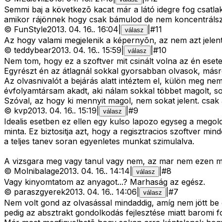
Semmi baj a következõ kacat már a látó idegre fog csatl
amikor rájönnek hogy csak bámulod de nem koncentrálsz 
©
FunStyle
2013. 04. 16.
.
16:04
|
|
#
11
válasz
Az hogy valami megjelenik a képernyõn, az nem azt jelenti
©
teddybear
2013. 04. 16.
.
15:59
|
|
#
10
válasz
Nem tom, hogy ez a szoftver mit csinált volna az én ese
Egyrészt én az átlagnál sokkal gyorsabban olvasok, másrés
Az olvasnivalót a bejárás alatt intéztem el, külön meg ne
évfolyamtársam akadt, aki nálam sokkal többet magolt, 
Szóval, az hogy ki mennyit magol, nem sokat jelent. csak 
©
kvp
2013. 04. 16.
.
15:19
|
|
#
9
válasz
Idealis esetben ez ellen egy kulso lapozo egyseg a megol
minta. Ez biztositja azt, hogy a regisztracios szoftver mi
a teljes tanev soran egyenletes munkat szimulalva.
A vizsgara meg vagy tanul vagy nem, az mar nem ezen mu
©
Molnibalage
2013. 04. 16.
.
14:14
|
|
#
8
válasz
Vagy kinyomtatom az anyagot...? Marhaság az egész.
©
paraszgyerek
2013. 04. 16.
.
14:06
|
|
#
7
válasz
Nem volt gond az olvasással mindaddig, amíg nem jött be
pedig az absztrakt gondolkodás fejlesztése miatt baromi f