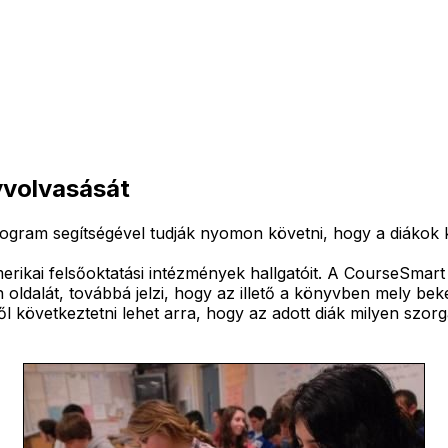
yvolvasását
gram segítségével tudják nyomon követni, hogy a diákok köz
ikai felsőoktatási intézmények hallgatóit. A CourseSmart ál
n oldalát, továbbá jelzi, hogy az illető a könyvben mely beke
ől következtetni lehet arra, hogy az adott diák milyen szor