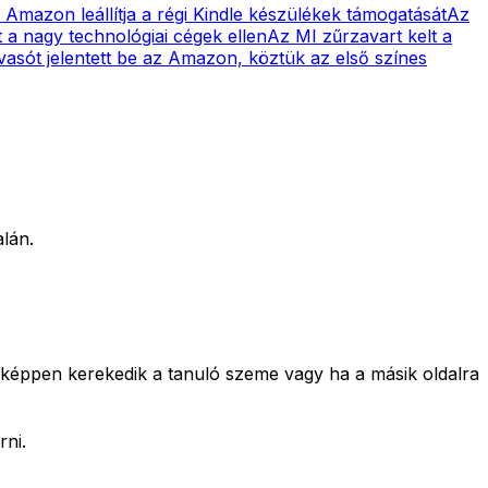
 Amazon leállítja a régi Kindle készülékek támogatását
Az
a nagy technológiai cégek ellen
Az MI zűrzavart kelt a
vasót jelentett be az Amazon, köztük az első színes
alán.
ásképpen kerekedik a tanuló szeme vagy ha a másik oldalra
rni.