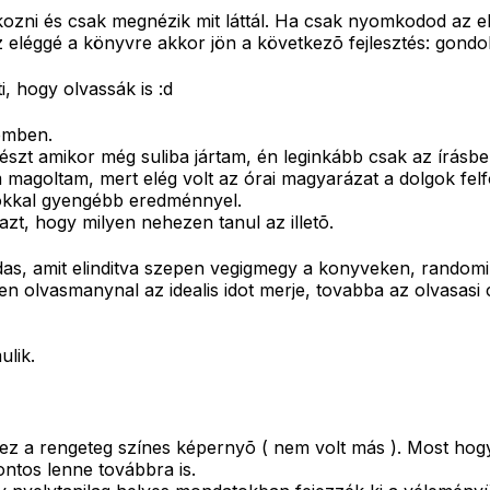
akozni és csak megnézik mit láttál. Ha csak nyomkodod az 
eléggé a könyvre akkor jön a következõ fejlesztés: gondo
, hogy olvassák is :d
temben.
zt amikor még suliba jártam, én leginkább csak az írásbeli
m magoltam, mert elég volt az órai magyarázat a dolgok felf
sokkal gyengébb eredménnyel.
azt, hogy milyen nehezen tanul az illetõ.
das, amit elinditva szepen vegigmegy a konyveken, randomi
nden olvasmanynal az idealis idot merje, tovabba az olvasasi
lik.
 ez a rengeteg színes képernyõ ( nem volt más ). Most hog
ontos lenne továbbra is.