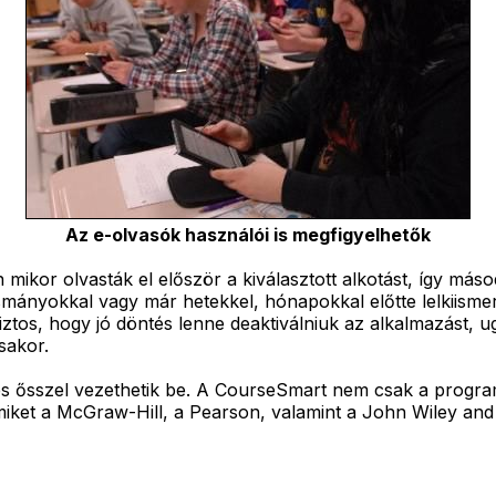
Az e-olvasók használói is megfigyelhetők
ikor olvasták el először a kiválasztott alkotást, így másod
asmányokkal vagy már hetekkel, hónapokkal előtte lelkiisme
biztos, hogy jó döntés lenne deaktiválniuk az alkalmazást,
sakor.
 és ősszel vezethetik be. A CourseSmart nem csak a program
iket a McGraw-Hill, a Pearson, valamint a John Wiley and 