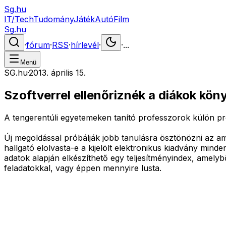
Sg.hu
IT/Tech
Tudomány
Játék
Autó
Film
Sg.hu
·
fórum
·
RSS
·
hírlevél
·
·
...
Menü
SG.hu
·
2013. április 15.
Szoftverrel ellenőriznék a diákok kön
A tengerentúli egyetemeken tanító professzorok külön pro
Új megoldással próbálják jobb tanulásra ösztönözni az amer
hallgató elolvasta-e a kijelölt elektronikus kiadvány minde
adatok alapján elkészíthető egy teljesítményindex, amelyb
feladatokkal, vagy éppen mennyire lusta.