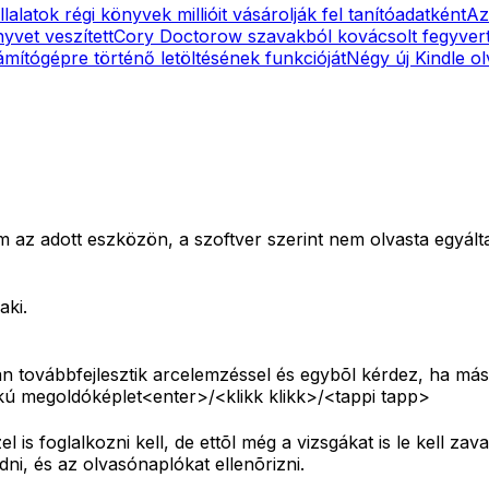
lalatok régi könyvek millióit vásárolják fel tanítóadatként
Az
nyvet veszített
Cory Doctorow szavakból kovácsolt fegyvert 
mítógépre történő letöltésének funkcióját
Négy új Kindle ol
m az adott eszközön, a szoftver szerint nem olvasta egyált
aki.
után továbbfejlesztik arcelemzéssel és egybõl kérdez, ha m
fokú megoldóképlet<enter>/<klikk klikk>/<tappi tapp>
is foglalkozni kell, de ettõl még a vizsgákat is le kell zava
ni, és az olvasónaplókat ellenõrizni.