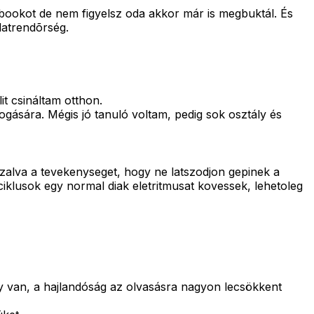
ebookot de nem figyelsz oda akkor már is megbuktál. És
latrendõrség.
t csináltam otthon.
ogására. Mégis jó tanuló voltam, pedig sok osztály és
zalva a tevekenyseget, hogy ne latszodjon gepinek a
 ciklusok egy normal diak eletritmusat kovessek, lehetoleg
y van, a hajlandóság az olvasásra nagyon lecsökkent