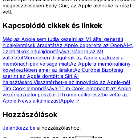
megbeszéléseken Eddy Cue, az Apple alelnöke is részt
vett.
Kapcsolódó cikkek és linkek
Még az Apple sem tudja kezelni az MI által generált
hibajelentések áradatát
Az Apple beperelte az OpenAI-t,
üzleti titkok eltulajdonításával vádolja az MI
vállalatot
Meredeken drágulnak az Apple eszközei a
memóriachipek válsága miatt
Az Apple a memóriahiány
következtében emeli az árakat
Az Európai Bizottság
szerint az Apple döntött a Siri AI
halasztásáról
Visszatérhet-e az innováció az Apple-nél
Tim Cook lemondásával?
Tim Cook lemondott az Apple
vezérigazgatói posztjáról
Trump célkeresztbe vette az
Apple News alkalmazást
Apple
↗
Hozzászólások
Jelentkezz be
a hozzászóláshoz.