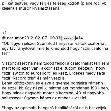
pl. két testvér, vagy férj és feleség között (pláne foci vb
idején) a mûsor kiválasztásánál.
+
1
©
narumon
2012. 02. 07.
.
09:33
|
|
#
14
válasz
"Ok legyen jelszó. Szerinted hányszor váltok csatornát
egy távirányítóval mire te kimondod hogy "sziri csatorna
fel""
Viszont azért ha nem tudod fejbõl a csatornákat (én sem
mert több ezer van) akkor azt el tudom képzelni, hogy
"sziri switch to eurosport" és kész. Érdekes megy rajta
"sziri Record this" és már veszi is.
Lehet kötözködni és eleve a gyenge pontjaira rámenni,
de ezzel kb úgy nézel ki mintha azt mondanád 1901-ben,
hogy minek nagyobb motor a kocsiba, 40-él nagyobb
sebességet úgysem képes az ember elviselni....
"hogy az optimális hangerõ beállításáról ne is beszéljek