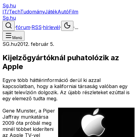
Sg.hu
IT/Tech
Tudomány
Játék
Autó
Film
Sg.hu
·
fórum
·
RSS
·
hírlevél
·
·
...
Menü
SG.hu
·
2012. február 5.
Kijelzőgyártóknál puhatolózik az
Apple
Egyre több háttérinformáció derül ki azzal
kapcsolatban, hogy a kaliforniai társaság valóban egy
saját televízión dolgozik. Az újabb részleteket ezúttal is
egy elemező tudta meg.
Gene Munster, a Piper
Jaffray munkatársa
2009 óta próbál meg
minél többet kideríteni
az Apple TV-vel