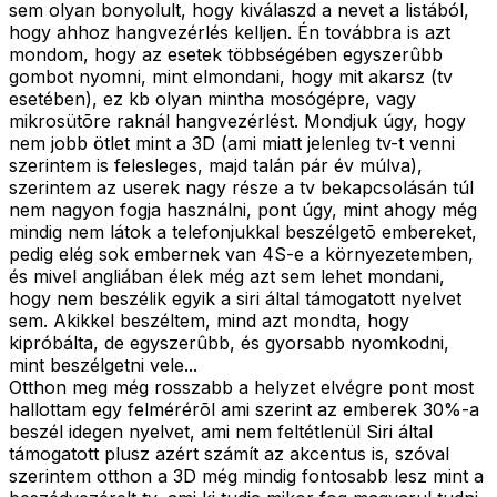
sem olyan bonyolult, hogy kiválaszd a nevet a listából,
hogy ahhoz hangvezérlés kelljen. Én továbbra is azt
mondom, hogy az esetek többségében egyszerûbb
gombot nyomni, mint elmondani, hogy mit akarsz (tv
esetében), ez kb olyan mintha mosógépre, vagy
mikrosütõre raknál hangvezérlést. Mondjuk úgy, hogy
nem jobb ötlet mint a 3D (ami miatt jelenleg tv-t venni
szerintem is felesleges, majd talán pár év múlva),
szerintem az userek nagy része a tv bekapcsolásán túl
nem nagyon fogja használni, pont úgy, mint ahogy még
mindig nem látok a telefonjukkal beszélgetõ embereket,
pedig elég sok embernek van 4S-e a környezetemben,
és mivel angliában élek még azt sem lehet mondani,
hogy nem beszélik egyik a siri által támogatott nyelvet
sem. Akikkel beszéltem, mind azt mondta, hogy
kipróbálta, de egyszerûbb, és gyorsabb nyomkodni,
mint beszélgetni vele...
Otthon meg még rosszabb a helyzet elvégre pont most
hallottam egy felmérérõl ami szerint az emberek 30%-a
beszél idegen nyelvet, ami nem feltétlenül Siri által
támogatott plusz azért számít az akcentus is, szóval
szerintem otthon a 3D még mindig fontosabb lesz mint a