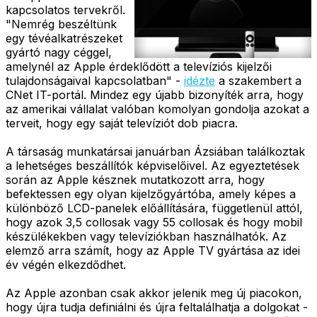
kapcsolatos tervekről.
"Nemrég beszéltünk
egy tévéalkatrészeket
gyártó nagy céggel,
amelynél az Apple érdeklődött a televíziós kijelzői
tulajdonságaival kapcsolatban" -
idézte
a szakembert a
CNet IT-portál. Mindez egy újabb bizonyíték arra, hogy
az amerikai vállalat valóban komolyan gondolja azokat a
terveit, hogy egy saját televíziót dob piacra.
A társaság munkatársai januárban Ázsiában találkoztak
a lehetséges beszállítók képviselőivel. Az egyeztetések
során az Apple késznek mutatkozott arra, hogy
befektessen egy olyan kijelzőgyártóba, amely képes a
különböző LCD-panelek előállítására, függetlenül attól,
hogy azok 3,5 collosak vagy 55 collosak és hogy mobil
készülékekben vagy televíziókban használhatók. Az
elemző arra számít, hogy az Apple TV gyártása az idei
év végén elkezdődhet.
Az Apple azonban csak akkor jelenik meg új piacokon,
hogy újra tudja definiálni és újra feltalálhatja a dolgokat -