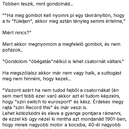
Többen teszik, mint gondolnád...
""Ha meg gombot kell nyomni pl egy távirányítón, hogy
a tv "füleljen", akkor meg aztán tényleg semmi értelme,"
Miért nincs?"
Mert akkor megnyomom a megfelelõ gombot, és nem
pofázok..
"Gondolom "óbégatás"nélkül is lehet csatornát váltani."
Ha megszólalsz akkor már nem vagy halk, a suttogást
meg nem hinném, hogy kezeli...
"Viszont azért ha nem tudod fejbõl a csatornákat (én
sem mert több ezer van) akkor azt el tudom képzelni,
hogy "sziri switch to eurosport" és kész. Érdekes megy
rajta "sziri Record this" és már veszi is.
Lehet kötözködni és eleve a gyenge pontjaira rámenni,
de ezzel kb úgy nézel ki mintha azt mondanád 1901-ben,
hogy minek nagyobb motor a kocsiba, 40-él nagyobb