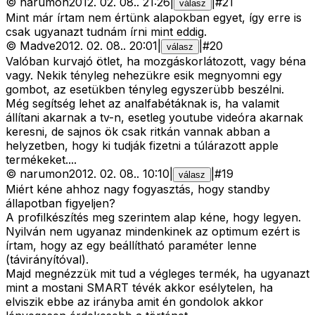
©
narumon
2012. 02. 08.
.
21:26
|
|
#
21
válasz
Mint már írtam nem értünk alapokban egyet, így erre is
csak ugyanazt tudnám írni mint eddig.
©
Madve
2012. 02. 08.
.
20:01
|
|
#
20
válasz
Valóban kurvajó ötlet, ha mozgáskorlátozott, vagy béna
vagy. Nekik tényleg nehezükre esik megnyomni egy
gombot, az esetükben tényleg egyszerübb beszélni.
Még segítség lehet az analfabétáknak is, ha valamit
állítani akarnak a tv-n, esetleg youtube videóra akarnak
keresni, de sajnos ök csak ritkán vannak abban a
helyzetben, hogy ki tudják fizetni a túlárazott apple
termékeket....
©
narumon
2012. 02. 08.
.
10:10
|
|
#
19
válasz
Miért kéne ahhoz nagy fogyasztás, hogy standby
állapotban figyeljen?
A profilkészítés meg szerintem alap kéne, hogy legyen.
Nyilván nem ugyanaz mindenkinek az optimum ezért is
írtam, hogy az egy beállítható paraméter lenne
(távirányítóval).
Majd megnézzük mit tud a végleges termék, ha ugyanazt
mint a mostani SMART tévék akkor esélytelen, ha
elviszik ebbe az irányba amit én gondolok akkor