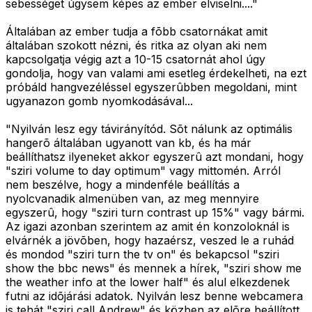
sebességet úgysem képes az ember elviselni...."
Általában az ember tudja a fõbb csatornákat amit
általában szokott nézni, és ritka az olyan aki nem
kapcsolgatja végig azt a 10-15 csatornát ahol úgy
gondolja, hogy van valami ami esetleg érdekelheti, na ezt
próbáld hangvezéléssel egyszerûbben megoldani, mint
ugyanazon gomb nyomkodásával...
"Nyilván lesz egy távirányítód. Sõt nálunk az optimális
hangerõ általában ugyanott van kb, és ha már
beállíthatsz ilyeneket akkor egyszerû azt mondani, hogy
"sziri volume to day optimum" vagy mittomén. Arról
nem beszélve, hogy a mindenféle beállítás a
nyolcvanadik almenüben van, az meg mennyire
egyszerû, hogy "sziri turn contrast up 15%" vagy bármi.
Az igazi azonban szerintem az amit én konzoloknál is
elvárnék a jövõben, hogy hazaérsz, veszed le a ruhád
és mondod "sziri turn the tv on" és bekapcsol "sziri
show the bbc news" és mennek a hírek, "sziri show me
the weather info at the lower half" és alul elkezdenek
futni az idõjárási adatok. Nyilván lesz benne webcamera
is tehát "sziri call Andrew" és közben az elõre beállított