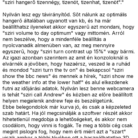
"sziri hangerõ tizennégy, tizenöt, tizenhat, tizenöt"."
Nyilván lesz egy távirányítód. Sõt nálunk az optimális
hangerõ általában ugyanott van kb, és ha már
beállíthatsz ilyeneket akkor egyszerû azt mondani, hogy
"sziri volume to day optimum" vagy mittomén. Arról
nem beszélve, hogy a mindenféle beállítás a
nyolcvanadik almenüben van, az meg mennyire
egyszerû, hogy "sziri turn contrast up 15%" vagy bármi.
Az igazi azonban szerintem az amit én konzoloknál is
elvárnék a jövõben, hogy hazaérsz, veszed le a ruhád
és mondod "sziri turn the tv on" és bekapcsol "sziri
show the bbc news" és mennek a hírek, "sziri show me
the weather info at the lower half" és alul elkezdenek
futni az idõjárási adatok. Nyilván lesz benne webcamera
is tehát "sziri call Andrew" és közben az elõre beállított
helyen megjelenik andrew feje és beszélgetünk.
Ebbe belegondolok már kurva jó, és csak a képzeleted
szab határt. Ha jól megcsinálják a szoftver részét akkor
hihetetlenül megdobja a lehetõségeket, és akkor nem
csodálom, hogy vinni is fogják. Te meg a többi cég csak
megint pislogni fog, hogy nem érti miért azt a "szart"
viszik amikor a többi tévében ott a használhatatlan 3D