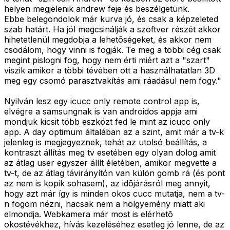
helyen megjelenik andrew feje és beszélgetünk.
Ebbe belegondolok már kurva jó, és csak a képzeleted
szab határt. Ha jól megcsinálják a szoftver részét akkor
hihetetlenül megdobja a lehetõségeket, és akkor nem
csodálom, hogy vinni is fogják. Te meg a többi cég csak
megint pislogni fog, hogy nem érti miért azt a "szart"
viszik amikor a többi tévében ott a használhatatlan 3D
meg egy csomó parasztvakítás ami ráadásul nem fogy."
Nyilván lesz egy icucc only remote control app is,
elvégre a samsungnak is van androidos appja ami
mondjuk kicsit több eszközt fed le mint az icucc only
app. A day optimum általában az a szint, amit már a tv-k
jelenleg is megjegyeznek, tehát az utolsó beállítás, a
kontraszt állítás meg tv esetében egy olyan dolog amit
az átlag user egyszer állít életében, amikor megvette a
tv-t, de az átlag távirányítón van külön gomb rá (és pont
az nem is kopik sohasem), az idõjárásról meg annyit,
hogy azt már így is minden okos cucc mutatja, nem a tv-
n fogom nézni, hacsak nem a hölgyemény miatt aki
elmondja. Webkamera már most is elérhetõ
okostévékhez, hívás kezeléséhez esetleg jó lenne, de az