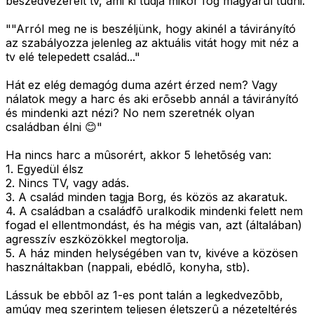
beszédvezérelt tv, ami ki tudja mikor fog magyarul tudni.
""Arról meg ne is beszéljünk, hogy akinél a távirányító
az szabályozza jelenleg az aktuális vitát hogy mit néz a
tv elé telepedett család..."
Hát ez elég demagóg duma azért érzed nem? Vagy
nálatok megy a harc és aki erõsebb annál a távirányító
és mindenki azt nézi? No nem szeretnék olyan
családban élni 😊"
Ha nincs harc a mûsorért, akkor 5 lehetõség van:
1. Egyedül élsz
2. Nincs TV, vagy adás.
3. A család minden tagja Borg, és közös az akaratuk.
4. A családban a családfõ uralkodik mindenki felett nem
fogad el ellentmondást, és ha mégis van, azt (általában)
agresszív eszközökkel megtorolja.
5. A ház minden helységében van tv, kivéve a közösen
használtakban (nappali, ebédlõ, konyha, stb).
Lássuk be ebbõl az 1-es pont talán a legkedvezõbb,
amúgy meg szerintem teljesen életszerû a nézeteltérés