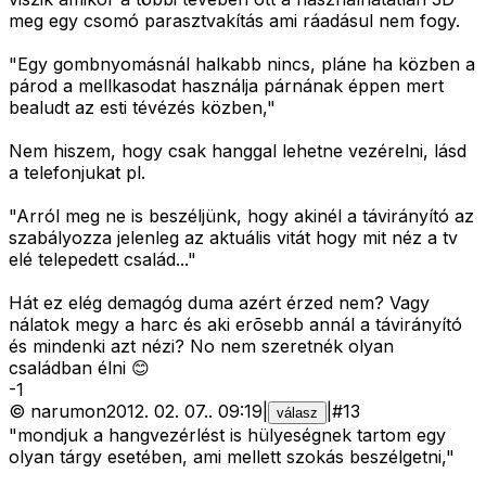
meg egy csomó parasztvakítás ami ráadásul nem fogy.
"Egy gombnyomásnál halkabb nincs, pláne ha közben a
párod a mellkasodat használja párnának éppen mert
bealudt az esti tévézés közben,"
Nem hiszem, hogy csak hanggal lehetne vezérelni, lásd
a telefonjukat pl.
"Arról meg ne is beszéljünk, hogy akinél a távirányító az
szabályozza jelenleg az aktuális vitát hogy mit néz a tv
elé telepedett család..."
Hát ez elég demagóg duma azért érzed nem? Vagy
nálatok megy a harc és aki erõsebb annál a távirányító
és mindenki azt nézi? No nem szeretnék olyan
családban élni 😊
-
1
©
narumon
2012. 02. 07.
.
09:19
|
|
#
13
válasz
"mondjuk a hangvezérlést is hülyeségnek tartom egy
olyan tárgy esetében, ami mellett szokás beszélgetni,"