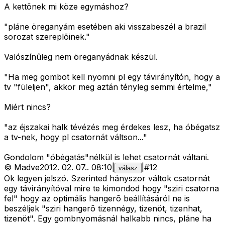
A kettõnek mi köze egymáshoz?
"pláne öreganyám esetében aki visszabeszél a brazil
sorozat szereplõinek."
Valószínûleg nem öreganyádnak készül.
"Ha meg gombot kell nyomni pl egy távirányítón, hogy a
tv "füleljen", akkor meg aztán tényleg semmi értelme,"
Miért nincs?
"az éjszakai halk tévézés meg érdekes lesz, ha óbégatsz
a tv-nek, hogy pl csatornát váltson..."
Gondolom "óbégatás"nélkül is lehet csatornát váltani.
©
Madve
2012. 02. 07.
.
08:10
|
|
#
12
válasz
Ok legyen jelszó. Szerinted hányszor váltok csatornát
egy távirányítóval mire te kimondod hogy "sziri csatorna
fel" hogy az optimális hangerõ beállításáról ne is
beszéljek "sziri hangerõ tizennégy, tizenöt, tizenhat,
tizenöt". Egy gombnyomásnál halkabb nincs, pláne ha