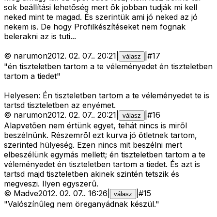
sok beállítási lehetõség mert õk jobban tudják mi kell
neked mint te magad. És szerintük ami jó neked az jó
nekem is. De hogy Profilkészítéseket nem fognak
belerakni az is tuti...
©
narumon
2012. 02. 07.
.
20:21
|
|
#
17
válasz
"én tiszteletben tartom a te véleményedet én tiszteletben
tartom a tiedet"
Helyesen: Én tiszteletben tartom a te véleményedet te is
tartsd tiszteletben az enyémet.
©
narumon
2012. 02. 07.
.
20:21
|
|
#
16
válasz
Alapvetõen nem értünk egyet, tehát nincs is mirõl
beszélnünk. Részemrõl ezt kurva jó ötletnek tartom,
szerinted hülyeség. Ezen nincs mit beszélni mert
elbeszélünk egymás mellett; én tiszteletben tartom a te
véleményedet én tiszteletben tartom a tiedet. És azt is
tartsd majd tiszteletben akinek szintén tetszik és
megveszi. Ilyen egyszerû.
©
Madve
2012. 02. 07.
.
16:26
|
|
#
15
válasz
"Valószínûleg nem öreganyádnak készül."