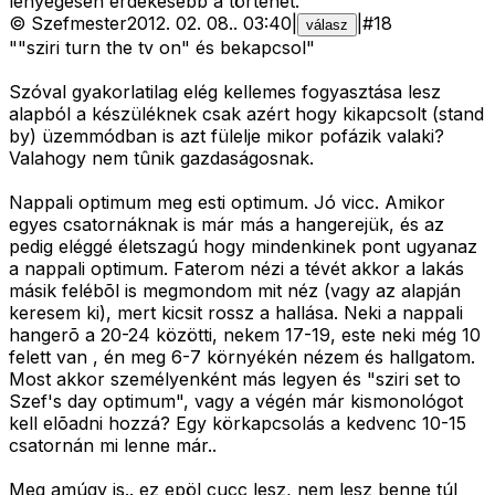
lényegesen érdekesebb a történet.
©
Szefmester
2012. 02. 08.
.
03:40
|
|
#
18
válasz
""sziri turn the tv on" és bekapcsol"
Szóval gyakorlatilag elég kellemes fogyasztása lesz
alapból a készüléknek csak azért hogy kikapcsolt (stand
by) üzemmódban is azt fülelje mikor pofázik valaki?
Valahogy nem tûnik gazdaságosnak.
Nappali optimum meg esti optimum. Jó vicc. Amikor
egyes csatornáknak is már más a hangerejük, és az
pedig eléggé életszagú hogy mindenkinek pont ugyanaz
a nappali optimum. Faterom nézi a tévét akkor a lakás
másik felébõl is megmondom mit néz (vagy az alapján
keresem ki), mert kicsit rossz a hallása. Neki a nappali
hangerõ a 20-24 közötti, nekem 17-19, este neki még 10
felett van , én meg 6-7 környékén nézem és hallgatom.
Most akkor személyenként más legyen és "sziri set to
Szef's day optimum", vagy a végén már kismonológot
kell elõadni hozzá? Egy körkapcsolás a kedvenc 10-15
csatornán mi lenne már..
Meg amúgy is.. ez epöl cucc lesz, nem lesz benne túl