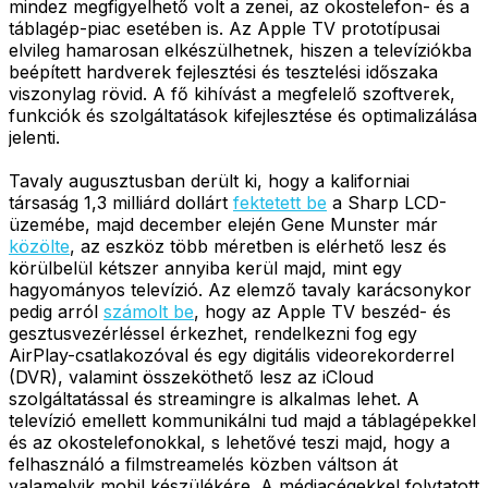
mindez megfigyelhető volt a zenei, az okostelefon- és a
táblagép-piac esetében is. Az Apple TV prototípusai
elvileg hamarosan elkészülhetnek, hiszen a televíziókba
beépített hardverek fejlesztési és tesztelési időszaka
viszonylag rövid. A fő kihívást a megfelelő szoftverek,
funkciók és szolgáltatások kifejlesztése és optimalizálása
jelenti.
Tavaly augusztusban derült ki, hogy a kaliforniai
társaság 1,3 milliárd dollárt
fektetett be
a Sharp LCD-
üzemébe, majd december elején Gene Munster már
közölte
, az eszköz több méretben is elérhető lesz és
körülbelül kétszer annyiba kerül majd, mint egy
hagyományos televízió. Az elemző tavaly karácsonykor
pedig arról
számolt be
, hogy az Apple TV beszéd- és
gesztusvezérléssel érkezhet, rendelkezni fog egy
AirPlay-csatlakozóval és egy digitális videorekorderrel
(DVR), valamint összeköthető lesz az iCloud
szolgáltatással és streamingre is alkalmas lehet. A
televízió emellett kommunikálni tud majd a táblagépekkel
és az okostelefonokkal, s lehetővé teszi majd, hogy a
felhasználó a filmstreamelés közben váltson át
valamelyik mobil készülékére. A médiacégekkel folytatott