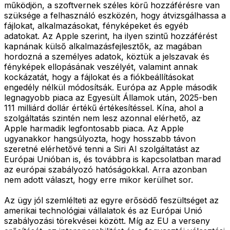
működjön, a szoftvernek széles körű hozzáférésre van
szüksége a felhasználó eszközén, hogy átvizsgálhassa a
fájlokat, alkalmazásokat, fényképeket és egyéb
adatokat. Az Apple szerint, ha ilyen szintű hozzáférést
kapnának külső alkalmazásfejlesztők, az magában
hordozná a személyes adatok, köztük a jelszavak és
fényképek ellopásának veszélyét, valamint annak
kockázatát, hogy a fájlokat és a fiókbeállításokat
engedély nélkül módosítsák. Európa az Apple második
legnagyobb piaca az Egyesült Államok után, 2025-ben
111 milliárd dollár értékű értékesítéssel. Kína, ahol a
szolgáltatás szintén nem lesz azonnal elérhető, az
Apple harmadik legfontosabb piaca. Az Apple
ugyanakkor hangsúlyozta, hogy hosszabb távon
szeretné elérhetővé tenni a Siri AI szolgáltatást az
Európai Unióban is, és továbbra is kapcsolatban marad
az európai szabályozó hatóságokkal. Arra azonban
nem adott választ, hogy erre mikor kerülhet sor.
Az ügy jól szemlélteti az egyre erősödő feszültséget az
amerikai technológiai vállalatok és az Európai Unió
szabályozási törekvései között. Míg az EU a verseny