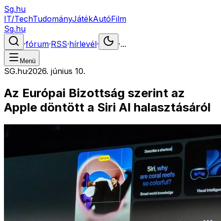
Sg.hu
IT/Tech
Tudomány
Játék
Autó
Film
Sg.hu
·
fórum
·
RSS
·
hírlevél
·
·
...
Menü
SG.hu
·
2026. június 10.
Az Európai Bizottság szerint az
Apple döntött a Siri AI halasztásáról