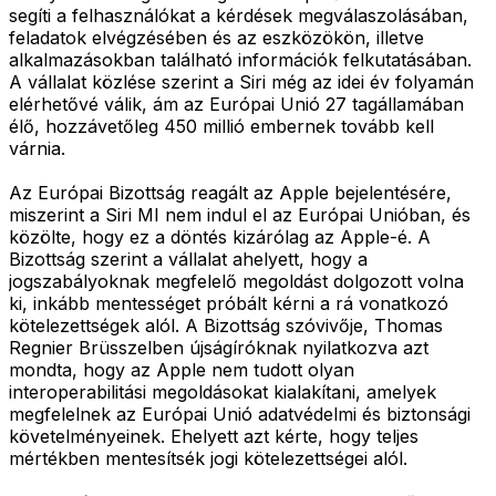
segíti a felhasználókat a kérdések megválaszolásában,
feladatok elvégzésében és az eszközökön, illetve
alkalmazásokban található információk felkutatásában.
A vállalat közlése szerint a Siri még az idei év folyamán
elérhetővé válik, ám az Európai Unió 27 tagállamában
élő, hozzávetőleg 450 millió embernek tovább kell
várnia.
Az Európai Bizottság reagált az Apple bejelentésére,
miszerint a Siri MI nem indul el az Európai Unióban, és
közölte, hogy ez a döntés kizárólag az Apple-é. A
Bizottság szerint a vállalat ahelyett, hogy a
jogszabályoknak megfelelő megoldást dolgozott volna
ki, inkább mentességet próbált kérni a rá vonatkozó
kötelezettségek alól. A Bizottság szóvivője, Thomas
Regnier Brüsszelben újságíróknak nyilatkozva azt
mondta, hogy az Apple nem tudott olyan
interoperabilitási megoldásokat kialakítani, amelyek
megfelelnek az Európai Unió adatvédelmi és biztonsági
követelményeinek. Ehelyett azt kérte, hogy teljes
mértékben mentesítsék jogi kötelezettségei alól.