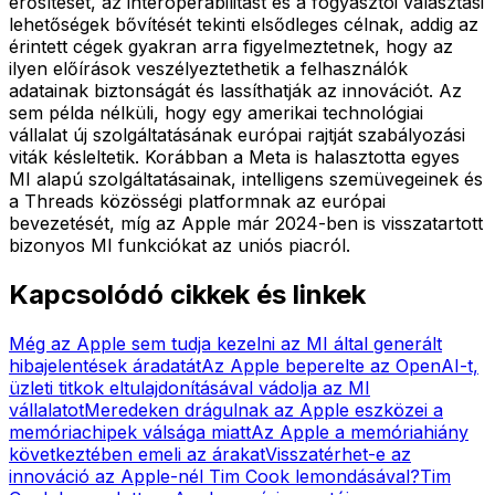
erősítését, az interoperabilitást és a fogyasztói választási
lehetőségek bővítését tekinti elsődleges célnak, addig az
érintett cégek gyakran arra figyelmeztetnek, hogy az
ilyen előírások veszélyeztethetik a felhasználók
adatainak biztonságát és lassíthatják az innovációt. Az
sem példa nélküli, hogy egy amerikai technológiai
vállalat új szolgáltatásának európai rajtját szabályozási
viták késleltetik. Korábban a Meta is halasztotta egyes
MI alapú szolgáltatásainak, intelligens szemüvegeinek és
a Threads közösségi platformnak az európai
bevezetését, míg az Apple már 2024-ben is visszatartott
bizonyos MI funkciókat az uniós piacról.
Kapcsolódó cikkek és linkek
Még az Apple sem tudja kezelni az MI által generált
hibajelentések áradatát
Az Apple beperelte az OpenAI-t,
üzleti titkok eltulajdonításával vádolja az MI
vállalatot
Meredeken drágulnak az Apple eszközei a
memóriachipek válsága miatt
Az Apple a memóriahiány
következtében emeli az árakat
Visszatérhet-e az
innováció az Apple-nél Tim Cook lemondásával?
Tim