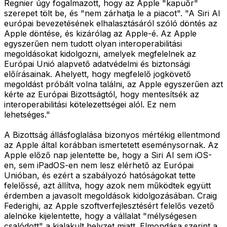
Regnier úgy fogalmazott, hogy az Apple "kapuőr"
szerepet tölt be, és "nem zárhatja le a piacot". "A Siri AI
európai bevezetésének elhalasztásáról szóló döntés az
Apple döntése, és kizárólag az Apple-é. Az Apple
egyszerűen nem tudott olyan interoperabilitási
megoldásokat kidolgozni, amelyek megfelelnek az
Európai Unió alapvető adatvédelmi és biztonsági
előírásainak. Ahelyett, hogy megfelelő jogkövető
megoldást próbált volna találni, az Apple egyszerűen azt
kérte az Európai Bizottságtól, hogy mentesítsék az
interoperabilitási kötelezettségei alól. Ez nem
lehetséges."
A Bizottság állásfoglalása bizonyos mértékig ellentmond
az Apple által korábban ismertetett eseménysornak. Az
Apple előző nap jelentette be, hogy a Siri AI sem iOS-
en, sem iPadOS-en nem lesz elérhető az Európai
Unióban, és ezért a szabályozó hatóságokat tette
felelőssé, azt állítva, hogy azok nem működtek együtt
érdemben a javasolt megoldások kidolgozásában. Craig
Federighi, az Apple szoftverfejlesztésért felelős vezető
alelnöke kijelentette, hogy a vállalat "mélységesen
csalódott" a kialakult helyzet miatt. Elmondása szerint a