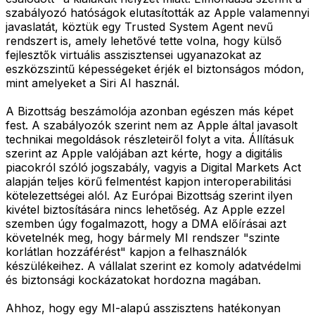
szabályozó hatóságok elutasították az Apple valamennyi
javaslatát, köztük egy Trusted System Agent nevű
rendszert is, amely lehetővé tette volna, hogy külső
fejlesztők virtuális asszisztensei ugyanazokat az
eszközszintű képességeket érjék el biztonságos módon,
mint amelyeket a Siri AI használ.
A Bizottság beszámolója azonban egészen más képet
fest. A szabályozók szerint nem az Apple által javasolt
technikai megoldások részleteiről folyt a vita. Állításuk
szerint az Apple valójában azt kérte, hogy a digitális
piacokról szóló jogszabály, vagyis a Digital Markets Act
alapján teljes körű felmentést kapjon interoperabilitási
kötelezettségei alól. Az Európai Bizottság szerint ilyen
kivétel biztosítására nincs lehetőség. Az Apple ezzel
szemben úgy fogalmazott, hogy a DMA előírásai azt
követelnék meg, hogy bármely MI rendszer "szinte
korlátlan hozzáférést" kapjon a felhasználók
készülékeihez. A vállalat szerint ez komoly adatvédelmi
és biztonsági kockázatokat hordozna magában.
Ahhoz, hogy egy MI-alapú asszisztens hatékonyan