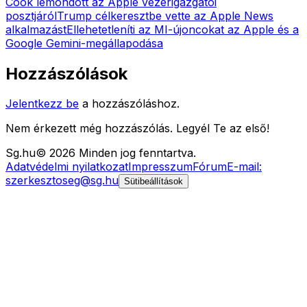
Cook lemondott az Apple vezérigazgatói
posztjáról
Trump célkeresztbe vette az Apple News
alkalmazást
Ellehetetleníti az MI-újoncokat az Apple és a
Google Gemini-megállapodása
Hozzászólások
Jelentkezz be
a hozzászóláshoz.
Nem érkezett még hozzászólás. Legyél Te az első!
Sg
.hu
©
2026
Minden jog fenntartva.
Adatvédelmi nyilatkozat
Impresszum
Fórum
E-mail:
szerkesztoseg@sg.hu
Sütibeállítások