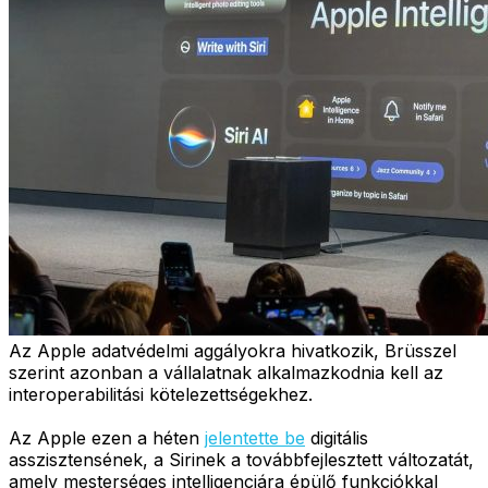
Az Apple adatvédelmi aggályokra hivatkozik, Brüsszel
szerint azonban a vállalatnak alkalmazkodnia kell az
interoperabilitási kötelezettségekhez.
Az Apple ezen a héten
jelentette be
digitális
asszisztensének, a Sirinek a továbbfejlesztett változatát,
amely mesterséges intelligenciára épülő funkciókkal