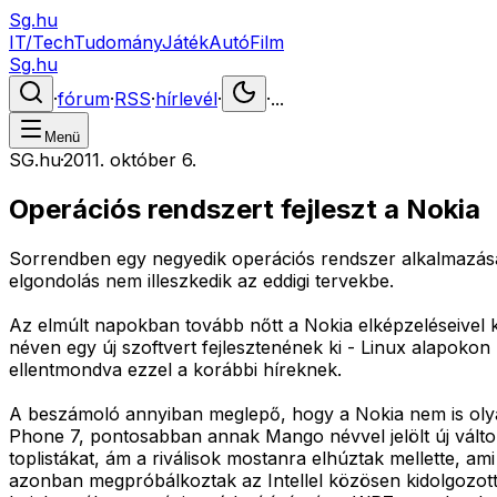
Sg.hu
IT/Tech
Tudomány
Játék
Autó
Film
Sg.hu
·
fórum
·
RSS
·
hírlevél
·
·
...
Menü
SG.hu
·
2011. október 6.
Operációs rendszert fejleszt a Nokia
Sorrendben egy negyedik operációs rendszer alkalmazásán
elgondolás nem illeszkedik az eddigi tervekbe.
Az elmúlt napokban tovább nőtt a Nokia elképzeléseivel k
néven egy új szoftvert fejlesztenének ki - Linux alapok
ellentmondva ezzel a korábbi híreknek.
A beszámoló annyiban meglepő, hogy a Nokia nem is olya
Phone 7, pontosabban annak Mango névvel jelölt új válto
toplistákat, ám a riválisok mostanra elhúztak mellette, 
azonban megpróbálkoztak az Intellel közösen kidolgozot