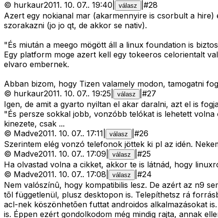
©
hurkaur
2011. 10. 07.
.
19:40
|
|
#
28
válasz
Azert egy nokianal mar (akarmennyire is csorbult a hire)
szorakazni (jo jo qt, de akkor se nativ).
"És miután a meego mögött áll a linux foundation is bizto
Egy platform moge azert kell egy tokeeros celorientalt val
elvaro embernek.
Abban bizom, hogy Tizen valamely modon, tamogatni fogja
©
hurkaur
2011. 10. 07.
.
19:25
|
|
#
27
válasz
Igen, de amit a gyarto nyiltan el akar daralni, azt el is fogja
"És persze sokkal jobb, vonzóbb telókat is lehetett volna
kinezete, csak ...
©
Madve
2011. 10. 07.
.
17:11
|
|
#
26
válasz
Szerintem elég vonzó telefonok jöttek ki pl az idén. Neke
©
Madve
2011. 10. 07.
.
17:09
|
|
#
25
válasz
Ha olvastad volna a cikket, akkor te is látnád, hogy linuxró
©
Madve
2011. 10. 07.
.
17:08
|
|
#
24
válasz
Nem valószínû, hogy kompatibilis lesz. De azért az n9 sem
tõl függetlenül, plusz desktopon is. Telepíthetsz rá forr
acl-nek köszönhetõen futtat androidos alkalmazásokat is.
is. Éppen ezért gondolkodom még mindig rajta, annak ellen