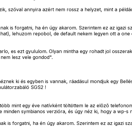
zik, szóval annyira azért nem rossz a helyzet, mint a példá
is forgatni, ha én úgy akarom. Szerintem ez az igazi szab
hat), lehuzom repobol, de default nekem legyen ott a one c
arlo, es ezt gyululom. Olyan mintha egy rohadt jol osszer
 nem lesz vele gondod".
l néznek ki és egyben is vannak, ráadásul mondjuk egy Bel
mulátorzabáló SGS2 !
 több mint egy éve natívként töltöttem le az elõzõ telefono
e minden symbianos verzióra, és úgy néz ki, hogy a wp-s no
s forgatni, ha én úgy akarom. Szerintem ez az igazi szaba