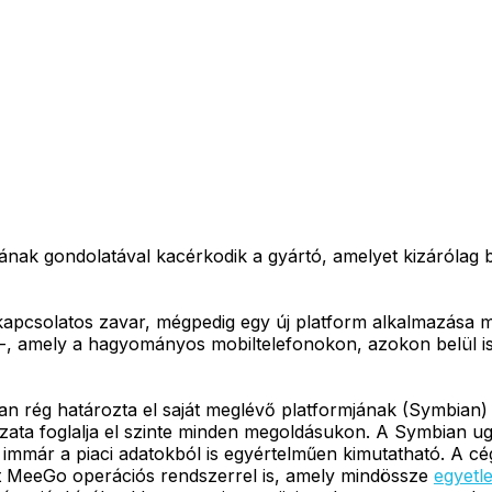
ak gondolatával kacérkodik a gyártó, amelyet kizárólag be
apcsolatos zavar, mégpedig egy új platform alkalmazása mi
on -, amely a hagyományos mobiltelefonokon, azokon belül 
n rég határozta el saját meglévő platformjának (Symbian)
zata foglalja el szinte minden megoldásukon. A Symbian u
ami immár a piaci adatokból is egyértelműen kimutatható. A
t MeeGo operációs rendszerrel is, amely mindössze
egyetl