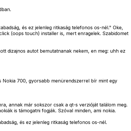
dban.
adság, és ez jelenleg ritkaság telefonos os-nél." Oke,
lick (oops touch) installer is, mert enragelek. Szabidomet
akott dizajnos autot bemutatnanak nekem, en meg: uhh ez
lés Nokia 700, gyorsabb menürendszerrel bír mint egy
mra, annak már sokszor csak a qt-s verzióját találom meg.
kiák is támogatni fogják. Szóval minden, ami nokia.
dság, és ez jelenleg ritkaság telefonos os-nél.