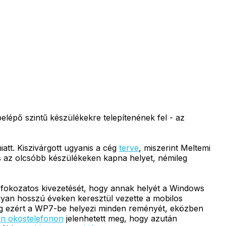
lépő szintű készülékekre telepítenének fel - az
att. Kiszivárgott ugyanis a cég
terve
, miszerint Meltemi
is az olcsóbb készülékeken kapna helyet, némileg
 fokozatos kivezetését, hogy annak helyét a Windows
gyan hosszú éveken keresztül vezette a mobilos
 cég ezért a WP7-be helyezi minden reményét, eközben
en okostelefonon
jelenhetett meg, hogy azután