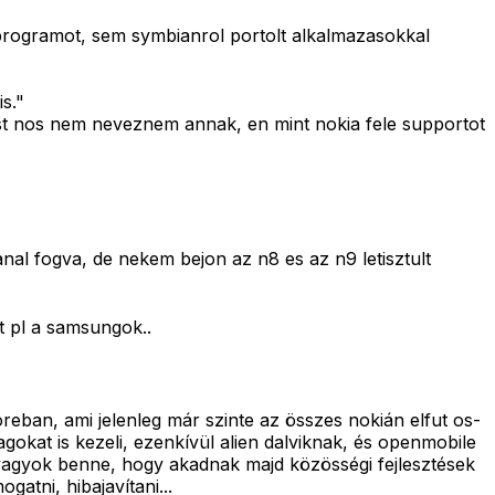
 programot, sem symbianrol portolt alkalmazasokkal
s."
alast nos nem neveznem annak, en mint nokia fele supportot
nal fogva, de nekem bejon az n8 es az n9 letisztult
t pl a samsungok..
reban, ami jelenleg már szinte az összes nokián elfut os-
okat is kezeli, ezenkívül alien dalviknak, és openmobile
s vagyok benne, hogy akadnak majd közösségi fejlesztések
atni, hibajavítani...