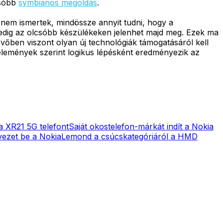
csóbb
symbianos megoldás
.
g nem ismertek, mindössze annyit tudni, hogy a
 pedig az olcsóbb készülékeken jelenhet majd meg. Ezek ma
övőben viszont olyan új technológiák támogatásáról kell
élemények szerint logikus lépésként eredményezik az
 XR21 5G telefont
Saját okostelefon-márkát indít a Nokia
 vezet be a Nokia
Lemond a csúcskategóriáról a HMD