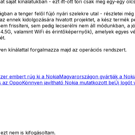
t saját kínálatukban - ezt itt-ott töri csak meg egy-egy ol
gban a tenger felől fújó nyári szelekre utal - részletei mé
 az ennek kidolgozására hivatott projektet, a kész termék
em frissíteni, sem pedig lecserélni nem áll módunkban, a j
 4.5G, valamint WiFi és érintőképernyők), amelyek egyes v
ét.
en kínálattal forgalmazza majd az operációs rendszert.
ezer embert rúg ki a Nokia
Magyarországon gyártják a Nokia
s az Oppo
Könnyen javítható Nokia mutatkozott be
Új logót
 ezt nem is kifogásoltam.