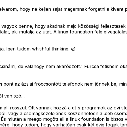
 elvarom, hogy ne keljen sajat magamnak forgatni a kivant
s vagyok benne, hogy akadnak majd közösségi fejlesztések i
lalat, aki mutatja az utat. A linux foundation fele elvegat
. Igen tudom whishful thinking. 😊
.
 csinálni, de valahogy nem akaródzott." Furcsa fetishem oka
m pont az ázsiai fröccsöntött telefonok nem jönnek be, min
l van szó...
 áll rosszul. Ott vannak hozzá a qt-s programok az ovi sto
ásból, vagy a csomagkezelõjének köszönhetõen a .deb csomag
 És miután a meego mögött áll a linux foundation is bizto
ére, hogy tudom, hogy várhatóan csak két évig fogják támog