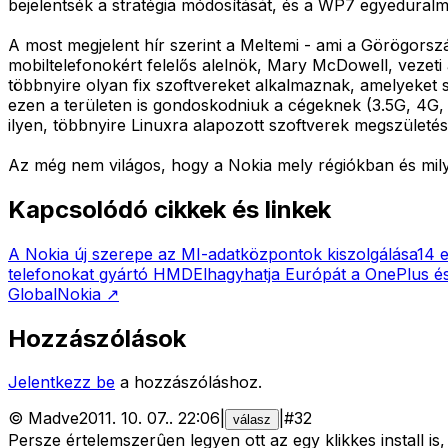
bejelentsék a stratégia módosítását, és a WP7 egyeduralmá
A most megjelent hír szerint a Meltemi - ami a Görögorszá
mobiltelefonokért felelős alelnök, Mary McDowell, vezeti
többnyire olyan fix szoftvereket alkalmaznak, amelyeket s
ezen a területen is gondoskodniuk a cégeknek (3.5G, 4G,
ilyen, többnyire Linuxra alapozott szoftverek megszületés
Az még nem világos, hogy a Nokia mely régiókban és mily
Kapcsolódó cikkek és linkek
A Nokia új szerepe az MI-adatközpontok kiszolgálása
14 
telefonokat gyártó HMD
Elhagyhatja Európát a OnePlus é
Global
Nokia
↗
Hozzászólások
Jelentkezz be
a hozzászóláshoz.
©
Madve
2011. 10. 07.
.
22:06
|
|
#
32
válasz
Persze értelemszerûen legyen ott az egy klikkes install is,