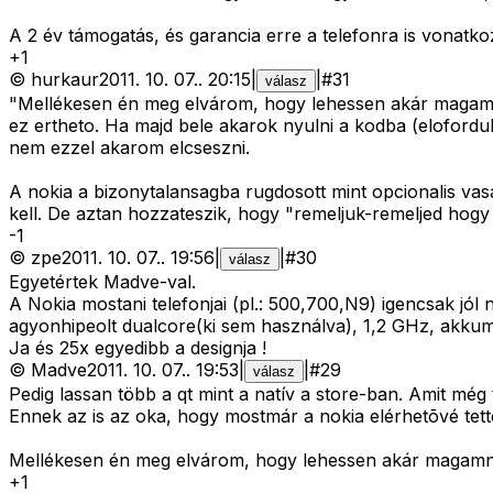
A 2 év támogatás, és garancia erre a telefonra is vonatko
+
1
©
hurkaur
2011. 10. 07.
.
20:15
|
|
#
31
válasz
"Mellékesen én meg elvárom, hogy lehessen akár magamnak 
ez ertheto. Ha majd bele akarok nyulni a kodba (elofordul
nem ezzel akarom elcseszni.
A nokia a bizonytalansagba rugdosott mint opcionalis vas
kell. De aztan hozzateszik, hogy "remeljuk-remeljed hogy
-
1
©
zpe
2011. 10. 07.
.
19:56
|
|
#
30
válasz
Egyetértek Madve-val.
A Nokia mostani telefonjai (pl.: 500,700,N9) igencsak jó
agyonhipeolt dualcore(ki sem használva), 1,2 GHz, akku
Ja és 25x egyedibb a designja !
©
Madve
2011. 10. 07.
.
19:53
|
|
#
29
válasz
Pedig lassan több a qt mint a natív a store-ban. Amit még
Ennek az is az oka, hogy mostmár a nokia elérhetõvé tett
Mellékesen én meg elvárom, hogy lehessen akár magamnak i
+
1