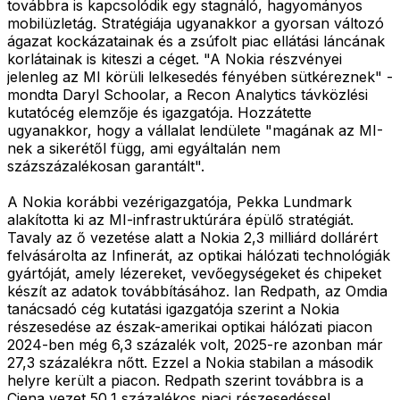
továbbra is kapcsolódik egy stagnáló, hagyományos
mobilüzletág. Stratégiája ugyanakkor a gyorsan változó
ágazat kockázatainak és a zsúfolt piac ellátási láncának
korlátainak is kiteszi a céget. "A Nokia részvényei
jelenleg az MI körüli lelkesedés fényében sütkéreznek" -
mondta Daryl Schoolar, a Recon Analytics távközlési
kutatócég elemzője és igazgatója. Hozzátette
ugyanakkor, hogy a vállalat lendülete "magának az MI-
nek a sikerétől függ, ami egyáltalán nem
százszázalékosan garantált".
A Nokia korábbi vezérigazgatója, Pekka Lundmark
alakította ki az MI-infrastruktúrára épülő stratégiát.
Tavaly az ő vezetése alatt a Nokia 2,3 milliárd dollárért
felvásárolta az Infinerát, az optikai hálózati technológiák
gyártóját, amely lézereket, vevőegységeket és chipeket
készít az adatok továbbításához. Ian Redpath, az Omdia
tanácsadó cég kutatási igazgatója szerint a Nokia
részesedése az észak-amerikai optikai hálózati piacon
2024-ben még 6,3 százalék volt, 2025-re azonban már
27,3 százalékra nőtt. Ezzel a Nokia stabilan a második
helyre került a piacon. Redpath szerint továbbra is a
Ciena vezet 50,1 százalékos piaci részesedéssel.