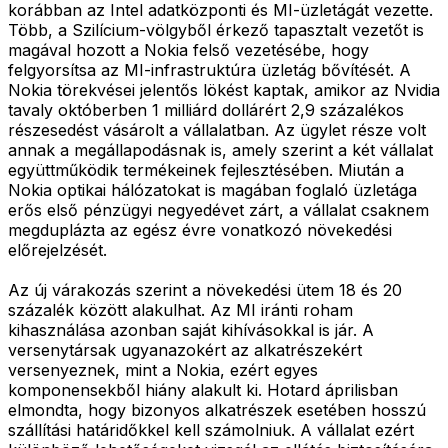
korábban az Intel adatközponti és MI-üzletágát vezette.
Több, a Szilícium-völgyből érkező tapasztalt vezetőt is
magával hozott a Nokia felső vezetésébe, hogy
felgyorsítsa az MI-infrastruktúra üzletág bővítését. A
Nokia törekvései jelentős lökést kaptak, amikor az Nvidia
tavaly októberben 1 milliárd dollárért 2,9 százalékos
részesedést vásárolt a vállalatban. Az ügylet része volt
annak a megállapodásnak is, amely szerint a két vállalat
együttműködik termékeinek fejlesztésében. Miután a
Nokia optikai hálózatokat is magában foglaló üzletága
erős első pénzügyi negyedévet zárt, a vállalat csaknem
megduplázta az egész évre vonatkozó növekedési
előrejelzését.
Az új várakozás szerint a növekedési ütem 18 és 20
százalék között alakulhat. Az MI iránti roham
kihasználása azonban saját kihívásokkal is jár. A
versenytársak ugyanazokért az alkatrészekért
versenyeznek, mint a Nokia, ezért egyes
komponensekből hiány alakult ki. Hotard áprilisban
elmondta, hogy bizonyos alkatrészek esetében hosszú
szállítási határidőkkel kell számolniuk. A vállalat ezért