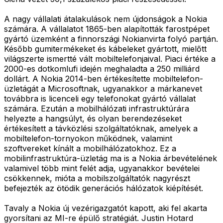
A nagy vállalati átalakulások nem újdonságok a Nokia
számára. A vállalatot 1865-ben alapították farostpépet
gyártó üzemként a finnországi Nokianvirta folyó partján.
Később gumitermékeket és kábeleket gyártott, mielőtt
világszerte ismertté vált mobiltelefonjaival. Piaci értéke a
2000-es dotkomlufi idején meghaladta a 250 milliárd
dollárt. A Nokia 2014-ben értékesítette mobiltelefon-
üzletágát a Microsoftnak, ugyanakkor a márkanevet
továbbra is licenceli egy telefonokat gyártó vállalat
számára. Ezután a mobilhálózati infrastruktúrára
helyezte a hangsúlyt, és olyan berendezéseket
értékesített a távközlési szolgáltatóknak, amelyek a
mobiltelefon-tornyokon működnek, valamint
szoftvereket kínált a mobilhálózatokhoz. Ez a
mobilinfrastruktúra-üzletág ma is a Nokia árbevételének
valamivel több mint felét adja, ugyanakkor bevételei
csökkennek, mióta a mobilszolgáltatók nagyrészt
befejezték az ötödik generációs hálózatok kiépítését.
Tavaly a Nokia új vezérigazgatót kapott, aki fel akarta
gyorsítani az MI-re épülő stratégiát. Justin Hotard