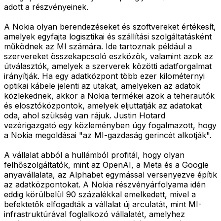
adott a részvényeinek.
A Nokia olyan berendezéseket és szoftvereket értékesít,
amelyek egyfajta logisztikai és szállítási szolgáltatásként
működnek az MI számára. Ide tartoznak például a
szervereket összekapcsoló eszközök, valamint azok az
útválasztók, amelyek a szerverek közötti adatforgalmat
irányítják. Ha egy adatközpont több ezer kilométernyi
optikai kábele jelenti az utakat, amelyeken az adatok
közlekednek, akkor a Nokia termékei azok a teherautók
és elosztóközpontok, amelyek eljuttatják az adatokat
oda, ahol szükség van rájuk. Justin Hotard
vezérigazgató egy közleményben úgy fogalmazott, hogy
a Nokia megoldásai "az MI-gazdaság gerincét alkotják".
A vállalat abból a hullámból profitál, hogy olyan
felhőszolgáltatók, mint az OpenAI, a Meta és a Google
anyavállalata, az Alphabet egymással versenyezve építik
az adatközpontokat. A Nokia részvényárfolyama idén
eddig körülbelül 90 százalékkal emelkedett, mivel a
befektetők elfogadták a vállalat új arculatát, mint MI-
infrastruktúrával foglalkozó vállalatét, amelyhez