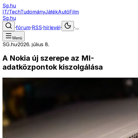
Sg.hu
IT/Tech
Tudomány
Játék
Autó
Film
Sg.hu
·
fórum
·
RSS
·
hírlevél
·
·
...
Menü
SG.hu
·
2026. július 8.
A Nokia új szerepe az MI-
adatközpontok kiszolgálása