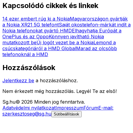
Kapcsolódó cikkek és linkek
14 ezer embert rúg ki a Nokia
Magyarországon gyártják
a Nokia XR21 5G telefont
Saját okostelefon-márkát indít a
Nokia telefonokat gyártó HMD
Elhagyhatja Európát a
OnePlus és az Oppo
Könnyen javítható Nokia
mutatkozott be
Új logót vezet be a Nokia
Lemond a
csúcskategóriáról a HMD Global
Marad az olcsóbb
telefonoknál a HMD
Hozzászólások
Jelentkezz be
a hozzászóláshoz.
Nem érkezett még hozzászólás. Legyél Te az első!
Sg
.hu
©
2026
Minden jog fenntartva.
Adatvédelmi nyilatkozat
Impresszum
Fórum
E-mail:
szerkesztoseg@sg.hu
Sütibeállítások