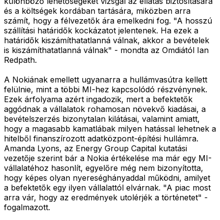
különböző lehetőségeket vizsgál az ellátás biztosítására
és a költségek kordában tartására, miközben arra
számít, hogy a félvezetők ára emelkedni fog. "A hosszú
szállítási határidők kockázatot jelentenek. Ha ezek a
határidők kiszámíthatatlanná válnak, akkor a bevételek
is kiszámíthatatlanná válnak" - mondta az Omdiától Ian
Redpath.
A Nokiának emellett ugyanarra a hullámvasútra kellett
felülnie, mint a többi MI-hez kapcsolódó részvénynek.
Ezek árfolyama azért ingadozik, mert a befektetők
aggódnak a vállalatok rohamosan növekvő kiadásai, a
bevételszerzés bizonytalan kilátásai, valamint amiatt,
hogy a magasabb kamatlábak milyen hatással lehetnek a
hitelből finanszírozott adatközpont-építési hullámra.
Amanda Lyons, az Energy Group Capital kutatási
vezetője szerint bár a Nokia értékelése ma már egy MI-
vállalatéhoz hasonlít, egyelőre még nem bizonyította,
hogy képes olyan nyereséghányaddal működni, amilyet
a befektetők egy ilyen vállalattól elvárnak. "A piac most
arra vár, hogy az eredmények utolérjék a történetet" -
fogalmazott.