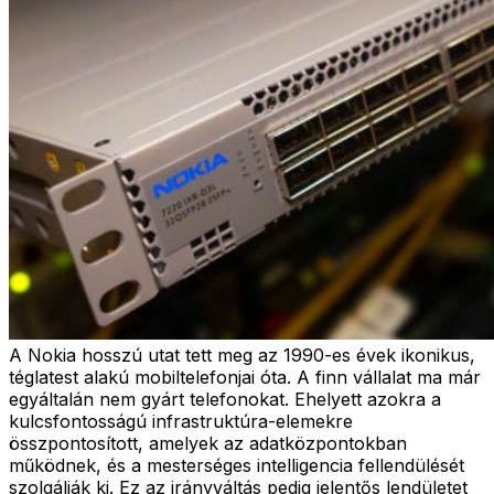
A Nokia hosszú utat tett meg az 1990-es évek ikonikus,
téglatest alakú mobiltelefonjai óta. A finn vállalat ma már
egyáltalán nem gyárt telefonokat. Ehelyett azokra a
kulcsfontosságú infrastruktúra-elemekre
összpontosított, amelyek az adatközpontokban
működnek, és a mesterséges intelligencia fellendülését
szolgálják ki. Ez az irányváltás pedig jelentős lendületet