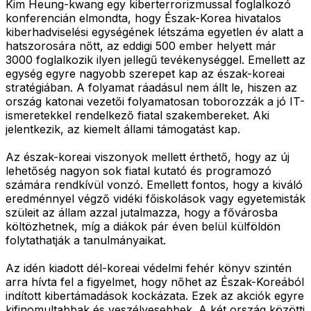
Kim Heung-kwang egy kiberterrorizmussal foglalkozó
konferencián elmondta, hogy Észak-Korea hivatalos
kiberhadviselési egységének létszáma egyetlen év alatt a
hatszorosára nőtt, az eddigi 500 ember helyett már
3000 foglalkozik ilyen jellegű tevékenységgel. Emellett az
egység egyre nagyobb szerepet kap az észak-koreai
stratégiában. A folyamat ráadásul nem állt le, hiszen az
ország katonai vezetői folyamatosan toborozzák a jó IT-
ismeretekkel rendelkező fiatal szakembereket. Aki
jelentkezik, az kiemelt állami támogatást kap.
Az észak-koreai viszonyok mellett érthető, hogy az új
lehetőség nagyon sok fiatal kutató és programozó
számára rendkívül vonzó. Emellett fontos, hogy a kiváló
eredménnyel végző vidéki főiskolások vagy egyetemisták
szüleit az állam azzal jutalmazza, hogy a fővárosba
költözhetnek, míg a diákok pár éven belül külföldön
folytathatják a tanulmányaikat.
Az idén kiadott dél-koreai védelmi fehér könyv szintén
arra hívta fel a figyelmet, hogy nőhet az Észak-Koreából
indított kibertámadások kockázata. Ezek az akciók egyre
kifinomultabbak és veszélyesebbek. A két ország közötti