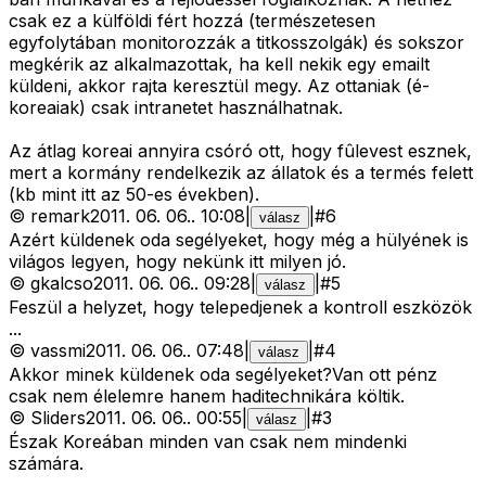
csak ez a külföldi fért hozzá (természetesen
egyfolytában monitorozzák a titkosszolgák) és sokszor
megkérik az alkalmazottak, ha kell nekik egy emailt
küldeni, akkor rajta keresztül megy. Az ottaniak (é-
koreaiak) csak intranetet használhatnak.
Az átlag koreai annyira csóró ott, hogy fûlevest esznek,
mert a kormány rendelkezik az állatok és a termés felett
(kb mint itt az 50-es években).
©
remark
2011. 06. 06.
.
10:08
|
|
#
6
válasz
Azért küldenek oda segélyeket, hogy még a hülyének is
világos legyen, hogy nekünk itt milyen jó.
©
gkalcso
2011. 06. 06.
.
09:28
|
|
#
5
válasz
Feszül a helyzet, hogy telepedjenek a kontroll eszközök
...
©
vassmi
2011. 06. 06.
.
07:48
|
|
#
4
válasz
Akkor minek küldenek oda segélyeket?Van ott pénz
csak nem élelemre hanem haditechnikára költik.
©
Sliders
2011. 06. 06.
.
00:55
|
|
#
3
válasz
Észak Koreában minden van csak nem mindenki
számára.