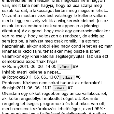
embereknek nem tetszik. Mas megoldas nem nagyon
van, mert kina nem hagyja, hogy az usa szallja meg
eszak koreat, a lakossagot kiirtani meg megsem lehet...
Viszont a mostani vezetest valahogy le kellene valtani,
mert elegge veszelyeztetik a vilagkereskedelmet. (es az
eszak koreai embereknek sem eppen jo a jelenlegi
diktatura) Az a gond, hogy csak egy generaciovaltaskor
van ra esely, hogy valtozzon a rendszer, de eddig az
sem jott be, a helyzet meg csak romlik. Ha atomot
hasznalnak, akkor abbol eleg nagy gond lehet es ez mar
kinanak is kezd fajni, tehat akar meg ossze is johet
valamikor egy kinai katonai segitsegnyujtas. (az usa ezt
demokracia exportnak hivja)
©
Ronny
2011. 06. 06.
.
14:00
|
|
#
9
válasz
Inkább etetni kellene a népet...
©
Rotyoka
2011. 06. 06.
.
13:07
|
|
#
8
válasz
Pontosan. Közben nem sokat tudunk az ottaniakról
©
nlght
2011. 06. 06.
.
11:12
|
|
#
7
válasz
Olvastam egy cikket régebben egy amcsi vállakozóról,
aki külön engedéllyel mûködtet céget ott. Szerinte
rengeteg tehtséges programozó és technikus van ott,
mert nincsenek szórakozási lehetõségek, ezért 99%-
ban munkával és a fejlõdéssel foglalkoznak. A nethez