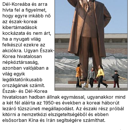
Dél-Koreába és arra
hívta fel a figyelmet,
hogy egyre inkább nő
az észak-koreai
kibertámadások
kockázata és nem árt,
ha a nyugati világ
felkészül ezekre az
akciókra. Ugyan Észak-
Korea hivatalosan
népköztársaság,
azonban valójában a
világ egyik
legdiktatórikusabb
országának számít.
Észak- és Dél-Korea
hivatalosan hadban állnak egymással, ugyanakkor mind
a két fél aláírta az 1950-es években a koreai háborút
lezáró tűzszüneti megállapodást. Az északi rész próbál
kitörni a nemzetközi elszigeteltségéből és ebben
elsősorban Kína és Irán segítségére számíthat.