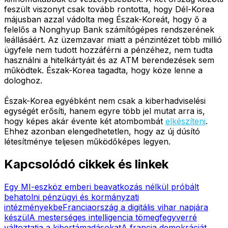
feszült viszonyt csak tovább rontotta, hogy Dél-Korea
májusban azzal vádolta meg Észak-Koreát, hogy ő a
felelős a Nonghyup Bank számítógépes rendszerének
leállásáért. Az üzemzavar miatt a pénzintézet több millió
ügyfele nem tudott hozzáférni a pénzéhez, nem tudta
használni a hitelkártyáit és az ATM berendezések sem
működtek. Észak-Korea tagadta, hogy köze lenne a
dologhoz.
Észak-Korea egyébként nem csak a kiberhadviselési
egységét erősíti, hanem egyre több jel mutat arra is,
hogy képes akár évente két atombombát
elkészíteni
.
Ehhez azonban elengedhetetlen, hogy az új dúsító
létesítménye teljesen működőképes legyen.
Kapcsolódó cikkek és linkek
Egy MI-eszköz emberi beavatkozás nélkül próbált
behatolni pénzügyi és kormányzati
intézményekbe
Franciaország a digitális vihar napjára
készül
A mesterséges intelligencia tömegfegyverré
változtatja a kibertámadásokat
A francia demokráciát