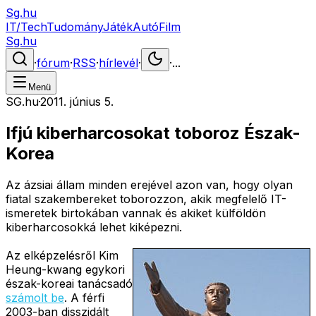
Sg.hu
IT/Tech
Tudomány
Játék
Autó
Film
Sg.hu
·
fórum
·
RSS
·
hírlevél
·
·
...
Menü
SG.hu
·
2011. június 5.
Ifjú kiberharcosokat toboroz Észak-
Korea
Az ázsiai állam minden erejével azon van, hogy olyan
fiatal szakembereket toborozzon, akik megfelelő IT-
ismeretek birtokában vannak és akiket külföldön
kiberharcosokká lehet kiképezni.
Az elképzelésről Kim
Heung-kwang egykori
észak-koreai tanácsadó
számolt be
. A férfi
2003-ban disszidált