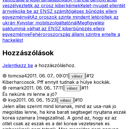
veszélyeztetik az orosz kiberkémek
Kelet-nyugat ellentét
árnyékolja be az ENSZ számítógépes bűnözés elleni
egyezményét
Az oroszok szinte mindent letöröltek az
ukrán Kyivstar mobilszolgáltatónál
Megfigyelési
paktummá válhat az ENSZ kiberbűnözés elleni
egyezménye
Fehéroroszország állami szintre emelte a
hackelést
Hozzászólások
Jelentkezz be
a hozzászóláshoz.
©
tomcsa4
2011. 06. 07.
.
09:01
|
|
#
12
válasz
Kiberharcosok. Pff ennyit tudnak a hülye kockák.
©
remark
2011. 06. 06.
.
17:11
|
|
#
11
válasz
És nekünk mi lenne a jó?
©
kvp
2011. 06. 06.
.
15:23
|
|
#
10
válasz
Jelen allas szerint mind kinanak, mind az usa-nak jo
megoldas lenne, ha kina barati segitseget nyujtana eszak
korea szamara (megszallna). A gond az, hogy ez az
otlet csak az eszak es a del koreai vezetesnek es