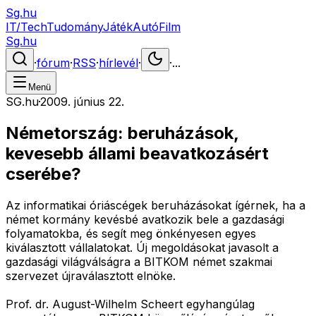
Sg.hu
IT/Tech
Tudomány
Játék
Autó
Film
Sg.hu
·
fórum
·
RSS
·
hírlevél
·
·
...
Menü
SG.hu
·
2009. június 22.
Németország: beruházások,
kevesebb állami beavatkozásért
cserébe?
Az informatikai óriáscégek beruházásokat ígérnek, ha a
német kormány kevésbé avatkozik bele a gazdasági
folyamatokba, és segít meg önkényesen egyes
kiválasztott vállalatokat. Új megoldásokat javasolt a
gazdasági világválságra a BITKOM német szakmai
szervezet újraválasztott elnöke.
Prof. dr. August-Wilhelm Scheert egyhangúlag