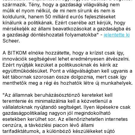
származik. Tény, hogy a gazdasági világválság nem
múlik el nyom nélkül, de mi nem sírunk és nem is
koldulunk, hanem 50 milliárd eurós fejlesztéseket
kínálunk a politikának. Ezért cserébe azt kérjük, hogy
mérsékeljék az állami beavatkozásokat a gazdaságba és
a gazdasági döntéshozatali folyamatokba" -
jelentette ki
Scheer.
A BITKOM elnöke hozzátette, hogy a krízist csak így,
innovációk segítségével lehet eredményesen átvészelni.
Ezért nyújtják kezüket a politikusoknak és kérik az
együttműködésüket. Pont a világválságban kell ugyanis a
két tábornak szorosan össze dolgoznia, mert csak így
menthetők meg a régi és hozhatók létre új munkahelyek.
"Az államnak beruházásösztönző kereteket kell
teremtenie és minimalizálnia kell a közvetlenül a
vállalatoknak nyújtandó segítséget. Ilyen lépésekre csak
gazdaságpolitikailag nagyon jól megindokolható
esetekben kerülhet sor. Az ellenőrizhetetlen internetes
cenzúra, a távközlési piacon lévő állami
tarifadiktátumok, a különböző készülékeket sújtó