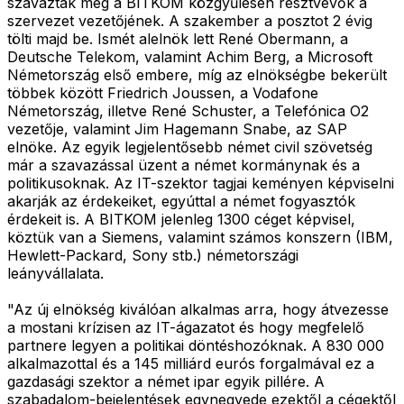
szavazták meg a BITKOM közgyűlésén résztvevők a
szervezet vezetőjének. A szakember a posztot 2 évig
tölti majd be. Ismét alelnök lett René Obermann, a
Deutsche Telekom, valamint Achim Berg, a Microsoft
Németország első embere, míg az elnökségbe bekerült
többek között Friedrich Joussen, a Vodafone
Németország, illetve René Schuster, a Telefónica O2
vezetője, valamint Jim Hagemann Snabe, az SAP
elnöke. Az egyik legjelentősebb német civil szövetség
már a szavazással üzent a német kormánynak és a
politikusoknak. Az IT-szektor tagjai keményen képviselni
akarják az érdekeiket, egyúttal a német fogyasztók
érdekeit is. A BITKOM jelenleg 1300 céget képvisel,
köztük van a Siemens, valamint számos konszern (IBM,
Hewlett-Packard, Sony stb.) németországi
leányvállalata.
"Az új elnökség kiválóan alkalmas arra, hogy átvezesse
a mostani krízisen az IT-ágazatot és hogy megfelelő
partnere legyen a politikai döntéshozóknak. A 830 000
alkalmazottal és a 145 milliárd eurós forgalmával ez a
gazdasági szektor a német ipar egyik pillére. A
szabadalom-bejelentések egynegyede ezektől a cégektől