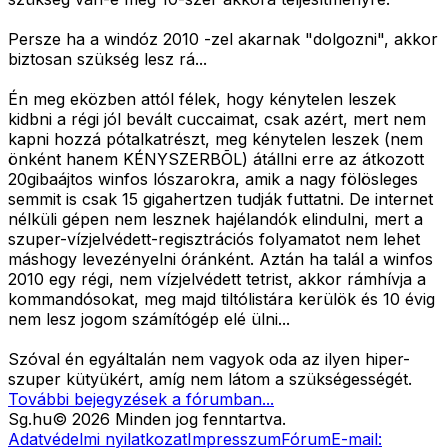
Persze ha a windóz 2010 -zel akarnak "dolgozni", akkor
biztosan szükség lesz rá...
Én meg eközben attól félek, hogy kénytelen leszek
kidbni a régi jól bevált cuccaimat, csak azért, mert nem
kapni hozzá pótalkatrészt, meg kénytelen leszek (nem
önként hanem KÉNYSZERBÕL) átállni erre az átkozott
20gibaájtos winfos lószarokra, amik a nagy fölösleges
semmit is csak 15 gigahertzen tudják futtatni. De internet
nélküli gépen nem lesznek hajélandók elindulni, mert a
szuper-vízjelvédett-regisztrációs folyamatot nem lehet
máshogy levezényelni óránként. Aztán ha talál a winfos
2010 egy régi, nem vízjelvédett tetrist, akkor rámhívja a
kommandósokat, meg majd tiltólistára kerülök és 10 évig
nem lesz jogom számítógép elé ülni...
Szóval én egyáltalán nem vagyok oda az ilyen hiper-
szuper kütyükért, amíg nem látom a szükségességét.
További bejegyzések a fórumban...
Sg
.hu
©
2026
Minden jog fenntartva.
Adatvédelmi nyilatkozat
Impresszum
Fórum
E-mail: