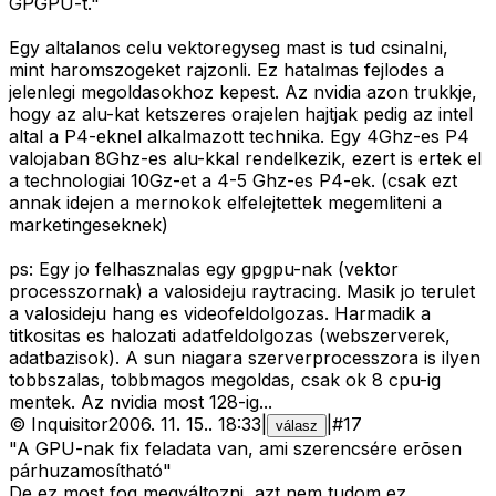
GPGPU-t."
Egy altalanos celu vektoregyseg mast is tud csinalni,
mint haromszogeket rajzonli. Ez hatalmas fejlodes a
jelenlegi megoldasokhoz kepest. Az nvidia azon trukkje,
hogy az alu-kat ketszeres orajelen hajtjak pedig az intel
altal a P4-eknel alkalmazott technika. Egy 4Ghz-es P4
valojaban 8Ghz-es alu-kkal rendelkezik, ezert is ertek el
a technologiai 10Gz-et a 4-5 Ghz-es P4-ek. (csak ezt
annak idejen a mernokok elfelejtettek megemliteni a
marketingeseknek)
ps: Egy jo felhasznalas egy gpgpu-nak (vektor
processzornak) a valosideju raytracing. Masik jo terulet
a valosideju hang es videofeldolgozas. Harmadik a
titkositas es halozati adatfeldolgozas (webszerverek,
adatbazisok). A sun niagara szerverprocesszora is ilyen
tobbszalas, tobbmagos megoldas, csak ok 8 cpu-ig
mentek. Az nvidia most 128-ig...
©
Inquisitor
2006. 11. 15.
.
18:33
|
|
#
17
válasz
"A GPU-nak fix feladata van, ami szerencsére erõsen
párhuzamosítható"
De ez most fog megváltozni, azt nem tudom ez