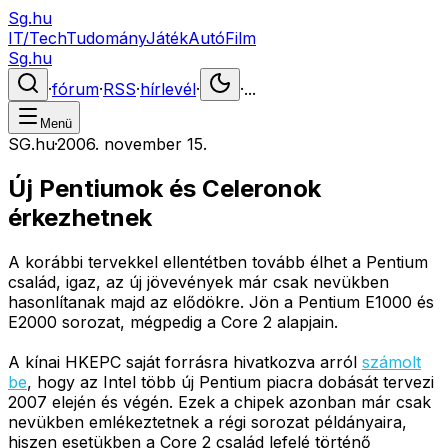
Sg.hu
IT/Tech
Tudomány
Játék
Autó
Film
Sg.hu
·
fórum
·
RSS
·
hírlevél
·
·
...
Menü
SG.hu
·
2006. november 15.
Új Pentiumok és Celeronok
érkezhetnek
A korábbi tervekkel ellentétben tovább élhet a Pentium
család, igaz, az új jövevények már csak nevükben
hasonlítanak majd az elődökre. Jön a Pentium E1000 és
E2000 sorozat, mégpedig a Core 2 alapjain.
A kínai HKEPC saját forrásra hivatkozva arról
számolt
be
, hogy az Intel több új Pentium piacra dobását tervezi
2007 elején és végén. Ezek a chipek azonban már csak
nevükben emlékeztetnek a régi sorozat példányaira,
hiszen esetükben a Core 2 család lefelé történő