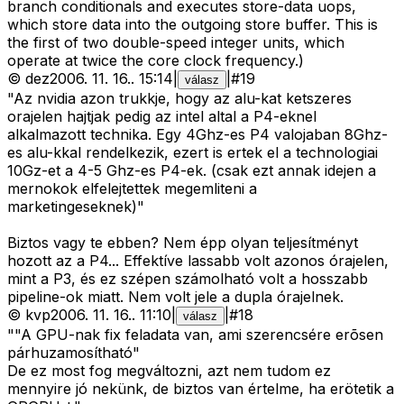
branch conditionals and executes store-data uops,
which store data into the outgoing store buffer. This is
the first of two double-speed integer units, which
operate at twice the core clock frequency.)
©
dez
2006. 11. 16.
.
15:14
|
|
#
19
válasz
"Az nvidia azon trukkje, hogy az alu-kat ketszeres
orajelen hajtjak pedig az intel altal a P4-eknel
alkalmazott technika. Egy 4Ghz-es P4 valojaban 8Ghz-
es alu-kkal rendelkezik, ezert is ertek el a technologiai
10Gz-et a 4-5 Ghz-es P4-ek. (csak ezt annak idejen a
mernokok elfelejtettek megemliteni a
marketingeseknek)"
Biztos vagy te ebben? Nem épp olyan teljesítményt
hozott az a P4... Effektíve lassabb volt azonos órajelen,
mint a P3, és ez szépen számolható volt a hosszabb
pipeline-ok miatt. Nem volt jele a dupla órajelnek.
©
kvp
2006. 11. 16.
.
11:10
|
|
#
18
válasz
""A GPU-nak fix feladata van, ami szerencsére erõsen
párhuzamosítható"
De ez most fog megváltozni, azt nem tudom ez
mennyire jó nekünk, de biztos van értelme, ha erötetik a