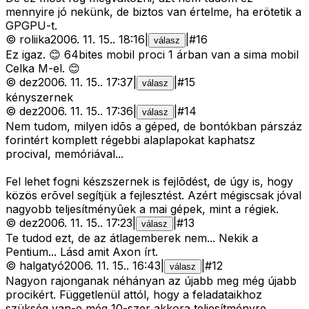
mennyire jó nekünk, de biztos van értelme, ha erötetik a
GPGPU-t.
©
roliika
2006. 11. 15.
.
18:16
|
|
#
16
válasz
Ez igaz. 😊 64bites mobil proci 1 árban van a sima mobil
Celka M-el. 😊
©
dez
2006. 11. 15.
.
17:37
|
|
#
15
válasz
kényszernek
©
dez
2006. 11. 15.
.
17:36
|
|
#
14
válasz
Nem tudom, milyen idõs a géped, de bontókban párszáz
forintért komplett régebbi alaplapokat kaphatsz
procival, memóriával...
Fel lehet fogni készszernek is fejlõdést, de úgy is, hogy
közös erõvel segítjük a fejlesztést. Azért mégiscsak jóval
nagyobb teljesítményûek a mai gépek, mint a régiek.
©
dez
2006. 11. 15.
.
17:23
|
|
#
13
válasz
Te tudod ezt, de az átlagemberek nem... Nekik a
Pentium... Lásd amit Axon írt.
©
halgatyó
2006. 11. 15.
.
16:43
|
|
#
12
válasz
Nagyon rajonganak néhányan az újabb meg még újabb
procikért. Függetlenül attól, hogy a feladataikhoz
szükség van-e még 10-szer akkora teljesítményre.