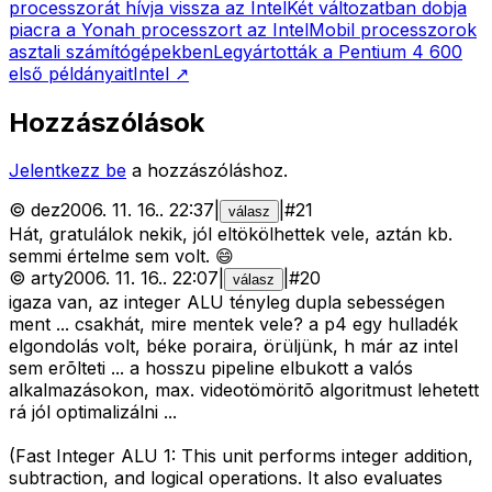
processzorát hívja vissza az Intel
Két változatban dobja
piacra a Yonah processzort az Intel
Mobil processzorok
asztali számítógépekben
Legyártották a Pentium 4 600
első példányait
Intel
↗
Hozzászólások
Jelentkezz be
a hozzászóláshoz.
©
dez
2006. 11. 16.
.
22:37
|
|
#
21
válasz
Hát, gratulálok nekik, jól eltökölhettek vele, aztán kb.
semmi értelme sem volt. 😄
©
arty
2006. 11. 16.
.
22:07
|
|
#
20
válasz
igaza van, az integer ALU tényleg dupla sebességen
ment ... csakhát, mire mentek vele? a p4 egy hulladék
elgondolás volt, béke poraira, örüljünk, h már az intel
sem erõlteti ... a hosszu pipeline elbukott a valós
alkalmazásokon, max. videotömöritõ algoritmust lehetett
rá jól optimalizálni ...
(Fast Integer ALU 1: This unit performs integer addition,
subtraction, and logical operations. It also evaluates