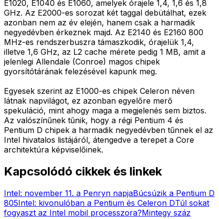
E1020, E1040 és E1060, amelyek órajele 1,4, 1,6 és 1,8
GHz. Az E2000-es sorozat két taggal debütálhat, ezek
azonban nem az év elején, hanem csak a harmadik
negyedévben érkeznek majd. Az E2140 és E2160 800
MHz-es rendszerbuszra támaszkodik, órajelük 1,4,
illetve 1,6 GHz, az L2 cache mérete pedig 1 MB, amit a
jelenlegi Allendale (Conroe) magos chipek
gyorsítótárának felezésével kapunk meg.
Egyesek szerint az E1000-es chipek Celeron néven
látnak napvilágot, ez azonban egyelőre merő
spekuláció, mint ahogy maga a megjelenés sem biztos.
Az valószínűnek tűnik, hogy a régi Pentium 4 és
Pentium D chipek a harmadik negyedévben tűnnek el az
Intel hivatalos listájáról, átengedve a terepet a Core
architektúra képviselőinek.
Kapcsolódó cikkek és linkek
Intel: november 11. a Penryn napja
Búcsúzik a Pentium D
805
Intel: kivonulóban a Pentium és Celeron D
Túl sokat
fogyaszt az Intel mobil processzora?
Mintegy száz