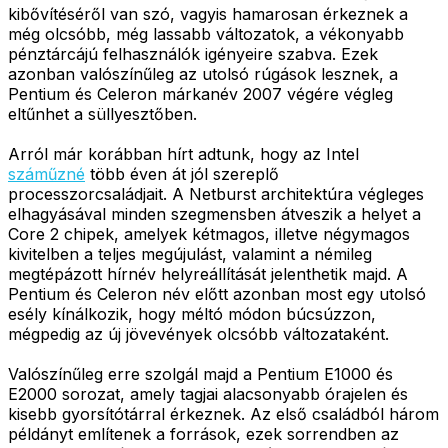
kibővítéséről van szó, vagyis hamarosan érkeznek a
még olcsóbb, még lassabb változatok, a vékonyabb
pénztárcájú felhasználók igényeire szabva. Ezek
azonban valószínűleg az utolsó rúgások lesznek, a
Pentium és Celeron márkanév 2007 végére végleg
eltűnhet a süllyesztőben.
Arról már korábban hírt adtunk, hogy az Intel
száműzné
több éven át jól szereplő
processzorcsaládjait. A Netburst architektúra végleges
elhagyásával minden szegmensben átveszik a helyet a
Core 2 chipek, amelyek kétmagos, illetve négymagos
kivitelben a teljes megújulást, valamint a némileg
megtépázott hírnév helyreállítását jelenthetik majd. A
Pentium és Celeron név előtt azonban most egy utolsó
esély kínálkozik, hogy méltó módon búcsúzzon,
mégpedig az új jövevények olcsóbb változataként.
Valószínűleg erre szolgál majd a Pentium E1000 és
E2000 sorozat, amely tagjai alacsonyabb órajelen és
kisebb gyorsítótárral érkeznek. Az első családból három
példányt említenek a források, ezek sorrendben az