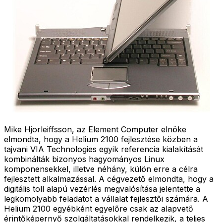
Mike Hjorleiffsson, az Element Computer elnöke
elmondta, hogy a Helium 2100 fejlesztése közben a
tajvani VIA Technologies egyik referencia kialakítását
kombinálták bizonyos hagyományos Linux
komponensekkel, illetve néhány, külön erre a célra
fejlesztett alkalmazással. A cégvezető elmondta, hogy a
digitális toll alapú vezérlés megvalósítása jelentette a
legkomolyabb feladatot a vállalat fejlesztői számára. A
Helium 2100 egyébként egyelőre csak az alapvető
érintőképernyő szolgáltatásokkal rendelkezik, a teljes