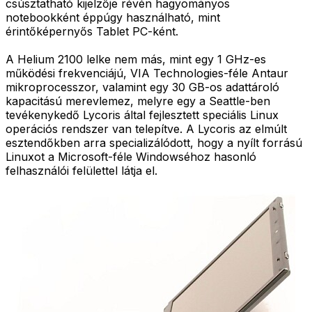
csúsztatható kijelzője révén hagyományos
notebookként éppúgy használható, mint
érintőképernyős Tablet PC-ként.
A Helium 2100 lelke nem más, mint egy 1 GHz-es
működési frekvenciájú, VIA Technologies-féle Antaur
mikroprocesszor, valamint egy 30 GB-os adattároló
kapacitású merevlemez, melyre egy a Seattle-ben
tevékenykedő Lycoris által fejlesztett speciális Linux
operációs rendszer van telepítve. A Lycoris az elmúlt
esztendőkben arra specializálódott, hogy a nyílt forrású
Linuxot a Microsoft-féle Windowséhoz hasonló
felhasználói felülettel látja el.