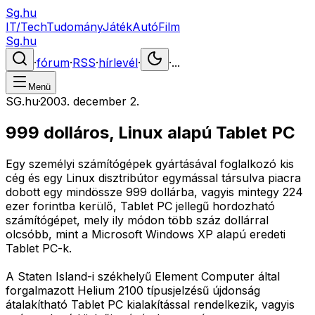
Sg.hu
IT/Tech
Tudomány
Játék
Autó
Film
Sg.hu
·
fórum
·
RSS
·
hírlevél
·
·
...
Menü
SG.hu
·
2003. december 2.
999 dolláros, Linux alapú Tablet PC
Egy személyi számítógépek gyártásával foglalkozó kis
cég és egy Linux disztribútor egymással társulva piacra
dobott egy mindössze 999 dollárba, vagyis mintegy 224
ezer forintba kerülő, Tablet PC jellegű hordozható
számítógépet, mely ily módon több száz dollárral
olcsóbb, mint a Microsoft Windows XP alapú eredeti
Tablet PC-k.
A Staten Island-i székhelyű Element Computer által
forgalmazott Helium 2100 típusjelzésű újdonság
átalakítható Tablet PC kialakítással rendelkezik, vagyis