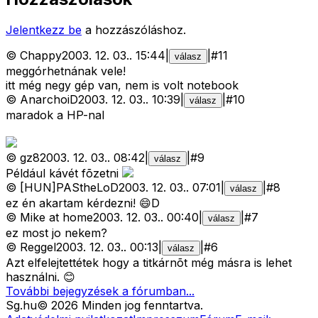
Jelentkezz be
a hozzászóláshoz.
©
Chappy
2003. 12. 03.
.
15:44
|
|
#
11
válasz
meggórhetnának vele!
itt még negy gép van, nem is volt notebook
©
AnarchoiD
2003. 12. 03.
.
10:39
|
|
#
10
válasz
maradok a HP-nal
©
gz8
2003. 12. 03.
.
08:42
|
|
#
9
válasz
Például kávét fõzetni
©
[HUN]PAStheLoD
2003. 12. 03.
.
07:01
|
|
#
8
válasz
ez én akartam kérdezni! 😄D
©
Mike at home
2003. 12. 03.
.
00:40
|
|
#
7
válasz
ez most jo nekem?
©
Reggel
2003. 12. 03.
.
00:13
|
|
#
6
válasz
Azt elfelejtettétek hogy a titkárnõt még másra is lehet
használni. 😊
További bejegyzések a fórumban...
Sg
.hu
©
2026
Minden jog fenntartva.