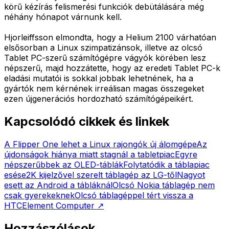
körű kézírás felismerési funkciók debütálására még
néhány hónapot várnunk kell.
Hjorleiffsson elmondta, hogy a Helium 2100 várhatóan
elsősorban a Linux szimpatizánsok, illetve az olcsó
Tablet PC-szerű számítógépre vágyók körében lesz
népszerű, majd hozzátette, hogy az eredeti Tablet PC-k
eladási mutatói is sokkal jobbak lehetnének, ha a
gyártók nem kérnének irreálisan magas összegeket
ezen újgenerációs hordozható számítógépeikért.
Kapcsolódó cikkek és linkek
A Flipper One lehet a Linux rajongók új álomgépe
Az
újdonságok hiánya miatt stagnál a tabletpiac
Egyre
népszerűbbek az OLED-táblák
Folytatódik a táblapiac
esése
2K kijelzővel szerelt táblagép az LG-től
Nagyot
esett az Android a tábláknál
Olcsó Nokia táblagép nem
csak gyerekeknek
Olcsó táblagéppel tért vissza a
HTC
Element Computer
↗
Hozzászólások