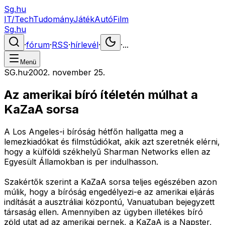
Sg.hu
IT/Tech
Tudomány
Játék
Autó
Film
Sg.hu
·
fórum
·
RSS
·
hírlevél
·
·
...
Menü
SG.hu
·
2002. november 25.
Az amerikai bíró ítéletén múlhat a
KaZaA sorsa
A Los Angeles-i bíróság hétfőn hallgatta meg a
lemezkiadókat és filmstúdiókat, akik azt szeretnék elérni,
hogy a külföldi székhelyű Sharman Networks ellen az
Egyesült Államokban is per indulhasson.
Szakértők szerint a KaZaA sorsa teljes egészében azon
múlik, hogy a bíróság engedélyezi-e az amerikai eljárás
indítását a ausztráliai központú, Vanuatuban bejegyzett
társaság ellen. Amennyiben az ügyben illetékes bíró
zöld utat ad az amerikai pernek, a KaZaA is a Napster,