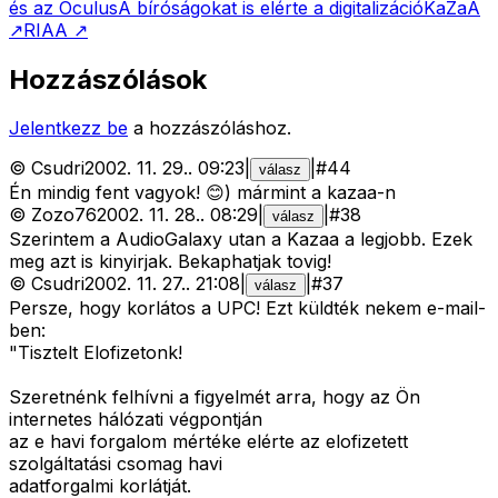
és az Oculus
A bíróságokat is elérte a digitalizáció
KaZaA
↗
RIAA
↗
Hozzászólások
Jelentkezz be
a hozzászóláshoz.
©
Csudri
2002. 11. 29.
.
09:23
|
|
#
44
válasz
Én mindig fent vagyok! 😊) mármint a kazaa-n
©
Zozo76
2002. 11. 28.
.
08:29
|
|
#
38
válasz
Szerintem a AudioGalaxy utan a Kazaa a legjobb. Ezek
meg azt is kinyirjak. Bekaphatjak tovig!
©
Csudri
2002. 11. 27.
.
21:08
|
|
#
37
válasz
Persze, hogy korlátos a UPC! Ezt küldték nekem e-mail-
ben:
"Tisztelt Elofizetonk!
Szeretnénk felhívni a figyelmét arra, hogy az Ön
internetes hálózati végpontján
az e havi forgalom mértéke elérte az elofizetett
szolgáltatási csomag havi
adatforgalmi korlátját.