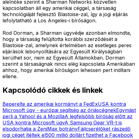
alelnöke szerint a Sharman Networks közvetlen
kapcsolatban áll egy amerikai céggel, a társaság
technológiáját fejlesztő Blastoise-zal, így a jogi eljárás
lefolytatható a Los Angeles-i bíróságon.
Rod Dorman, a Sharman ügyvédje azonban elmondta,
hogy a társaság felújította korábbi szerződését a
Blastoise-zal, amelynek értelmében az esetleges peres
eljárások lebonyolítására az Egyesült Királyságban
kerülhet sor, nem az Egyesült Államokban. Dorman
szerint a társaságnak nincs elég kapcsolata Amerikában
ahhoz, hogy amerikai bíróságon lehessen pert indítani
ellene.
Kapcsolódó cikkek és linkek
Beperelte az amerikai kormányt a FedEx
USA kontra
Microsoft ügy - európai segítség az óriáscégnek
Egymást
perli a Yahoo! és a Mozilla
A legfelsőbb bíróság előtt az
USA kontra Microsoft ügy
A Samsung Gear VR-t is
elsodorhatja a ZeniMax botrány
Fájlcserélőket rászedő
jogi céget ítéltek el
500 millió dollárt fizethet a Facebook