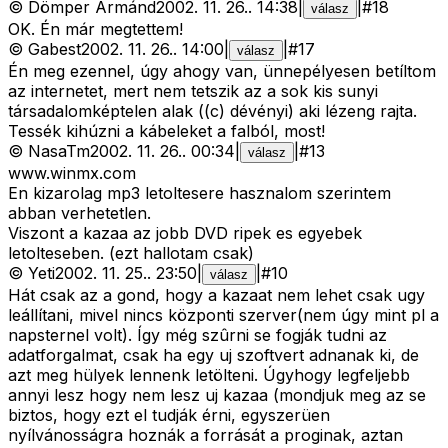
©
Dömper Ármánd
2002. 11. 26.
.
14:38
|
|
#
18
válasz
OK. Én már megtettem!
©
Gabest
2002. 11. 26.
.
14:00
|
|
#
17
válasz
Én meg ezennel, úgy ahogy van, ünnepélyesen betíltom
az internetet, mert nem tetszik az a sok kis sunyi
társadalomképtelen alak ((c) dévényi) aki lézeng rajta.
Tessék kihúzni a kábeleket a falból, most!
©
NasaTm
2002. 11. 26.
.
00:34
|
|
#
13
válasz
www.winmx.com
En kizarolag mp3 letoltesere hasznalom szerintem
abban verhetetlen.
Viszont a kazaa az jobb DVD ripek es egyebek
letolteseben. (ezt hallotam csak)
©
Yeti
2002. 11. 25.
.
23:50
|
|
#
10
válasz
Hát csak az a gond, hogy a kazaat nem lehet csak ugy
leállítani, mivel nincs központi szerver(nem úgy mint pl a
napsternel volt). Így még szûrni se fogják tudni az
adatforgalmat, csak ha egy uj szoftvert adnanak ki, de
azt meg hülyek lennenk letölteni. Úgyhogy legfeljebb
annyi lesz hogy nem lesz uj kazaa (mondjuk meg az se
biztos, hogy ezt el tudják érni, egyszerüen
nyílvánosságra hoznák a forrását a proginak, aztan