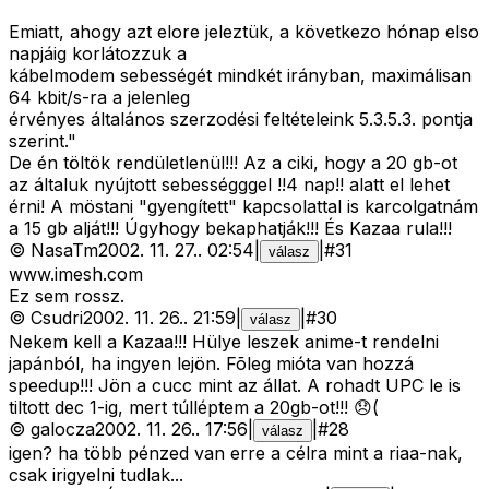
Emiatt, ahogy azt elore jeleztük, a következo hónap elso
napjáig korlátozzuk a
kábelmodem sebességét mindkét irányban, maximálisan
64 kbit/s-ra a jelenleg
érvényes általános szerzodési feltételeink 5.3.5.3. pontja
szerint."
De én töltök rendületlenül!!! Az a ciki, hogy a 20 gb-ot
az általuk nyújtott sebességggel !!4 nap!! alatt el lehet
érni! A möstani "gyengített" kapcsolattal is karcolgatnám
a 15 gb alját!!! Úgyhogy bekaphatják!!! És Kazaa rula!!!
©
NasaTm
2002. 11. 27.
.
02:54
|
|
#
31
válasz
www.imesh.com
Ez sem rossz.
©
Csudri
2002. 11. 26.
.
21:59
|
|
#
30
válasz
Nekem kell a Kazaa!!! Hülye leszek anime-t rendelni
japánból, ha ingyen lejön. Fõleg mióta van hozzá
speedup!!! Jön a cucc mint az állat. A rohadt UPC le is
tiltott dec 1-ig, mert túlléptem a 20gb-ot!!! 😞(
©
galocza
2002. 11. 26.
.
17:56
|
|
#
28
válasz
igen? ha több pénzed van erre a célra mint a riaa-nak,
csak irigyelni tudlak...