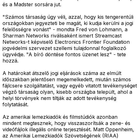
és a Madster sorsára jut.
"Számos társaság úgy véli, azzal, hogy kis tengerentúli
országokban jegyezteti be magát, ki kudja kerülni a jogi
felelősségre vonást" - mondta Fred von Lohmann, a
Sharman Networks riválisaként ismert Streamcast
Networks-t képviselő Electronics Frontier Foundation
jogvédelmi szervezet szellemi tulajdonnal foglalkozó
ügyvédje. "A bíró döntése fontos üzenet lesz" - tete
hozzá.
A határokat átszelő jogi eljárások száma az elmúlt
időszakban jelentősen megemelkedett, miután számos
fájlcsere szolgáltatást, vagy egyéb vitatott tevékenységet
végző társaság olyan, kisebb országba települt, ahol a
helyi törvények nem tiltják az adott tevékenység
folytatását.
Az amerikai lemezkiadók és filmstúdiók azonban
mindent megtesznek, hogy visszaszorítsák a zene- és
videófájlok illegális online terjesztését. Matt Oppenheim,
az Amerikai Lemezkiadók Szövetségének (RIAA)