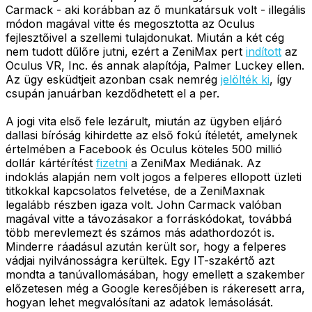
Carmack - aki korábban az ő munkatársuk volt - illegális
módon magával vitte és megosztotta az Oculus
fejlesztőivel a szellemi tulajdonukat. Miután a két cég
nem tudott dűlőre jutni, ezért a ZeniMax pert
indított
az
Oculus VR, Inc. és annak alapítója, Palmer Luckey ellen.
Az ügy esküdtjeit azonban csak nemrég
jelölték ki
, így
csupán januárban kezdődhetett el a per.
A jogi vita első fele lezárult, miután az ügyben eljáró
dallasi bíróság kihirdette az első fokú ítéletét, amelynek
értelmében a Facebook és Oculus köteles 500 millió
dollár kártérítést
fizetni
a ZeniMax Mediának. Az
indoklás alapján nem volt jogos a felperes ellopott üzleti
titkokkal kapcsolatos felvetése, de a ZeniMaxnak
legalább részben igaza volt. John Carmack valóban
magával vitte a távozásakor a forráskódokat, továbbá
több merevlemezt és számos más adathordozót is.
Minderre ráadásul azután került sor, hogy a felperes
vádjai nyilvánosságra kerültek. Egy IT-szakértő azt
mondta a tanúvallomásában, hogy emellett a szakember
előzetesen még a Google keresőjében is rákeresett arra,
hogyan lehet megvalósítani az adatok lemásolását.