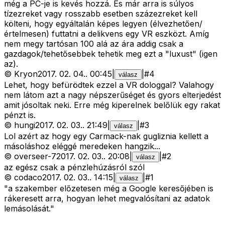
még a PC-je is kevés hozzá. És már arra is súlyos
tízezreket vagy rosszabb esetben százezreket kell
költeni, hogy egyáltalán képes legyen (élvezhetően/
értelmesen) futtatni a delikvens egy VR eszközt. Amíg
nem megy tartósan 100 alá az ára addig csak a
gazdagok/tehetősebbek tehetik meg ezt a "luxust" (igen
az).
©
Kryon
2017. 02. 04.
.
00:45
|
|
#
4
válasz
Lehet, hogy befürödtek ezzel a VR dologgal? Valahogy
nem látom azt a nagy népszerűséget és gyors elterjedést
amit jósoltak neki. Erre még kiperelnek belőlük egy rakat
pénzt is.
©
hungi
2017. 02. 03.
.
21:49
|
|
#
3
válasz
Lol azért az hogy egy Carmack-nak gugliznia kellett a
másoláshoz eléggé meredeken hangzik...
©
overseer-7
2017. 02. 03.
.
20:08
|
|
#
2
válasz
az egész csak a pénzlehúzásról szól
©
codaco
2017. 02. 03.
.
14:15
|
|
#
1
válasz
"a szakember előzetesen még a Google keresőjében is
rákeresett arra, hogyan lehet megvalósítani az adatok
lemásolását."