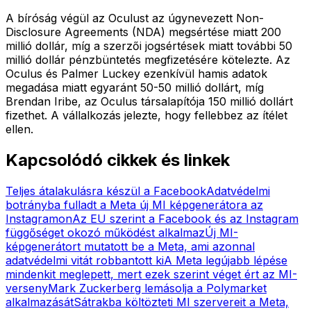
A bíróság végül az Oculust az úgynevezett Non-
Disclosure Agreements (NDA) megsértése miatt 200
millió dollár, míg a szerzői jogsértések miatt további 50
millió dollár pénzbüntetés megfizetésére kötelezte. Az
Oculus és Palmer Luckey ezenkívül hamis adatok
megadása miatt egyaránt 50-50 millió dollárt, míg
Brendan Iribe, az Oculus társalapítója 150 millió dollárt
fizethet. A vállalkozás jelezte, hogy fellebbez az ítélet
ellen.
Kapcsolódó cikkek és linkek
Teljes átalakulásra készül a Facebook
Adatvédelmi
botrányba fulladt a Meta új MI képgenerátora az
Instagramon
Az EU szerint a Facebook és az Instagram
függőséget okozó működést alkalmaz
Új MI-
képgenerátort mutatott be a Meta, ami azonnal
adatvédelmi vitát robbantott ki
A Meta legújabb lépése
mindenkit meglepett, mert ezek szerint véget ért az MI-
verseny
Mark Zuckerberg lemásolja a Polymarket
alkalmazását
Sátrakba költözteti MI szervereit a Meta,