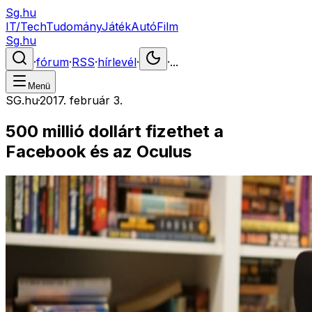
Sg.hu
IT/Tech
Tudomány
Játék
Autó
Film
Sg.hu
·
fórum
·
RSS
·
hírlevél
·
·
...
Menü
SG.hu
·
2017. február 3.
500 millió dollárt fizethet a
Facebook és az Oculus