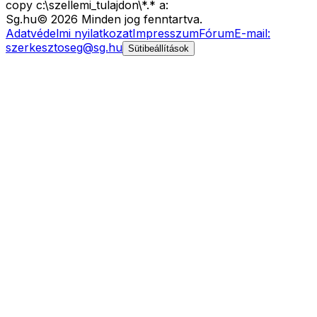
copy c:\szellemi_tulajdon\*.* a:
Sg
.hu
©
2026
Minden jog fenntartva.
Adatvédelmi nyilatkozat
Impresszum
Fórum
E-mail:
szerkesztoseg@sg.hu
Sütibeállítások