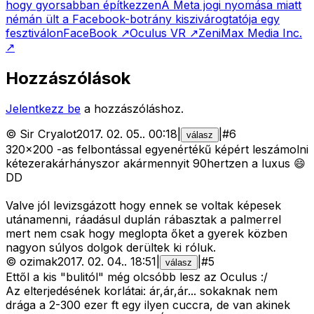
hogy gyorsabban építkezzen
A Meta jogi nyomása miatt
némán ült a Facebook-botrány kiszivárogtatója egy
fesztiválon
FaceBook
↗
Oculus VR
↗
ZeniMax Media Inc.
↗
Hozzászólások
Jelentkezz be
a hozzászóláshoz.
©
Sir Cryalot
2017. 02. 05.
.
00:18
|
|
#
6
válasz
320x200 -as felbontással egyenértékű képért leszámolni
kétezerakárhányszor akármennyit 90hertzen a luxus 😄
DD
Valve jól levizsgázott hogy ennek se voltak képesek
utánamenni, ráadásul duplán rábasztak a palmerrel
mert nem csak hogy meglopta őket a gyerek közben
nagyon súlyos dolgok derültek ki róluk.
©
ozimak
2017. 02. 04.
.
18:51
|
|
#
5
válasz
Ettől a kis "bulitól" még olcsóbb lesz az Oculus :/
Az elterjedésének korlátai: ár,ár,ár... sokaknak nem
drága a 2-300 ezer ft egy ilyen cuccra, de van akinek