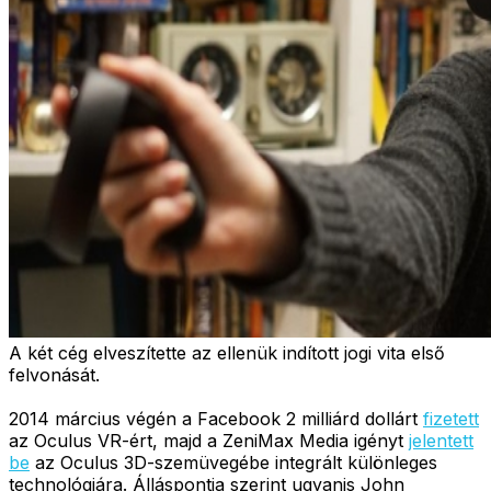
A két cég elveszítette az ellenük indított jogi vita első
felvonását.
2014 március végén a Facebook 2 milliárd dollárt
fizetett
az Oculus VR-ért, majd a ZeniMax Media igényt
jelentett
be
az Oculus 3D-szemüvegébe integrált különleges
technológiára. Álláspontja szerint ugyanis John