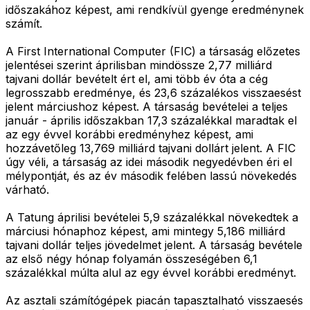
időszakához képest, ami rendkívül gyenge eredménynek
számít.
A First International Computer (FIC) a társaság előzetes
jelentései szerint áprilisban mindössze 2,77 milliárd
tajvani dollár bevételt ért el, ami több év óta a cég
legrosszabb eredménye, és 23,6 százalékos visszaesést
jelent márciushoz képest. A társaság bevételei a teljes
január - április időszakban 17,3 százalékkal maradtak el
az egy évvel korábbi eredményhez képest, ami
hozzávetőleg 13,769 milliárd tajvani dollárt jelent. A FIC
úgy véli, a társaság az idei második negyedévben éri el
mélypontját, és az év második felében lassú növekedés
várható.
A Tatung áprilisi bevételei 5,9 százalékkal növekedtek a
márciusi hónaphoz képest, ami mintegy 5,186 milliárd
tajvani dollár teljes jövedelmet jelent. A társaság bevétele
az első négy hónap folyamán összeségében 6,1
százalékkal múlta alul az egy évvel korábbi eredményt.
Az asztali számítógépek piacán tapasztalható visszaesés