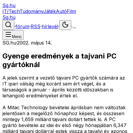
Sg.hu
IT/Tech
Tudomány
Játék
Autó
Film
Sg.hu
·
fórum
·
RSS
·
hírlevél
·
·
...
Menü
SG.hu
·
2002. május 14.
Gyenge eredmények a tajvani PC
gyártóknál
A jelek szerint a vezető tajvani PC gyártók számára az
IT ipari válság még koránt sem ért véget, és a
társaságok a január - április közötti időszakban is
lehangoló eredményeket értek el.
A Mitac Technology bevételei áprilisban nem változtak
jelentősen a megelőző hónaphoz képest, és összesen
mintegy 1,659 milliárd tajvani dollárt tettek ki. A PC
gyártó bevételei az idei év első négy hónapjában 6,347
milliárd tajvani dollárral estek vissza a tavalyi év azonos