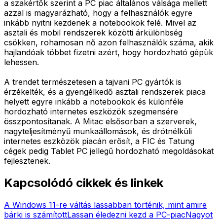
a szakértők szerint a PC piac általános válsága mellett
azzal is magyarázható, hogy a felhasználók egyre
inkább nyitni kezdenek a notebookok felé. Mivel az
asztali és mobil rendszerek közötti árkülönbség
csökken, rohamosan nő azon felhasználók száma, akik
hajlandóak többet fizetni azért, hogy hordozható gépük
lehessen.
A trendet természetesen a tajvani PC gyártók is
érzékelték, és a gyengélkedő asztali rendszerek piaca
helyett egyre inkább a notebookok és különféle
hordozható internetes eszközök szegmensére
összpontosítanak. A Mitac elsősorban a szerverek,
nagyteljesítményű munkaállomások, és drótnélküli
internetes eszközök piacán erősít, a FIC és Tatung
cégek pedig Tablet PC jellegű hordozható megoldásokat
fejlesztenek.
Kapcsolódó cikkek és linkek
A Windows 11-re váltás lassabban történik, mint amire
bárki is számított
Lassan éledezni kezd a PC-piac
Nagyot