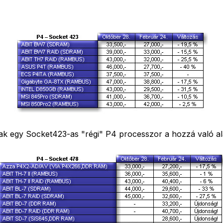
k egy Socket423-as "régi" P4 processzor a hozzá való alap