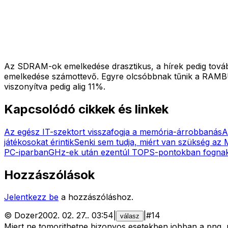
Az SDRAM-ok emelkedése drasztikus, a hírek pedig továb
emelkedése számottevő. Egyre olcsóbbnak tűnik a RAMB
viszonyítva pedig alig 11%.
Kapcsolódó cikkek és linkek
Az egész IT-szektort visszafogja a memória-árrobbanás
A
játékosokat érintik
Senki sem tudja, miért van szükség az
PC-iparban
GHz-ek után ezentúl TOPS-pontokban fognak 
Hozzászólások
Jelentkezz be
a hozzászóláshoz.
©
Dozer
2002. 02. 27.
.
03:54
|
|
#
14
válasz
Miert ne tomorithetne bizonyos esetekben jobban a png, 