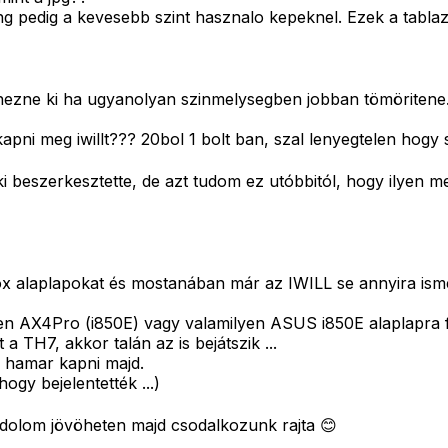
 pedig a kevesebb szint hasznalo kepeknel. Ezek a tablazat
 nezne ki ha ugyanolyan szinmelysegben jobban tömöritene.
pni meg iwillt??? 20bol 1 bolt ban, szal lenyegtelen hogy 
ki beszerkesztette, de azt tudom ez utóbbitól, hogy ilye
x alaplapokat és mostanában már az IWILL se annyira isme
n AX4Pro (i850E) vagy valamilyen ASUS i850E alaplapra f
a TH7, akkor talán az is bejátszik ...
m hamar kapni majd.
ogy bejelentették ...)
ondolom jövöheten majd csodalkozunk rajta 😊