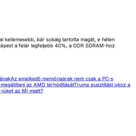
kellemesebb, bár sokáig tartotta magát, e héten
épest a felár legfeljebb 40%, a DDR SDRAM-hoz
yának
Az emelkedő memóriaárak nem csak a PC-s
 megállítani az AMD térhódítását
Trump pusztítást okoz a
-jüket az MI miatt?