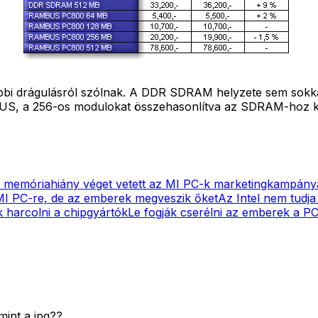
bi drágulásról szólnak. A DDR SDRAM helyzete sem sokkal 
US, a 256-os modulokat összehasonlítva az SDRAM-hoz k
 memóriahiány véget vetett az MI PC-k marketingkampán
 MI PC-re, de az emberek megveszik őket
Az Intel nem tudja
harcolni a chipgyártók
Le fogják cserélni az emberek a PC
mint a jpg??