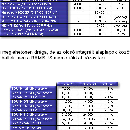
ég meglehetősen drága, de az olcsó integrált alaplapok közö
bálták meg a RAMBUS memóriákkal házasítani...