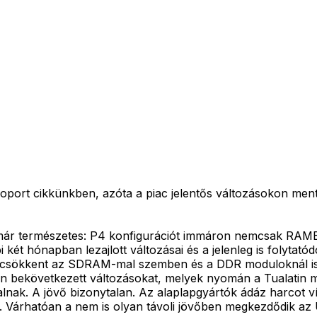
oport cikkünkben, azóta a piac jelentős változásokon ment 
 ma már természetes: P4 konfigurációt immáron nemcsak
 két hónapban lezajlott változásai és a jelenleg is folyta
a csökkent az SDRAM-mal szemben és a DDR moduloknál is
ban bekövetkezett változásokat, melyek nyomán a Tualatin
lnak. A jövő bizonytalan. Az alaplapgyártók ádáz harcot ví
ül. Várhatóan a nem is olyan távoli jövőben megkezdődik az