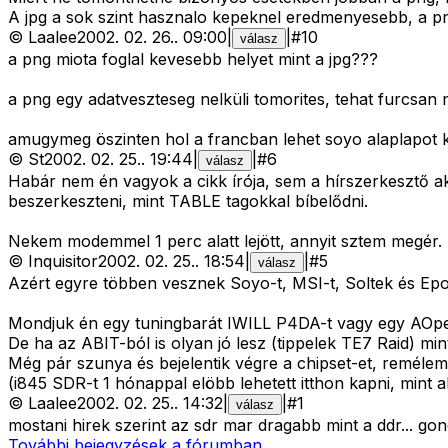
A jpg a sok szint hasznalo kepeknel eredmenyesebb, a png
©
Laalee
2002. 02. 26.
.
09:00
|
|
#
10
válasz
a png miota foglal kevesebb helyet mint a jpg???
a png egy adatveszteseg nelküli tomorites, tehat furcsan
amugymeg öszinten hol a francban lehet soyo alaplapot ka
©
St
2002. 02. 25.
.
19:44
|
|
#
6
válasz
Habár nem én vagyok a cikk írója, sem a hírszerkesztő a
beszerkeszteni, mint TABLE tagokkal bíbelődni.
Nekem modemmel 1 perc alatt lejött, annyit sztem megér.
©
Inquisitor
2002. 02. 25.
.
18:54
|
|
#
5
válasz
Azért egyre többen vesznek Soyo-t, MSI-t, Soltek és Epo
Mondjuk én egy tuningbarát IWILL P4DA-t vagy egy AOpe
De ha az ABIT-ból is olyan jó lesz (tippelek TE7 Raid) mint 
Még pár szunya és bejelentik végre a chipset-et, reméle
(i845 SDR-t 1 hónappal elöbb lehetett itthon kapni, mint ah
©
Laalee
2002. 02. 25.
.
14:32
|
|
#
1
válasz
mostani hirek szerint az sdr mar dragabb mint a ddr... g
További bejegyzések a fórumban...