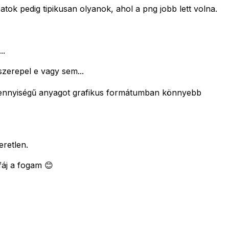
ok pedig tipikusan olyanok, ahol a png jobb lett volna.
..
szerepel e vagy sem...
n mennyiségű anyagot grafikus formátumban könnyebb
retlen.
áj a fogam 😊