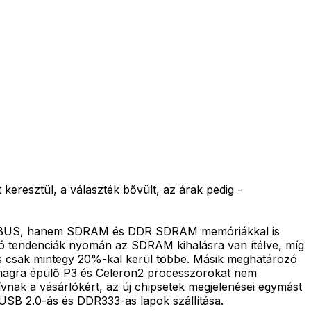
keresztül, a választék bővült, az árak pedig -
 RAMBUS, hanem SDRAM és DDR SDRAM memóriákkal is
tódó tendenciák nyomán az SDRAM kihalásra van ítélve, míg
 csak mintegy 20%-kal kerül többe. Másik meghatározó
 magra épülő P3 és Celeron2 processzorokat nem
vnak a vásárlókért, az új chipsetek megjelenései egymást
 USB 2.0-ás és DDR333-as lapok szállítása.