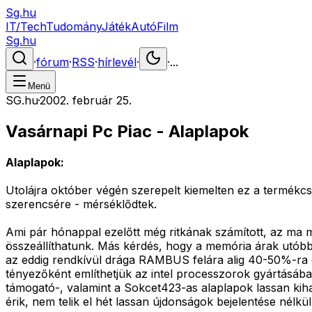
Sg.hu
IT/Tech
Tudomány
Játék
Autó
Film
Sg.hu
·
fórum
·
RSS
·
hírlevél
·
·
...
Menü
SG.hu
·
2002. február 25.
Vasárnapi Pc Piac - Alaplapok
Alaplapok:
Utolájra október végén szerepelt kiemelten ez a termékcs
szerencsére - mérséklődtek.
Ami pár hónappal ezelőtt még ritkának számított, az
összeállíthatunk. Más kérdés, hogy a memória árak utóbbi
az eddig rendkívül drága RAMBUS felára alig 40-50%-r
tényezőként említhetjük az intel processzorok gyártásá
támogató-, valamint a Sokcet423-as alaplapok lassan kiha
érik, nem telik el hét lassan újdonságok bejelentése nélk