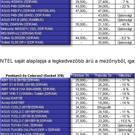
EL saját alaplapja a legkedvezőbb árú a mezőnyből, igaz m