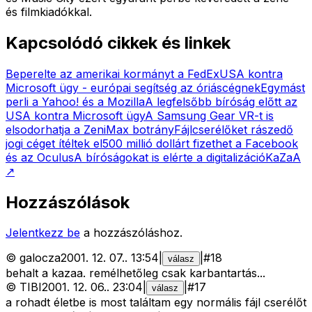
és filmkiadókkal.
Kapcsolódó cikkek és linkek
Beperelte az amerikai kormányt a FedEx
USA kontra
Microsoft ügy - európai segítség az óriáscégnek
Egymást
perli a Yahoo! és a Mozilla
A legfelsőbb bíróság előtt az
USA kontra Microsoft ügy
A Samsung Gear VR-t is
elsodorhatja a ZeniMax botrány
Fájlcserélőket rászedő
jogi céget ítéltek el
500 millió dollárt fizethet a Facebook
és az Oculus
A bíróságokat is elérte a digitalizáció
KaZaA
↗
Hozzászólások
Jelentkezz be
a hozzászóláshoz.
©
galocza
2001. 12. 07.
.
13:54
|
|
#
18
válasz
behalt a kazaa. remélhetőleg csak karbantartás...
©
TIBI
2001. 12. 06.
.
23:04
|
|
#
17
válasz
a rohadt életbe is most találtam egy normális fájl cserélőt