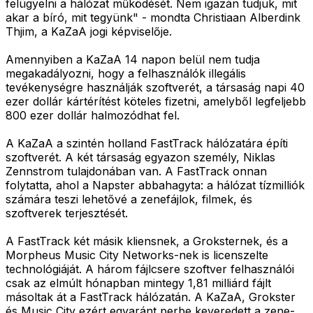
felügyelni a hálózat működését. Nem igazán tudjuk, mit
akar a bíró, mit tegyünk" - mondta Christiaan Alberdink
Thjim, a KaZaA jogi képviselője.
Amennyiben a KaZaA 14 napon belül nem tudja
megakadályozni, hogy a felhasználók illegális
tevékenységre használják szoftverét, a társaság napi 40
ezer dollár kártérítést köteles fizetni, amelyből legfeljebb
800 ezer dollár halmozódhat fel.
A KaZaA a szintén holland FastTrack hálózatára építi
szoftverét. A két társaság egyazon személy, Niklas
Zennstrom tulajdonában van. A FastTrack onnan
folytatta, ahol a Napster abbahagyta: a hálózat tízmilliók
számára teszi lehetővé a zenefájlok, filmek, és
szoftverek terjesztését.
A FastTrack két másik kliensnek, a Groksternek, és a
Morpheus Music City Networks-nek is licenszelte
technológiáját. A három fájlcsere szoftver felhasználói
csak az elmúlt hónapban mintegy 1,81 milliárd fájlt
másoltak át a FastTrack hálózatán. A KaZaA, Grokster
és Music City ezért egyaránt perbe keveredett a zene-