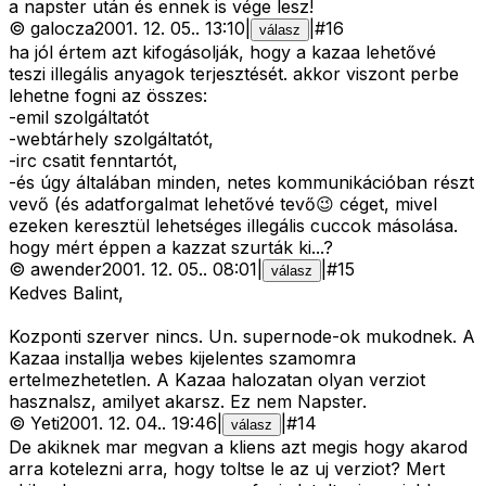
a napster után és ennek is vége lesz!
©
galocza
2001. 12. 05.
.
13:10
|
|
#
16
válasz
ha jól értem azt kifogásolják, hogy a kazaa lehetővé
teszi illegális anyagok terjesztését. akkor viszont perbe
lehetne fogni az összes:
-emil szolgáltatót
-webtárhely szolgáltatót,
-irc csatit fenntartót,
-és úgy általában minden, netes kommunikációban részt
vevő (és adatforgalmat lehetővé tevő😉 céget, mivel
ezeken keresztül lehetséges illegális cuccok másolása.
hogy mért éppen a kazzat szurták ki...?
©
awender
2001. 12. 05.
.
08:01
|
|
#
15
válasz
Kedves Balint,
Kozponti szerver nincs. Un. supernode-ok mukodnek. A
Kazaa installja webes kijelentes szamomra
ertelmezhetetlen. A Kazaa halozatan olyan verziot
hasznalsz, amilyet akarsz. Ez nem Napster.
©
Yeti
2001. 12. 04.
.
19:46
|
|
#
14
válasz
De akiknek mar megvan a kliens azt megis hogy akarod
arra kotelezni arra, hogy toltse le az uj verziot? Mert