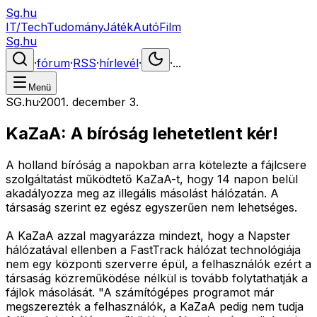
Sg.hu
IT/Tech
Tudomány
Játék
Autó
Film
Sg.hu
·
fórum
·
RSS
·
hírlevél
·
·
...
Menü
SG.hu
·
2001. december 3.
KaZaA: A bíróság lehetetlent kér!
A holland bíróság a napokban arra kötelezte a fájlcsere
szolgáltatást működtető KaZaA-t, hogy 14 napon belül
akadályozza meg az illegális másolást hálózatán. A
társaság szerint ez egész egyszerűen nem lehetséges.
A KaZaA azzal magyarázza mindezt, hogy a Napster
hálózatával ellenben a FastTrack hálózat technológiája
nem egy központi szerverre épül, a felhasználók ezért a
társaság közreműködése nélkül is tovább folytathatják a
fájlok másolását. "A számítógépes programot már
megszerezték a felhasználók, a KaZaA pedig nem tudja