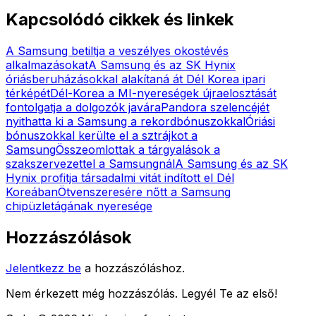
Kapcsolódó cikkek és linkek
A Samsung betiltja a veszélyes okostévés
alkalmazásokat
A Samsung és az SK Hynix
óriásberuházásokkal alakítaná át Dél Korea ipari
térképét
Dél-Korea a MI-nyereségek újraelosztását
fontolgatja a dolgozók javára
Pandora szelencéjét
nyithatta ki a Samsung a rekordbónuszokkal
Óriási
bónuszokkal kerülte el a sztrájkot a
Samsung
Összeomlottak a tárgyalások a
szakszervezettel a Samsungnál
A Samsung és az SK
Hynix profitja társadalmi vitát indított el Dél
Koreában
Ötvenszeresére nőtt a Samsung
chipüzletágának nyeresége
Hozzászólások
Jelentkezz be
a hozzászóláshoz.
Nem érkezett még hozzászólás. Legyél Te az első!