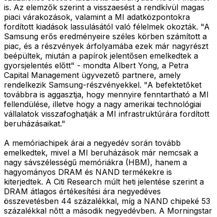
is. Az elemzők szerint a visszaesést a rendkívül magas
piaci várakozások, valamint a MI adatközpontokra
fordított kiadások lassulásától való félelmek okozták. "A
Samsung erős eredményeire széles körben számított a
piac, és a részvények árfolyamába ezek már nagyrészt
beépültek, miután a papírok jelentősen emelkedtek a
gyorsjelentés előtt" - mondta Albert Yong, a Petra
Capital Management ügyvezető partnere, amely
rendelkezik Samsung-részvényekkel. "A befektetőket
továbbra is aggasztja, hogy mennyire fenntartható a MI
fellendülése, illetve hogy a nagy amerikai technológiai
vállalatok visszafoghatják a MI infrastruktúrára fordított
beruházásaikat."
A memóriachipek árai a negyedév során tovább
emelkedtek, mivel a MI beruházások már nemcsak a
nagy sávszélességű memóriákra (HBM), hanem a
hagyományos DRAM és NAND termékekre is
kiterjedtek. A Citi Research múlt heti jelentése szerint a
DRAM átlagos értékesítési ára negyedéves
összevetésben 44 százalékkal, míg a NAND chipeké 53
százalékkal nőtt a második negyedévben. A Morningstar