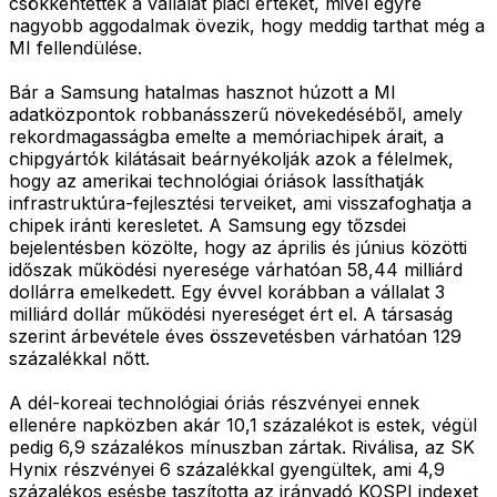
csökkentették a vállalat piaci értékét, mivel egyre
nagyobb aggodalmak övezik, hogy meddig tarthat még a
MI fellendülése.
Bár a Samsung hatalmas hasznot húzott a MI
adatközpontok robbanásszerű növekedéséből, amely
rekordmagasságba emelte a memóriachipek árait, a
chipgyártók kilátásait beárnyékolják azok a félelmek,
hogy az amerikai technológiai óriások lassíthatják
infrastruktúra-fejlesztési terveiket, ami visszafoghatja a
chipek iránti keresletet. A Samsung egy tőzsdei
bejelentésben közölte, hogy az április és június közötti
időszak működési nyeresége várhatóan 58,44 milliárd
dollárra emelkedett. Egy évvel korábban a vállalat 3
milliárd dollár működési nyereséget ért el. A társaság
szerint árbevétele éves összevetésben várhatóan 129
százalékkal nőtt.
A dél-koreai technológiai óriás részvényei ennek
ellenére napközben akár 10,1 százalékot is estek, végül
pedig 6,9 százalékos mínuszban zártak. Riválisa, az SK
Hynix részvényei 6 százalékkal gyengültek, ami 4,9
százalékos esésbe taszította az irányadó KOSPI indexet