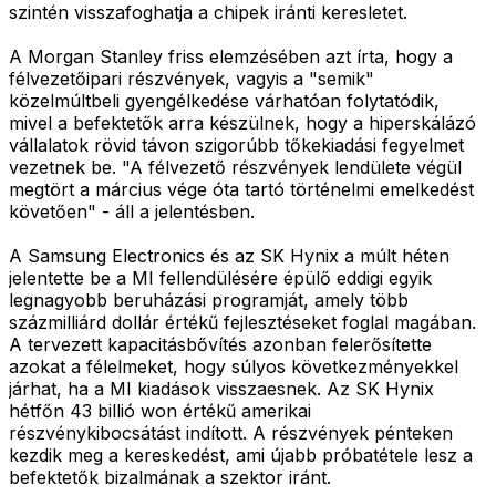
szintén visszafoghatja a chipek iránti keresletet.
A Morgan Stanley friss elemzésében azt írta, hogy a
félvezetőipari részvények, vagyis a "semik"
közelmúltbeli gyengélkedése várhatóan folytatódik,
mivel a befektetők arra készülnek, hogy a hiperskálázó
vállalatok rövid távon szigorúbb tőkekiadási fegyelmet
vezetnek be. "A félvezető részvények lendülete végül
megtört a március vége óta tartó történelmi emelkedést
követően" - áll a jelentésben.
A Samsung Electronics és az SK Hynix a múlt héten
jelentette be a MI fellendülésére épülő eddigi egyik
legnagyobb beruházási programját, amely több
százmilliárd dollár értékű fejlesztéseket foglal magában.
A tervezett kapacitásbővítés azonban felerősítette
azokat a félelmeket, hogy súlyos következményekkel
járhat, ha a MI kiadások visszaesnek. Az SK Hynix
hétfőn 43 billió won értékű amerikai
részvénykibocsátást indított. A részvények pénteken
kezdik meg a kereskedést, ami újabb próbatétele lesz a
befektetők bizalmának a szektor iránt.