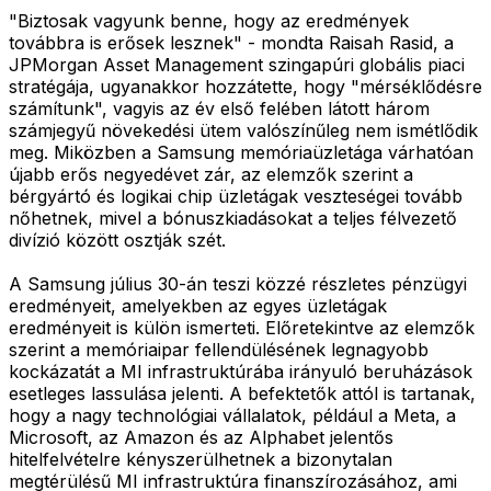
"Biztosak vagyunk benne, hogy az eredmények
továbbra is erősek lesznek" - mondta Raisah Rasid, a
JPMorgan Asset Management szingapúri globális piaci
stratégája, ugyanakkor hozzátette, hogy "mérséklődésre
számítunk", vagyis az év első felében látott három
számjegyű növekedési ütem valószínűleg nem ismétlődik
meg. Miközben a Samsung memóriaüzletága várhatóan
újabb erős negyedévet zár, az elemzők szerint a
bérgyártó és logikai chip üzletágak veszteségei tovább
nőhetnek, mivel a bónuszkiadásokat a teljes félvezető
divízió között osztják szét.
A Samsung július 30-án teszi közzé részletes pénzügyi
eredményeit, amelyekben az egyes üzletágak
eredményeit is külön ismerteti. Előretekintve az elemzők
szerint a memóriaipar fellendülésének legnagyobb
kockázatát a MI infrastruktúrába irányuló beruházások
esetleges lassulása jelenti. A befektetők attól is tartanak,
hogy a nagy technológiai vállalatok, például a Meta, a
Microsoft, az Amazon és az Alphabet jelentős
hitelfelvételre kényszerülhetnek a bizonytalan
megtérülésű MI infrastruktúra finanszírozásához, ami