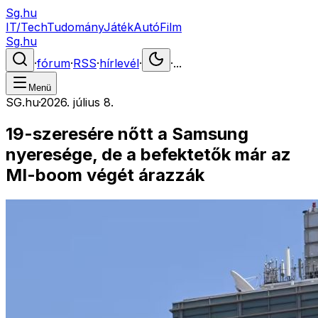
Sg.hu
IT/Tech
Tudomány
Játék
Autó
Film
Sg.hu
·
fórum
·
RSS
·
hírlevél
·
·
...
Menü
SG.hu
·
2026. július 8.
19-szeresére nőtt a Samsung
nyeresége, de a befektetők már az
MI-boom végét árazzák