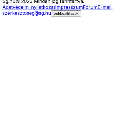
Sg
.hu
©
2026
Minden jog fenntartva.
Adatvédelmi nyilatkozat
Impresszum
Fórum
E-mail:
szerkesztoseg@sg.hu
Sütibeállítások