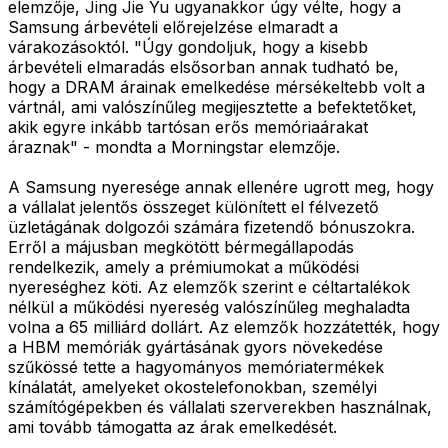
elemzője, Jing Jie Yu ugyanakkor úgy vélte, hogy a
Samsung árbevételi előrejelzése elmaradt a
várakozásoktól. "Úgy gondoljuk, hogy a kisebb
árbevételi elmaradás elsősorban annak tudható be,
hogy a DRAM árainak emelkedése mérsékeltebb volt a
vártnál, ami valószínűleg megijesztette a befektetőket,
akik egyre inkább tartósan erős memóriaárakat
áraznak" - mondta a Morningstar elemzője.
A Samsung nyeresége annak ellenére ugrott meg, hogy
a vállalat jelentős összeget különített el félvezető
üzletágának dolgozói számára fizetendő bónuszokra.
Erről a májusban megkötött bérmegállapodás
rendelkezik, amely a prémiumokat a működési
nyereséghez köti. Az elemzők szerint e céltartalékok
nélkül a működési nyereség valószínűleg meghaladta
volna a 65 milliárd dollárt. Az elemzők hozzátették, hogy
a HBM memóriák gyártásának gyors növekedése
szűkössé tette a hagyományos memóriatermékek
kínálatát, amelyeket okostelefonokban, személyi
számítógépekben és vállalati szerverekben használnak,
ami tovább támogatta az árak emelkedését.