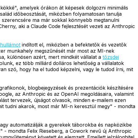
ökökké", amelyek órákon át képesek dolgozni minimális
család időbeosztását, miközben folyamatosan tanulja
de szerencsére ma már sokkal könnyebb megtanulni
herny, aki a Claude Code fejlesztését vezeti az Anthropic
i hullámot
indított el, miközben a befektetők és vezetők
ezer munkahely megszűnését már most az MI-nek
, különösen azért, mert mindkét vállalat a
tőzsdei
unk, ez több milliárd dolláros lehetőség a vállalatok
n szó, hogy ha el tudod képzelni, vagy le tudod írni, mit
rafikonok, blogbejegyzések és prezentációk készítésére
 Google, az Anthropic és az OpenAI megoldásaira, valamint
alást tervezek, újságot olvasok, minden e-mailem ezen
it tudni akarok, most már MI-n keresztül megy" - mondta
agy automatizálják a gyerekek táborokba és napközikbe
" - mondta Felix Rieseberg, a Cowork nevű új Anthropic
mgyűjteményt követett és elemzett. Emellett jelzáloghitel