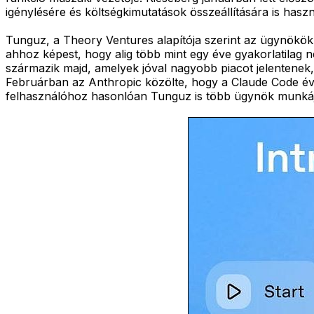
igénylésére és költségkimutatások összeállítására is haszn
Tunguz, a Theory Ventures alapítója szerint az ügynökök r
ahhoz képest, hogy alig több mint egy éve gyakorlatilag n
származik majd, amelyek jóval nagyobb piacot jelentenek,
Februárban az Anthropic közölte, hogy a Claude Code éves
felhasználóhoz hasonlóan Tunguz is több ügynök munkájá