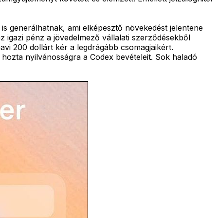
t is generálhatnak, ami elképesztő növekedést jelentene
az igazi pénz a jövedelmező vállalati szerződésekből
vi 200 dollárt kér a legdrágább csomagjaikért.
m hozta nyilvánosságra a Codex bevételeit. Sok haladó