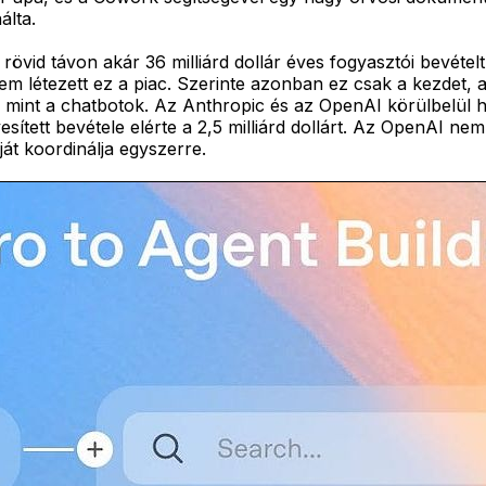
álta.
övid távon akár 36 milliárd dollár éves fogyasztói bevétel
em létezett ez a piac. Szerinte azonban ez csak a kezdet, 
 mint a chatbotok. Az Anthropic és az OpenAI körülbelül ha
ített bevétele elérte a 2,5 milliárd dollárt. Az OpenAI ne
t koordinálja egyszerre.