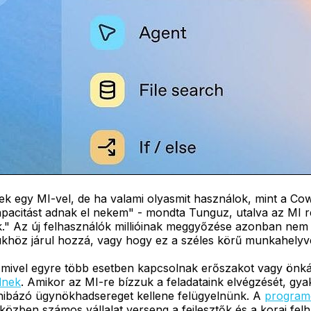
k egy MI-vel, de ha valami olyasmit használok, mint a Co
i kapacitást adnak el nekem" - mondta Tunguz, utalva az M
ek." Az új felhasználók millióinak meggyőzése azonban nem
sükhöz járul hozzá, vagy hogy ez a széles körű munkahely
 mivel egyre több esetben kapcsolnak erőszakot vagy önkáro
ölnek
. Amikor az MI-re bízzuk a feladataink elvégzését, gy
hibázó ügynökhadsereget kellene felügyelnünk. A
program
közben számos vállalat verseng a fejlesztők és a korai fe