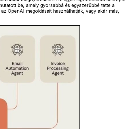
 mutatott be, amely gyorsabbá és egyszerűbbé tette a
p az OpenAI megoldásait használhatják, vagy akár más,