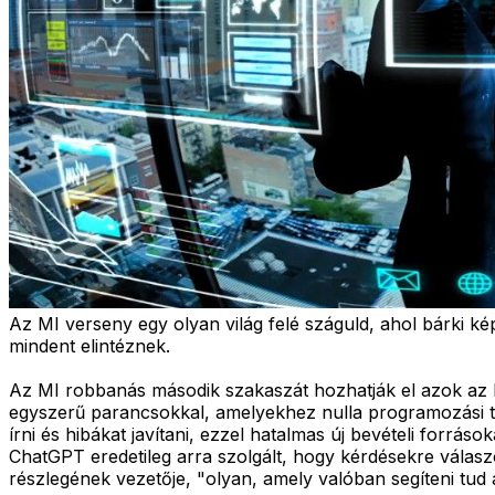
Az MI verseny egy olyan világ felé száguld, ahol bárki ké
mindent elintéznek.
Az MI robbanás második szakaszát hozhatják el azok az 
egyszerű parancsokkal, amelyekhez nulla programozási t
írni és hibákat javítani, ezzel hatalmas új bevételi forráso
ChatGPT eredetileg arra szolgált, hogy kérdésekre válasz
részlegének vezetője, "olyan, amely valóban segíteni tud 