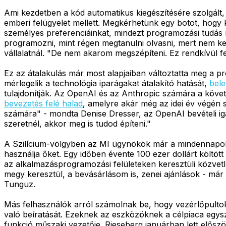
Ami kezdetben a kód automatikus kiegészítésére szolgált,
emberi felügyelet mellett. Megkérhetünk egy botot, hogy 
személyes preferenciáinkat, mindezt programozási tudás
programozni, mint régen megtanulni olvasni, mert nem kell
vállalatnál. "De nem akarom megszépíteni. Ez rendkívül fe
Ez az átalakulás már most alapjaiban változtatta meg a p
mérlegelik a technológia iparágakat átalakító hatását,
bele
tulajdonítják. Az OpenAI és az Anthropic számára a köve
bevezetés felé halad
, amelyre akár még az idei év végén 
számára" - mondta Denise Dresser, az OpenAI bevételi igaz
szeretnél, akkor meg is tudod építeni."
A Szilícium-völgyben az MI ügynökök már a mindennapok 
használja őket. Egy időben évente 100 ezer dollárt költö
az alkalmazásprogramozási felületeken keresztüli közvetl
megy keresztül, a bevásárlásom is, zenei ajánlások - má
Tunguz.
Más felhasználók arról számolnak be, hogy vezérlőpulto
való beíratását. Ezeknek az eszközöknek a célpiaca egys
funkció műszaki vezetője. Rieseberg januárban lett elősz