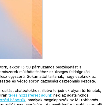
work, akkor 15-50 párhuzamos beszélgetést is
I rendszerek működtetéséhez szükséges feldolgozási
 lesz egyszerű. Sokan attól tartanak, hogy ezeknek az
vesztés és végső soron gazdasági összeomlás kezdete.
sítást chatbotokhoz, illetve terjednek olyan történetek,
akran
teljes hozzáférést adunk
neki az adatainkhoz.
ozási háborúk
, amelyek megalapozták az MI robbanás
lhasználók megnyeréséért. Az egyik legfontosabb szereplő