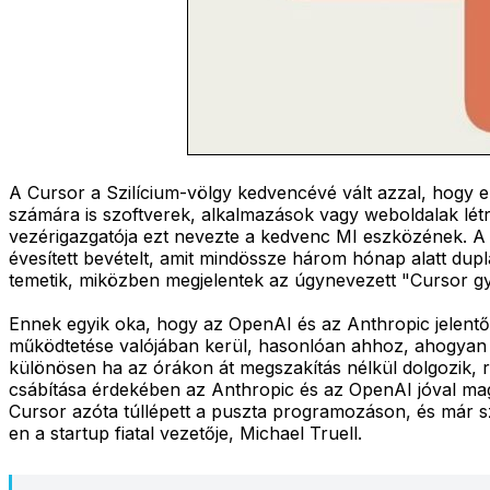
A Cursor a Szilícium-völgy kedvencévé vált azzal, hogy e
számára is szoftverek, alkalmazások vagy weboldalak létr
vezérigazgatója ezt nevezte a kedvenc MI eszközének. A le
évesített bevételt, amit mindössze három hónap alatt dup
temetik, miközben megjelentek az úgynevezett "Cursor gy
Ennek egyik oka, hogy az OpenAI és az Anthropic jelentő
működtetése valójában kerül, hasonlóan ahhoz, ahogyan e
különösen ha az órákon át megszakítás nélkül dolgozik, r
csábítása érdekében az Anthropic és az OpenAI jóval mag
Cursor azóta túllépett a puszta programozáson, és már szél
en a startup fiatal vezetője, Michael Truell.