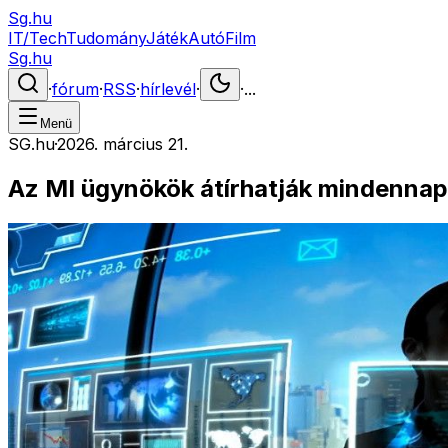
Sg.hu
IT/Tech
Tudomány
Játék
Autó
Film
Sg.hu
·
fórum
·
RSS
·
hírlevél
·
·
...
Menü
SG.hu
·
2026. március 21.
Az MI ügynökök átírhatják mindennapi