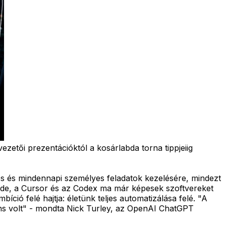
ezetői prezentációktól a kosárlabda torna tippjeiig
s és mindennapi személyes feladatok kezelésére, mindezt
de, a Cursor és az Codex ma már képesek szoftvereket
bíció felé hajtja: életünk teljes automatizálása felé. "A
tens volt" - mondta Nick Turley, az OpenAI ChatGPT