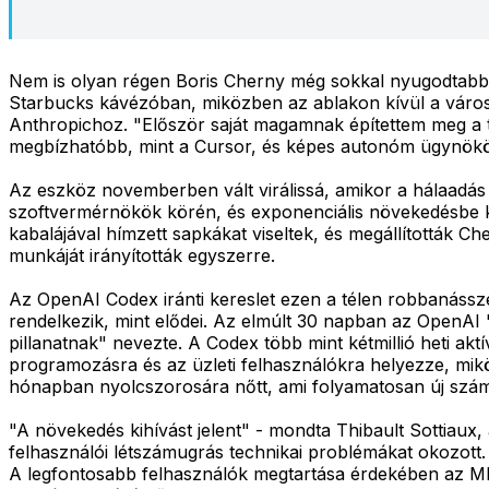
Nem is olyan régen Boris Cherny még sokkal nyugodtabb é
Starbucks kávézóban, miközben az ablakon kívül a város 
Anthropichoz. "Először saját magamnak építettem meg a te
megbízhatóbb, mint a Cursor, és képes autonóm ügynökök
Az eszköz novemberben vált virálissá, amikor a hálaadás e
szoftvermérnökök körén, és exponenciális növekedésbe ke
kabalájával hímzett sapkákat viseltek, és megállították C
munkáját irányították egyszerre.
Az OpenAI Codex iránti kereslet ezen a télen robbanássze
rendelkezik, mint elődei. Az elmúlt 30 napban az OpenAI "
pillanatnak" nevezte. A Codex több mint kétmillió heti aktí
programozásra és az üzleti felhasználókra helyezze, mikö
hónapban nyolcszorosára nőtt, ami folyamatosan új számí
"A növekedés kihívást jelent" - mondta Thibault Sottiaux
felhasználói létszámugrás technikai problémákat okozott.
A legfontosabb felhasználók megtartása érdekében az MI 