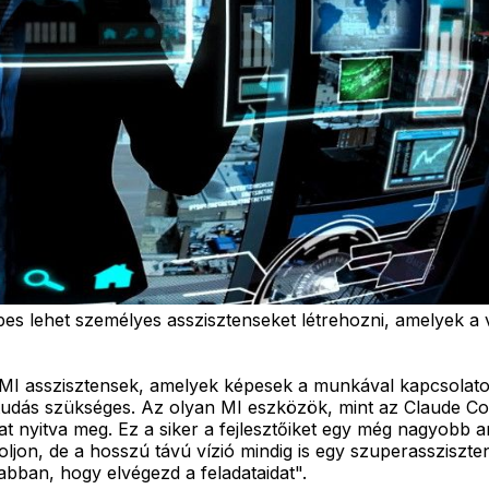
pes lehet személyes asszisztenseket létrehozni, amelyek a v
MI asszisztensek, amelyek képesek a munkával kapcsolato
udás szükséges. Az olyan MI eszközök, mint az Claude Co
kat nyitva meg. Ez a siker a fejlesztőiket egy még nagyobb am
oljon, de a hosszú távú vízió mindig is egy szuperasszisz
abban, hogy elvégezd a feladataidat".