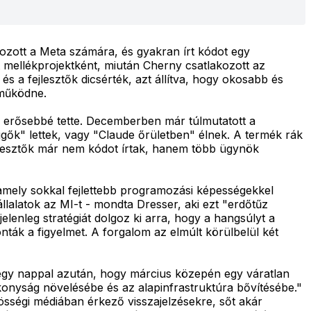
zott a Meta számára, és gyakran írt kódot egy
 mellékprojektként, miután Cherny csatlakozott az
 a fejlesztők dicsérték, azt állítva, hogy okosabb és
 működne.
ég erősebbé tette. Decemberben már túlmutatott a
ők" lettek, vagy "Claude őrületben" élnek. A termék rák
fejlesztők már nem kódot írtak, hanem több ügynök
 amely sokkal fejlettebb programozási képességekkel
llalatok az MI-t - mondta Dresser, aki ezt "erdőtűz
jelenleg stratégiát dolgoz ki arra, hogy a hangsúlyt a
ták a figyelmet. A forgalom az elmúlt körülbelül két
, egy nappal azután, hogy március közepén egy váratlan
ékonyság növelésébe és az alapinfrastruktúra bővítésébe."
össégi médiában érkező visszajelzésekre, sőt akár