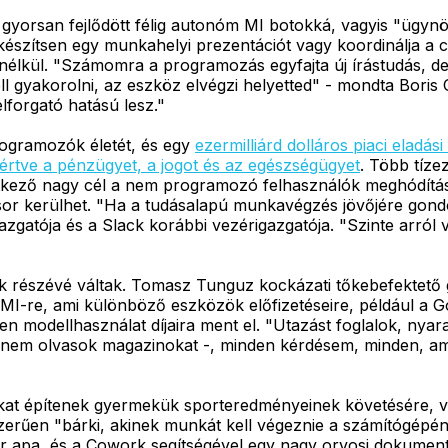
 gyorsan fejlődött félig autonóm MI botokká, vagyis "ügyn
készítsen egy munkahelyi prezentációt vagy koordinálja a 
 nélkül. "Számomra a programozás egyfajta új írástudás, 
 gyakorolni, az eszköz elvégzi helyetted" - mondta Boris C
lforgató hatású lesz."
rogramozók életét, és egy
ezermilliárd dolláros piaci eladás
értve a pénzügyet, a jogot és az egészségügyet
. Több tíz
tkező nagy cél a nem programozó felhasználók meghódítása
sor kerülhet. "Ha a tudásalapú munkavégzés jövőjére gondol
gatója és a Slack korábbi vezérigazgatója. "Szinte arról va
részévé váltak. Tomasz Tunguz kockázati tőkebefektető g
tt MI-re, ami különböző eszközök előfizetéseire, például a
en modellhasználat díjaira ment el. "Utazást foglalok, nyar
r nem olvasok magazinokat -, minden kérdésem, minden, am
kat építenek gyermekük sporteredményeinek követésére, v
zerűen "bárki, akinek munkát kell végeznie a számítógépén
ör apa, és a Cowork segítségével egy nagy orvosi dokumentu