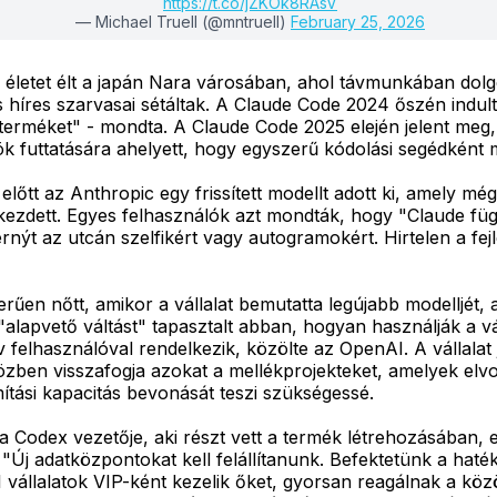
https://t.co/jZKOk8RAsV
— Michael Truell (@mntruell)
February 25, 2026
letet élt a japán Nara városában, ahol távmunkában dolgo
híres szarvasai sétáltak. A Claude Code 2024 őszén indult
rméket" - mondta. A Claude Code 2025 elején jelent meg, és
 futtatására ahelyett, hogy egyszerű kódolási segédként
lőtt az Anthropic egy frissített modellt adott ki, amely m
zdett. Egyes felhasználók azt mondták, hogy "Claude függ
hernýt az utcán szelfikért vagy autogramokért. Hirtelen a 
rűen nőtt, amikor a vállalat bemutatta legújabb modelljét,
alapvető váltást" tapasztalt abban, hogyan használják a vá
v felhasználóval rendelkezik, közölte az OpenAI. A vállalat 
zben visszafogja azokat a mellékprojekteket, amelyek elvon
tási kapacitás bevonását teszi szükségessé.
, a Codex vezetője, aki részt vett a termék létrehozásában
 "Új adatközpontokat kell felállítanunk. Befektetünk a hat
vállalatok VIP-ként kezelik őket, gyorsan reagálnak a köz