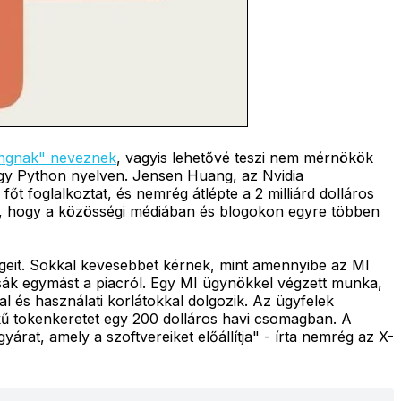
ingnak" neveznek
, vagyis lehetővé teszi nem mérnökök
vagy Python nyelven. Jensen Huang, az Nvidia
őt foglalkoztat, és nemrég átlépte a 2 milliárd dolláros
ére, hogy a közösségi médiában és blogokon egyre többen
égeit. Sokkal kevesebbet kérnek, mint amennyibe az MI
tsák egymást a piacról. Egy MI ügynökkel végzett munka,
l és használati korlátokkal dolgozik. Az ügyfelek
ékű tokenkeretet egy 200 dolláros havi csomagban. A
árat, amely a szoftvereiket előállítja" - írta nemrég az X-