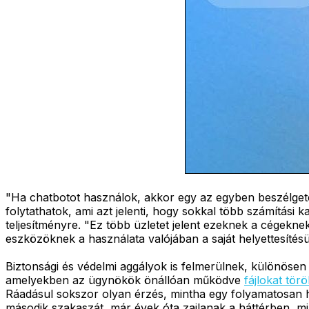
"Ha chatbotot használok, akkor egy az egyben beszélgete
folytathatok, ami azt jelenti, hogy sokkal több számítás
teljesítményre. "Ez több üzletet jelent ezeknek a cégekn
eszközöknek a használata valójában a saját helyettesíté
Biztonsági és védelmi aggályok is felmerülnek, különösen
amelyekben az ügynökök önállóan működve
fájlokat tör
Ráadásul sokszor olyan érzés, mintha egy folyamatosan 
második szakaszát, már évek óta zajlanak a háttérben, mi