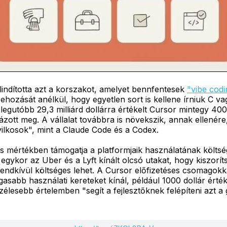
lindította azt a korszakot, amelyet bennfentesek
"vibe cod
ehozását anélkül, hogy egyetlen sort is kellene írniuk C 
gutóbb 29,3 milliárd dollárra értékelt Cursor mintegy 400 f
lázott meg. A vállalat továbbra is növekszik, annak ellen
ilkosok", mint a Claude Code és a Codex.
s mértékben támogatja a platformjaik használatának költs
gykor az Uber és a Lyft kínált olcsó utakat, hogy kiszorí
endkívül költséges lehet. A Cursor előfizetéses csomagokka
asabb használati kereteket kínál, például 1000 dollár ért
esebb értelemben "segít a fejlesztőknek felépíteni azt a gy