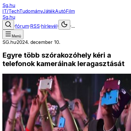
Sg.hu
IT/Tech
Tudomány
Játék
Autó
Film
Sg.hu
·
fórum
·
RSS
·
hírlevél
·
·
...
Menü
SG.hu
·
2024. december 10.
Egyre több szórakozóhely kéri a
telefonok kameráinak leragasztását