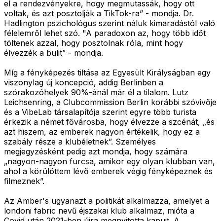
el a rendezvényekre, hogy megmutassák, hogy ott
voltak, és azt posztolják a TikTok-ra” - mondja. Dr.
Hadlington pszichológus szerint náluk kimaradástól való
félelemről lehet szó. "A paradoxon az, hogy több időt
töltenek azzal, hogy posztolnak róla, mint hogy
élvezzék a bulit” - mondja.
Míg a fényképezés tiltása az Egyesült Királyságban egy
viszonylag új koncepció, addig Berlinben a
szórakozóhelyek 90%-ánál már él a tilalom. Lutz
Leichsenring, a Clubcommission Berlin korábbi szóvivője
és a VibeLab társalapítója szerint egyre több turista
érkezik a német fővárosba, hogy élvezze a szcénát, „és
azt hiszem, az emberek nagyon értékelik, hogy ez a
szabály része a klubéletnek”. Személyes
megjegyzésként pedig azt mondja, hogy számára
„nagyon-nagyon furcsa, amikor egy olyan klubban van,
ahol a körülöttem lévő emberek végig fényképeznek és
filmeznek”.
Az Amber's ugyanazt a politikát alkalmazza, amelyet a
londoni fabric nevű éjszakai klub alkalmaz, mióta a
Covid után 2021-ben újra megnyitotta kapuit. A