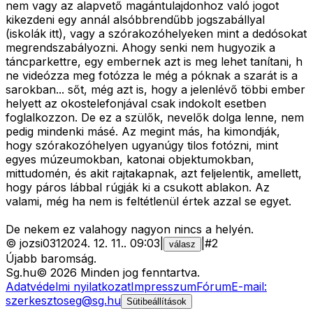
nem vagy az alapvető magántulajdonhoz való jogot
kikezdeni egy annál alsóbbrendűbb jogszabállyal
(iskolák itt), vagy a szórakozóhelyeken mint a dedósokat
megrendszabályozni. Ahogy senki nem hugyozik a
táncparkettre, egy embernek azt is meg lehet tanítani, h
ne videózza meg fotózza le még a póknak a szarát is a
sarokban... sőt, még azt is, hogy a jelenlévő többi ember
helyett az okostelefonjával csak indokolt esetben
foglalkozzon. De ez a szülők, nevelők dolga lenne, nem
pedig mindenki másé. Az megint más, ha kimondják,
hogy szórakozóhelyen ugyanúgy tilos fotózni, mint
egyes múzeumokban, katonai objektumokban,
mittudomén, és akit rajtakapnak, azt feljelentik, amellett,
hogy páros lábbal rúgják ki a csukott ablakon. Az
valami, még ha nem is feltétlenül értek azzal se egyet.
De nekem ez valahogy nagyon nincs a helyén.
©
jozsi031
2024. 12. 11.
.
09:03
|
|
#
2
válasz
Újabb baromság.
Sg
.hu
©
2026
Minden jog fenntartva.
Adatvédelmi nyilatkozat
Impresszum
Fórum
E-mail:
szerkesztoseg@sg.hu
Sütibeállítások