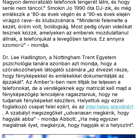
Nagyon demoralizáló telefonok tengerét látni, és hogy
senki nem táncol." Smokin Jo 1990 óta DJ-zik, és még
emlékszik a '80-as évek végén és a '90-es évek elején
virágzó rave- és klubszcénára. "Mindenki felemelte a
kezét, öröm volt, boldogság. Most pedig olyan videókat
tesznek közzé, amelyeken az emberek mozdulatlanul
állnak, a telefonjukat a levegőben tartva. Ez annyira
szomorú” - mondja.
Dr. Lee Hadlington, a Nottingham Trent Egyetem
pszichológia tanára azonban azt mondja, hogy a
szórakozóhelyek látogatói számára „az élvezet része,
hogy fényképekkel és emlékekkel dokumentálják az
éjszakát”. Az Amber's-ben nem tiltják be teljesen a
telefonokat, de a vendégeknek egy matricát kell majd a
fényképezőgép lencséjére ragasztaniuk, hogy ne
tudjanak fényképeket készíteni. Helyettük egy ezzel
foglalkozó csapat felel ezért, és az
internetes jelenlétért
. A szabályt megszegőket „udvariasan megkérik, hogy
hagyják abba” - mondja Abbott. „Ha még egyszer
meglátnak ilyet, megkérjük, hogy hagyják el a helyszínt”.