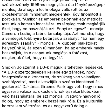
szórakozóhely 1999-es megnyitása óta fényképezőgép-
mentes, de ahogy a technológia változott és az
okostelefonok mindenütt megjelentek, úgy finomított a
politikáján. "Amikor az emberek bejönnek egy matricát
teszünk a kamera lencséjére, és tényleg csak megkérjük
őket, hogy ne használják azt. Ennyi az egész” - mondja
Cameron Leslie, a fabric társalapítója. Azt mondja, hogy
a vendégek többnyire betartják a szabályt. "Ez nem egy
agresszív szabály” - mondja. „A klubban plakátokat
helyezünk ki, és ezen túlmenően, ha az emberek mégis
használják, és a csapatunk meglátja a fotózást,
megkérjük őket, hogy ne tegyék”.
Smokin Jo szerint a DJ-k maguk is tehetnek lépéseket.
"A DJ-k szerződésében kellene egy záradék, hogy
'megcsinálom a koncertet, de szükség van valamilyen
szabályzatra', mert elveszítjük a szcéna identitását és
gyökereit.” DJ-társa, Graeme Park úgy véli, hogy nincs
egyszerű válasz az okostelefonok éjszakai klubokban
való használatára, de azt mondja: „Nagyon-nagyon jó
dolog, hogy az emberek beszélnek róla. Ez a kulturális
korszellem változása, és ez nagyszerű dolog a