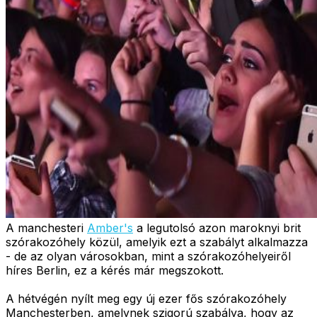
A manchesteri
Amber's
a legutolsó azon maroknyi brit
szórakozóhely közül, amelyik ezt a szabályt alkalmazza
- de az olyan városokban, mint a szórakozóhelyeiről
híres Berlin, ez a kérés már megszokott.
A hétvégén nyílt meg egy új ezer fős szórakozóhely
Manchesterben, amelynek szigorú szabálya, hogy az