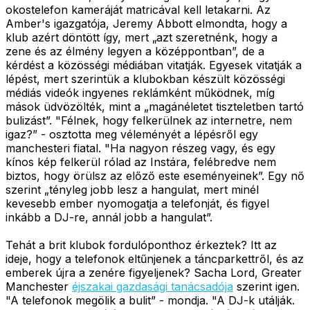
okostelefon kameráját matricával kell letakarni. Az
Amber's igazgatója, Jeremy Abbott elmondta, hogy a
klub azért döntött így, mert „azt szeretnénk, hogy a
zene és az élmény legyen a középpontban”, de a
kérdést a közösségi médiában vitatják. Egyesek vitatják a
lépést, mert szerintük a klubokban készült közösségi
médiás videók ingyenes reklámként működnek, míg
mások üdvözölték, mint a „magánéletet tiszteletben tartó
bulizást”. "Félnek, hogy felkerülnek az internetre, nem
igaz?” - osztotta meg véleményét a lépésről egy
manchesteri fiatal. "Ha nagyon részeg vagy, és egy
kínos kép felkerül rólad az Instára, felébredve nem
biztos, hogy örülsz az előző este eseményeinek”. Egy nő
szerint „tényleg jobb lesz a hangulat, mert minél
kevesebb ember nyomogatja a telefonját, és figyel
inkább a DJ-re, annál jobb a hangulat”.
Tehát a brit klubok fordulóponthoz érkeztek? Itt az
ideje, hogy a telefonok eltűnjenek a táncparkettről, és az
emberek újra a zenére figyeljenek? Sacha Lord, Greater
Manchester
éjszakai gazdasági tanácsadója
szerint igen.
"A telefonok megölik a bulit” - mondja. "A DJ-k utálják.