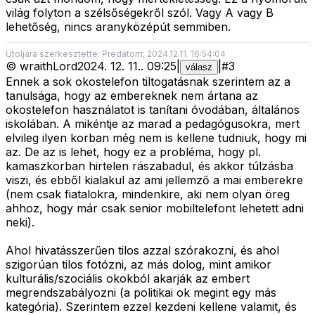
világ folyton a szélsőségekről szól. Vagy A vagy B
lehetőség, nincs aranyközépút semmiben.
Utoljára szerkesztette: Predatorrr, 2024.12.11. 16:54:04
©
wraithLord
2024. 12. 11.
.
09:25
|
|
#
3
válasz
Ennek a sok okostelefon tiltogatásnak szerintem az a
tanulsága, hogy az embereknek nem ártana az
okostelefon használatot is tanítani óvodában, általános
iskolában. A mikéntje az marad a pedagógusokra, mert
elvileg ilyen korban még nem is kellene tudniuk, hogy mi
az. De az is lehet, hogy ez a probléma, hogy pl.
kamaszkorban hirtelen rászabadul, és akkor túlzásba
viszi, és ebből kialakul az ami jellemző a mai emberekre
(nem csak fiatalokra, mindenkire, aki nem olyan öreg
ahhoz, hogy már csak senior mobiltelefont lehetett adni
neki).
Ahol hivatásszerűen tilos azzal szórakozni, és ahol
szigorúan tilos fotózni, az más dolog, mint amikor
kulturális/szociális okokból akarják az embert
megrendszabályozni (a politikai ok megint egy más
kategória). Szerintem ezzel kezdeni kellene valamit, és