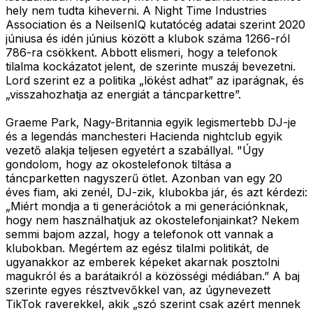
hely nem tudta kiheverni. A Night Time Industries
Association és a NeilsenIQ kutatócég adatai szerint 2020
júniusa és idén június között a klubok száma 1266-ról
786-ra csökkent. Abbott elismeri, hogy a telefonok
tilalma kockázatot jelent, de szerinte muszáj bevezetni.
Lord szerint ez a politika „lökést adhat” az iparágnak, és
„visszahozhatja az energiát a táncparkettre”.
Graeme Park, Nagy-Britannia egyik legismertebb DJ-je
és a legendás manchesteri Hacienda nightclub egyik
vezető alakja teljesen egyetért a szabállyal. "Úgy
gondolom, hogy az okostelefonok tiltása a
táncparketten nagyszerű ötlet. Azonban van egy 20
éves fiam, aki zenél, DJ-zik, klubokba jár, és azt kérdezi:
„Miért mondja a ti generációtok a mi generációnknak,
hogy nem használhatjuk az okostelefonjainkat? Nekem
semmi bajom azzal, hogy a telefonok ott vannak a
klubokban. Megértem az egész tilalmi politikát, de
ugyanakkor az emberek képeket akarnak posztolni
magukról és a barátaikról a közösségi médiában.” A baj
szerinte egyes résztvevőkkel van, az úgynevezett
TikTok raverekkel, akik „szó szerint csak azért mennek