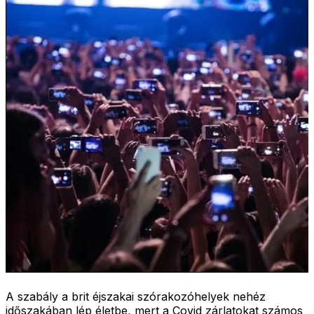
A szabály a brit éjszakai szórakozóhelyek nehéz
időszakában lép életbe, mert a Covid zárlatokat számos