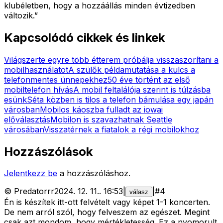
klubéletben, hogy a hozzáállás minden évtizedben
változik.”
Kapcsolódó cikkek és linkek
Világszerte egyre több étterem próbálja visszaszorítani a
mobilhasználatot
A szülők példamutatása a kulcs a
telefonmentes ünnepekhez
50 éve történt az első
mobiltelefon hívás
A mobil feltalálója szerint is túlzásba
esünk
Séta közben is tilos a telefon bámulása egy japán
városban
Mobilos káoszba fulladt az iowai
előválasztás
Mobilon is szavazhatnak Seattle
városában
Visszatérnek a fiatalok a régi mobilokhoz
Hozzászólások
Jelentkezz be
a hozzászóláshoz.
©
Predatorrr
2024. 12. 11.
.
16:53
|
|
#
4
válasz
Én is készítek itt-ott felvételt vagy képet 1-1 koncerten.
De nem arról szól, hogy felveszem az egészet. Megint
csak azt mondom, hogy mértékletesség. Ez a nyomorult