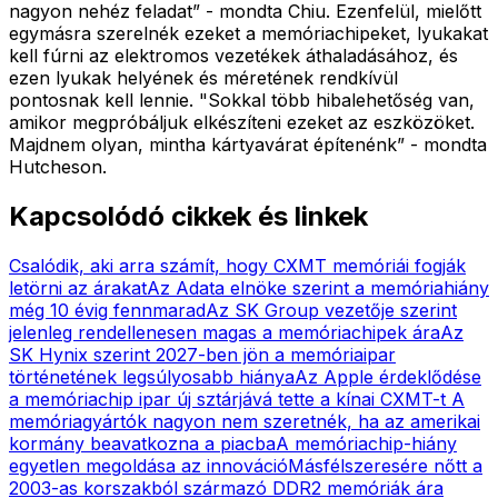
nagyon nehéz feladat” - mondta Chiu. Ezenfelül, mielőtt
egymásra szerelnék ezeket a memóriachipeket, lyukakat
kell fúrni az elektromos vezetékek áthaladásához, és
ezen lyukak helyének és méretének rendkívül
pontosnak kell lennie. "Sokkal több hibalehetőség van,
amikor megpróbáljuk elkészíteni ezeket az eszközöket.
Majdnem olyan, mintha kártyavárat építenénk” - mondta
Hutcheson.
Kapcsolódó cikkek és linkek
Csalódik, aki arra számít, hogy CXMT memóriái fogják
letörni az árakat
Az Adata elnöke szerint a memóriahiány
még 10 évig fennmarad
Az SK Group vezetője szerint
jelenleg rendellenesen magas a memóriachipek ára
Az
SK Hynix szerint 2027-ben jön a memóriaipar
történetének legsúlyosabb hiánya
Az Apple érdeklődése
a memóriachip ipar új sztárjává tette a kínai CXMT-t
A
memóriagyártók nagyon nem szeretnék, ha az amerikai
kormány beavatkozna a piacba
A memóriachip-hiány
egyetlen megoldása az innováció
Másfélszeresére nőtt a
2003-as korszakból származó DDR2 memóriák ára