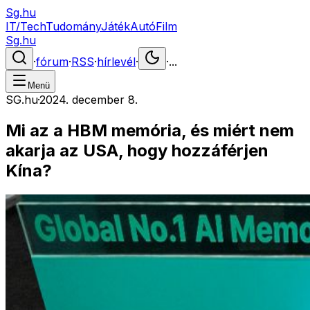
Sg.hu
IT/Tech
Tudomány
Játék
Autó
Film
Sg.hu
·
fórum
·
RSS
·
hírlevél
·
·
...
Menü
SG.hu
·
2024. december 8.
Mi az a HBM memória, és miért nem
akarja az USA, hogy hozzáférjen
Kína?