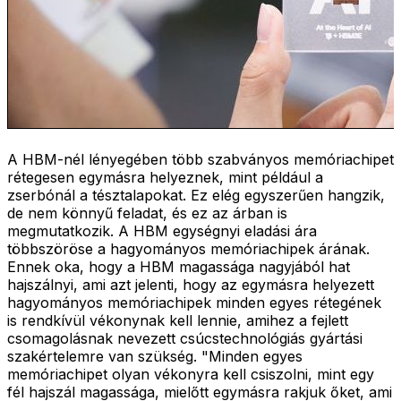
A HBM-nél lényegében több szabványos memóriachipet
rétegesen egymásra helyeznek, mint például a
zserbónál a tésztalapokat. Ez elég egyszerűen hangzik,
de nem könnyű feladat, és ez az árban is
megmutatkozik. A HBM egységnyi eladási ára
többszöröse a hagyományos memóriachipek árának.
Ennek oka, hogy a HBM magassága nagyjából hat
hajszálnyi, ami azt jelenti, hogy az egymásra helyezett
hagyományos memóriachipek minden egyes rétegének
is rendkívül vékonynak kell lennie, amihez a fejlett
csomagolásnak nevezett csúcstechnológiás gyártási
szakértelemre van szükség. "Minden egyes
memóriachipet olyan vékonyra kell csiszolni, mint egy
fél hajszál magassága, mielőtt egymásra rakjuk őket, ami