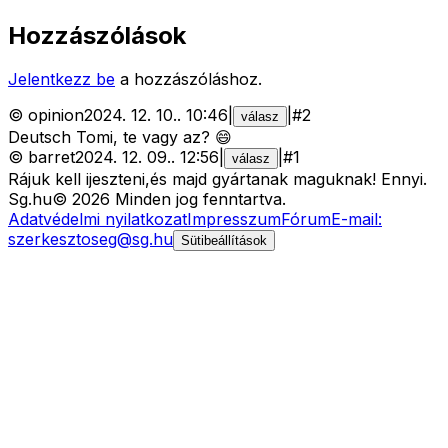
Hozzászólások
Jelentkezz be
a hozzászóláshoz.
©
opinion
2024. 12. 10.
.
10:46
|
|
#
2
válasz
Deutsch Tomi, te vagy az? 😄
©
barret
2024. 12. 09.
.
12:56
|
|
#
1
válasz
Rájuk kell ijeszteni,és majd gyártanak maguknak! Ennyi.
Sg
.hu
©
2026
Minden jog fenntartva.
Adatvédelmi nyilatkozat
Impresszum
Fórum
E-mail:
szerkesztoseg@sg.hu
Sütibeállítások