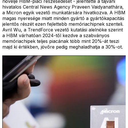
növelje HBM-piaci részesedését - jelentette a tajvani
hivatalos Central News Agency Praveen Vaidyanathára,
a Micron egyik vezető munkatársára hivatkozva. A HBM
magas nyeresége miatt minden gyártó a gyártókapacitás
jelentős részét ezen fejlettebb memóriachipnek szenteli.
Avril Wu, a TrendForce vezető kutatási alelnöke szerint
a HBM várhatóan 2024-től kezdve a szabványos
memóriachipek teljes piacának több mint 20%-át teszi
majd ki értékben, jövőre pedig meghaladhatja a 30%-ot.