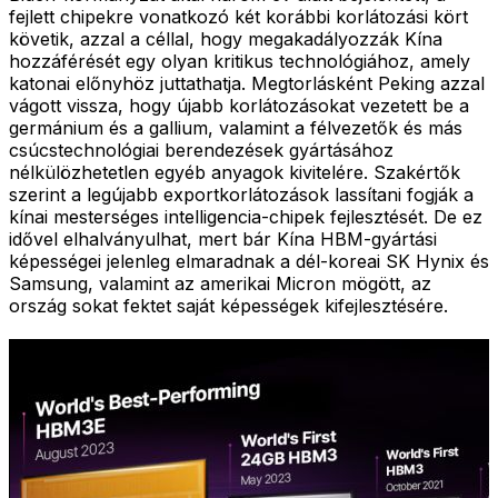
fejlett chipekre vonatkozó két korábbi korlátozási kört
követik, azzal a céllal, hogy megakadályozzák Kína
hozzáférését egy olyan kritikus technológiához, amely
katonai előnyhöz juttathatja. Megtorlásként Peking azzal
vágott vissza, hogy újabb korlátozásokat vezetett be a
germánium és a gallium, valamint a félvezetők és más
csúcstechnológiai berendezések gyártásához
nélkülözhetetlen egyéb anyagok kivitelére. Szakértők
szerint a legújabb exportkorlátozások lassítani fogják a
kínai mesterséges intelligencia-chipek fejlesztését. De ez
idővel elhalványulhat, mert bár Kína HBM-gyártási
képességei jelenleg elmaradnak a dél-koreai SK Hynix és
Samsung, valamint az amerikai Micron mögött, az
ország sokat fektet saját képességek kifejlesztésére.