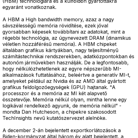
(HBM) technológiára és a külföldön gyártottakra
egyaránt vonatkoznak.
A HBM a High bandwidth memory, azaz a nagy
sávszélességű memória rövidítése, ezek jóval
gyorsabban képesek továbbítani az adatokat, mint a
régebbi technológia, az úgynevezett DRAM (dinamikus
véletlen hozzáférésű memória). A HBM chipeket
általában grafikus kártyákban, nagy teljesítményű
számítástechnikai rendszerekben, adatközpontokban és
autonóm járművekben használják. De a legfontosabb,
hogy nélkülözhetetlenek az egyre népszerűbb MI-
alkalmazások futtatásához, beleértve a generatív MI-t,
amelyeket például az Nvidia és az AMD által gyártott
grafikus feldolgozóegységek (GPU) hajtanak. "A
processzor és a memória az MI két alapvető
összetevője. Memória nélkül olyan, mintha lenne egy
logikával rendelkező agyunk, de memória nélkül” -
mondta Dan Hutcheson, a chipekre szakosodott
TechInsights nevű kutatószervezet alelnöke.
A december 2-án bejelentett exportkorlátozások a
Biden-kormányzat által három év alatt bejelentett, a