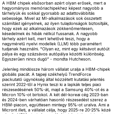
A HBM chipek elsősorban azért olyan erősek, mert a
hagyományos memóriachipekhez képest nagyobb a
tárhelyük és sokkal gyorsabb az adattovábbítás
sebessége. Mivel az MI-alkalmazások sok összetett
számítást igényelnek, az ilyen tulajdonságok biztosítják,
hogy ezek az alkalmazások zökkenőmentesen,
késedelmek és hibák nélkül fussanak. A nagyobb
tárhely azért kell, mert lehetővé teszi, hogy a
nagyméretű nyelvi modellek (LLM) több paramétert
tudjanak használni. "Olyan ez, mint egy kétsávot autóút
pálya és egy százsávos autópálya közötti különbség.
Egyszerűen nincs dugó” - mondta Hutcheson.
Jelenleg mindössze három vállalat uralja a HBM-chipek
globális piacát. A tajpeji székhelyű TrendForce
piackutató ügynökség által közzétett kutatási jelentés
szerint 2022-től a Hynix teszi ki a lapkák teljes piaci
részesedésének 50%-át, majd a Samsung 40%-ot és a
Micron 10%-ot birtokol. A két dél-koreai cég 2023-ban
és 2024-ben várhatóan hasonló részesedést szerez a
HBM-piacon, együttesen mintegy 95%-ot uralva. Ami a
Micront illeti, a vállalat célja, hogy 2025-re 20-25% közé