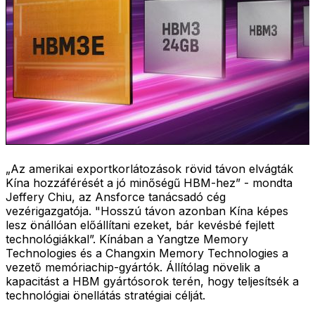
„Az amerikai exportkorlátozások rövid távon elvágták
Kína hozzáférését a jó minőségű HBM-hez” - mondta
Jeffery Chiu, az Ansforce tanácsadó cég
vezérigazgatója. "Hosszú távon azonban Kína képes
lesz önállóan előállítani ezeket, bár kevésbé fejlett
technológiákkal”. Kínában a Yangtze Memory
Technologies és a Changxin Memory Technologies a
vezető memóriachip-gyártók. Állítólag növelik a
kapacitást a HBM gyártósorok terén, hogy teljesítsék a
technológiai önellátás stratégiai célját.