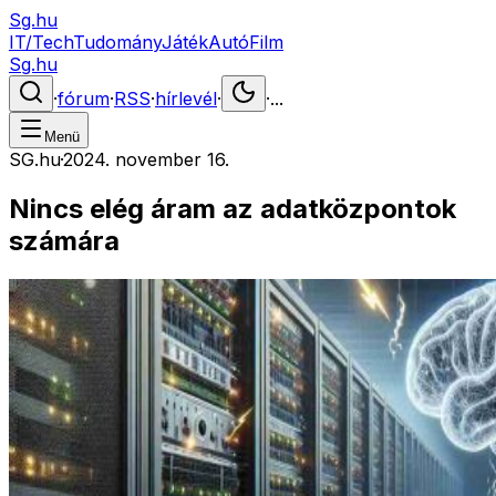
Sg.hu
IT/Tech
Tudomány
Játék
Autó
Film
Sg.hu
·
fórum
·
RSS
·
hírlevél
·
·
...
Menü
SG.hu
·
2024. november 16.
Nincs elég áram az adatközpontok
számára