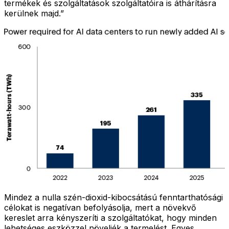
termékek és szolgáltatások szolgáltatóira is áthárításra
kerülnek majd.”
Mindez a nulla szén-dioxid-kibocsátású fenntarthatósági
célokat is negatívan befolyásolja, mert a növekvő
kereslet arra kényszeríti a szolgáltatókat, hogy minden
lehetséges eszközzel növeljék a termelést. Egyes