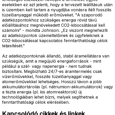
esetekben ez azt jelenti, hogy a tervezett leállításuk után
is üzemben kell tartani a nyugdíjba vonásra ítélt fosszilis
tüzelőanyaggal működő erőműveket. "A szaporodó
adatközpontokhoz szükséges energia rövid távú
előállításához megnövekedett CO2-kibocsátással kell
számolni” - mondta Johnson. „Ez viszont megnehezíti
az adatközpontok üzemeltetőinek és ügyfeleiknek a
CO2-kibocsátással kapcsolatos fenntarthatósági célok
teljesítését.”
Az adatközpontoknak állandó, stabil áramellátásra van
szükségük, amit a megújuló energiaforrások - mint
például a szél- vagy napenergia - nem tudnak
biztosítani. Megbízható 24/7-es áramtermelés csak
vízerőművekkel, fosszilis tüzelőanyaggal vagy
atomerőművekkel lehetséges. Hosszú távon a jobb
akkumulátortárolás (pl. nátriumion-akkumulátorok) vagy
a tiszta energia (pl. kis atomreaktorok) új
technológiáiban lehet bízni, melyek segíthetnek a
fenntarthatósági célok elérésében.
Kapcsolódó cikkek és linkek