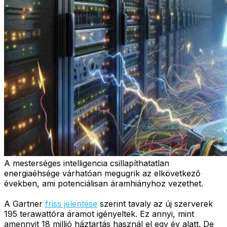
A mesterséges intelligencia csillapíthatatlan
energiaéhsége várhatóan megugrik az elkövetkező
években, ami potenciálisan áramhiányhoz vezethet.
A Gartner
friss jelentése
szerint tavaly az új szerverek
195 terawattóra áramot igényeltek. Ez annyi, mint
amennyit 18 millió háztartás használ el egy év alatt. De