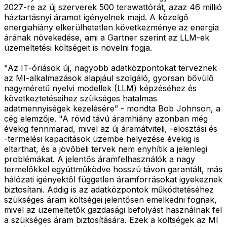
2027-re az új szerverek 500 terawattórát, azaz 46 millió
háztartásnyi áramot igényelnek majd. A közelgő
energiahiány elkerülhetetlen következménye az energia
árának növekedése, ami a Gartner szerint az LLM-ek
üzemeltetési költségeit is növelni fogja.
"Az IT-óriások új, nagyobb adatközpontokat terveznek
az MI-alkalmazások alapjául szolgáló, gyorsan bővülő
nagyméretű nyelvi modellek (LLM) képzéséhez és
következtetéseihez szükséges hatalmas
adatmennyiségek kezelésére” - mondta Bob Johnson, a
cég elemzője. "A rövid távú áramhiány azonban még
évekig fennmarad, mivel az új áramátviteli, -elosztási és
-termelési kapacitások üzembe helyezése évekig is
eltarthat, és a jövőbeli tervek nem enyhítik a jelenlegi
problémákat. A jelentős áramfelhasználók a nagy
termelőkkel együttműködve hosszú távon garantált, más
hálózati igényektől független áramforrásokat igyekeznek
biztosítani. Addig is az adatközpontok működtetéséhez
szükséges áram költségei jelentősen emelkedni fognak,
mivel az üzemeltetők gazdasági befolyást használnak fel
a szükséges áram biztosítására. Ezek a költségek az MI