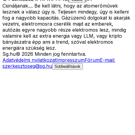
Csináljanak.... Be kell látni, hogy az atomerőművek
lesznek a válasz úgy is. Teljesen mindegy, úgy is kelleni
fog a nagyobb kapacitás. Gázüzemű dolgokat ki akarják
vezetni, elektromosra cserélik majd az emberek,
autózás egyre nagyobb része elektromos lesz, mindig
valamire kell az extra energia vagy LLM, vagy kripto
bányászatra épp ami a trend, szóval elektromos
energiára szükség lesz.
Sg
.hu
©
2026
Minden jog fenntartva.
Adatvédelmi nyilatkozat
Impresszum
Fórum
E-mail:
szerkesztoseg@sg.hu
Sütibeállítások