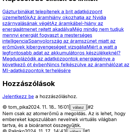
Gázturbinákat telepítenek a brit adatközpont
üzemeltetők
Az áramhiány okozhatja az Nvidia
szárnyalásának végét
Az áramkábel-hiány az
energiaátmenet rejtett akadálya
Még mindig nem tudjuk
mennyi energiát fogyaszt a mesterséges
intelligencia
Spanyolország az áramszünet miatt az
erőművek kibergyengeségeit vizsgálja
Miért a watt a
legfontosabb adat az akkumulátoros készülékeknél?
Megduplázódik az adatközpontok energiaigénye a
következő öt évben
Nincs felkészülve az áramhálózat az
MI-adatközpontok terhelésére
Hozzászólások
Jelentkezz be
a hozzászóláshoz.
©
tom_pika
2024. 11. 18.
.
16:01
|
|
#
2
válasz
Nem csak az atomerőmű a megoldás. Az is lehet, hogy
embereket kapszulában nevelnek virtuális világban
tartva, és a bioáramot összegyűjtik.
©
Palinko
2024. 11. 17.
.
14:43
|
|
#
1
válasz