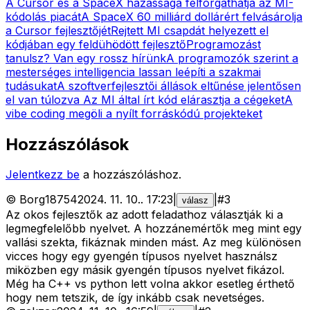
A Cursor és a SpaceX házassága felforgathatja az MI-
kódolás piacát
A SpaceX 60 milliárd dollárért felvásárolja
a Cursor fejlesztőjét
Rejtett MI csapdát helyezett el
kódjában egy feldühödött fejlesztő
Programozást
tanulsz? Van egy rossz hírünk
A programozók szerint a
mesterséges intelligencia lassan leépíti a szakmai
tudásukat
A szoftverfejlesztői állások eltűnése jelentősen
el van túlozva
Az MI által írt kód elárasztja a cégeket
A
vibe coding megöli a nyílt forráskódú projekteket
Hozzászólások
Jelentkezz be
a hozzászóláshoz.
©
Borg18754
2024. 11. 10.
.
17:23
|
|
#
3
válasz
Az okos fejlesztők az adott feladathoz választják ki a
legmegfelelőbb nyelvet. A hozzánemértők meg mint egy
vallási szekta, fikáznak minden mást. Az meg különösen
vicces hogy egy gyengén típusos nyelvet használsz
miközben egy másik gyengén típusos nyelvet fikázol.
Még ha C++ vs python lett volna akkor esetleg érthető
hogy nem tetszik, de így inkább csak nevetséges.