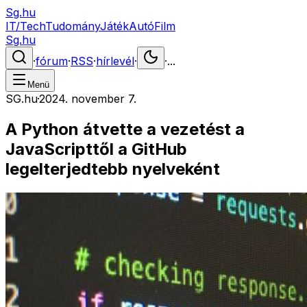
Sg.hu
IT/Tech
Tudomány
Játék
Autó
Film
Sg.hu
·
fórum
·
RSS
·
hírlevél
·
·
...
Menü
SG.hu
·
2024. november 7.
A Python átvette a vezetést a
JavaScripttől a GitHub
legelterjedtebb nyelveként