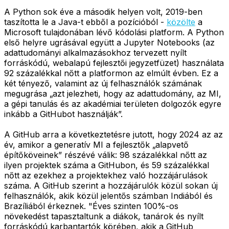
A Python sok éve a második helyen volt, 2019-ben
taszította le a Java-t ebből a pozícióból -
közölte
a
Microsoft tulajdonában lévő kódolási platform. A Python
első helyre ugrásával együtt a Jupyter Notebooks (az
adattudományi alkalmazásokhoz tervezett nyílt
forráskódú, webalapú fejlesztői jegyzetfüzet) használata
92 százalékkal nőtt a platformon az elmúlt évben. Ez a
két tényező, valamint az új felhasználók számának
megugrása „azt jelezheti, hogy az adattudomány, az MI,
a gépi tanulás és az akadémiai területen dolgozók egyre
inkább a GitHubot használják”.
A GitHub arra a következtetésre jutott, hogy 2024 az az
év, amikor a generatív MI a fejlesztők „alapvető
építőköveinek” részévé válik: 98 százalékkal nőtt az
ilyen projektek száma a GitHubon, és 59 százalékkal
nőtt az ezekhez a projektekhez való hozzájárulások
száma. A GitHub szerint a hozzájárulók közül sokan új
felhasználók, akik közül jelentős számban Indiából és
Brazíliából érkeznek. "Éves szinten 100%-os
növekedést tapasztaltunk a diákok, tanárok és nyílt
forráskódú karbantartók körében, akik a GitHub