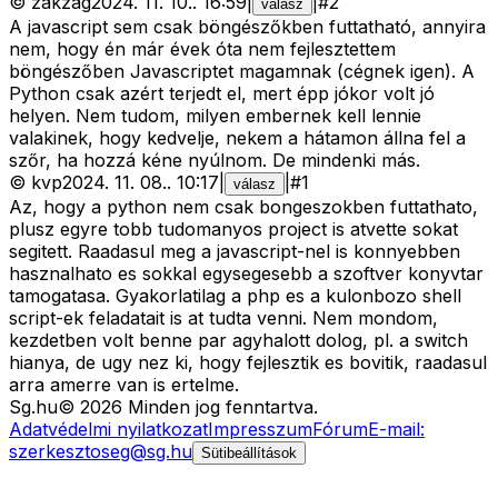
©
zakzag
2024. 11. 10.
.
16:59
|
|
#
2
válasz
A javascript sem csak böngészőkben futtatható, annyira
nem, hogy én már évek óta nem fejlesztettem
böngészőben Javascriptet magamnak (cégnek igen). A
Python csak azért terjedt el, mert épp jókor volt jó
helyen. Nem tudom, milyen embernek kell lennie
valakinek, hogy kedvelje, nekem a hátamon állna fel a
szőr, ha hozzá kéne nyúlnom. De mindenki más.
©
kvp
2024. 11. 08.
.
10:17
|
|
#
1
válasz
Az, hogy a python nem csak bongeszokben futtathato,
plusz egyre tobb tudomanyos project is atvette sokat
segitett. Raadasul meg a javascript-nel is konnyebben
hasznalhato es sokkal egysegesebb a szoftver konyvtar
tamogatasa. Gyakorlatilag a php es a kulonbozo shell
script-ek feladatait is at tudta venni. Nem mondom,
kezdetben volt benne par agyhalott dolog, pl. a switch
hianya, de ugy nez ki, hogy fejlesztik es bovitik, raadasul
arra amerre van is ertelme.
Sg
.hu
©
2026
Minden jog fenntartva.
Adatvédelmi nyilatkozat
Impresszum
Fórum
E-mail:
szerkesztoseg@sg.hu
Sütibeállítások