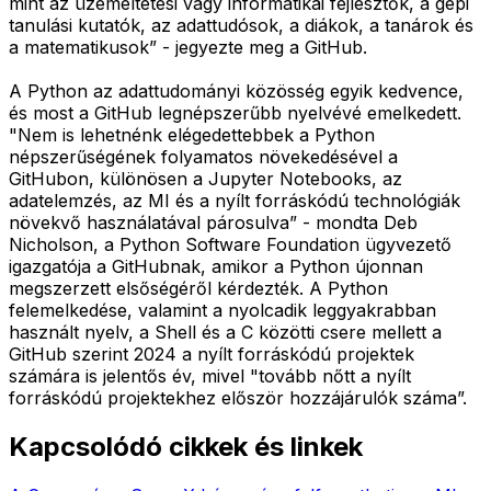
mint az üzemeltetési vagy informatikai fejlesztők, a gépi
tanulási kutatók, az adattudósok, a diákok, a tanárok és
a matematikusok” - jegyezte meg a GitHub.
A Python az adattudományi közösség egyik kedvence,
és most a GitHub legnépszerűbb nyelvévé emelkedett.
"Nem is lehetnénk elégedettebbek a Python
népszerűségének folyamatos növekedésével a
GitHubon, különösen a Jupyter Notebooks, az
adatelemzés, az MI és a nyílt forráskódú technológiák
növekvő használatával párosulva” - mondta Deb
Nicholson, a Python Software Foundation ügyvezető
igazgatója a GitHubnak, amikor a Python újonnan
megszerzett elsőségéről kérdezték. A Python
felemelkedése, valamint a nyolcadik leggyakrabban
használt nyelv, a Shell és a C közötti csere mellett a
GitHub szerint 2024 a nyílt forráskódú projektek
számára is jelentős év, mivel "tovább nőtt a nyílt
forráskódú projektekhez először hozzájárulók száma”.
Kapcsolódó cikkek és linkek