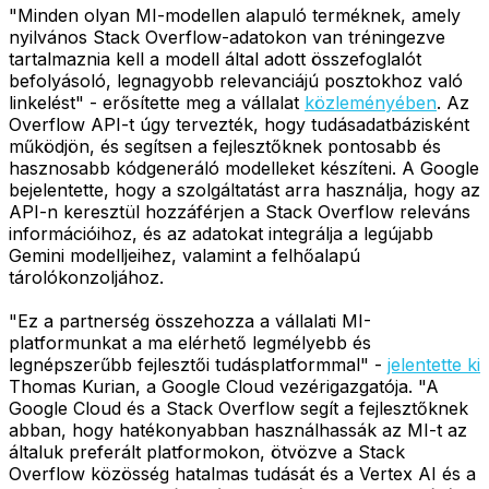
"Minden olyan MI-modellen alapuló terméknek, amely
nyilvános Stack Overflow-adatokon van tréningezve
tartalmaznia kell a modell által adott összefoglalót
befolyásoló, legnagyobb relevanciájú posztokhoz való
linkelést" - erősítette meg a vállalat
közleményében
. Az
Overflow API-t úgy tervezték, hogy tudásadatbázisként
működjön, és segítsen a fejlesztőknek pontosabb és
hasznosabb kódgeneráló modelleket készíteni. A Google
bejelentette, hogy a szolgáltatást arra használja, hogy az
API-n keresztül hozzáférjen a Stack Overflow releváns
információihoz, és az adatokat integrálja a legújabb
Gemini modelljeihez, valamint a felhőalapú
tárolókonzoljához.
"Ez a partnerség összehozza a vállalati MI-
platformunkat a ma elérhető legmélyebb és
legnépszerűbb fejlesztői tudásplatformmal" -
jelentette ki
Thomas Kurian, a Google Cloud vezérigazgatója. "A
Google Cloud és a Stack Overflow segít a fejlesztőknek
abban, hogy hatékonyabban használhassák az MI-t az
általuk preferált platformokon, ötvözve a Stack
Overflow közösség hatalmas tudását és a Vertex AI és a