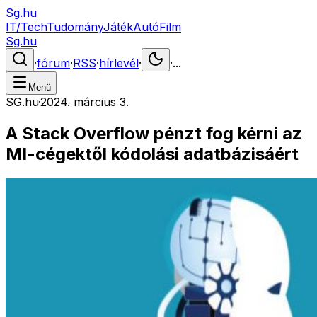
Sg.hu
IT/Tech
Tudomány
Játék
Autó
Film
Sg.hu
·
fórum
·
RSS
·
hírlevél
·
·
...
Menü
SG.hu
·
2024. március 3.
A Stack Overflow pénzt fog kérni az
MI-cégektől kódolási adatbázisáért