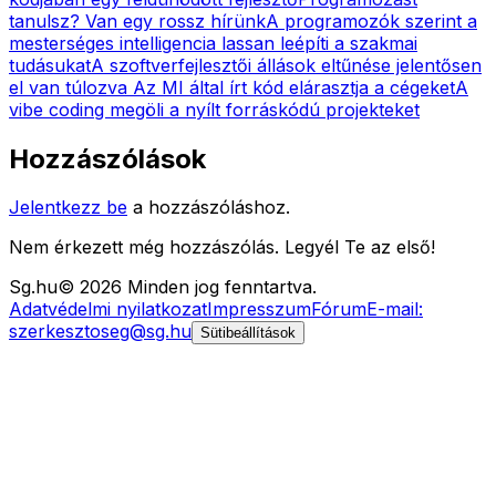
tanulsz? Van egy rossz hírünk
A programozók szerint a
mesterséges intelligencia lassan leépíti a szakmai
tudásukat
A szoftverfejlesztői állások eltűnése jelentősen
el van túlozva
Az MI által írt kód elárasztja a cégeket
A
vibe coding megöli a nyílt forráskódú projekteket
Hozzászólások
Jelentkezz be
a hozzászóláshoz.
Nem érkezett még hozzászólás. Legyél Te az első!
Sg
.hu
©
2026
Minden jog fenntartva.
Adatvédelmi nyilatkozat
Impresszum
Fórum
E-mail:
szerkesztoseg@sg.hu
Sütibeállítások