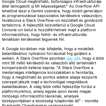
Google Cloud megbízható, biztonságos infrastruktúrája
által támogatott új MI képességeket." Az Overflow API
lehetővé teszi a Gemini számára, hogy kódot generáljon
és programozással kapcsolatos kérdésekre válaszoljon,
hivatkozva a Stack Overflow-on közzétett és gondozott
tartalomra. A fejlesztők közvetlenül a Google Cloud
Console-on belül is hozzáférhetnek majd a platform
információihoz, hogy felhő- és infrastrukturális
témákban kérdéseket tegyenek fel.
A Google korábban már kifejtette, hogy a modellek
betanításához nyilvános forrásokat fog gyűjteni a
weben. A Stack Overflow azonban
úgy véli
, hogy a több
mint 58 millió kérdésből és válaszból álló tartalmáért
kompenzációt kellene kapnia. "A Stack Overflow a
mesterséges intelligencia korszakában is fenntartja,
hogy a megbízható és pontos adatok alapja központi
szerepet játszik majd a technológiai megoldások
kialakításában. A világ több millió fejlesztője fordul a
platformunkhoz, amely egyike azon kevés magas
minőségű információforrásoknak, amelyek
középpontjában a közösségi tulajdonlás áll" - mondta
Prashanth Chandrasekar vezérigazgató.