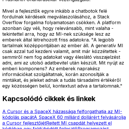
Mivel a fejlesztők egyre inkább a chatbotok felé
fordulnak kérdéseik megválaszolásához, a Stack
Overflow forgalma folyamatosan csökken. A platform
azonban úgy véli, hogy relevánsabb, mint valaha -
tekintettel arra, hogy az MI-nek szüksége lesz az
emberek által létrehozott friss adatokra. "A legjobb
tartalmak középpontjában az ember áll. A generatív MI
csak azzal tud kezdeni valamit, amit már közzétettek -
semmiről nem fog adatokat vagy éleslátó visszajelzést
adni, ami az utolsó adatbevitel után készült. Mit nyújt az
emberi komponens? Az emberek naprakész
információkat szolgáltatnak, korán azonosítják a
mintákat, és jeleket adnak a tudás társadalmi értékéről
egy közösségen belül, kontextust adva a tartalomnak."
Kapcsolódó cikkek és linkek
A Cursor és a SpaceX házassága felforgathatja az MI-
kódolás piacát
A SpaceX 60 milliárd dollárért felvásárolja
a Cursor fejlesztőjét
Rejtett MI csapdát helyezett el
kódjában egy feldühödött fejlesztő
Programozást