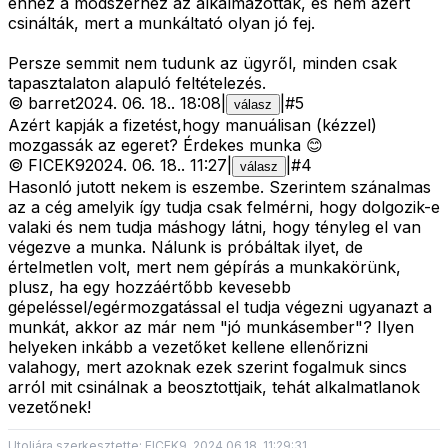
ehhez a módszerhez az alkalmazottak, és nem azért
csinálták, mert a munkáltató olyan jó fej.
Persze semmit nem tudunk az ügyről, minden csak
tapasztalaton alapuló feltételezés.
©
barret
2024. 06. 18.
.
18:08
|
|
#
5
válasz
Azért kapják a fizetést,hogy manuálisan (kézzel)
mozgassák az egeret? Érdekes munka 😊
©
FICEK9
2024. 06. 18.
.
11:27
|
|
#
4
válasz
Hasonló jutott nekem is eszembe. Szerintem szánalmas
az a cég amelyik így tudja csak felmérni, hogy dolgozik-e
valaki és nem tudja máshogy látni, hogy tényleg el van
végezve a munka. Nálunk is próbáltak ilyet, de
értelmetlen volt, mert nem gépírás a munkakörünk,
plusz, ha egy hozzáértőbb kevesebb
gépeléssel/egérmozgatással el tudja végezni ugyanazt a
munkát, akkor az már nem "jó munkásember"? Ilyen
helyeken inkább a vezetőket kellene ellenőrizni
valahogy, mert azoknak ezek szerint fogalmuk sincs
arról mit csinálnak a beosztottjaik, tehát alkalmatlanok
vezetőnek!
Utoljára szerkesztette: FICEK9, 2024.06.18. 11:29:31