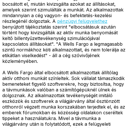
bocsátott el, miután kivizsgálta azokat az állításokat,
amelyek szerint szimulálták a munkát. Az alkalmazottak
mindannyian a cég vagyon- és befektetés-kezelési
részlegénél dolgoztak. A
pénzügyi felügyelethez
benyújtott tájékoztatás szerint "elbocsátásuk azután
történt hogy kivizsgálták az aktív munka benyomását
keltő billentyűzettevékenység szimulációjával
kapcsolatos állításokat". "A Wells Fargo a legmagasabb
szintű normákhoz köti alkalmazottait, és nem tolerálja az
etikátlan viselkedést" - áll a cég szóvivőjének
közleményében.
A Wells Fargo által elbocsátott alkalmazottak állítólag
aktív otthoni munkát színleltek. Sok vállalat támaszkodik
bemeneteket figyelő szoftverekre, hogy biztosítsa, hogy
a távmunkások valóban a számítógépüknél ülnek és
dolgoznak. Az alkalmazottak tevékenységét imitáló
eszközök és szoftverek a világjárvány által ösztönzött
otthonról végzett munka korszakában terjedtek el, és az
emberek fórumokban és közösségi oldalakon cseréltek
tippeket a használatukra. Mivel a távmunka a
világjárvány után is folytatódott, ezek a felügyeleti