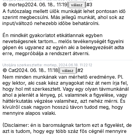
©
mortep
2024. 06. 18.
.
11:19
|
|
#
3
válasz
A futószalag mellett ülők munkáját lehet pontosan idő
szerint megbecsülni. Más jellegű munkát, ahol sok az
input/változó nehezebb időbe behatárolni.
Én mindkét gyakorlatot etikátlannak egyben
nevetségesnek tartom... melós tevékenységét figyelni
gépen és ugyanez az egyén aki a beleegyezését adta
erre, megpróbálja a rendszert átverni.
Utoljára szerkesztette: mortep, 2024.06.18. 11:22:12
©
Cat
2024. 06. 18.
.
11:18
|
|
#
2
válasz
Nem minden munkának van mérhető eredménye. Pl.
egy lektor, aki csak kész anyagokat néz át nem írja fel,
hogy hol mit szerkesztett. Vagy egy olyan távmunkánál
ahol a jelenlét a lényeg, pl. valaminek a figyelése, vagy
háttérkutatás végzése valamihez, azt nehéz mérni. És
kívülről csak nagyon hosszú távon tudod meg, hogy
mennyire alapos valaki.
(Disclaimer: én is baromságnak tartom ezt a figyelést, de
azt is tudom, hogy egy több száz fős cégnél mennyire