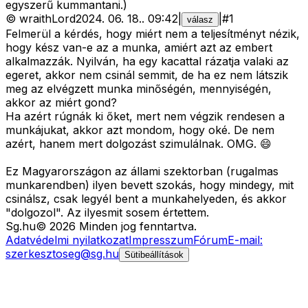
egyszerű kummantani.)
©
wraithLord
2024. 06. 18.
.
09:42
|
|
#
1
válasz
Felmerül a kérdés, hogy miért nem a teljesítményt nézik,
hogy kész van-e az a munka, amiért azt az embert
alkalmazzák. Nyilván, ha egy kacattal rázatja valaki az
egeret, akkor nem csinál semmit, de ha ez nem látszik
meg az elvégzett munka minőségén, mennyiségén,
akkor az miért gond?
Ha azért rúgnák ki őket, mert nem végzik rendesen a
munkájukat, akkor azt mondom, hogy oké. De nem
azért, hanem mert dolgozást szimulálnak. OMG. 😄
Ez Magyarországon az állami szektorban (rugalmas
munkarendben) ilyen bevett szokás, hogy mindegy, mit
csinálsz, csak legyél bent a munkahelyeden, és akkor
"dolgozol". Az ilyesmit sosem értettem.
Sg
.hu
©
2026
Minden jog fenntartva.
Adatvédelmi nyilatkozat
Impresszum
Fórum
E-mail:
szerkesztoseg@sg.hu
Sütibeállítások