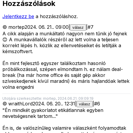
Hozzászólások
Jelentkezz be
a hozzászóláshoz.
©
mortep
2024. 06. 21.
.
09:00
|
|
#
7
válasz
A cikk alapján a munkáltató nagyon nem tűnik jó fejnek
😊 A munkavállalók részéről az lett volna a teljesen
korrekt lépés h. közlik az ellenvetéseiket és letiltják a
kémszoftvert.
Én mint fejlesztő egyszer találkoztam hasonló
próbálkozással, szépen elmondtam h. ez nálam deal-
break (ha már home office és saját gép akkor
szíveskedjenek kívül maradni) és máris hajlandóak lettek
volna engedni
Utoljára szerkesztette: mortep, 2024.06.21. 09:09:19
©
wraithLord
2024. 06. 20.
.
12:31
|
|
#
6
válasz
"Én mindkét gyakorlatot etikátlannak egyben
nevetségesnek tartom..."
Én is, de valószínűleg valamire válaszként folyamodtak