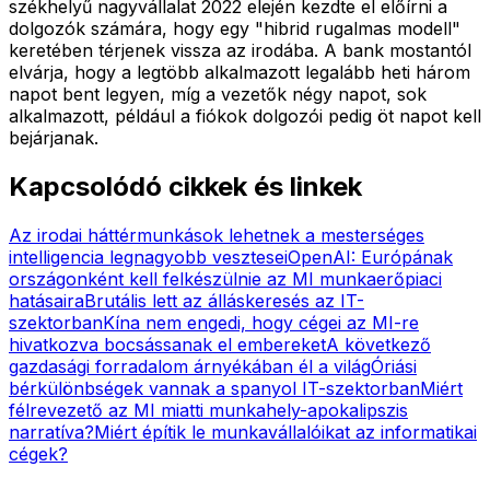
székhelyű nagyvállalat 2022 elején kezdte el előírni a
dolgozók számára, hogy egy "hibrid rugalmas modell"
keretében térjenek vissza az irodába. A bank mostantól
elvárja, hogy a legtöbb alkalmazott legalább heti három
napot bent legyen, míg a vezetők négy napot, sok
alkalmazott, például a fiókok dolgozói pedig öt napot kell
bejárjanak.
Kapcsolódó cikkek és linkek
Az irodai háttérmunkások lehetnek a mesterséges
intelligencia legnagyobb vesztesei
OpenAI: Európának
országonként kell felkészülnie az MI munkaerőpiaci
hatásaira
Brutális lett az álláskeresés az IT-
szektorban
Kína nem engedi, hogy cégei az MI-re
hivatkozva bocsássanak el embereket
A következő
gazdasági forradalom árnyékában él a világ
Óriási
bérkülönbségek vannak a spanyol IT-szektorban
Miért
félrevezető az MI miatti munkahely-apokalipszis
narratíva?
Miért építik le munkavállalóikat az informatikai
cégek?