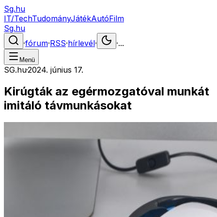
Sg.hu
IT/Tech
Tudomány
Játék
Autó
Film
Sg.hu
·
fórum
·
RSS
·
hírlevél
·
·
...
Menü
SG.hu
·
2024. június 17.
Kirúgták az egérmozgatóval munkát
imitáló távmunkásokat