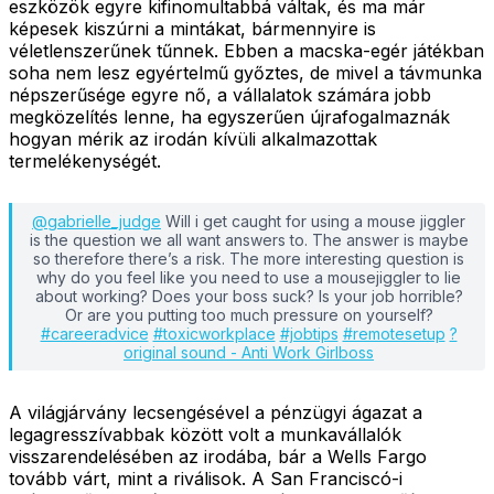
eszközök egyre kifinomultabbá váltak, és ma már
képesek kiszúrni a mintákat, bármennyire is
véletlenszerűnek tűnnek. Ebben a macska-egér játékban
soha nem lesz egyértelmű győztes, de mivel a távmunka
népszerűsége egyre nő, a vállalatok számára jobb
megközelítés lenne, ha egyszerűen újrafogalmaznák
hogyan mérik az irodán kívüli alkalmazottak
termelékenységét.
@gabrielle_judge
Will i get caught for using a mouse jiggler
is the question we all want answers to. The answer is maybe
so therefore there’s a risk. The more interesting question is
why do you feel like you need to use a mousejiggler to lie
about working? Does your boss suck? Is your job horrible?
Or are you putting too much pressure on yourself?
#careeradvice
#toxicworkplace
#jobtips
#remotesetup
?
original sound - Anti Work Girlboss
A világjárvány lecsengésével a pénzügyi ágazat a
legagresszívabbak között volt a munkavállalók
visszarendelésében az irodába, bár a Wells Fargo
tovább várt, mint a riválisok. A San Franciscó-i