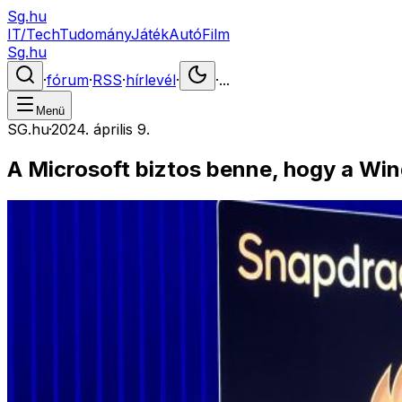
Sg.hu
IT/Tech
Tudomány
Játék
Autó
Film
Sg.hu
·
fórum
·
RSS
·
hírlevél
·
·
...
Menü
SG.hu
·
2024. április 9.
A Microsoft biztos benne, hogy a Win