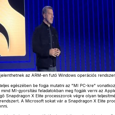
jelenthetnek az ARM-en futó Windows operációs rendszer
eljes egészében be fogja mutatni az "MI PC-kre" vonatkozó
ind MI-gyorsítási feladatokban meg fogják verni az Appl
elgő Snapdragon X Elite processzorok végre olyan teljesítm
rendszert. A Microsoft sokat vár a Snapdragon X Elite pr
nni.