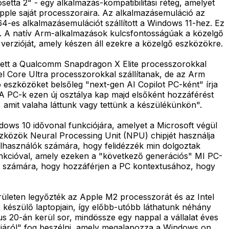
etta 2" - egy alkalmazás-kompatibilitási réteg, amelyet
Apple saját processzoraira. Az alkalmazásemuláció az
64-es alkalmazásemulációt szállított a Windows 11-hez. Ez
. A natív Arm-alkalmazások kulcsfontosságúak a közelgő
erzióját, amely készen áll ezekre a közelgő eszközökre.
elyett a Qualcomm Snapdragon X Elite processzorokkal
ntel Core Ultra processzorokkal szállítanak, de az Arm
eszközöket belsőleg "next-gen AI Copilot PC-ként" írja
. A PC-k ezen új osztálya kap majd elsőként hozzáférést
amit valaha láttunk vagy tettünk a készülékünkön".
ows 10 idővonal funkciójára, amelyet a Microsoft végül
eszközök Neural Processing Unit (NPU) chipjét használja
lhasználók számára, hogy felidézzék min dolgoztak
unkcióval, amely ezeken a "következő generációs" MI PC-
lot számára, hogy hozzáférjen a PC kontextusához, hogy
ületen legyőzték az Apple M2 processzorát és az Intel
a készülő laptopjain, így előbb-utóbb láthatunk néhány
us 20-án kerül sor, mindössze egy nappal a vállalat éves
íziójáról" fog beszélni, amely megalapozza a Windows on