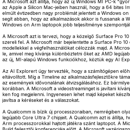
A Microsoft azt állítja, hogy az új Windows MI PC-k "gyo
az Apple a Silicon Mac-jeiben használ, hogy a 64 bites In
elmúlt évtizedben nagy problémát jelentett a Windows on 
segít abban, hogy az alkalmazások akkor is fussanak a
Windows on Arm laptopok jobb teljesítménye szempontjáb
A Microsoft azt is tervezi, hogy a közelgő Surface Pro 1
szereli fel. A Microsoft már bejelentette a Surface Pro 10
modellekkel a végfelhasználókat célozzák majd. A Micros
le, amivel meg kívánja különböztetni őket az AMD legújab
az új, MI-alapú Windows funkciókhoz, köztük egy AI Expl
Az AI Explorert úgy tervezték, hogy a számítógépen előh
eltávolított. Míg a Timeline az alkalmazásfejlesztőkre t
az események idővonalának átvizsgálásához. Ez bármilye
korábban. A Microsoft a videostreaminget is javítani kí
ken fog megjelenni. Ingyenesen lehet majd képeket készít
javítsa a kéréseket és a válaszokat.
A Qualcomm is bízik új processzoraiban, nemrégiben oly
legújabb Core Ultra 7 chipjeit. A Qualcomm azt is állítja
Arm processzorokkal hajtott játékra szánt laptopot. A Mi
Build fejlesztői konferenciája előtt. A Microsoft vezériga