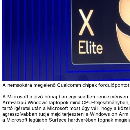
A nemsokára megjelenő Qualcomm chipek fordulópontot 
A Microsoft a jövő hónapban egy seattle-i rendezvényen t
Arm-alapú Windows laptopok mind CPU-teljesítményben, m
tartó ígéretei után a Microsoft most úgy véli, hogy a köz
agresszívabban tudja majd terjeszteni a Windows on Arm 
a Microsoft legújabb Surface hardverében fognak megjele