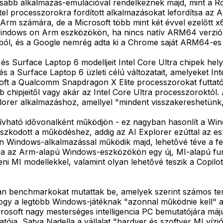
rsabb alkalmazás-emulációval rendelkeznek majd, mint a Ros
tel processzorokra fordított alkalmazásokat lefordítsa az 
Arm számára, de a Microsoft több mint két évvel ezelőtt x
 Windows on Arm eszközökön, ha nincs natív ARM64 verzió
ól, és a Google nemrég adta ki a Chrome saját ARM64-es v
0 és Surface Laptop 6 modelljeit Intel Core Ultra chipek h
 és a Surface Laptop 6 üzleti célú változatait, amelyeket I
oft a Qualcomm Snapdragon X Elite processzorokat futtató 
b chipjeitől vagy akár az Intel Core Ultra processzoroktól
orer alkalmazáshoz, amellyel "mindent visszakereshetünk, 
ívható idővonalként működjön - ez nagyban hasonlít a Wind
ámaszkodott a működéshez, addig az AI Explorer ezúttal az 
n Windows-alkalmazással működik majd, lehetővé téve a fe
vánja az Arm-alapú Windows-eszközökön egy új, MI-alapú f
eni MI modellekkel, valamint olyan lehetővé teszik a Copi
an benchmarkokat mutattak be, amelyek szerint számos ter
, hogy a legtöbb Windows-játéknak "azonnal működnie kell" 
crosoft nagy mesterséges intelligencia PC bemutatójára máj
zgatója, Satya Nadella a vállalat "hardver és szoftver MI v