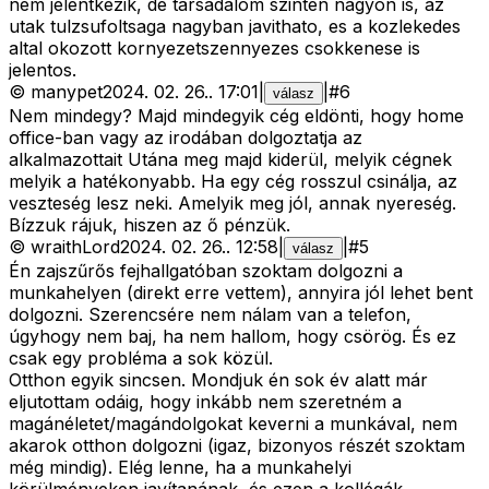
nem jelentkezik, de tarsadalom szinten nagyon is, az
utak tulzsufoltsaga nagyban javithato, es a kozlekedes
altal okozott kornyezetszennyezes csokkenese is
jelentos.
©
manypet
2024. 02. 26.
.
17:01
|
|
#
6
válasz
Nem mindegy? Majd mindegyik cég eldönti, hogy home
office-ban vagy az irodában dolgoztatja az
alkalmazottait Utána meg majd kiderül, melyik cégnek
melyik a hatékonyabb. Ha egy cég rosszul csinálja, az
veszteség lesz neki. Amelyik meg jól, annak nyereség.
Bízzuk rájuk, hiszen az ő pénzük.
©
wraithLord
2024. 02. 26.
.
12:58
|
|
#
5
válasz
Én zajszűrős fejhallgatóban szoktam dolgozni a
munkahelyen (direkt erre vettem), annyira jól lehet bent
dolgozni. Szerencsére nem nálam van a telefon,
úgyhogy nem baj, ha nem hallom, hogy csörög. És ez
csak egy probléma a sok közül.
Otthon egyik sincsen. Mondjuk én sok év alatt már
eljutottam odáig, hogy inkább nem szeretném a
magánéletet/magándolgokat keverni a munkával, nem
akarok otthon dolgozni (igaz, bizonyos részét szoktam
még mindig). Elég lenne, ha a munkahelyi