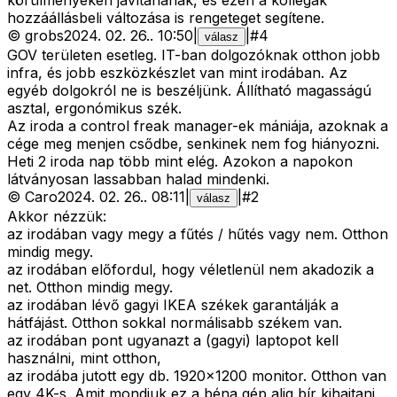
körülményeken javítanának, és ezen a kollégák
hozzáállásbeli változása is rengeteget segítene.
©
grobs
2024. 02. 26.
.
10:50
|
|
#
4
válasz
GOV területen esetleg. IT-ban dolgozóknak otthon jobb
infra, és jobb eszközkészlet van mint irodában. Az
egyéb dolgokról ne is beszéljünk. Állítható magasságú
asztal, ergonómikus szék.
Az iroda a control freak manager-ek mániája, azoknak a
cége meg menjen csődbe, senkinek nem fog hiányozni.
Heti 2 iroda nap több mint elég. Azokon a napokon
látványosan lassabban halad mindenki.
©
Caro
2024. 02. 26.
.
08:11
|
|
#
2
válasz
Akkor nézzük:
az irodában vagy megy a fűtés / hűtés vagy nem. Otthon
mindig megy.
az irodában előfordul, hogy véletlenül nem akadozik a
net. Otthon mindig megy.
az irodában lévő gagyi IKEA székek garantálják a
hátfájást. Otthon sokkal normálisabb székem van.
az irodában pont ugyanazt a (gagyi) laptopot kell
használni, mint otthon,
az irodába jutott egy db. 1920x1200 monitor. Otthon van
egy 4K-s. Amit mondjuk ez a béna gép alig bír kihajtani,