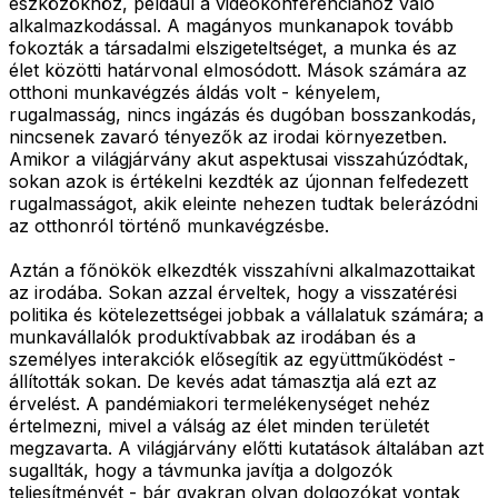
eszközökhöz, például a videokonferenciához való
alkalmazkodással. A magányos munkanapok tovább
fokozták a társadalmi elszigeteltséget, a munka és az
élet közötti határvonal elmosódott. Mások számára az
otthoni munkavégzés áldás volt - kényelem,
rugalmasság, nincs ingázás és dugóban bosszankodás,
nincsenek zavaró tényezők az irodai környezetben.
Amikor a világjárvány akut aspektusai visszahúzódtak,
sokan azok is értékelni kezdték az újonnan felfedezett
rugalmasságot, akik eleinte nehezen tudtak belerázódni
az otthonról történő munkavégzésbe.
Aztán a főnökök elkezdték visszahívni alkalmazottaikat
az irodába. Sokan azzal érveltek, hogy a visszatérési
politika és kötelezettségei jobbak a vállalatuk számára; a
munkavállalók produktívabbak az irodában és a
személyes interakciók elősegítik az együttműködést -
állították sokan. De kevés adat támasztja alá ezt az
érvelést. A pandémiakori termelékenységet nehéz
értelmezni, mivel a válság az élet minden területét
megzavarta. A világjárvány előtti kutatások általában azt
sugallták, hogy a távmunka javítja a dolgozók
teljesítményét - bár gyakran olyan dolgozókat vontak