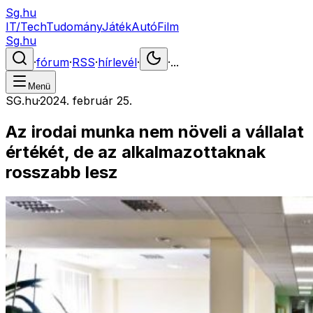
Sg.hu
IT/Tech
Tudomány
Játék
Autó
Film
Sg.hu
·
fórum
·
RSS
·
hírlevél
·
·
...
Menü
SG.hu
·
2024. február 25.
Az irodai munka nem növeli a vállalat
értékét, de az alkalmazottaknak
rosszabb lesz