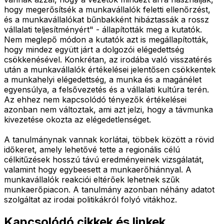
hogy megerősítsék a munkavállalók feletti ellenőrzést,
és a munkavállalókat bűnbakként hibáztassák a rossz
vállalati teljesítményért" - állapították meg a kutatók.
Nem meglepő módon a kutatók azt is megállapították,
hogy mindez együtt járt a dolgozói elégedettség
csökkenésével. Konkrétan, az irodába való visszatérés
után a munkavállalók értékelései jelentősen csökkentek
a munkahelyi elégedettség, a munka és a magánélet
egyensúlya, a felsővezetés és a vállalati kultúra terén.
Az ehhez nem kapcsolódó tényezők értékelései
azonban nem változtak, ami azt jelzi, hogy a távmunka
kivezetése okozta az elégedetlenséget.
A tanulmánynak vannak korlátai, többek között a rövid
időkeret, amely lehetővé tette a regionális célú
célkitűzések hosszú távú eredményeinek vizsgálatát,
valamint hogy egybeesett a munkaerőhiánnyal. A
munkavállalók reakciói eltérőek lehetnek szűk
munkaerőpiacon. A tanulmány azonban néhány adatot
szolgáltat az irodai politikákról folyó vitákhoz.
Kapcsolódó cikkek és linkek