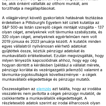
be, akik önként vállalták az otthoni munkát, ami
torzíthatja a megállapításokat.
A világjárványt követő gyakorlatok hatásának tisztázása
érdekében a Pittsburghi Egyetem két üzleti kutatója az
S&P 500-as listán szereplő cégek mintáját vizsgálta - 137
olyan céget, amelyeknek volt távmunka szabályzata, és
320 olyan céget, amelyeknek egyértelműen nem volt
2019 júniusa és 2023 januárja között. A kutatók minden
egyes vállalatról nyilvánosan elérhető adatokat
gyűjtöttek össze, köztük pénzügyi adatokat és
munkavállalói értékeléseket. Ezután megvizsgálták, hogy
milyen tényezők kapcsolódnak ahhoz, hogy egy cég
hogyan döntött a kérdésben (például a vállalat mérete,
pénzügyi korlátai és vezérigazgatói jellemzői) valamint a
távmunka-jogoksultságok következményei - a cégek
munkavállalói elégedettsége és pénzügyi mutatói.
Összességében az
elemzés
azt találta, hogy az irodába
visszatérés nem javította a cégek pénzügyi mutatóit, de
csökkentette a munkavállalók elégedettségét. A
részletesebb adatok szerint az irodai élharcosok olyan