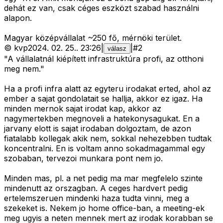
dehát ez van, csak céges eszközt szabad használni
alapon.
Magyar középvállalat ~250 fő, mérnöki terület.
©
kvp
2024. 02. 25.
.
23:26
|
|
#
2
válasz
"A vállalatnál kiépített infrastruktúra profi, az otthoni
meg nem."
Ha a profi infra alatt az egyteru irodakat erted, ahol az
ember a sajat gondolatait se hallja, akkor ez igaz. Ha
minden mernok sajat irodat kap, akkor az
nagymertekben megnoveli a hatekonysagukat. En a
jarvany elott is sajat irodaban dolgoztam, de azon
fiatalabb kollegak akik nem, sokkal nehezebben tudtak
koncentralni. En is voltam anno sokadmagammal egy
szobaban, tervezoi munkara pont nem jo.
Minden mas, pl. a net pedig ma mar megfelelo szinte
mindenutt az orszagban. A ceges hardvert pedig
ertelemszeruen mindenki haza tudta vinni, meg a
szekeket is. Nekem jo home office-ban, a meeting-ek
meg ugyis a neten mennek mert az irodak korabban se