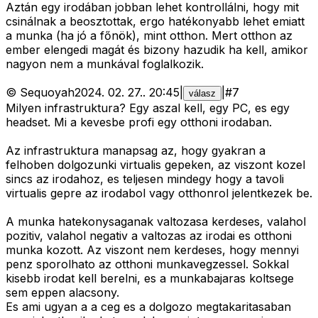
Aztán egy irodában jobban lehet kontrollálni, hogy mit
csinálnak a beosztottak, ergo hatékonyabb lehet emiatt
a munka (ha jó a főnök), mint otthon. Mert otthon az
ember elengedi magát és bizony hazudik ha kell, amikor
nagyon nem a munkával foglalkozik.
©
Sequoyah
2024. 02. 27.
.
20:45
|
|
#
7
válasz
Milyen infrastruktura? Egy aszal kell, egy PC, es egy
headset. Mi a kevesbe profi egy otthoni irodaban.
Az infrastruktura manapsag az, hogy gyakran a
felhoben dolgozunki virtualis gepeken, az viszont kozel
sincs az irodahoz, es teljesen mindegy hogy a tavoli
virtualis gepre az irodabol vagy otthonrol jelentkezek be.
A munka hatekonysaganak valtozasa kerdeses, valahol
pozitiv, valahol negativ a valtozas az irodai es otthoni
munka kozott. Az viszont nem kerdeses, hogy mennyi
penz sporolhato az otthoni munkavegzessel. Sokkal
kisebb irodat kell berelni, es a munkabajaras koltsege
sem eppen alacsony.
Es ami ugyan a a ceg es a dolgozo megtakaritasaban