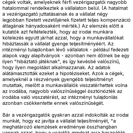
cégek voltak, amelyeknek férfi vezérigazgatói nagyobb
hatalommal rendelkeztek a vállalaton belül. (A hatalmat
a vezérigazgató juttatásainak és a vállalat négy
legjobban fizetett vezetőjének fizetett teljes kompenzáció
átlagának hányadosaként mérték.) Az elemzés előtt a
kutatók azt feltételezték, hogy az irodai munkára
kötelezés együtt járhat azzal, hogy a munkavállalókat
hibáztassák a vállalat gyenge teljesítményéért. Az
intézményi tulajdonban lévő vállalatok - például fedezeti
alapok vagy alapítványok - azonban nem dőlnek be egy
ilyen "hibáztató játéknak", és így kevésbé valószínű,
hogy ilyen megoldást alkalmazzanak. Az adatok
alátámasztották ezeket a hipotéziseket. Azok a cégek,
amelyeknél a részvények gyengébb teljesítményt
mutattak, mielőtt a munkavállalók visszatérhettek volna
az irodába, nagyobb valószínűséggel ösztönözték az
irodába való visszatérést, az intézményi tulajdonlás
azonban csökkentette ennek valószínűségét.
Bár a vezérigazgatók gyakran azzal indokolták az irodai
munkát, hogy ez javítja a vállalat teljesítményét, "a
meghatározó elemzések eredményei összhangban
vannak azzal, hogy a vezetők mindezt arra használják,