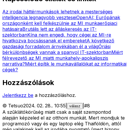
Az irodai háttérmunkások lehetnek a mesterséges
intelligencia legnagyobb vesztesei
OpenAI: Európának
országonként kell felkészülnie az MI munkaerőpiaci
hatásaira
Brutális lett az álláskeresés az IT-
szektorban
Kína nem engedi, hogy cégei az MI-re
hivatkozva bocsássanak el embereket
A következő
gazdasági forradalom árnyékában él a világ
Óriási
bérkülönbségek vannak a spanyol IT-szektorban
Miért
félrevezető az MI miatti munkahely-apokalipszis
narratíva?
Miért építik le munkavállalóikat az informatikai
cégek?
Hozzászólások
Jelentkezz be
a hozzászóláshoz.
©
Tetsuo
2024. 02. 28.
.
10:55
|
|
#
8
válasz
A szűklátókörűség miatt csak a saját szempontod
alapján képzeled el az otthoni munkát. Mert mondjuk te
programozó vagy és egy laptop elég Thaiföldön, attól
még valakinek kell az irodába nyomtató (mert bizony