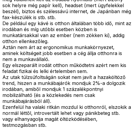
sok helyre még papír kell), headset (mert ügyfelekkel
beszél), biztos és szélessávú internet, de Japánban még
fax-készülék is stb. stb.
De például egy kávé is otthon általában több idő, mint az
irodában és míg utóbbi esetben közben is
munkatársakkal van az ember (nem zökken ki), addig
otthon ellenkezőleg.
Aztán nem árt az ergonomikus munkakörnyezet,
aminek költségeit jobb esetben a cég állja otthonra is
nem a munkavállaló.
Egy elszeparált irodát otthon működtetni azért nem kis
feladat fizikai és lelki értelemben sem.
Az utak túlzsúfoltságán sokat nem javít a hazaköltöző
trend, hiszen a munkábajárók mondjuk 2%-a dolgozik
irodában, amiből mondjuk 1 százalékpontnyi
mobilizálható (és a közlekedés nem csak
munkábajárásból áll).
Ezenfelül ha valaki ritkán mozdul ki otthonról, elszokik a
normál léttől, introvertált lehet vagy pánikbeteg stb.
vagy elhanyagolja magát öltözködésében,
testmozgásban stb.