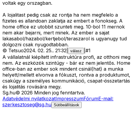
voltak egy orszagban.
A lojalitast pedig csak az rontja ha nem megfelelo a
fizetes es allandoan zaklatja az embert a fonokseg. A
home office ez utobbit szunteti meg. 10-bol 11 mernok
nem akar bejarni, mert minek. Az ember a sajat
lakasabol/hazabol/kertjebol/teraszarol is ugyanugy tud
dolgozni csak nyugodtabban.
©
Tetsuo
2024. 02. 25.
.
21:32
|
|
#
1
válasz
A vállalatnál kiépített infrastruktúra profi, az otthoni meg
nem. Az eszközök szintúgy - bár ez nem jelentős. Home
office-ban az ember sok mindent csinál(hat) a munka
helyett/mellett elvonva a fókuszt, rontva a produktumot,
csakúgy a személyes kommunikáció, csapat-összetartás
és lojalitás rovására megy.
Sg
.hu
©
2026
Minden jog fenntartva.
Adatvédelmi nyilatkozat
Impresszum
Fórum
E-mail:
szerkesztoseg@sg.hu
Sütibeállítások