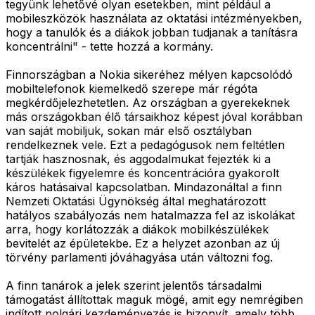
tegyünk lehetővé olyan esetekben, mint például a
mobileszközök használata az oktatási intézményekben,
hogy a tanulók és a diákok jobban tudjanak a tanításra
koncentrálni" - tette hozzá a kormány.
Finnországban a Nokia sikeréhez mélyen kapcsolódó
mobiltelefonok kiemelkedő szerepe már régóta
megkérdőjelezhetetlen. Az országban a gyerekeknek
más országokban élő társaikhoz képest jóval korábban
van saját mobiljuk, sokan már első osztályban
rendelkeznek vele. Ezt a pedagógusok nem feltétlen
tartják hasznosnak, és aggodalmukat fejezték ki a
készülékek figyelemre és koncentrációra gyakorolt
káros hatásaival kapcsolatban. Mindazonáltal a finn
Nemzeti Oktatási Ügynökség által meghatározott
hatályos szabályozás nem hatalmazza fel az iskolákat
arra, hogy korlátozzák a diákok mobilkészülékek
bevitelét az épületekbe. Ez a helyzet azonban az új
törvény parlamenti jóváhagyása után változni fog.
A finn tanárok a jelek szerint jelentős társadalmi
támogatást állítottak maguk mögé, amit egy nemrégiben
indított polgári kezdeményezés is bizonyít, amely több