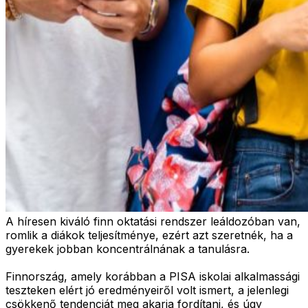
A híresen kiváló finn oktatási rendszer leáldozóban van,
romlik a diákok teljesítménye, ezért azt szeretnék, ha a
gyerekek jobban koncentrálnának a tanulásra.
Finnország, amely korábban a PISA iskolai alkalmassági
teszteken elért jó eredményeiről volt ismert, a jelenlegi
csökkenő tendenciát meg akarja fordítani, és úgy