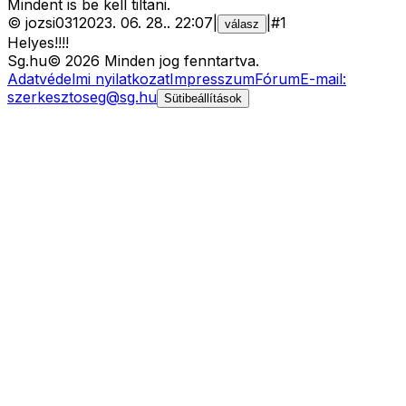
Mindent is be kell tiltani.
©
jozsi031
2023. 06. 28.
.
22:07
|
|
#
1
válasz
Helyes!!!!
Sg
.hu
©
2026
Minden jog fenntartva.
Adatvédelmi nyilatkozat
Impresszum
Fórum
E-mail:
szerkesztoseg@sg.hu
Sütibeállítások