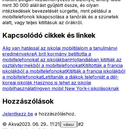
mint 30 000 aláírást gyűjtött össze, és olyan
intézkedések bevezetését sürgette, mint például a
mobiltelefonok kikapcsolása a tanórák és a szünetek
alatt, vagy teljes kitiltásuk az órákról.
Kapcsolódó cikkek és linkek
Alig van hatással az iskolai mobiltilalom a tanulmányi
eredményekre
A brit kormány betiltotta a
mobiltelefonokat az iskolákban
Hollandiában kitiltják az
osztálytermekből a mobiltelefonokat
Kitiltották a francia
iskolákból a mobiltelefonokat
Kitiltják a francia iskolákból
a mobiltelefonokat
Letiltanák a diákok telefonját a dél-
koreai iskolák
Hasznos is lehet az iskolai
mobilhasználat
Ingyen mobil New York-i iskolásoknak
Hozzászólások
Jelentkezz be
a hozzászóláshoz.
©
Akva
2023. 06. 29.
.
11:21
|
|
#
2
válasz