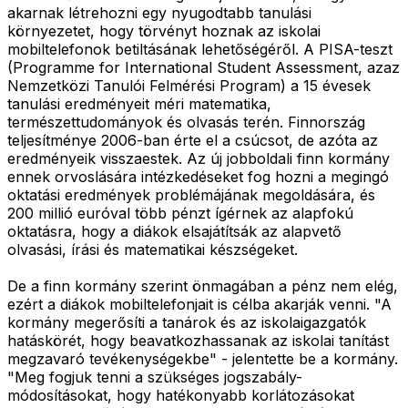
akarnak létrehozni egy nyugodtabb tanulási
környezetet, hogy törvényt hoznak az iskolai
mobiltelefonok betiltásának lehetőségéről. A PISA-teszt
(Programme for International Student Assessment, azaz
Nemzetközi Tanulói Felmérési Program) a 15 évesek
tanulási eredményeit méri matematika,
természettudományok és olvasás terén. Finnország
teljesítménye 2006-ban érte el a csúcsot, de azóta az
eredményeik visszaestek. Az új jobboldali finn kormány
ennek orvoslására intézkedéseket fog hozni a megingó
oktatási eredmények problémájának megoldására, és
200 millió euróval több pénzt ígérnek az alapfokú
oktatásra, hogy a diákok elsajátítsák az alapvető
olvasási, írási és matematikai készségeket.
De a finn kormány szerint önmagában a pénz nem elég,
ezért a diákok mobiltelefonjait is célba akarják venni. "A
kormány megerősíti a tanárok és az iskolaigazgatók
hatáskörét, hogy beavatkozhassanak az iskolai tanítást
megzavaró tevékenységekbe" - jelentette be a kormány.
"Meg fogjuk tenni a szükséges jogszabály-
módosításokat, hogy hatékonyabb korlátozásokat