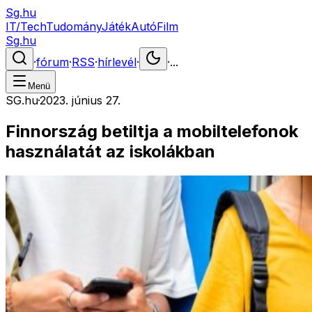
Sg.hu
IT/Tech
Tudomány
Játék
Autó
Film
Sg.hu
·
fórum
·
RSS
·
hírlevél
·
·
...
Menü
SG.hu
·
2023. június 27.
Finnország betiltja a mobiltelefonok
használatát az iskolákban