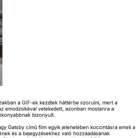
szakban a GIF-ek kezdtek háttérbe szorulni, mert a
az emodzsikéval vetekedett, azonban mostanra a
tékonyabbnak bizonyult.
gy Gatsby című film egyik jelenetében koccintásra emeli a
ésének és a bejegyzésekhez való hozzáadásának