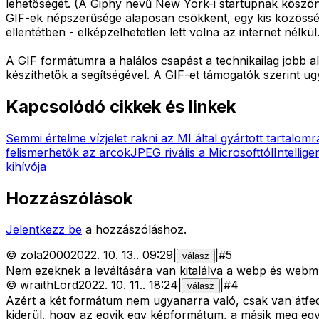
lehetőségét. (A Giphy nevű New York-i startupnak köszö
GIF-ek népszerűsége alaposan csökkent, egy kis közösség 
ellentétben - elképzelhetetlen lett volna az internet nélkül
A GIF formátumra a halálos csapást a technikailag jobb al
készíthetők a segítségével. A GIF-et támogatók szerint
Kapcsolódó cikkek és linkek
Semmi értelme vízjelet rakni az MI által gyártott tartalomr
felismerhetők az arcok
JPEG rivális a Microsofttól
Intellig
kihívója
Hozzászólások
Jelentkezz be
a hozzászóláshoz.
©
zola2000
2022. 10. 13.
.
09:29
|
|
#
5
válasz
Nem ezeknek a leváltására van kitalálva a webp és webm
©
wraithLord
2022. 10. 11.
.
18:24
|
|
#
4
válasz
Azért a két formátum nem ugyanarra való, csak van átfedés 
kiderül, hogy az egyik egy képformátum, a másik meg egy