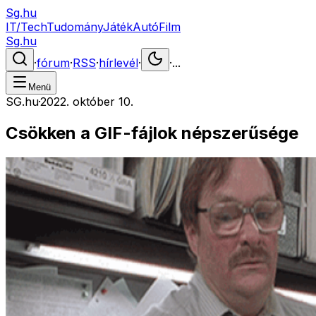
Sg.hu
IT/Tech
Tudomány
Játék
Autó
Film
Sg.hu
·
fórum
·
RSS
·
hírlevél
·
·
...
Menü
SG.hu
·
2022. október 10.
Csökken a GIF-fájlok népszerűsége