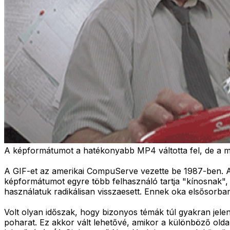
A képformátumot a hatékonyabb MP4 váltotta fel, de a m
A GIF-et az amerikai CompuServe vezette be 1987-ben. A
képformátumot egyre több felhasználó tartja "kínosnak"
használatuk radikálisan visszaesett. Ennek oka elsősorba
Volt olyan időszak, hogy bizonyos témák túl gyakran jele
poharat. Ez akkor vált lehetővé, amikor a különböző old