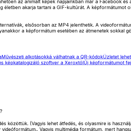
nhetően az animált képek napjainkban már a Facebook és 
életben akarja tartani a GIF-kultúrát. A képformátumot oly
.
ternatívák, elsősorban az MP4 jelenthetik. A videoformátum
 ugyanakkor a képformátum esetében az átmenetek sokkal 
a
Művészeti alkotásokká válhatnak a QR-kódok
Üzletet lehe
ens képkatalogizáló szoftver a Xeroxtól
Új képformátumot fej
?
közöttük. (Vagyis lehet átfedés, és olyasmire is használják
 videóformátum.. Vagyis multimédia formátum, mert hangsá