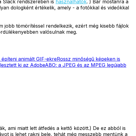
a Slack rendszerében is
használhatók
. ) Bár mostanra a
an dologként értékelik, amely - a fotókkal és videókkal
 jobb tömörítéssel rendelkezik, ezért még kisebb fájlok
gördülékenyebben valósulnak meg.
t építeni animált GIF-ekre
Rossz minőségű képeken is
lesztett ki az Adobe
ABO: a JPEG és az MPEG legújabb
, ami miatt lett átfedés a kettő között.) De ez abból is
vot is lehet rakni bele, tehát még messzebb mentünk a