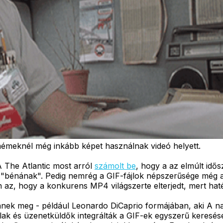
émeknél még inkább képet használnak videó helyett.
 The Atlantic most arról
számolt be
, hogy a az elmúlt idő
, "bénának". Pedig nemrég a GIF-fájlok népszerűsége még 
n az, hogy a konkurens MP4 világszerte elterjedt, mert ha
nnek meg - például Leonardo DiCaprio formájában, aki A na
alak és üzenetküldők integrálták a GIF-ek egyszerű keres