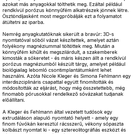
azokat más anyagokkal tölthetik meg. Ezáltal például
rendkívül porózus könnyűfém alkatrészek jönnek létre.
Ösztöndíjasként most megpróbálják ezt a folyamatot
átültetni az iparba.
Nemrég anyagkutatóknak sikerült a bravúr: 3D-s
nyomtatóval sóból vázat készítettek, amelyet aztán
folyékony magnéziummal töltöttek meg. Miután a
könnyűfém kihűlt és megszilárdult, a szakemberek
kimosták a sókeretet - és máris készen állt a rendkívül
porózus magnéziumból készült tárgy, amelyet például
biológiailag lebomló csontimplantátumként lehet
használni. Azóta Nicole Kleger és Simona Fehlmann egy
interdiszciplináris csapattal együtt finomították és
módosították az eljárást, hogy még összetettebb, még
finomabb pórusokkal rendelkező sóvázakat tudjanak
előállítani.
A Kleger és Fehlmann által vezetett tudósok egy
extrudáláson alapuló nyomtató helyett - amely egy
finom fúvókán keresztül rácsszerű, vékony sópaszta
kolbászt nyomtat ki - egy sztereolitográfiás eszközt és