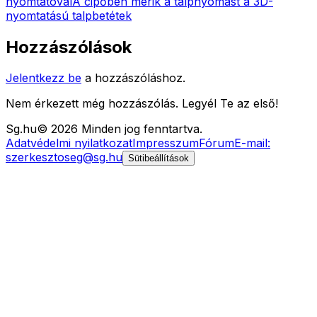
nyomtatóval
A cipőben mérik a talpnyomást a 3D-
nyomtatású talpbetétek
Hozzászólások
Jelentkezz be
a hozzászóláshoz.
Nem érkezett még hozzászólás. Legyél Te az első!
Sg
.hu
©
2026
Minden jog fenntartva.
Adatvédelmi nyilatkozat
Impresszum
Fórum
E-mail:
szerkesztoseg@sg.hu
Sütibeállítások