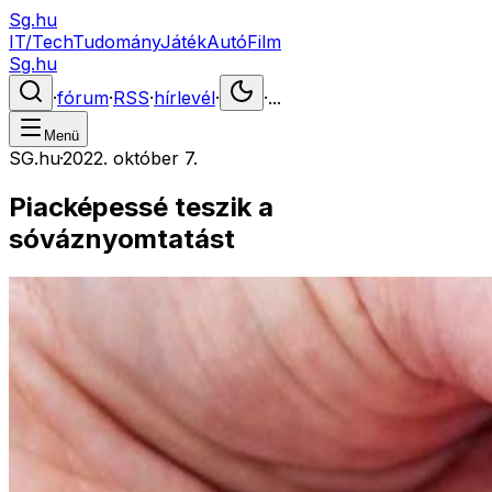
Sg.hu
IT/Tech
Tudomány
Játék
Autó
Film
Sg.hu
·
fórum
·
RSS
·
hírlevél
·
·
...
Menü
SG.hu
·
2022. október 7.
Piacképessé teszik a
sóváznyomtatást