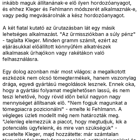
inkább maguk állítanának-e elő ilyen hordozóanyagot,
és ehhez Kleger és Fehlmann módszerét alkalmaznák-e,
vagy pedig megvásárolnák a kész hordozóanyagot.
A két fiatal kutató az űrutazásban lát egy másik
lehetséges alkalmazást. "Az űrmissziókban a súly pénz"
- taglalta Kleger. Minden gramm számít, ezért az
eljárásukkal előállított könnyűfém alkatrészek
alkalmasak űrhajókon vagy rakétákon való
felhasználásra.
Egy dolog azonban már most világos: a megalkotott
eszközök nem olcsó tömegtermékek, hanem viszonylag
drága, egyedi gyártású megoldások lesznek. Ennek oka,
hogy a gyártási folyamat meglehetősen lassú, és nem
teszi lehetővé, hogy rövid időn belül nagyon nagy
mennyiséget állítsanak elő. "Nem fogjuk magunkat a
tömegpiacra pozicionálni" - emelte ki Fehlmann. A
végleges üzleti modellt még nem határozták meg.
"Jelenleg elemezzük a piacot, hogy megtudjuk, kik a
potenciális ügyfeleink, és mire van szükségük" -
ecsetelte Kleger, majd hozzátette: már számtalan