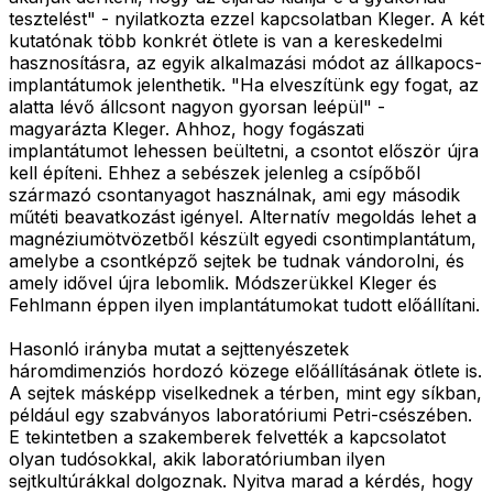
tesztelést" - nyilatkozta ezzel kapcsolatban Kleger. A két
kutatónak több konkrét ötlete is van a kereskedelmi
hasznosításra, az egyik alkalmazási módot az állkapocs-
implantátumok jelenthetik. "Ha elveszítünk egy fogat, az
alatta lévő állcsont nagyon gyorsan leépül" -
magyarázta Kleger. Ahhoz, hogy fogászati
implantátumot lehessen beültetni, a csontot először újra
kell építeni. Ehhez a sebészek jelenleg a csípőből
származó csontanyagot használnak, ami egy második
műtéti beavatkozást igényel. Alternatív megoldás lehet a
magnéziumötvözetből készült egyedi csontimplantátum,
amelybe a csontképző sejtek be tudnak vándorolni, és
amely idővel újra lebomlik. Módszerükkel Kleger és
Fehlmann éppen ilyen implantátumokat tudott előállítani.
Hasonló irányba mutat a sejttenyészetek
háromdimenziós hordozó közege előállításának ötlete is.
A sejtek másképp viselkednek a térben, mint egy síkban,
például egy szabványos laboratóriumi Petri-csészében.
E tekintetben a szakemberek felvették a kapcsolatot
olyan tudósokkal, akik laboratóriumban ilyen
sejtkultúrákkal dolgoznak. Nyitva marad a kérdés, hogy