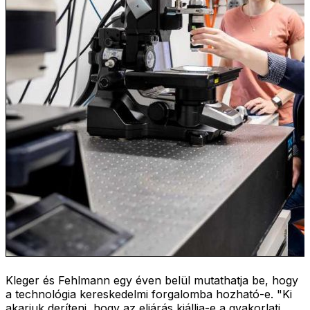
Kleger és Fehlmann egy éven belül mutathatja be, hogy
a technológia kereskedelmi forgalomba hozható-e. "Ki
akarjuk deríteni, hogy az eljárás kiállja-e a gyakorlati