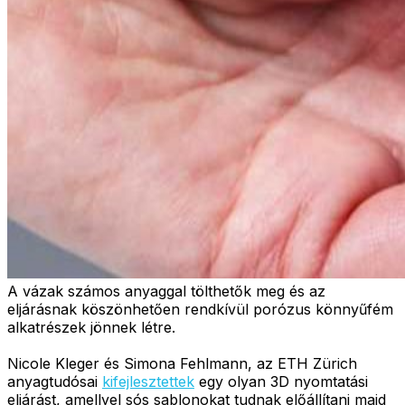
A vázak számos anyaggal tölthetők meg és az
eljárásnak köszönhetően rendkívül porózus könnyűfém
alkatrészek jönnek létre.
Nicole Kleger és Simona Fehlmann, az ETH Zürich
anyagtudósai
kifejlesztettek
egy olyan 3D nyomtatási
eljárást, amellyel sós sablonokat tudnak előállítani majd