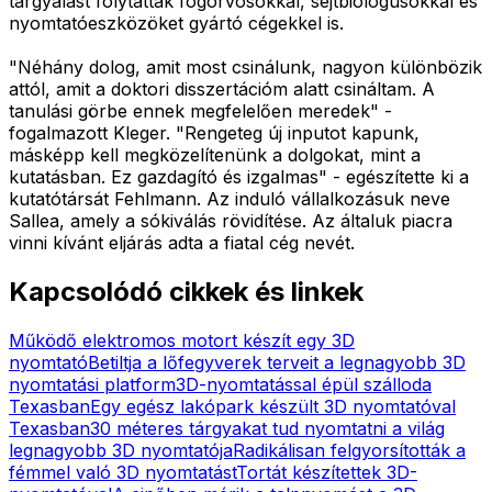
tárgyalást folytattak fogorvosokkal, sejtbiológusokkal és
nyomtatóeszközöket gyártó cégekkel is.
"Néhány dolog, amit most csinálunk, nagyon különbözik
attól, amit a doktori disszertációm alatt csináltam. A
tanulási görbe ennek megfelelően meredek" -
fogalmazott Kleger. "Rengeteg új inputot kapunk,
másképp kell megközelítenünk a dolgokat, mint a
kutatásban. Ez gazdagító és izgalmas" - egészítette ki a
kutatótársát Fehlmann. Az induló vállalkozásuk neve
Sallea, amely a sókiválás rövidítése. Az általuk piacra
vinni kívánt eljárás adta a fiatal cég nevét.
Kapcsolódó cikkek és linkek
Működő elektromos motort készít egy 3D
nyomtató
Betiltja a lőfegyverek terveit a legnagyobb 3D
nyomtatási platform
3D-nyomtatással épül szálloda
Texasban
Egy egész lakópark készült 3D nyomtatóval
Texasban
30 méteres tárgyakat tud nyomtatni a világ
legnagyobb 3D nyomtatója
Radikálisan felgyorsították a
fémmel való 3D nyomtatást
Tortát készítettek 3D-