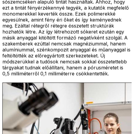
sószemcséken alapuló tintát használtak. Ahhoz, hogy
ezt a tintát fényérzékennyé tegyék, a kutatók megfelelő
monomerekkel keverték össze. Ezek polimerekké
egyesülnek, amint fény éri őket és így keményednek
meg. Ezáltal rétegről rétegre összetett struktúrák
hozhatók létre. Az így létrehozott sókeret ezután egy
másik anyaggal kitöltött formázó negatívként szolgál. A
szakemberek ezúttal nemcsak magnéziummal, hanem
alumíniummal, szénkompozit anyaggal és műanyaggal is
feltöltötték az előregyártott szerkezeteket. Új
módszerükkel a tudósok nemcsak sokkal összetettebb
tárgyakat tudnak előállítani, hanem a pórusméretet is
0,5 milliméterről 0,1 milliméterre csökkentették.