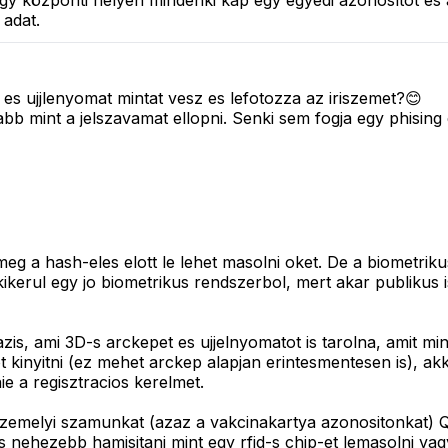
a egy központi helyen mindenki kap egy egyedi azonosítót é
 adat.
s ujjlenyomat mintat vesz es lefotozza az iriszemet?😊
 mint a jelszavamat ellopni. Senki sem fogja egy phising e
meg a hash-eles elott le lehet masolni oket. De a biometrik
kikerul egy jo biometrikus rendszerbol, mert akar publikus
s, ami 3D-s arckepet es ujjelnyomatot is tarolna, amit mind
t kinyitni (ez mehet arckep alapjan erintesmentesen is), akk
ie a regisztracios kerelmet.
 a szemelyi szamunkat (azaz a vakcinakartya azonositonka
es nehezebb hamisitani mint egy rfid-s chip-et lemasolni vagy