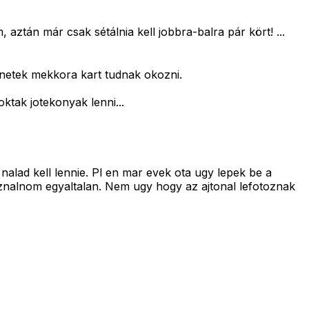
 aztán már csak sétálnia kell jobbra-balra pár kört! ...
enetek mekkora kart tudnak okozni.
ktak jotekonyak lenni...
nalad kell lennie. Pl en mar evek ota ugy lepek be a
znalnom egyaltalan. Nem ugy hogy az ajtonal lefotoznak