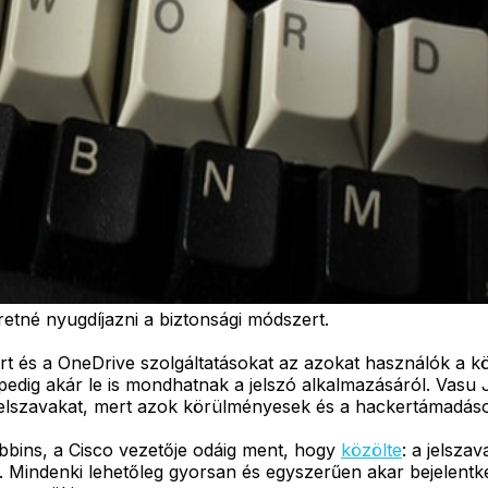
retné nyugdíjazni a biztonsági módszert.
ert és a OneDrive szolgáltatásokat az azokat használók a 
pedig akár le is mondhatnak a jelszó alkalmazásáról. Vasu J
 jelszavakat, mert azok körülményesek és a hackertámadások
bbins, a Cisco vezetője odáig ment, hogy
közölte
: a jelsza
Mindenki lehetőleg gyorsan és egyszerűen akar bejelentke