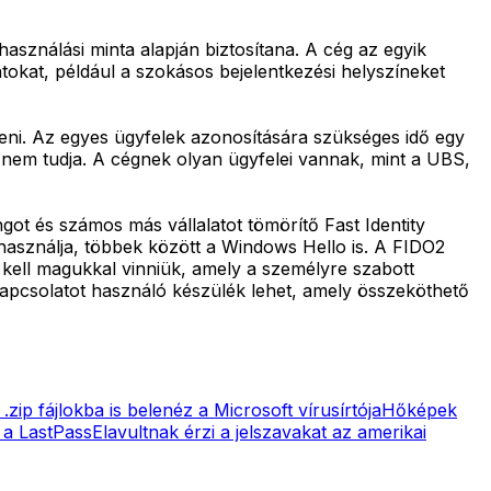
asználási minta alapján biztosítana. A cég az egyik
okat, például a szokásos bejelentkezési helyszíneket
íteni. Az egyes ügyfelek azonosítására szükséges idő egy
st nem tudja. A cégnek olyan ügyfelei vannak, mint a UBS,
got és számos más vállalatot tömörítő Fast Identity
használja, többek között a Windows Hello is. A FIDO2
 kell magukkal vinniük, amely a személyre szabott
kapcsolatot használó készülék lehet, amely összeköthető
 .zip fájlokba is belenéz a Microsoft vírusírtója
Hőképek
 a LastPass
Elavultnak érzi a jelszavakat az amerikai