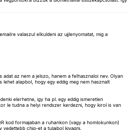
s a végpontokra bízzuk a biometriával összekapcsolást. Így
mailre valaszul elkuldeni az ujjlenyomatat, mig a
us adat az nem a jelszo, hanem a felhasznaloi nev. Olyan
 is lehet alapbol, hogy egy eddig meg nem hasznalt
enki elerhetne, igy ha pl. egy eddig ismeretlen
or le tudna a helyi rendszer kerdezni, hogy kirol is van
t) QR kod formajaban a ruhankon (vagy a homlokunkon)
 vedettebb chip-et a tulajbol kivagni.