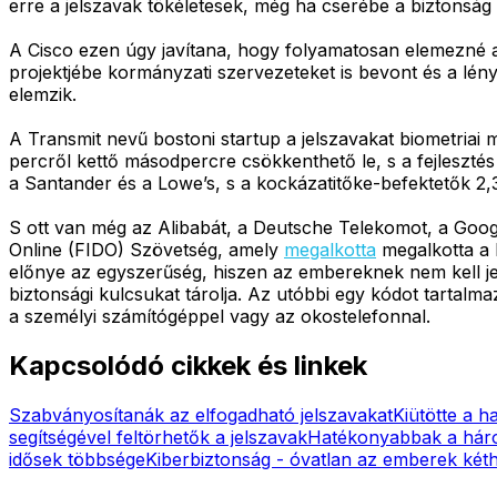
erre a jelszavak tökéletesek, még ha cserébe a biztonság 
A Cisco ezen úgy javítana, hogy folyamatosan elemezné a f
projektjébe kormányzati szervezeteket is bevont és a lé
elemzik.
A Transmit nevű bostoni startup a jelszavakat biometriai 
percről kettő másodpercre csökkenthető le, s a fejlesztés
a Santander és a Lowe’s, s a kockázatitőke-befektetők 2,3 
S ott van még az Alibabát, a Deutsche Telekomot, a Googl
Online (FIDO) Szövetség, amely
megalkotta
megalkotta a 
előnye az egyszerűség, hiszen az embereknek nem kell je
biztonsági kulcsukat tárolja. Az utóbbi egy kódot tartal
a személyi számítógéppel vagy az okostelefonnal.
Kapcsolódó cikkek és linkek
Szabványosítanák az elfogadható jelszavakat
Kiütötte a h
segítségével feltörhetők a jelszavak
Hatékonyabbak a három
idősek többsége
Kiberbiztonság - óvatlan az emberek ké