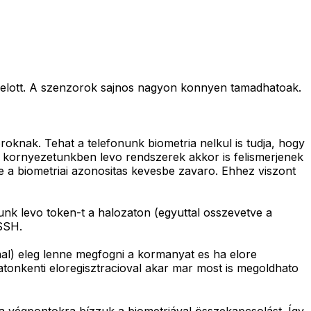
s elott. A szenzorok sajnos nagyon konnyen tamadhatoak.
knak. Tehat a telefonunk biometria nelkul is tudja, hogy
gy a kornyezetunkben levo rendszerek akkor is felismerjenek
e a biometriai azonositas kevesbe zavaro. Ehhez viszont
unk levo token-t a halozaton (egyuttal osszevetve a
 SSH.
nal) eleg lenne megfogni a kormanyat es ha elore
atonkenti eloregisztracioval akar mar most is megoldhato