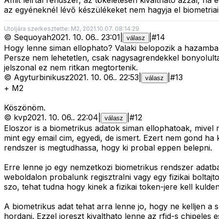
Amit leírtál rendszer, az tökéletesen kiváltható azzal, h
az egyéneknél lévő készülékeket nem hagyja el biometriai
Utoljára szerkesztette: M2, 2021.10.07. 08:14:29
©
Sequoyah
2021. 10. 06.
.
23:01
|
|
#
14
válasz
Hogy lenne siman ellophato? Valaki belopozik a hazamba e
Persze nem lehetetlen, csak nagysagrendekkel bonyolultabb
jelszonal ez nem ritkan megtortenik.
©
Agyturbinikusz
2021. 10. 06.
.
22:53
|
|
#
13
válasz
+ M2
Köszönöm.
©
kvp
2021. 10. 06.
.
22:04
|
|
#
12
válasz
Eloszor is a biometrikus adatok siman ellophatoak, mivel 
mint egy email cim, egyedi, de ismert. Ezert nem gond ha 
rendszer is megtudhassa, hogy ki probal eppen belepni.
Erre lenne jo egy nemzetkozi biometrikus rendszer adatbazi
weboldalon probalunk regisztralni vagy egy fizikai boltajto
szo, tehat tudna hogy kinek a fizikai token-jere kell kulden
A biometrikus adat tehat arra lenne jo, hogy ne kelljen
hordani. Ezzel joreszt kivalthato lenne az rfid-s chipeles 