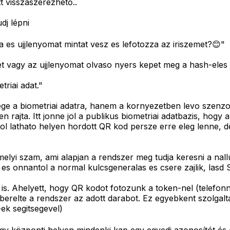
t visszaszerezhető..
dj lépni
es ujjlenyomat mintat vesz es lefotozza az iriszemet?😊"
et vagy az ujjlenyomat olvaso nyers kepet meg a hash-ele
riai adat."
e a biometriai adatra, hanem a kornyezetben levo szenzoro
pen rajta. Itt jonne jol a publikus biometriai adatbazis, ho
l lathato helyen hordott QR kod persze erre eleg lenne, d
lyi szam, ami alapjan a rendszer meg tudja keresni a nall
l) es onnantol a normal kulcsgeneralas es csere zajlik, lasd
 is. Ahelyett, hogy QR kodot fotozunk a token-nel (telefon
berelte a rendszer az adott darabot. Ez egyebkent szolgalt
-ek segitsegevel)