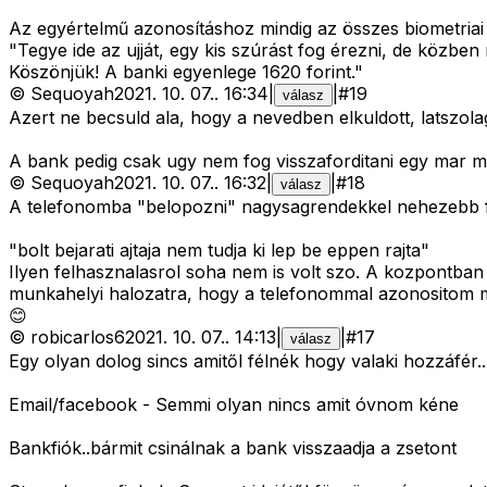
Az egyértelmű azonosításhoz mindig az összes biometriai m
"Tegye ide az ujját, egy kis szúrást fog érezni, de közben
Köszönjük! A banki egyenlege 1620 forint."
©
Sequoyah
2021. 10. 07.
.
16:34
|
|
#
19
válasz
Azert ne becsuld ala, hogy a nevedben elkuldott, latszo
A bank pedig csak ugy nem fog visszaforditani egy mar me
©
Sequoyah
2021. 10. 07.
.
16:32
|
|
#
18
válasz
A telefonomba "belopozni" nagysagrendekkel nehezebb fela
"bolt bejarati ajtaja nem tudja ki lep be eppen rajta"
Ilyen felhasznalasrol soha nem is volt szo. A kozpontban 
munkahelyi halozatra, hogy a telefonommal azonositom ma
😊
©
robicarlos6
2021. 10. 07.
.
14:13
|
|
#
17
válasz
Egy olyan dolog sincs amitől félnék hogy valaki hozzáfér..
Email/facebook - Semmi olyan nincs amit óvnom kéne
Bankfiók..bármit csinálnak a bank visszaadja a zsetont