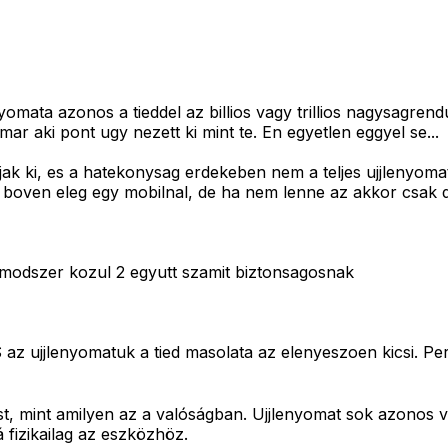
omata azonos a tieddel az billios vagy trillios nagysagrend
ar aki pont ugy nezett ki mint te. En egyetlen eggyel se...
k ki, es a hatekonysag erdekeben nem a teljes ujjlenyomato
rtad, boven eleg egy mobilnal, de ha nem lenne az akkor cs
i modszer kozul 2 egyutt szamit biztonsagosnak
 az ujjlenyomatuk a tied masolata az elenyeszoen kicsi. Pe
t, mint amilyen az a valóságban. Ujjlenyomat sok azonos v
fizikailag az eszközhöz.