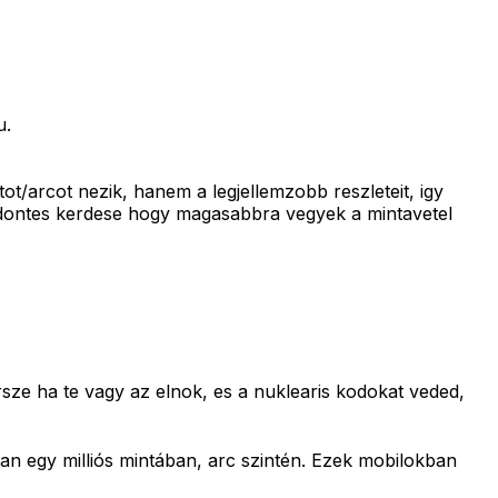
u.
t/arcot nezik, hanem a legjellemzobb reszleteit, igy
ak dontes kerdese hogy magasabbra vegyek a mintavetel
rsze ha te vagy az elnok, es a nuklearis kodokat veded,
an egy milliós mintában, arc szintén. Ezek mobilokban