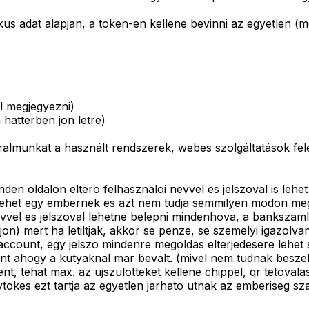
s adat alapjan, a token-en kellene bevinni az egyetlen (me
ll megjegyezni)
a hatterben jon letre)
 uralmunkat a használt rendszerek, webes szolgáltatások fel
n oldalon eltero felhasznaloi nevvel es jelszoval is lehet
 lehet egy embernek es azt nem tudja semmilyen modon megv
el es jelszoval lehetne belepni mindenhova, a bankszamlatol,
n) mert ha letiltjak, akkor se penze, se szemelyi igazolv
account, egy jelszo mindenre megoldas elterjedesere lehet s
 mint ahogy a kutyaknal mar bevalt. (mivel nem tudnak besze
nt, tehat max. az ujszulotteket kellene chippel, qr tetovala
tokes ezt tartja az egyetlen jarhato utnak az emberiseg sz