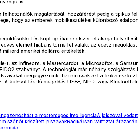
gyengül is.
elhasználók magatartását, hozzáférést pedig a tipikus felh
nyege, hogy az emberek mobilkészülékei különböző adatpont
megoldásokkal és kriptográfiai rendszerrel akarja helyettes
 egyes elemeit hiába is törné fel valaki, az egész megoldá
milliárd amerikai dollárra értékelték.
e-t, az Infineont, a Mastercardot, a Microsoftot, a Samsun
FIDO2 szabványt. A technológiát már néhány szolgáltatás 
lszavakat megjegyezniük, hanem csak azt a fizikai eszközt
maz. A kulcsot tároló megoldás USB-, NFC- vagy Bluetooth-
angazonosítást a mesterséges intelligencia
A jelszóval védett
 szóból készített jelszavak
Radikálisan változtat árazásán
tharmada