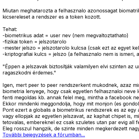
Miutan meghatarozta a felhasznalo azonossagat biomatriku
kicsereleset a rendszer es a token kozott.
Tehat:
-biometrikus adat = user nev (nem megvaltoztathato)
-fizikai token = jelszotarolo
-mester jelszo = jelszotarolo kulcsa (csak ezt az egyet ke
-kriptografiai kulcs = jelszo (a felhasznalo nem is ismeri, 
"Éppen a jelszavak biztosítják valamilyen elvi szinten az
ragaszkodni érdemes."
Igen, mert peer to peer rendszerkent mukodnek, azaz minde
biometria lenyege, hogy csak egyetlen felhasznaloi neve
fenti megoldas kb. annak felel meg, mintha a facebook nevv
Ekkor mindenki meggondolja, hogy mit monjon (es gondoljo
Pont ezert a globalis a biometrikus rendszerek es az egy 
vagy ellopjak az egyetlen jelszavat, az kaphat chipet is,
tetovalas, embereknel ez csak szuletes utan par evig all fe
Eleg rosszul hangzik, de szinte minden megkerdezett nagy
További bejegyzések a fórumban...