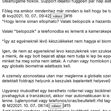
Steam/game fiokok. Support idejétől függöen pár nap alat
Főleg ma amikor mindenhez már minden is kell hogy be tu
©
kvp
2021. 10. 07.
.
09:42
|
|
#
16
válasz
"Hogy lenne siman ellophato? Valaki belopozik a hazamba 
Valaki "belopozik" a telefonodba es lementi a kamerakep
"Így az egyéneknél lévő készülékeket nem hagyja el biomet
Igen, de nem az egyeneknel levo keszuleknek van szukseg
a mienk, de egy bolt bejarati ajtaja nem tudja ki lep be ep
minket ha meg soha nem lattak. A ruhan vagy homlokon jo
egy globalis biometriai adatbazis kell.
A szemely azonositasa utan mar meglenne a globalis szeme
detektalt foldrajzi helyunk a keszulek bejelentett helyeve
Ugyanez mukodhet egy berelheto rollernel vagy biciklinel
jovahagytuk a tranzakciot, akkor mar automatikusan ki is 
lenne. (ujjlenyomat vagy telefonos/oras/beultetett rfid tag
©
M2
2021. 10. 07.
.
08:14
|
|
#
15
válasz