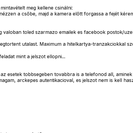
intavételt meg kellene csinálni:
 nézzen a csőbe, majd a kamera előtt forgassa a fejét kérem,
lag valoban toled szarmazo emailek es facebook postok/uz
gtortent utalast. Maximum a hitelkartya-tranzakciokkal szo
dat mint a jelszot ellopni...
az esetek tobbsegeben tovabbra is a telefonod all, aminek 
gam, arckepes autentikacioval, es jelszot nem is kell has