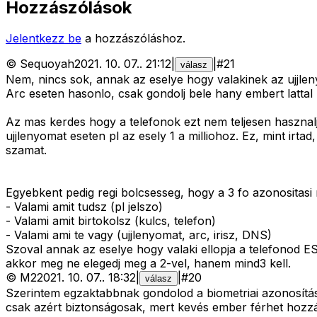
Hozzászólások
Jelentkezz be
a hozzászóláshoz.
©
Sequoyah
2021. 10. 07.
.
21:12
|
|
#
21
válasz
Nem, nincs sok, annak az eselye hogy valakinek az ujjleny
Arc eseten hasonlo, csak gondolj bele hany embert lattal m
Az mas kerdes hogy a telefonok ezt nem teljesen hasznalja
ujjlenyomat eseten pl az esely 1 a milliohoz. Ez, mint i
szamat.
Egyebkent pedig regi bolcsesseg, hogy a 3 fo azonositas
- Valami amit tudsz (pl jelszo)
- Valami amit birtokolsz (kulcs, telefon)
- Valami ami te vagy (ujjlenyomat, arc, irisz, DNS)
Szoval annak az eselye hogy valaki ellopja a telefonod ES
akkor meg ne elegedj meg a 2-vel, hanem mind3 kell.
©
M2
2021. 10. 07.
.
18:32
|
|
#
20
válasz
Szerintem egzaktabbnak gondolod a biometriai azonosítás
csak azért biztonságosak, mert kevés ember férhet hozzá 