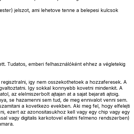
ster) jelszot, ami lehetove tenne a belepesi kulcsok
ett. Tudatos, emberi felhasználóként ehhez a végletekig
 regisztralni, igy nem osszekothetoek a hozzaferesek. A
altoztatni. Igy sokkal konnyebb kovetni mindenkit. A
 az elelmiszerbolt ajtajan at a sajat bejarati ajtoig.
anya, se hazamenni sem tud, de meg ennivalot venni sem.
zamitani a kovetkezo evekben. Aki meg fel, hogy elfelejti
lni, ezert az azonositasukhoz kell vagy egy chip vagy egy
ssal vagy digitalis karkotovel ellatni felmeno rendszerben)
amara.