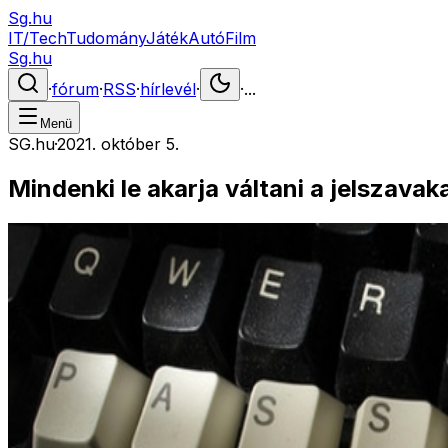
Sg.hu
IT/Tech
Tudomány
Játék
Autó
Film
Sg.hu
·
fórum
·
RSS
·
hírlevél
·
·
...
Menü
SG.hu
·
2021. október 5.
Mindenki le akarja váltani a jelszavak