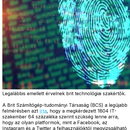
Legalábbis emellett érvelnek brit technológiai szakértők.
A Brit Számítógép-tudományi Társaság (BCS) a legújabb
felmérésben azt
írta
, hogy a megkérdezett 1804 IT-
szakember 64 százaléka szerint szükség lenne arra,
hogy az olyan platformok, mint a Facebook, az
Instagram és a Twitter a felhasználóiktól megvizsgálható