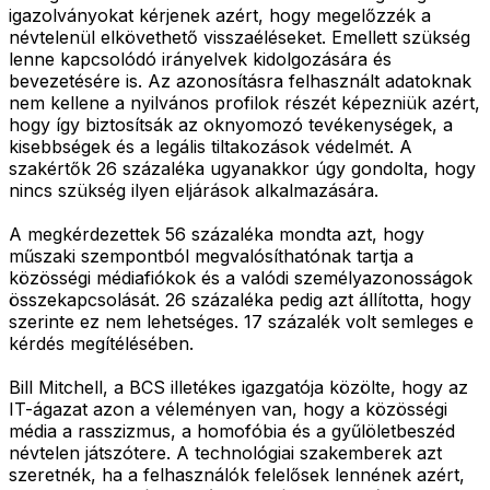
igazolványokat kérjenek azért, hogy megelőzzék a
névtelenül elkövethető visszaéléseket. Emellett szükség
lenne kapcsolódó irányelvek kidolgozására és
bevezetésére is. Az azonosításra felhasznált adatoknak
nem kellene a nyilvános profilok részét képezniük azért,
hogy így biztosítsák az oknyomozó tevékenységek, a
kisebbségek és a legális tiltakozások védelmét. A
szakértők 26 százaléka ugyanakkor úgy gondolta, hogy
nincs szükség ilyen eljárások alkalmazására.
A megkérdezettek 56 százaléka mondta azt, hogy
műszaki szempontból megvalósíthatónak tartja a
közösségi médiafiókok és a valódi személyazonosságok
összekapcsolását. 26 százaléka pedig azt állította, hogy
szerinte ez nem lehetséges. 17 százalék volt semleges e
kérdés megítélésében.
Bill Mitchell, a BCS illetékes igazgatója közölte, hogy az
IT-ágazat azon a véleményen van, hogy a közösségi
média a rasszizmus, a homofóbia és a gyűlöletbeszéd
névtelen játszótere. A technológiai szakemberek azt
szeretnék, ha a felhasználók felelősek lennének azért,