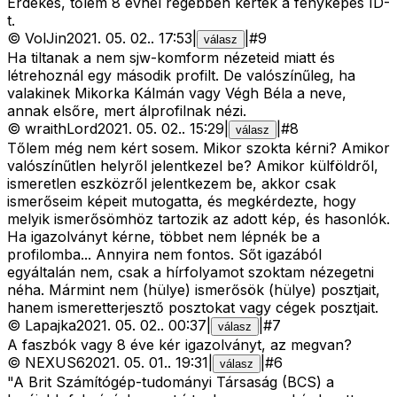
Érdekes, tőlem 8 évnél régebben kérték a fényképes ID-
t.
©
VolJin
2021. 05. 02.
.
17:53
|
|
#
9
válasz
Ha tiltanak a nem sjw-komform nézeteid miatt és
létrehoznál egy második profilt. De valószínűleg, ha
valakinek Mikorka Kálmán vagy Végh Béla a neve,
annak elsőre, mert álprofilnak nézi.
©
wraithLord
2021. 05. 02.
.
15:29
|
|
#
8
válasz
Tőlem még nem kért sosem. Mikor szokta kérni? Amikor
valószínűtlen helyről jelentkezel be? Amikor külföldről,
ismeretlen eszközről jelentkezem be, akkor csak
ismerőseim képeit mutogatta, és megkérdezte, hogy
melyik ismerősömhöz tartozik az adott kép, és hasonlók.
Ha igazolványt kérne, többet nem lépnék be a
profilomba... Annyira nem fontos. Sőt igazából
egyáltalán nem, csak a hírfolyamot szoktam nézegetni
néha. Mármint nem (hülye) ismerősök (hülye) posztjait,
hanem ismeretterjesztő posztokat vagy cégek posztjait.
©
Lapajka
2021. 05. 02.
.
00:37
|
|
#
7
válasz
A faszbók vagy 8 éve kér igazolványt, az megvan?
©
NEXUS6
2021. 05. 01.
.
19:31
|
|
#
6
válasz
"A Brit Számítógép-tudományi Társaság (BCS) a