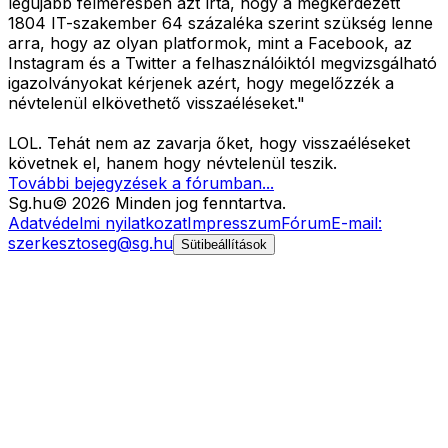
legújabb felmérésben azt írta, hogy a megkérdezett
1804 IT-szakember 64 százaléka szerint szükség lenne
arra, hogy az olyan platformok, mint a Facebook, az
Instagram és a Twitter a felhasználóiktól megvizsgálható
igazolványokat kérjenek azért, hogy megelőzzék a
névtelenül elkövethető visszaéléseket."
LOL. Tehát nem az zavarja őket, hogy visszaéléseket
követnek el, hanem hogy névtelenül teszik.
További bejegyzések a fórumban...
Sg
.hu
©
2026
Minden jog fenntartva.
Adatvédelmi nyilatkozat
Impresszum
Fórum
E-mail:
szerkesztoseg@sg.hu
Sütibeállítások