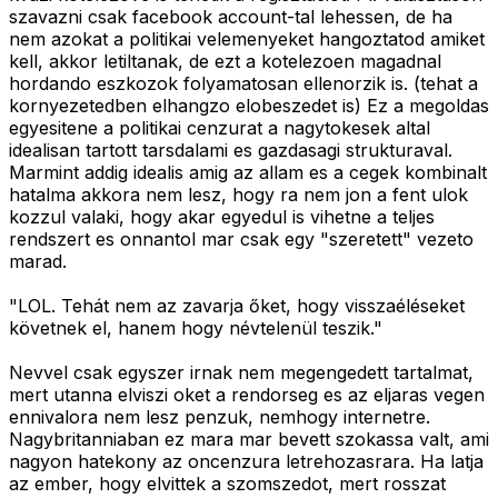
szavazni csak facebook account-tal lehessen, de ha
nem azokat a politikai velemenyeket hangoztatod amiket
kell, akkor letiltanak, de ezt a kotelezoen magadnal
hordando eszkozok folyamatosan ellenorzik is. (tehat a
kornyezetedben elhangzo elobeszedet is) Ez a megoldas
egyesitene a politikai cenzurat a nagytokesek altal
idealisan tartott tarsdalami es gazdasagi strukturaval.
Marmint addig idealis amig az allam es a cegek kombinalt
hatalma akkora nem lesz, hogy ra nem jon a fent ulok
kozzul valaki, hogy akar egyedul is vihetne a teljes
rendszert es onnantol mar csak egy "szeretett" vezeto
marad.
"LOL. Tehát nem az zavarja őket, hogy visszaéléseket
követnek el, hanem hogy névtelenül teszik."
Nevvel csak egyszer irnak nem megengedett tartalmat,
mert utanna elviszi oket a rendorseg es az eljaras vegen
ennivalora nem lesz penzuk, nemhogy internetre.
Nagybritanniaban ez mara mar bevett szokassa valt, ami
nagyon hatekony az oncenzura letrehozasrara. Ha latja
az ember, hogy elvittek a szomszedot, mert rosszat