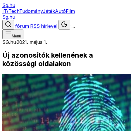
Sg.hu
IT/Tech
Tudomány
Játék
Autó
Film
Sg.hu
·
fórum
·
RSS
·
hírlevél
·
·
...
Menü
SG.hu
·
2021. május 1.
Új azonosítók kellenének a
közösségi oldalakon