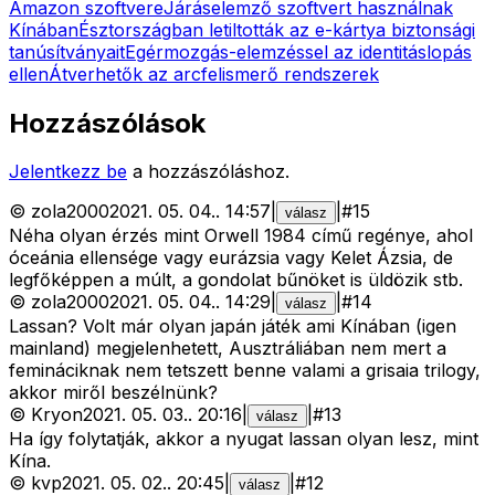
Amazon szoftvere
Járáselemző szoftvert használnak
Kínában
Észtországban letiltották az e-kártya biztonsági
tanúsítványait
Egérmozgás-elemzéssel az identitáslopás
ellen
Átverhetők az arcfelismerő rendszerek
Hozzászólások
Jelentkezz be
a hozzászóláshoz.
©
zola2000
2021. 05. 04.
.
14:57
|
|
#
15
válasz
Néha olyan érzés mint Orwell 1984 című regénye, ahol
óceánia ellensége vagy eurázsia vagy Kelet Ázsia, de
legfőképpen a múlt, a gondolat bűnöket is üldözik stb.
©
zola2000
2021. 05. 04.
.
14:29
|
|
#
14
válasz
Lassan? Volt már olyan japán játék ami Kínában (igen
mainland) megjelenhetett, Ausztráliában nem mert a
femináciknak nem tetszett benne valami a grisaia trilogy,
akkor miről beszélnünk?
©
Kryon
2021. 05. 03.
.
20:16
|
|
#
13
válasz
Ha így folytatják, akkor a nyugat lassan olyan lesz, mint
Kína.
©
kvp
2021. 05. 02.
.
20:45
|
|
#
12
válasz