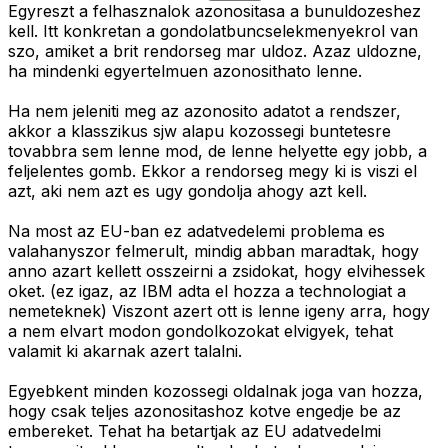
Egyreszt a felhasznalok azonositasa a bunuldozeshez
kell. Itt konkretan a gondolatbuncselekmenyekrol van
szo, amiket a brit rendorseg mar uldoz. Azaz uldozne,
ha mindenki egyertelmuen azonosithato lenne.
Ha nem jeleniti meg az azonosito adatot a rendszer,
akkor a klasszikus sjw alapu kozossegi buntetesre
tovabbra sem lenne mod, de lenne helyette egy jobb, a
feljelentes gomb. Ekkor a rendorseg megy ki is viszi el
azt, aki nem azt es ugy gondolja ahogy azt kell.
Na most az EU-ban ez adatvedelemi problema es
valahanyszor felmerult, mindig abban maradtak, hogy
anno azart kellett osszeirni a zsidokat, hogy elvihessek
oket. (ez igaz, az IBM adta el hozza a technologiat a
nemeteknek) Viszont azert ott is lenne igeny arra, hogy
a nem elvart modon gondolkozokat elvigyek, tehat
valamit ki akarnak azert talalni.
Egyebkent minden kozossegi oldalnak joga van hozza,
hogy csak teljes azonositashoz kotve engedje be az
embereket. Tehat ha betartjak az EU adatvedelmi