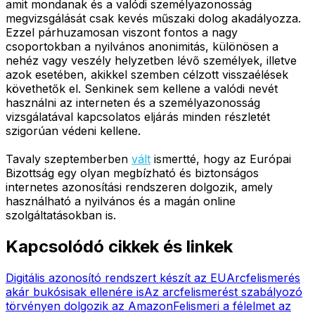
amit mondanak és a valódi személyazonosság
megvizsgálását csak kevés műszaki dolog akadályozza.
Ezzel párhuzamosan viszont fontos a nagy
csoportokban a nyilvános anonimitás, különösen a
nehéz vagy veszély helyzetben lévő személyek, illetve
azok esetében, akikkel szemben célzott visszaélések
követhetők el. Senkinek sem kellene a valódi nevét
használni az interneten és a személyazonosság
vizsgálatával kapcsolatos eljárás minden részletét
szigorúan védeni kellene.
Tavaly szeptemberben
vált
ismertté, hogy az Európai
Bizottság egy olyan megbízható és biztonságos
internetes azonosítási rendszeren dolgozik, amely
használható a nyilvános és a magán online
szolgáltatásokban is.
Kapcsolódó cikkek és linkek
Digitális azonosító rendszert készít az EU
Arcfelismerés
akár bukósisak ellenére is
Az arcfelismerést szabályozó
törvényen dolgozik az Amazon
Felismeri a félelmet az