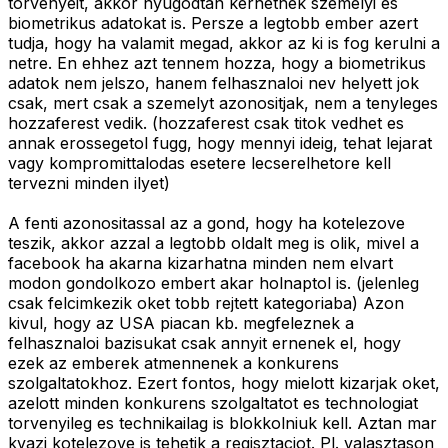
torvenyeit, akkor nyugodtan kerhetnek szemelyi es
biometrikus adatokat is. Persze a legtobb ember azert
tudja, hogy ha valamit megad, akkor az ki is fog kerulni a
netre. En ehhez azt tennem hozza, hogy a biometrikus
adatok nem jelszo, hanem felhasznaloi nev helyett jok
csak, mert csak a szemelyt azonositjak, nem a tenyleges
hozzaferest vedik. (hozzaferest csak titok vedhet es
annak erossegetol fugg, hogy mennyi ideig, tehat lejarat
vagy kompromittalodas esetere lecserelhetore kell
tervezni minden ilyet)
A fenti azonositassal az a gond, hogy ha kotelezove
teszik, akkor azzal a legtobb oldalt meg is olik, mivel a
facebook ha akarna kizarhatna minden nem elvart
modon gondolkozo embert akar holnaptol is. (jelenleg
csak felcimkezik oket tobb rejtett kategoriaba) Azon
kivul, hogy az USA piacan kb. megfeleznek a
felhasznaloi bazisukat csak annyit ernenek el, hogy
ezek az emberek atmennenek a konkurens
szolgaltatokhoz. Ezert fontos, hogy mielott kizarjak oket,
azelott minden konkurens szolgaltatot es technologiat
torvenyileg es technikailag is blokkolniuk kell. Aztan mar
kvazi kotelezove is tehetik a regisztaciot. Pl. valasztason