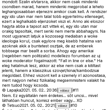
mondott Szalin elvtarsra, akkor nem csak mindenki
csondben marad, hanem mindenki megprobal a leheto
leghangosaabban eljenezni amikor csak kell. A rendszer
egy ido utan mar nem talal tobb egyertelmu ellenseget,
ezert a leghalkabb eljenzoket viszi el. Anno aki eloszor
hagyta abba a tapsot azt vittek el, egy ido utan mar
orakig tapsoltak, mert senki nem merte abbahagyni. Na
most ugyanezt latjuk a kozossegi mediaban a woke
ideologia korul, csak egylore meg kisebb hatalma van
azoknak akik a buntetest osztjak, de az emberek
tobbsege mar beallt a sorba. Ahogy egy amerikai
(regebben nem politizalo) modellezo forumban az uj
woke moderator fogalmazott: "Fall in line or else." Ha
eleg hatalmuk lesz, akkor az else nem csak a kitiltast
jelenti, hanem a klasszikus szovjet/kinai/kambodzsai
megoldast. Ehhez viszont kell a szemely irl azonositasa,
mert nagyon nehez fizikailag megsemmisiteni valakit ha
nem tudod hogy kicsoda.
©
Lapajka
2021. 05. 02.
.
20:36
|
|
#
11
válasz
Nem. Ez egyáltalán nem érdekes... sőt uncsi... mivel
láthatóan huncut, komisz ember vagy... XD
©
Tetsuo
2021. 05. 02.
.
20:21
|
|
#
10
válasz