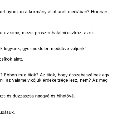
reket nyomjon a kormány által uralt médiában? Honnan
mi, ez sima, mezei prosztó hatalmi eszköz, azok
ek legyünk, gyermektelen meddővé váljunk"
síkok alatt.
k? Ebben mi a titok? Az titok, hogy összebeszélnek egy-
árni, az valamelyikőjük érdekeltsége lesz, nem? Az meg
eszti és duzzasztja naggyá és hihetővé.
tudásuk.