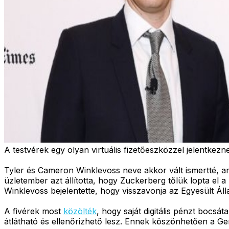
A testvérek egy olyan virtuális fizetőeszközzel jelentkezn
Tyler és Cameron Winklevoss neve akkor vált ismertté, a
üzletember azt állította, hogy Zuckerberg tőlük lopta el 
Winklevoss bejelentette, hogy visszavonja az Egyesült Áll
A fivérek most
közölték
, hogy saját digitális pénzt bocsá
átlátható és ellenőrizhető lesz. Ennek köszönhetően a Gem