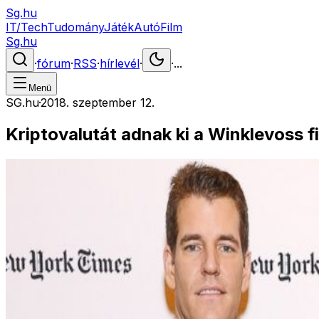
Sg.hu
IT/Tech
Tudomány
Játék
Autó
Film
Sg.hu
·
fórum
·
RSS
·
hírlevél
·
·
...
Menü
SG.hu
·
2018. szeptember 12.
Kriptovalutát adnak ki a Winklevoss f