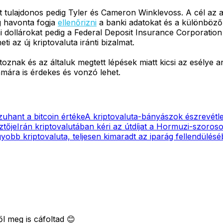
t tulajdonos pedig Tyler és Cameron Winklevoss. A cél az a
g havonta fogja
ellenőrizni
a banki adatokat és a különböző 
ai dollárokat pedig a Federal Deposit Insurance Corporation
i az új kriptovaluta iránti bizalmat.
rtoznak és az általuk megtett lépések miatt kicsi az esélye
ámára is érdekes és vonzó lehet.
 zuhant a bitcoin értéke
A kriptovaluta-bányászok észrevétle
ztője
Irán kriptovalutában kéri az útdíjat a Hormuzi-szoros
obb kriptovaluta, teljesen kimaradt az iparág fellendülésé
l meg is cáfoltad 😊