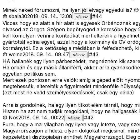
Minek neked fórumozni, ha ilyen jól elvagy egyedül is? 😊
©
sbala30
2018. 09. 14.
.
13:08
|
|
#
44
válasz
Vicces hogy ez alatt a hír alatt is egyesek Orbánoznak 
olvasod az Origot. Szépen bepötyögöd a keresőbe hogy 24
kell komolyan venni a konteókat mert elterelik a figyelm
gyártottál volna egyet, azzal hogy a kormány és OV ördögi
kormánytól. Ez a kettősség a médiában is felfedezhető, ki mi
©
weine
2018. 09. 14.
.
08:47
|
|
#
43
válasz
HA hallanék egy ilyen párbeszédet, megnézném kik szerepe
Ha orbán és egy másik államférfi, akkor arra gyanakodn
egyetlen politikus sem.
Mert ezek pontosan erre valók: amíg a géped előtt nyom
megtehessék, elterelték a figyelmedet mindenféle hülyeség
(ezt most ne vedd személyeskedésnek, csak egy példa)
Arra is gondolnék, ha egy ilyen titkot elém tárnál, hogy
Hiszen ha azt nem tudják megoldani, hogy ne hallgassák l
©
Nos
2018. 09. 14.
.
00:22
|
|
#
42
válasz
Fura, hogy a mai vilagban egy ilyen vagy letezo, vagy sze
Magyarorszagon a fidesz olyan dolgokat megcsinal, mind a
kepzeletbeli disztopiaban erintheti Magyarorszagot. Eleg 