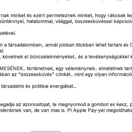
karnak minket és ezért permeteznek minket, hogy rákosak 
 bűnténnyel, hatalommal, világgal, összeesküvéssel kapcso
setével.
en a társadalomban.. annál jobban titokban lehet tartani é
l.
követnek el bűncselekményeket.. és a tevékenységükkel ki
k MESÉNEK.. történetnek, egy véleménynek.. elméletnek tar
an az "összeesküvés" címkét.. mint egy olyan információ a
társadalmi és politikai energiákat...
megadja az azonositojat, te megnyomod a gombot es kesz, p
ndenkinek van, de van mas is. Pl Apple Pay-yel megoldhat