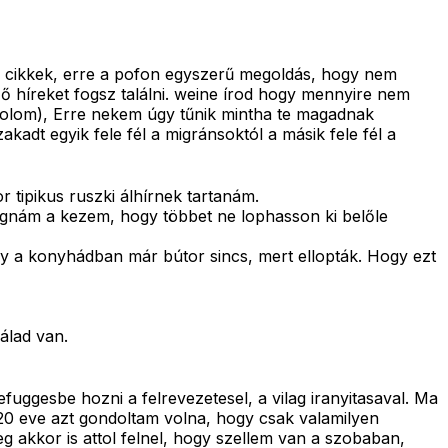
nő cikkek, erre a pofon egyszerű megoldás, hogy nem
ő híreket fogsz találni. weine írod hogy mennyire nem
ondolom), Erre nekem úgy tűnik mintha te magadnak
kadt egyik fele fél a migránsoktól a másik fele fél a
tipikus ruszki álhírnek tartanám.
ugnám a kezem, hogy többet ne lophasson ki belőle
y a konyhádban már bútor sincs, mert ellopták. Hogy ezt
álad van.
uggesbe hozni a felrevezetesel, a vilag iranyitasaval. Ma
 20 eve azt gondoltam volna, hogy csak valamilyen
g akkor is attol felnel, hogy szellem van a szobaban,