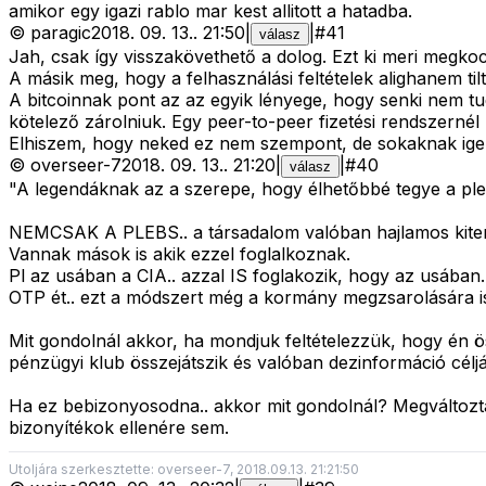
amikor egy igazi rablo mar kest allitott a hatadba.
©
paragic
2018. 09. 13.
.
21:50
|
|
#
41
válasz
Jah, csak így visszakövethető a dolog. Ezt ki meri megko
A másik meg, hogy a felhasználási feltételek alighanem ti
A bitcoinnak pont az az egyik lényege, hogy senki nem tu
kötelező zárolniuk. Egy peer-to-peer fizetési rendszernél 
Elhiszem, hogy neked ez nem szempont, de sokaknak ige
©
overseer-7
2018. 09. 13.
.
21:20
|
|
#
40
válasz
"A legendáknak az a szerepe, hogy élhetőbbé tegye a plebs 
NEMCSAK A PLEBS.. a társadalom valóban hajlamos kiterme
Vannak mások is akik ezzel foglalkoznak.
Pl az usában a CIA.. azzal IS foglakozik, hogy az usában..
OTP ét.. ezt a módszert még a kormány megzsarolására i
Mit gondolnál akkor, ha mondjuk feltételezzük, hogy én ö
pénzügyi klub összejátszik és valóban dezinformáció céljá
Ha ez bebizonyosodna.. akkor mit gondolnál? Megváltozta
bizonyítékok ellenére sem.
Utoljára szerkesztette: overseer-7, 2018.09.13. 21:21:50