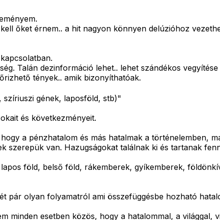
leményem.
l kell őket érnem.. a hit nagyon könnyen delúzióhoz vezeth
 kapcsolatban.
nség. Talán dezinformáció lehet.. lehet szándékos vegyítés
őrizhető tények.. amik bizonyíthatóak.
 szíriuszi gének, laposföld, stb)"
okait és következményeit.
ni, hogy a pénzhatalom és más hatalmak a történelemben, m
nek szerepük van. Hazugságokat találnak ki és tartanak fenn
lapos föld, belső föld, rákemberek, gyíkemberek, földönkívü
elmét pár olyan folyamatról ami összefüggésbe hozható hat
em minden esetben közös, hogy a hatalommal, a világgal, vi