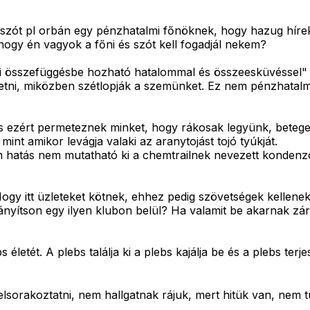
na szót pl orbán egy pénzhatalmi főnöknek, hogy hazug hí
 hogy én vagyok a főni és szót kell fogadjál nekem?
ami összefüggésbe hozható hatalommal és összeesküvéssel"
yegetni, miközben szétlopják a szemünket. Ez nem pénzhatal
s ezért permeteznek minket, hogy rákosak legyünk, beteg
int amikor levágja valaki az aranytojást tojó tyúkját.
n hatás nem mutatható ki a chemtrailnek nevezett kondenzc
Hogy itt üzleteket kötnek, ehhez pedig szövetségek kellene
 irányítson egy ilyen klubon belül? Ha valamit be akarnak z
letét. A plebs találja ki a plebs kajálja be és a plebs terj
lsorakoztatni, nem hallgatnak rájuk, mert hitük van, nem 