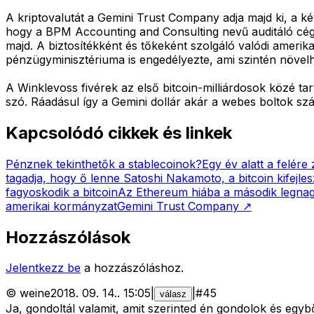
A kriptovalutát a Gemini Trust Company adja majd ki, a ké
hogy a BPM Accounting and Consulting nevű auditáló cé
majd. A biztosítékként és tőkeként szolgáló valódi amerik
pénzügyminisztériuma is engedélyezte, ami szintén növelhet
A Winklevoss fivérek az első bitcoin-milliárdosok közé ta
szó. Ráadásul így a Gemini dollár akár a webes boltok sz
Kapcsolódó cikkek és linkek
Pénznek tekinthetők a stablecoinok?
Egy év alatt a felére
tagadja, hogy ő lenne Satoshi Nakamoto, a bitcoin kifejles
fagyoskodik a bitcoin
Az Ethereum hiába a második legnagy
amerikai kormányzat
Gemini Trust Company
↗
Hozzászólások
Jelentkezz be
a hozzászóláshoz.
©
weine
2018. 09. 14.
.
15:05
|
|
#
45
válasz
Ja, gondoltál valamit, amit szerinted én gondolok és egybő