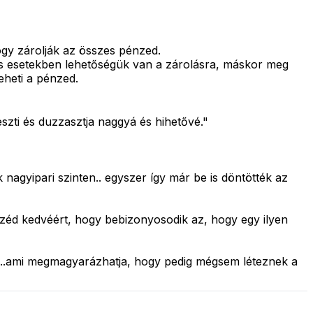
ogy zárolják az összes pénzed.
nyos esetekben lehetőségük van a zárolásra, máskor meg
eheti a pénzed.
eszti és duzzasztja naggyá és hihetővé."
 nagyipari szinten.. egyszer így már be is döntötték az
széd kedvéért, hogy bebizonyosodik az, hogy egy ilyen
? ..ami megmagyarázhatja, hogy pedig mégsem léteznek a