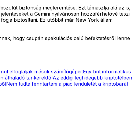
bszolút biztonság megteremtése. Ezt támasztja alá az is,
jelentéseket a Gemini nyilvánosan hozzáférhetővé teszi
 fogja biztosítani. Ez utóbbit már New York állam
 annak, hogy csupán spekulációs célú befektetésről lenne
nül elfoglalják mások számítógépeit
Egy brit informatikus
on áthaladó tankerektől
Az eddigi leghidegebb kriptotélben
ből
Nem tudta fenntartani a piac lendületét a kriptobarát