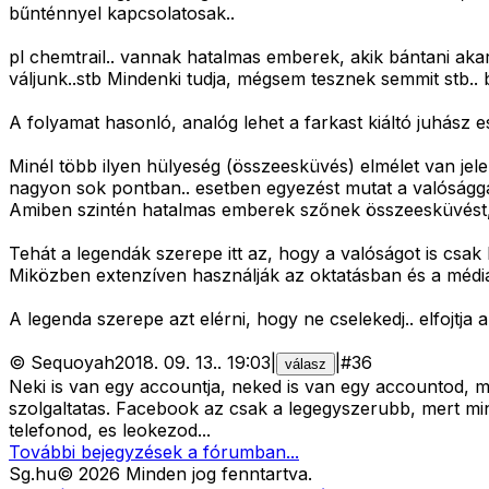
bűnténnyel kapcsolatosak..
pl chemtrail.. vannak hatalmas emberek, akik bántani a
váljunk..stb Mindenki tudja, mégsem tesznek semmit stb..
A folyamat hasonló, analóg lehet a farkast kiáltó juhász e
Minél több ilyen hülyeség (összeesküvés) elmélet van jel
nagyon sok pontban.. esetben egyezést mutat a valóságga
Amiben szintén hatalmas emberek szőnek összeesküvést, 
Tehát a legendák szerepe itt az, hogy a valóságot is csa
Miközben extenzíven használják az oktatásban és a médiáb
A legenda szerepe azt elérni, hogy ne cselekedj.. elfojtja a 
©
Sequoyah
2018. 09. 13.
.
19:03
|
|
#
36
válasz
Neki is van egy accountja, neked is van egy accountod, 
szolgaltatas. Facebook az csak a legegyszerubb, mert mi
telefonod, es leokezod...
További bejegyzések a fórumban...
Sg
.hu
©
2026
Minden jog fenntartva.