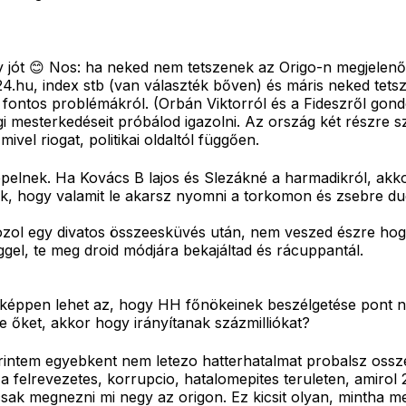
egy jót 😊 Nos: ha neked nem tetszenek az Origo-n megjele
.hu, index stb (van választék bőven) és máris neked tetsz
et fontos problémákról. (Orbán Viktorról és a Fideszről g
 mesterkedéseit próbálod igazolni. Az ország két részre sza
vel riogat, politikai oldaltól függően.
lnek. Ha Kovács B lajos és Slezákné a harmadikról, akkor 
ék, hogy valamit le akarsz nyomni a torkomon és zsebre d
ozol egy divatos összeesküvés után, nem veszed észre hog
gel, te meg droid módjára bekajáltad és rácuppantál.
 miképpen lehet az, hogy HH főnökeinek beszélgetése pont n
e őket, akkor hogy irányítanak százmilliókat?
rintem egyebkent nem letezo hatterhatalmat probalsz osszef
 felrevezetes, korrupcio, hatalomepites teruleten, amirol
csak megnezni mi negy az origon. Ez kicsit olyan, mintha me