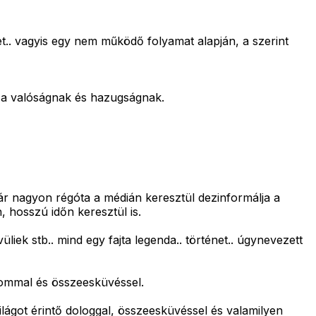
et.. vagyis egy nem működő folyamat alapján, a szerint
e a valóságnak és hazugságnak.
ár nagyon régóta a médián keresztül dezinformálja a
, hosszú időn keresztül is.
liek stb.. mind egy fajta legenda.. történet.. úgynevezett
alommal és összeesküvéssel.
lágot érintő dologgal, összeesküvéssel és valamilyen