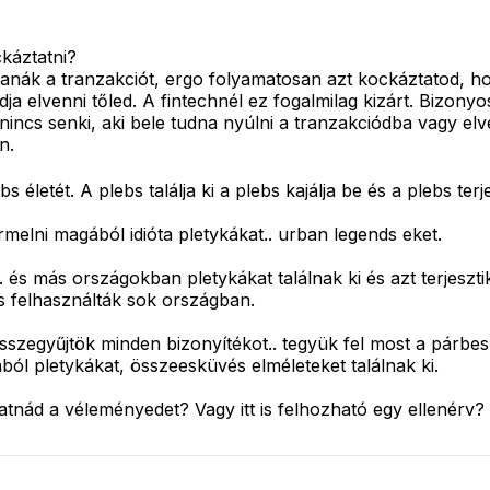
ckáztatni?
ltanák a tranzakciót, ergo folyamatosan azt kockáztatod, h
dja elvenni tőled. A fintechnél ez fogalmilag kizárt. Bizo
nincs senki, aki bele tudna nyúlni a tranzakciódba vagy elv
n.
életét. A plebs találja ki a plebs kajálja be és a plebs terj
lni magából idióta pletykákat.. urban legends eket.
 és más országokban pletykákat találnak ki és azt terjesztik
s felhasználták sok országban.
sszegyűjtök minden bizonyítékot.. tegyük fel most a párbe
ból pletykákat, összeesküvés elméleteket találnak ki.
tnád a véleményedet? Vagy itt is felhozható egy ellenérv