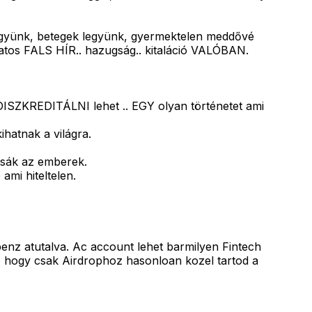
legyünk, betegek legyünk, gyermektelen meddővé
latos FALS HÍR.. hazugság.. kitaláció VALÓBAN.
s DISZKREDITÁLNI lehet .. EGY olyan történetet ami
hatnak a világra.
tsák az emberek.
mi hiteltelen.
enz atutalva. Ac account lehet barmilyen Fintech
o hogy csak Airdrophoz hasonloan kozel tartod a