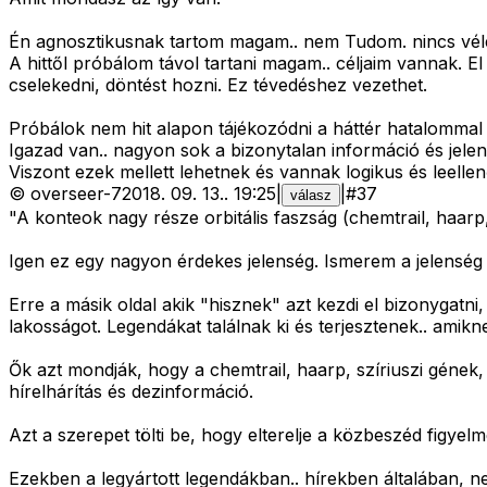
Én agnosztikusnak tartom magam.. nem Tudom. nincs vé
A hittől próbálom távol tartani magam.. céljaim vannak. E
cselekedni, döntést hozni. Ez tévedéshez vezethet.
Próbálok nem hit alapon tájékozódni a háttér hatalommal
Igazad van.. nagyon sok a bizonytalan információ és jele
Viszont ezek mellett lehetnek és vannak logikus és leellen
©
overseer-7
2018. 09. 13.
.
19:25
|
|
#
37
válasz
"A konteok nagy része orbitális faszság (chemtrail, haarp,
Igen ez egy nagyon érdekes jelenség. Ismerem a jelenség 
Erre a másik oldal akik "hisznek" azt kezdi el bizonygat
lakosságot. Legendákat találnak ki és terjesztenek.. amik
Ők azt mondják, hogy a chemtrail, haarp, szíriuszi gének, 
hírelhárítás és dezinformáció.
Azt a szerepet tölti be, hogy elterelje a közbeszéd figy
Ezekben a legyártott legendákban.. hírekben általában, n