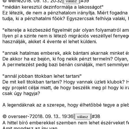
©
weine
2018. 09. 13.
.
20:32
|
|
#
39
válasz
"médián keresztül dezinformálja a lakosságot"
Ez létezik, de nem a pénzhatalom irányítja. Miért fogad
tudja, ki a pénzhatalmi főök? Egyszercsak felhívja valaki,
"elterelje a közbeszéd figyelmét pár olyan folyamatról 
Ilyen pl a szinte nem is létező migrációs veszéllyel fen
használják, akiket 4 évente el lehet küldeni.
"annak hatalmas emberek, akik bántani akarnak minket é
De akkor ha ez bejön, ki fog nekik pénzt termelni? Olyan, m
A permetezést pedig bazi bénán csinálják, mert semmilye
"annál jobban titokban lehet tartani"
De mit kell titokban tartani? Hogy vannak üzleti klubok? 
egy projekt céljai miatt, de hogy beszélik meg pl hogy ki
csak úgy hagyja?
A legendáknak az a szerepe, hogy élhetőbbé tegye a plebs é
©
overseer-7
2018. 09. 13.
.
19:36
|
|
#
38
válasz
A hittel bíró emberekkel szemben nem lehet észérveket fe
Amit mondasz az így van.