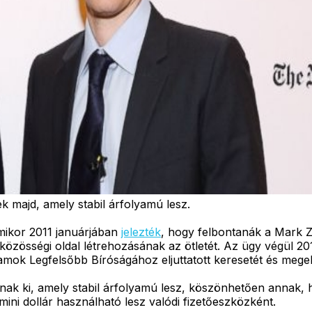
ek majd, amely stabil árfolyamú lesz.
mikor 2011 januárjában
jelezték
, hogy felbontanák a Mark Z
a közösségi oldal létrehozásának az ötletét. Az ügy végül 2
amok Legfelsőbb Bíróságához eljuttatott keresetét és megel
tanak ki, amely stabil árfolyamú lesz, köszönhetően annak, 
ini dollár használható lesz valódi fizetőeszközként.