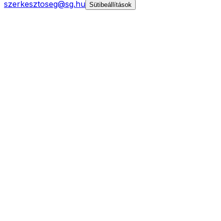
szerkesztoseg@sg.hu
Sütibeállítások