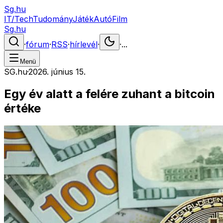
Sg.hu
IT/Tech
Tudomány
Játék
Autó
Film
Sg.hu
·
fórum
·
RSS
·
hírlevél
·
·
...
Menü
SG.hu
·
2026. június 15.
Egy év alatt a felére zuhant a bitcoin
értéke