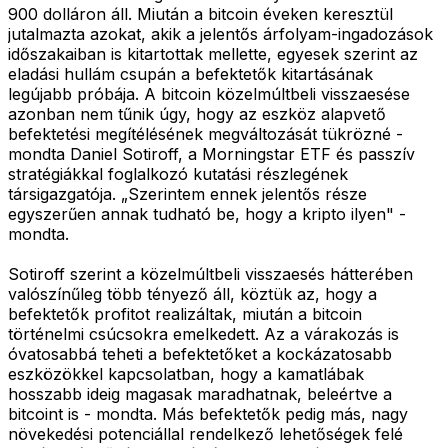
900 dolláron áll. Miután a bitcoin éveken keresztül
jutalmazta azokat, akik a jelentős árfolyam-ingadozások
időszakaiban is kitartottak mellette, egyesek szerint az
eladási hullám csupán a befektetők kitartásának
legújabb próbája. A bitcoin közelmúltbeli visszaesése
azonban nem tűnik úgy, hogy az eszköz alapvető
befektetési megítélésének megváltozását tükrözné -
mondta Daniel Sotiroff, a Morningstar ETF és passzív
stratégiákkal foglalkozó kutatási részlegének
társigazgatója. „Szerintem ennek jelentős része
egyszerűen annak tudható be, hogy a kripto ilyen" -
mondta.
Sotiroff szerint a közelmúltbeli visszaesés hátterében
valószínűleg több tényező áll, köztük az, hogy a
befektetők profitot realizáltak, miután a bitcoin
történelmi csúcsokra emelkedett. Az a várakozás is
óvatosabbá teheti a befektetőket a kockázatosabb
eszközökkel kapcsolatban, hogy a kamatlábak
hosszabb ideig magasak maradhatnak, beleértve a
bitcoint is - mondta. Más befektetők pedig más, nagy
növekedési potenciállal rendelkező lehetőségek felé