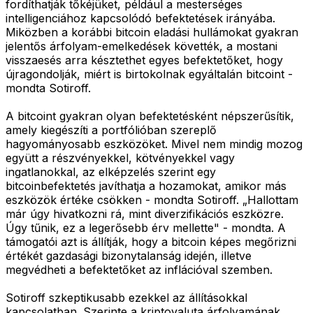
fordíthatják tőkéjüket, például a mesterséges
intelligenciához kapcsolódó befektetések irányába.
Miközben a korábbi bitcoin eladási hullámokat gyakran
jelentős árfolyam-emelkedések követték, a mostani
visszaesés arra késztethet egyes befektetőket, hogy
újragondolják, miért is birtokolnak egyáltalán bitcoint -
mondta Sotiroff.
A bitcoint gyakran olyan befektetésként népszerűsítik,
amely kiegészíti a portfólióban szereplő
hagyományosabb eszközöket. Mivel nem mindig mozog
együtt a részvényekkel, kötvényekkel vagy
ingatlanokkal, az elképzelés szerint egy
bitcoinbefektetés javíthatja a hozamokat, amikor más
eszközök értéke csökken - mondta Sotiroff. „Hallottam
már úgy hivatkozni rá, mint diverzifikációs eszközre.
Úgy tűnik, ez a legerősebb érv mellette" - mondta. A
támogatói azt is állítják, hogy a bitcoin képes megőrizni
értékét gazdasági bizonytalanság idején, illetve
megvédheti a befektetőket az inflációval szemben.
Sotiroff szkeptikusabb ezekkel az állításokkal
kapcsolatban. Szerinte a kriptovaluta árfolyamának