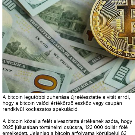
A bitcoin legutóbbi zuhanása újraélesztette a vitát arról,
hogy a bitcoin valódi értékőrző eszköz vagy csupán
rendkívül kockázatos spekuláció.
A bitcoin közel a felét elveszítette értékének azóta, hogy
2025 júliusában történelmi csúcsra, 123 000 dollár fölé
emelkedett. Jelenleg a bitcoin árfolyama körülbelül 63