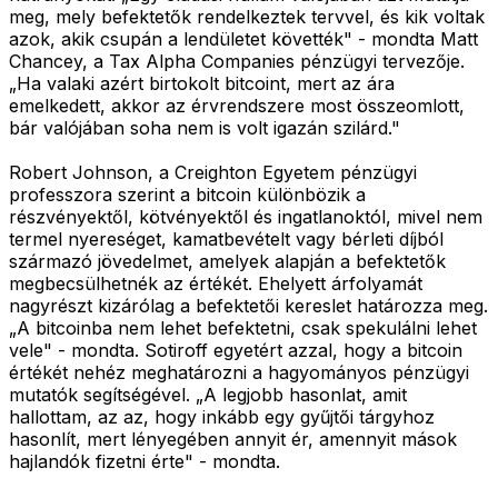
meg, mely befektetők rendelkeztek tervvel, és kik voltak
azok, akik csupán a lendületet követték" - mondta Matt
Chancey, a Tax Alpha Companies pénzügyi tervezője.
„Ha valaki azért birtokolt bitcoint, mert az ára
emelkedett, akkor az érvrendszere most összeomlott,
bár valójában soha nem is volt igazán szilárd."
Robert Johnson, a Creighton Egyetem pénzügyi
professzora szerint a bitcoin különbözik a
részvényektől, kötvényektől és ingatlanoktól, mivel nem
termel nyereséget, kamatbevételt vagy bérleti díjból
származó jövedelmet, amelyek alapján a befektetők
megbecsülhetnék az értékét. Ehelyett árfolyamát
nagyrészt kizárólag a befektetői kereslet határozza meg.
„A bitcoinba nem lehet befektetni, csak spekulálni lehet
vele" - mondta. Sotiroff egyetért azzal, hogy a bitcoin
értékét nehéz meghatározni a hagyományos pénzügyi
mutatók segítségével. „A legjobb hasonlat, amit
hallottam, az az, hogy inkább egy gyűjtői tárgyhoz
hasonlít, mert lényegében annyit ér, amennyit mások
hajlandók fizetni érte" - mondta.