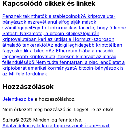
Kapcsolódó cikkek és linkek
Pénznek tekinthetők a stablecoinok?
A kriptovaluta-
bányászok észrevétlenül elfoglalják mások
számítógépeit
Egy brit informatikus tagadja, hogy ő lenne
Satoshi Nakamoto, a bitcoin kifejlesztője
Irán
kriptovalutában kéri az útdíjat a Hormuzi-szoroson
áthaladó tankerektől
Az eddigi leghidegebb kriptotélben
fagyoskodik a bitcoin
Az Ethereum hiába a második
legnagyobb kriptovaluta, teljesen kimaradt az iparág
fellendüléséből
Nem tudta fenntartani a piac lendületét a
kriptobarát amerikai kormányzat
A bitcoin-bányászok is
az MI felé fordulnak
Hozzászólások
Jelentkezz be
a hozzászóláshoz.
Nem érkezett még hozzászólás. Legyél Te az első!
Sg
.hu
©
2026
Minden jog fenntartva.
Adatvédelmi nyilatkozat
Impresszum
Fórum
E-mail: