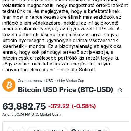
volatilitása megnehezíti, hogy megbízható értékőrzőként
tekintsünk rá, és megjegyezte, hogy a befektetőknek
már most is rendelkezésükre állnak más eszközök az
infláció elleni védekezésre, például az inflációkövető
amerikai államkötvények, az úgynevezett TIPS-ek. A
közelmúltbeli eladási hullám emlékeztet arra, hogy a
bitcoin nyereségeit ugyanolyan drámai visszaesések
kísérhetik - mondta. Ez a bizonytalanság az egyik oka
annak, hogy sok pénzügyi tervező azt javasolja, a
bitcoin csak a szélesebb portfólió kis részét tegye ki.
„Egyszerűen nem lehet igazán megjósolni, milyen
irányba fog elmozdulni" - mondta Sotiroff.