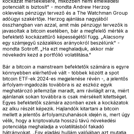
kockázat mérséklésére, miközben némi emelkedési
potenciált is biztosít" - mondta Andrew Herzog
okleveles pénzügyi tervező és a The Watchman Group
adóügyi szakértője. Herzog ajánlása nagyjából
összhangban van azzal, amit más pénzügyi tervezők is
javasoltak a bitcoin esetében, bár a megfelelő mérték a
befektető kockázattűrő képességétől függ. „Alacsony
egy számjegyű százalékos arányokról beszélünk" -
mondta Sotiroff. „Ha ezt meghaladjuk, akkor már
növekedni kezd a portfólió volatilitása."
Bár a bitcoin a mainstream befektetők számára is egyre
könnyebben elérhetővé vált - többek között a spot
bitcoin ETF-ek 2024-es megjelenése révén -, a jelentős
árfolyam-ingadozás továbbra is az eszköz egyik
meghatározó jellemzője maradt, ami rávilágít arra, miért
ajánlanak sokan továbbra is csak mérsékelt kitettséget.
Egyes befektetők számára azonban ezek a kockázatok
az alku részét képezik. Hajlandók kitartani a bitcoin
mellett a jelentős árfolyamzuhanások idején is, mert úgy
vélik, hogy a kriptovaluta hosszú távú növekedési
potenciálja meghaladja a volatilitásból fakadó
hátrányokat. „Egy eladási hullám valójában azt mutatja