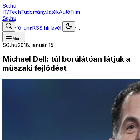
Sg.hu
IT/Tech
Tudomány
Játék
Autó
Film
Sg.hu
·
fórum
·
RSS
·
hírlevél
·
·
...
Menü
SG.hu
·
2018. január 15.
Michael Dell: túl borúlátóan látjuk a
műszaki fejlődést