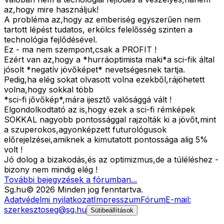
az,hogy mire használjuk!
A probléma az,hogy az emberiség egyszerűen nem
tartott lépést tudatos, erkölcs felelősség szinten a
technológia fejlődésével.
Ez - ma nem szempont,csak a PROFIT !
Ezért van az,hogy a *hurráoptimista maki*a sci-fik által
jósolt *negatív jövőképet* nevetségesnek tartja.
Pedig,ha elég sokat olvasott volna ezekből,rájöhetett
volna,hogy sokkal több
*sci-fi jővőkép*,mára ijesztő valósággá vált !
Elgondolkodtató az is,hogy ezek a sci-fi rémképek
SOKKAL nagyobb pontossággal rajzolták ki a jövőt,mint
a szuperokos,agyonképzett futurológusok
előrejelzései,amiknek a kimutatott pontossága alig 5%
volt !
Jó dolog a bizakodás,és az optimizmus,de a túléléshez -
bizony nem mindig elég !
További bejegyzések a fórumban...
Sg
.hu
©
2026
Minden jog fenntartva.
Adatvédelmi nyilatkozat
Impresszum
Fórum
E-mail:
szerkesztoseg@sg.hu
Sütibeállítások