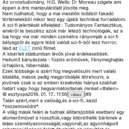
Az orvostudomány, H.G. Wells: Dr Moreau szigete ami
éppen a dns manipulációját jósolta meg.
Nem tudhatod, hogy a mai mesélők tollából fakadó
történetekből mikor lesz egy újabb technikai forradalom.
A sci-fi jelentését elfelejted : Tudományos Fantasztikus,
amikről te beszélsz azok már létező technológiák, az a
baj hogy ma már minden szemétre rányomják a sci-fi
bélyegzőt és egyre több valódi sci-fi-ből lesz horror,
lásd az
ÉLET
cimű filmet.
A kísérleti stádiumban lévők jóval érdekesebbek:
Helium3 bányászata - fúziós erőművek, Fénymeghajtás
űrhajókra, hibernálás.
Ezek többsége is azért fog megvalósulni mert valaki
kitalálta, mások pedig megpróbálják létrehozni, a
jövőnek csak is az emberi kreativitás hiánya szabhat
határt vagy hogy begyarmatosítanak minket.<#alien>
©
esztyopa
2018. 01. 17.
.
11:56
|
|
#
9
válasz
Talán azért,mert a valóság,és a sci-fi...kezd
*összemosódni*.
A világ másik felén le tudnak állítani/jobbik esetben/ egy
atomerőművet a rosszfiúk,vagy kitörölhetik bárkinek a
teljes személyazonosságát,vagyonát,az agyonhájpolt