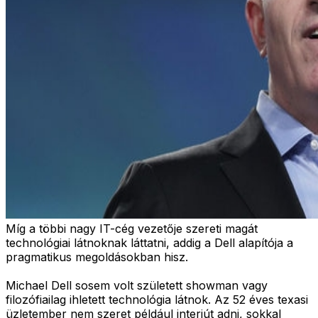
Míg a többi nagy IT-cég vezetője szereti magát
technológiai látnoknak láttatni, addig a Dell alapítója a
pragmatikus megoldásokban hisz.
Michael Dell sosem volt született showman vagy
filozófiailag ihletett technológia látnok. Az 52 éves texasi
üzletember nem szeret például interjút adni, sokkal