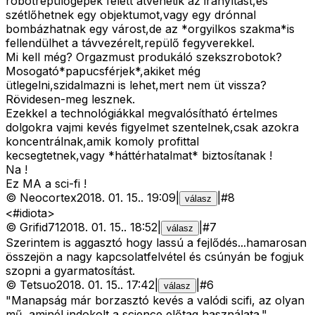
robotrepülőgépek felett átvehetik az irányítást,és
szétlőhetnek egy objektumot,vagy egy drónnal
bombázhatnak egy várost,de az *orgyilkos szakma*is
fellendülhet a távvezérelt,repülő fegyverekkel.
Mi kell még? Orgazmust produkáló szekszrobotok?
Mosogató*papucsférjek*,akiket még
ütlegelni,szidalmazni is lehet,mert nem üt vissza?
Rövidesen-meg lesznek.
Ezekkel a technológiákkal megvalósítható értelmes
dolgokra vajmi kevés figyelmet szentelnek,csak azokra
koncentrálnak,amik komoly profittal
kecsegtetnek,vagy *háttérhatalmat* biztosítanak !
Na !
Ez MA a sci-fi !
©
Neocortex
2018. 01. 15.
.
19:09
|
|
#
8
válasz
<#idiota>
©
Grifid71
2018. 01. 15.
.
18:52
|
|
#
7
válasz
Szerintem is aggasztó hogy lassú a fejlődés...hamarosan
összejön a nagy kapcsolatfelvétel és csúnyán be fogjuk
szopni a gyarmatosítást.
©
Tetsuo
2018. 01. 15.
.
17:42
|
|
#
6
válasz
"Manapság már borzasztó kevés a valódi scifi, az olyan
mű, aminél indokolt a science előtag használata."