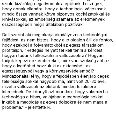
szinte kizárólag negatívumokra épülnek. Leszögezi,
hogy annak ellenére, hogy a technológiai változások
mindig össze vannak kötve bizonyos kockázatokkal és
kihívásokkal, az emberiség számára az eredmények
összességében mégis általában pozitívak.
Dell szerint aki meg akarja akadályozni a technológiai
fejlődést, az nem biztos, hogy a jó oldalon áll, de fontos,
hogy ezekből a folyamatokból az egész társadalom
profitáljon. "Rettegés helyett fel kell tenni a kérdést
hogyan tudunk felkészülni a változásokra? Hogyan
tudjuk képezni az embereket, mire van szükség ahhoz,
hogy a legtöbbet hozzuk ki az oktatásból, az
egészségügyből vagy a környezetvédelemből?
Mindazonáltal tény, hogy a fejlődésben élenjáró cégek
felelőssége sokkal nagyobb ma, mint volt 20-30 éve,
mivel a változások az életünk minden területére
kiterjednek. De könnyű azt mondani, hogy valamiért a
technológia a hibás, valójában a technológia sokkal
inkább a megoldás az egyes dolgokra és nem maga a
probléma." - jelentette ki.