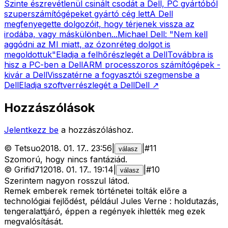
Szinte észrevétlenül csinált csodát a Dell, PC gyártóból
szuperszámítógépeket gyártó cég lett
A Dell
megfenyegette dolgozóit, hogy térjenek vissza az
irodába, vagy máskülönben...
Michael Dell: "Nem kell
aggódni az MI miatt, az ózonréteg dolgot is
megoldottuk"
Eladja a felhőrészlegét a Dell
Továbbra is
hisz a PC-ben a Dell
ARM processzoros számítógépek -
kivár a Dell
Visszatérne a fogyasztói szegmensbe a
Dell
Eladja szoftverrészlegét a Dell
Dell
↗
Hozzászólások
Jelentkezz be
a hozzászóláshoz.
©
Tetsuo
2018. 01. 17.
.
23:56
|
|
#
11
válasz
Szomorú, hogy nincs fantáziád.
©
Grifid71
2018. 01. 17.
.
19:14
|
|
#
10
válasz
Szerintem nagyon rosszul látod.
Remek emberek remek történetei tolták előre a
technológiai fejlődést, például Jules Verne : holdutazás,
tengeralattjáró, éppen a regények ihlették meg ezek
megvalósítását.