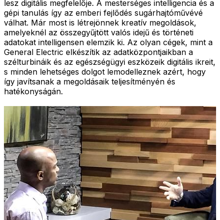
lesz digitális megfelelője. A mesterséges intelligencia és a
gépi tanulás így az emberi fejlődés sugárhajtóművévé
válhat. Már most is létrejönnek kreatív megoldások,
amelyeknél az összegyűjtött valós idejű és történeti
adatokat intelligensen elemzik ki. Az olyan cégek, mint a
General Electric elkészítik az adatközpontjaikban a
szélturbináik és az egészségügyi eszközeik digitális ikreit,
s minden lehetséges dolgot lemodelleznek azért, hogy
így javítsanak a megoldásaik teljesítményén és
hatékonyságán.