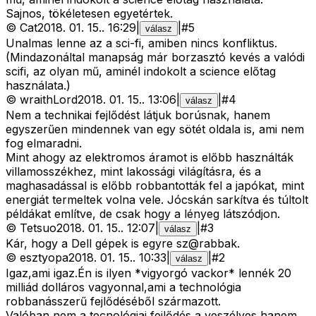
Sajnos, tökéletesen egyetértek.
©
Cat
2018. 01. 15.
.
16:29
|
|
#
5
válasz
Unalmas lenne az a sci-fi, amiben nincs konfliktus.
(Mindazonáltal manapság már borzasztó kevés a valódi
scifi, az olyan mű, aminél indokolt a science előtag
használata.)
©
wraithLord
2018. 01. 15.
.
13:06
|
|
#
4
válasz
Nem a technikai fejlődést látjuk borúsnak, hanem
egyszerűen mindennek van egy sötét oldala is, ami nem
fog elmaradni.
Mint ahogy az elektromos áramot is előbb használták
villamosszékhez, mint lakossági világításra, és a
maghasadással is előbb robbantották fel a japókat, mint
energiát termeltek volna vele. Jócskán sarkítva és túltolt
példákat említve, de csak hogy a lényeg látszódjon.
©
Tetsuo
2018. 01. 15.
.
12:07
|
|
#
3
válasz
Kár, hogy a Dell gépek is egyre sz@rabbak.
©
esztyopa
2018. 01. 15.
.
10:33
|
|
#
2
válasz
Igaz,ami igaz.Én is ilyen *vigyorgó vackor* lennék 20
milliád dolláros vagyonnal,ami a technológia
robbanásszerű fejlődéséből származott.
Valóban nem a tecnológiai fejlődés a veszélyes,hanem