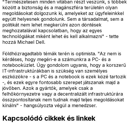
"Természetesen minden vitában részt veszünk, s többek
között a biztonság és a magánszféra területén olyan
megoldásokat dolgozunk ki, amelyeket az ügyfeleinkkel
együtt helyesnek gondolunk. Sem a társadalmat, sem a
politikát nem lehet megkerülni azon döntések
meghozatalával kapcsolatban, hogy az egyes
technológiákat miként lehet és kell alkalmazni" - tette
hozzá Michael Dell.
Földhözragadtabb témák terén is optimista. "Az nem is
kérdéses, hogy megéri-e a számunkra a PC- és a
notebooküzlet. Úgy gondolom ugyanis, hogy a korszerű
IT-infrastruktúrákban is szükség van személyes
eszközökre - s a PC és a notebook is ezek közé tartozik
-, és ezek egyre fontosabb szerepet játszanak majd a
jövőben. Azok a gyártók, amelyek csak a
felhőkörnyezetre vagy a decentralizált infrastruktúrára
összpontosítanak nem tudnak majd teljes megoldásokat
kínálni" - hangsúlyozta végül a menedzser.
Kapcsolódó cikkek és linkek