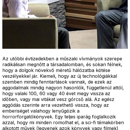
Az utóbbi évtizedekben a műszaki vívmányok szerepe
radikálisan megnőtt a társadalomban, és sokan félnek,
hogy a dolgok növekvő méretű hálózatba kötése
veszélyekkel jár. Kiemeli, hogy az új technológiákkal
szemben mindig fenntartások vannak, de ezek az
aggodalmak mindig nagyon hasonlók, függetlenül attól,
hogy valaki 100, 60 vagy 40 évet megy vissza az
időben, vagy mai vitákat vesz górcső alá. Az egész
aggódás szerinte arra vezethető vissza, hogy az
emberiséget valahogy lenyűgözik a
horrorforgatókönyvek. Egy teljes iparág foglalkozik
azzal, hogy mi minden romolhat el, a sci-fi témakörben
alkotott művek (legyenek azok könyvek vagy filmek)