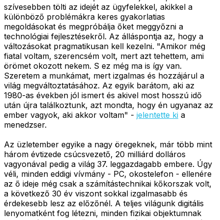
szívesebben tölti az idejét az ügyfelekkel, akikkel a
különböző problémákra keres gyakorlatias
megoldásokat és megpróbálja őket meggyőzni a
technológiai fejlesztésekről. Az álláspontja az, hogy a
változásokat pragmatikusan kell kezelni. "Amikor még
fiatal voltam, szerencsém volt, mert azt tehettem, ami
örömet okozott nekem. S ez még ma is így van.
Szeretem a munkámat, mert izgalmas és hozzájárul a
világ megváltoztatásához. Az egyik barátom, aki az
1980-as években jól ismert és akivel most hosszú idő
után újra találkoztunk, azt mondta, hogy én ugyanaz az
ember vagyok, aki akkor voltam" -
jelentette ki
a
menedzser.
Az üzletember egyike a nagy öregeknek, már több mint
három évtizede csúcsvezető, 20 milliárd dolláros
vagyonával pedig a világ 37. leggazdagabb embere. Úgy
véli, minden eddigi vívmány - PC, okostelefon - ellenére
az ő ideje még csak a számítástechnikai kőkorszak volt,
a következő 30 év viszont sokkal izgalmasabb és
érdekesebb lesz az előzőnél. A teljes világunk digitális
lenyomatként fog létezni, minden fizikai objektumnak