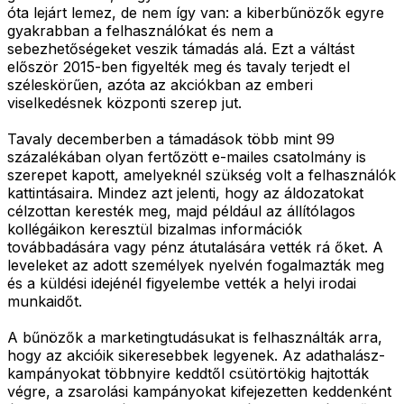
óta lejárt lemez, de nem így van: a kiberbűnözők egyre
gyakrabban a felhasználókat és nem a
sebezhetőségeket veszik támadás alá. Ezt a váltást
először 2015-ben figyelték meg és tavaly terjedt el
széleskörűen, azóta az akciókban az emberi
viselkedésnek központi szerep jut.
Tavaly decemberben a támadások több mint 99
százalékában olyan fertőzött e-mailes csatolmány is
szerepet kapott, amelyeknél szükség volt a felhasználók
kattintásaira. Mindez azt jelenti, hogy az áldozatokat
célzottan keresték meg, majd például az állítólagos
kollégáikon keresztül bizalmas információk
továbbadására vagy pénz átutalására vették rá őket. A
leveleket az adott személyek nyelvén fogalmazták meg
és a küldési idejénél figyelembe vették a helyi irodai
munkaidőt.
A bűnözők a marketingtudásukat is felhasználták arra,
hogy az akcióik sikeresebbek legyenek. Az adathalász-
kampányokat többnyire keddtől csütörtökig hajtották
végre, a zsarolási kampányokat kifejezetten keddenként