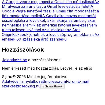
A Google végre megengedi a Gmail cím módosítását
Az
MI átveszi az irányítást a Gmail levelesládája felett
A
Google végre lehetővé teszi a Gmail cím módosítását a
fiók megtartása mellett
A Gmail alkalmazás mostantól
összefoglalja a leveleket, akár akarja az ember, akár
nem
Maliba áramlik az amerikai katonai levelezés
Nem
tudta teljesen kiváltani az e-maileket az Atos
Origin
Kiskapuk jöhetnek a levelezőprogramokban is
Az
emailek 60 százaléka ártó szándékú
Hozzászólások
Jelentkezz be
a hozzászóláshoz.
Nem érkezett még hozzászólás. Legyél Te az első!
Sg
.hu
©
2026
Minden jog fenntartva.
Adatvédelmi nyilatkozat
Impresszum
Fórum
E-mail:
szerkesztoseg@sg.hu
Sütibeállítások