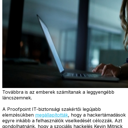
Továbbra is az emberek számítanak a leggyengébb
láncszemnek.
A Proofpoint IT-biztonsági szakértői legújabb
elemzésükben
megállapították
, hogy a hackertámadások
egyre inkább a felhasználók viselkedését célozzák. Azt
gondolhatnánk, hogy a szociális hackelés Kevin Mitnick