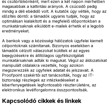
és csütörtökönként, mert ezen a két napon mérhetően
magasabbak a kattintási arányok. A csúcsidő pedig
mindig a déli ebédidő volt. A kutatók úgy vélték, hogy az
időzítés döntő: a támadók ugyanis tudják, hogy az
optimálisan kialakított és a megfelelő időpontokban a
munkatársaknak elküldött e-mailek érhetik el a legjobb
eredményeket.
A bankok vagy a közösségi hálózatok ügyfelei kiemelt
célpontoknak számítanak. Bizonyos esetekben a
támadók célzott válaszokat küldtek el az egyes
bejegyzésekre és állítólagos ügyfélszolgálati
munkatársaknak adták ki magukat. Végül az áldozatokat
manipulált oldalakra vezették, hogy azokon
megszerezzék az ügyfelek adatait és jelszavait. A
Proofpoint szakértői azt tanácsolták, hogy az IT-
biztonsági részlegek az intézkedéseiket a
kiberfenyegetések legfontosabb részterületére, az
elektronikus levélforgalomra összpontosítsák.
Kapcsolódó cikkek és linkek