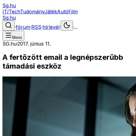
Sg.hu
IT/Tech
Tudomány
Játék
Autó
Film
Sg.hu
·
fórum
·
RSS
·
hírlevél
·
·
...
Menü
SG.hu
·
2017. június 11.
A fertőzött email a legnépszerűbb
támadási eszköz