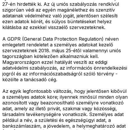
27-én hirdették ki. Az új uniós szabályozás rendkívül
szigorúan védi az egyén magánélethez és szenzitív
adatainak védelméhez való jogát, jelentősen szélesíti
ezen adatok körét, és súlyos büntetéseket helyez
kilátásba az ezekkel visszaélő szervezeteknek.
A GDPR (General Data Protection Regulation) néven
emlegetett rendeletet a személyes adatokat kezelő
szervezeteknek 2018. május 25-étől valamennyi uniós
tagországban kötelezően alkalmazniuk kell.
Magyarországon ezzel hatályát veszíti az eddigi
adatvédelmi szabályozás, az információs önrendelkezési
jogról és az információszabadságról szóló törvény -
közölte a tanácsadó cég.
Az egyik legfontosabb változás, hogy jelentősen kibővül
a személyes adatok köre; ilyennek minősül minden olyan
azonosított vagy beazonosítható személyre vonatkozó
adat, amely az illető privát, szakmai vagy közösségi,
társadalmi tevékenységére vonatkozik. Személyes adat
például a név, a születési és egészségügyi adat, a
bankszámlaszám, a jövedelem, a helymeghatározó adat