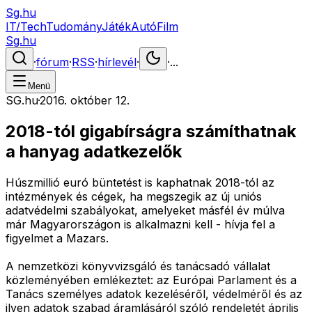
Sg.hu
IT/Tech
Tudomány
Játék
Autó
Film
Sg.hu
·
fórum
·
RSS
·
hírlevél
·
·
...
Menü
SG.hu
·
2016. október 12.
2018-tól gigabírságra számíthatnak
a hanyag adatkezelők
Húszmillió euró büntetést is kaphatnak 2018-tól az
intézmények és cégek, ha megszegik az új uniós
adatvédelmi szabályokat, amelyeket másfél év múlva
már Magyarországon is alkalmazni kell - hívja fel a
figyelmet a Mazars.
A nemzetközi könyvvizsgáló és tanácsadó vállalat
közleményében emlékeztet: az Európai Parlament és a
Tanács személyes adatok kezeléséről, védelméről és az
ilyen adatok szabad áramlásáról szóló rendeletét április