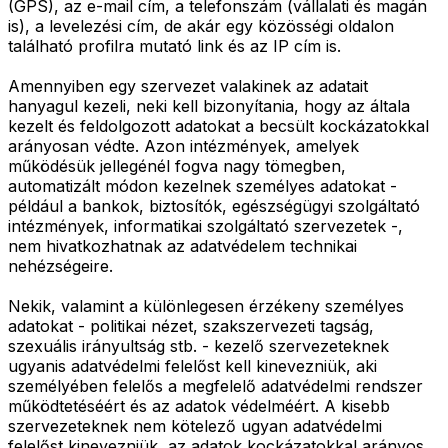
(GPS), az e-mail cím, a telefonszám (vállalati és magán
is), a levelezési cím, de akár egy közösségi oldalon
található profilra mutató link és az IP cím is.
Amennyiben egy szervezet valakinek az adatait
hanyagul kezeli, neki kell bizonyítania, hogy az általa
kezelt és feldolgozott adatokat a becsült kockázatokkal
arányosan védte. Azon intézmények, amelyek
működésük jellegénél fogva nagy tömegben,
automatizált módon kezelnek személyes adatokat -
például a bankok, biztosítók, egészségügyi szolgáltató
intézmények, informatikai szolgáltató szervezetek -,
nem hivatkozhatnak az adatvédelem technikai
nehézségeire.
Nekik, valamint a különlegesen érzékeny személyes
adatokat - politikai nézet, szakszervezeti tagság,
szexuális irányultság stb. - kezelő szervezeteknek
ugyanis adatvédelmi felelőst kell kinevezniük, aki
személyében felelős a megfelelő adatvédelmi rendszer
működtetéséért és az adatok védelméért. A kisebb
szervezeteknek nem kötelező ugyan adatvédelmi
felelőst kinevezniük, az adatok kockázatokkal arányos