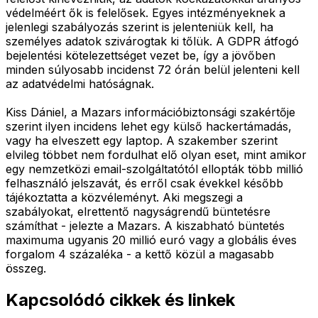
védelméért ők is felelősek. Egyes intézményeknek a
jelenlegi szabályozás szerint is jelenteniük kell, ha
személyes adatok szivárogtak ki tőlük. A GDPR átfogó
bejelentési kötelezettséget vezet be, így a jövőben
minden súlyosabb incidenst 72 órán belül jelenteni kell
az adatvédelmi hatóságnak.
Kiss Dániel, a Mazars információbiztonsági szakértője
szerint ilyen incidens lehet egy külső hackertámadás,
vagy ha elveszett egy laptop. A szakember szerint
elvileg többet nem fordulhat elő olyan eset, mint amikor
egy nemzetközi email-szolgáltatótól ellopták több millió
felhasználó jelszavát, és erről csak évekkel később
tájékoztatta a közvéleményt. Aki megszegi a
szabályokat, elrettentő nagyságrendű büntetésre
számíthat - jelezte a Mazars. A kiszabható büntetés
maximuma ugyanis 20 millió euró vagy a globális éves
forgalom 4 százaléka - a kettő közül a magasabb
összeg.
Kapcsolódó cikkek és linkek