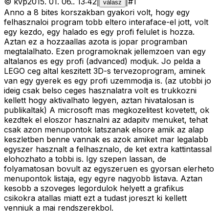
©
kvp
2015. 01. 06.
.
13:42
|
|
#
1
válasz
Anno a 8 bites korszakban gyakori volt, hogy egy
felhasznaloi program tobb eltero interaface-el jott, volt
egy kezdo, egy halado es egy profi felulet is hozza.
Aztan ez a hozzaallas azota is jopar programban
megtalalhato. Ezen programoknak jellemzoen van egy
altalanos es egy profi (advanced) modjuk. Jo pelda a
LEGO ceg altal keszitett 3D-s tervezoprogram, aminek
van egy gyerek es egy profi uzemmodja is. (az utobbi jo
ideig csak belso ceges hasznalatra volt es trukkozni
kellett hogy aktivalhato legyen, aztan hivatalosan is
publikaltak) A microsoft mas megkozelitest kovetett, ok
kezdtek el eloszor hasznalni az adapitv menuket, tehat
csak azon menupontok latszanak elsore amik az alap
keszletben benne vannak es azok amiket mar legalabb
egyszer hasznalt a felhasznalo, de ket extra kattintassal
elohozhato a tobbi is. Igy szepen lassan, de
folyamatosan bovult az egyszeruen es gyorsan elerheto
menupontok listaja, egy egyre nagyobb listava. Aztan
kesobb a szoveges legordulok helyett a grafikus
csikokra atallas miatt ezt a tudast joreszt ki kellett
venniuk a mai rendszerekbol.