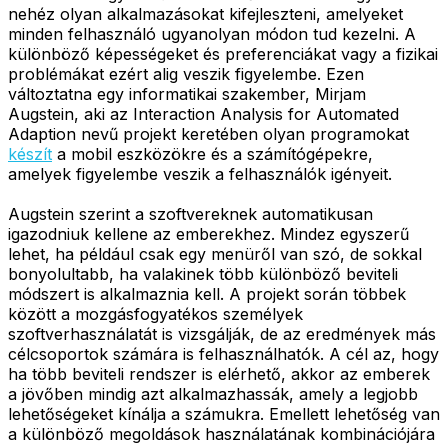
nehéz olyan alkalmazásokat kifejleszteni, amelyeket
minden felhasználó ugyanolyan módon tud kezelni. A
különböző képességeket és preferenciákat vagy a fizikai
problémákat ezért alig veszik figyelembe. Ezen
változtatna egy informatikai szakember, Mirjam
Augstein, aki az Interaction Analysis for Automated
Adaption nevű projekt keretében olyan programokat
készít
a mobil eszközökre és a számítógépekre,
amelyek figyelembe veszik a felhasználók igényeit.
Augstein szerint a szoftvereknek automatikusan
igazodniuk kellene az emberekhez. Mindez egyszerű
lehet, ha például csak egy menüről van szó, de sokkal
bonyolultabb, ha valakinek több különböző beviteli
módszert is alkalmaznia kell. A projekt során többek
között a mozgásfogyatékos személyek
szoftverhasználatát is vizsgálják, de az eredmények más
célcsoportok számára is felhasználhatók. A cél az, hogy
ha több beviteli rendszer is elérhető, akkor az emberek
a jövőben mindig azt alkalmazhassák, amely a legjobb
lehetőségeket kínálja a számukra. Emellett lehetőség van
a különböző megoldások használatának kombinációjára