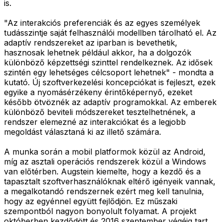
is.
"Az interakciós preferenciák és az egyes személyek
tudásszintje saját felhasználói modellben tárolható el. Az
adaptív rendszereket az iparban is bevethetik,
hasznosak lehetnek például akkor, ha a dolgozók
különböző képzettségi szinttel rendelkeznek. Az idősek
szintén egy lehetséges célcsoport lehetnek" - mondta a
kutató. Új szoftverkezelési koncepciókat is fejleszt, ezek
egyike a nyomásérzékeny érintőképernyő, ezeket
később ötvöznék az adaptív programokkal. Az emberek
különböző beviteli módszereket tesztelhetnének, a
rendszer elemezné az interakciókat és a legjobb
megoldást választaná ki az illető számára.
A munka során a mobil platformok közül az Android,
míg az asztali operációs rendszerek közül a Windows
van előtérben. Augstein kiemelte, hogy a kezdő és a
tapasztalt szoftverhasználóknak eltérő igényeik vannak,
a megalkotandó rendszernek ezért meg kell tanulnia,
hogy az egyénnel együtt fejlődjön. Ez műszaki
szempontból nagyon bonyolult folyamat. A projekt
októberben kezdődött és 2016 szeptember végéig tart,