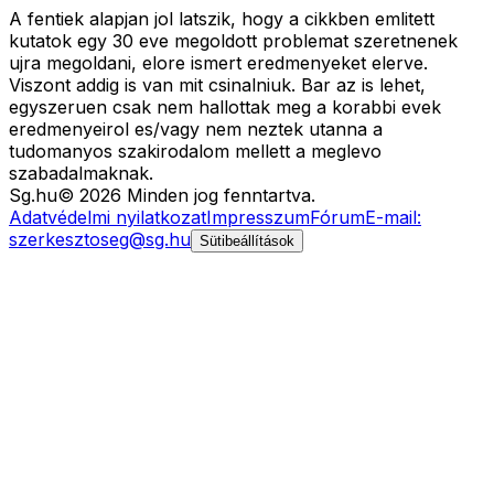
A fentiek alapjan jol latszik, hogy a cikkben emlitett
kutatok egy 30 eve megoldott problemat szeretnenek
ujra megoldani, elore ismert eredmenyeket elerve.
Viszont addig is van mit csinalniuk. Bar az is lehet,
egyszeruen csak nem hallottak meg a korabbi evek
eredmenyeirol es/vagy nem neztek utanna a
tudomanyos szakirodalom mellett a meglevo
szabadalmaknak.
Sg
.hu
©
2026
Minden jog fenntartva.
Adatvédelmi nyilatkozat
Impresszum
Fórum
E-mail:
szerkesztoseg@sg.hu
Sütibeállítások