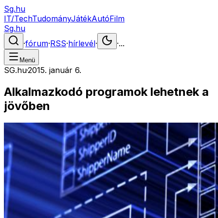
Sg.hu
IT/Tech
Tudomány
Játék
Autó
Film
Sg.hu
·
fórum
·
RSS
·
hírlevél
·
·
...
Menü
SG.hu
·
2015. január 6.
Alkalmazkodó programok lehetnek a
jövőben