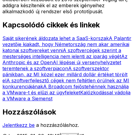
addigra készítenék el az emberek igényeihez
alkalmazkodó új rendszer első prototípusát.
Kapcsolódó cikkek és linkek
Saját sikerének áldozata lehet a SaaS-korszak
A Palantir
vezetője kiakadt, hogy Németország nem akar amerikai
katonai szoftvereket venni
A szoftvercégek szerint a
mesterséges intelligencia nem jelenti az iparág végét
Az
Anthropic és az OpenAI lépései új versenyhelyzetet
teremtenek a szoftverpiacon
A szoftverszektor
pánikban, az MI közel ezer millárd dollár értéket törölt
el
A szoftverfejlesztő cégek nem feltétlen örülnek az MI
konkurenciájának
A Broadcom fejőstehénnek használja
a VMware-t és elűzi az ügyfeleket
Kalózkodással vádolja
a VMware a Siemenst
Hozzászólások
Jelentkezz be
a hozzászóláshoz.