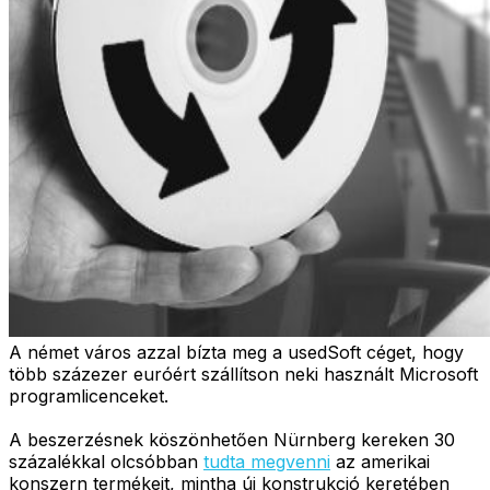
A német város azzal bízta meg a usedSoft céget, hogy
több százezer euróért szállítson neki használt Microsoft
programlicenceket.
A beszerzésnek köszönhetően Nürnberg kereken 30
százalékkal olcsóbban
tudta megvenni
az amerikai
konszern termékeit, mintha új konstrukció keretében