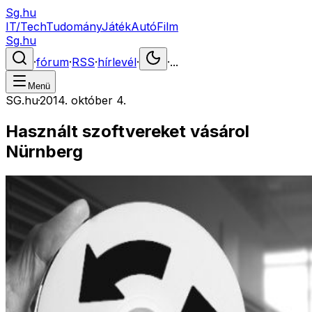
Sg.hu
IT/Tech
Tudomány
Játék
Autó
Film
Sg.hu
·
fórum
·
RSS
·
hírlevél
·
·
...
Menü
SG.hu
·
2014. október 4.
Használt szoftvereket vásárol
Nürnberg