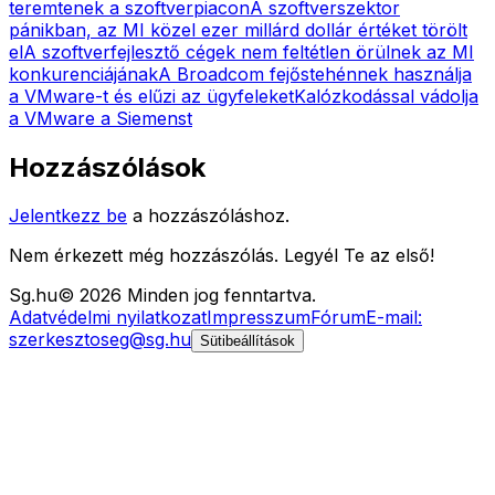
teremtenek a szoftverpiacon
A szoftverszektor
pánikban, az MI közel ezer millárd dollár értéket törölt
el
A szoftverfejlesztő cégek nem feltétlen örülnek az MI
konkurenciájának
A Broadcom fejőstehénnek használja
a VMware-t és elűzi az ügyfeleket
Kalózkodással vádolja
a VMware a Siemenst
Hozzászólások
Jelentkezz be
a hozzászóláshoz.
Nem érkezett még hozzászólás. Legyél Te az első!
Sg
.hu
©
2026
Minden jog fenntartva.
Adatvédelmi nyilatkozat
Impresszum
Fórum
E-mail:
szerkesztoseg@sg.hu
Sütibeállítások