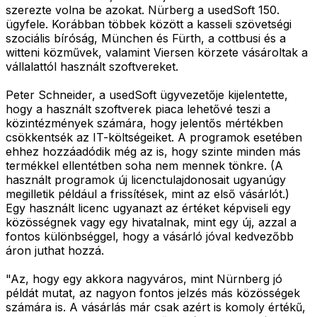
szerezte volna be azokat. Nürberg a usedSoft 150.
ügyfele. Korábban többek között a kasseli szövetségi
szociális bíróság, München és Fürth, a cottbusi és a
witteni közművek, valamint Viersen körzete vásároltak a
vállalattól használt szoftvereket.
Peter Schneider, a usedSoft ügyvezetője kijelentette,
hogy a használt szoftverek piaca lehetővé teszi a
közintézmények számára, hogy jelentős mértékben
csökkentsék az IT-költségeiket. A programok esetében
ehhez hozzáadódik még az is, hogy szinte minden más
termékkel ellentétben soha nem mennek tönkre. (A
használt programok új licenctulajdonosait ugyanúgy
megilletik például a frissítések, mint az első vásárlót.)
Egy használt licenc ugyanazt az értéket képviseli egy
közösségnek vagy egy hivatalnak, mint egy új, azzal a
fontos különbséggel, hogy a vásárló jóval kedvezőbb
áron juthat hozzá.
"Az, hogy egy akkora nagyváros, mint Nürnberg jó
példát mutat, az nagyon fontos jelzés más közösségek
számára is. A vásárlás már csak azért is komoly értékű,