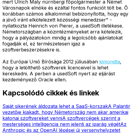
mert Ulrich Maly nürnbergi főpolgármester a Német
Városnapok elnöke és ezáltal fontos funkciót tölt be. Ő
korábban számos alkalommal bebizonyította, hogy egy
a jövő iránt elkötelezett közösségi menedzser" -
nyilatkozta Heinrich von Pierer, a usedSoft illetékese.
Németországban a közintézményeket arra kötelezik,
hogy a pályázatokon mindig a legolcsóbb ajánlatokat
fogadják el, ez természetesen igaz a
szoftverbeszerzésekre is.
Az Európai Unió Bírósága 2012 júliusában
kimondta
,
hogy a letölthető szoftverek licenceivel is lehet
kereskedni. A perben a usedSoft nyert az eljárást
kezdeményező Oracle ellen.
Kapcsolódó cikkek és linkek
Saját sikerének áldozata lehet a SaaS-korszak
A Palantir
vezetője kiakadt, hogy Németország nem akar amerikai
katonai szoftvereket venni
A szoftvercégek szerint a
mesterséges intelligencia nem jelenti az iparág végét
Az
Anthropic és az OpenAI lépései új versenyhelyzetet