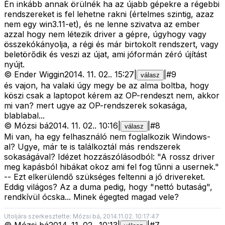
Én inkább annak örülnék ha az újabb gépekre a régebbi
rendszereket is fel lehetne rakni (értelmes szintig, azaz
nem egy win3.11-et), és ne lenne szivatva az ember
azzal hogy nem létezik driver a gépre, úgyhogy vagy
összekókányolja, a régi és már birtokolt rendszert, vagy
beletörődik és veszi az újat, ami jóformán zéró újítást
nyújt.
©
Ender Wiggin
2014. 11. 02.
.
15:27
|
|
#
9
válasz
és vajon, ha valaki úgy megy be az alma boltba, hogy
köszi csak a laptopot kérem az OP-rendeszt nem, akkor
mi van? mert ugye az OP-rendszerek sokasága,
blablabal...
©
Mózsi bá
2014. 11. 02.
.
10:16
|
|
#
8
válasz
Mi van, ha egy felhasználó nem foglalkozik Windows-
al? Ugye, már te is találkoztál más rendszerek
sokaságával? Idézet hozzászólásodból: "A rossz driver
meg kapásból hibákat okoz ami fel fog tűnni a usernek."
-- Ezt elkerülendő szükséges feltenni a jó drivereket.
Eddig világos? Az a duma pedig, hogy "nettó butaság",
rendkívül ócska... Minek égegted magad vele?
Utoljára szerkesztette: Mózsi bá, 2014.11.02. 10:17:47