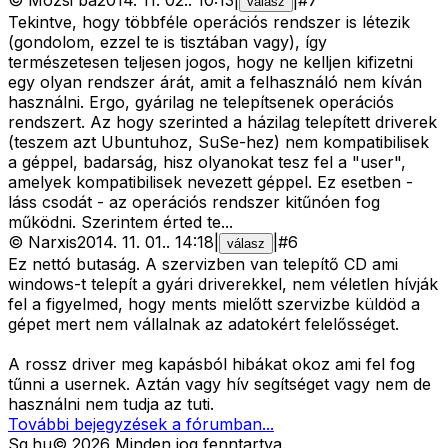
©
Mózsi bá
2014. 11. 02.
.
10:13
|
|
#
7
válasz
Tekintve, hogy többféle operációs rendszer is létezik
(gondolom, ezzel te is tisztában vagy), így
természetesen teljesen jogos, hogy ne kelljen kifizetni
egy olyan rendszer árát, amit a felhasználó nem kíván
használni. Ergo, gyárilag ne telepítsenek operációs
rendszert. Az hogy szerinted a házilag telepített driverek
(teszem azt Ubuntuhoz, SuSe-hez) nem kompatibilisek
a géppel, badarság, hisz olyanokat tesz fel a "user",
amelyek kompatibilisek nevezett géppel. Ez esetben -
láss csodát - az operációs rendszer kitűnóen fog
működni. Szerintem érted te...
©
Narxis
2014. 11. 01.
.
14:18
|
|
#
6
válasz
Ez nettó butaság. A szervizben van telepítő CD ami
windows-t telepít a gyári driverekkel, nem véletlen hívják
fel a figyelmed, hogy ments mielőtt szervizbe küldöd a
gépet mert nem vállalnak az adatokért felelősséget.
A rossz driver meg kapásból hibákat okoz ami fel fog
tűnni a usernek. Aztán vagy hív segítséget vagy nem de
használni nem tudja az tuti.
További bejegyzések a fórumban...
Sg
.hu
©
2026
Minden jog fenntartva.