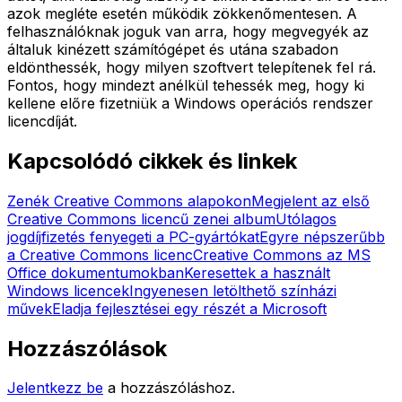
azok megléte esetén működik zökkenőmentesen. A
felhasználóknak joguk van arra, hogy megvegyék az
általuk kinézett számítógépet és utána szabadon
eldönthessék, hogy milyen szoftvert telepítenek fel rá.
Fontos, hogy mindezt anélkül tehessék meg, hogy ki
kellene előre fizetniük a Windows operációs rendszer
licencdíját.
Kapcsolódó cikkek és linkek
Zenék Creative Commons alapokon
Megjelent az első
Creative Commons licencű zenei album
Utólagos
jogdíjfizetés fenyegeti a PC-gyártókat
Egyre népszerűbb
a Creative Commons licenc
Creative Commons az MS
Office dokumentumokban
Keresettek a használt
Windows licencek
Ingyenesen letölthető színházi
művek
Eladja fejlesztései egy részét a Microsoft
Hozzászólások
Jelentkezz be
a hozzászóláshoz.