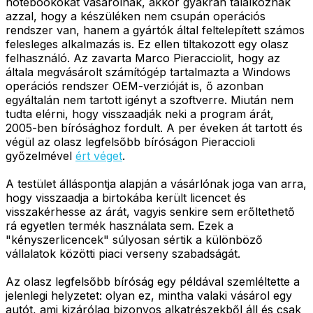
notebookokat vásárolnak, akkor gyakran találkoznak
azzal, hogy a készüléken nem csupán operációs
rendszer van, hanem a gyártók által feltelepített számos
felesleges alkalmazás is. Ez ellen tiltakozott egy olasz
felhasználó. Az zavarta Marco Pieracciolit, hogy az
általa megvásárolt számítógép tartalmazta a Windows
operációs rendszer OEM-verzióját is, ő azonban
egyáltalán nem tartott igényt a szoftverre. Miután nem
tudta elérni, hogy visszaadják neki a program árát,
2005-ben bírósághoz fordult. A per éveken át tartott és
végül az olasz legfelsőbb bíróságon Pieraccioli
győzelmével
ért véget
.
A testület álláspontja alapján a vásárlónak joga van arra,
hogy visszaadja a birtokába került licencet és
visszakérhesse az árát, vagyis senkire sem erőltethető
rá egyetlen termék használata sem. Ezek a
"kényszerlicencek" súlyosan sértik a különböző
vállalatok közötti piaci verseny szabadságát.
Az olasz legfelsőbb bíróság egy példával szemléltette a
jelenlegi helyzetet: olyan ez, mintha valaki vásárol egy
autót, ami kizárólag bizonyos alkatrészekből áll és csak