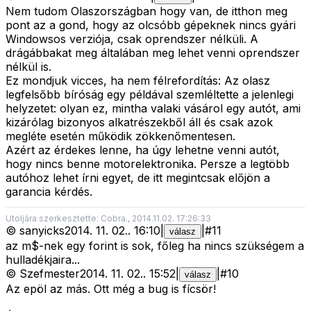
Nem tudom Olaszországban hogy van, de itthon meg
pont az a gond, hogy az olcsóbb gépeknek nincs gyári
Windowsos verziója, csak oprendszer nélküli. A
drágábbakat meg általában meg lehet venni oprendszer
nélkül is.
Ez mondjuk vicces, ha nem félrefordítás:
Az olasz
legfelsőbb bíróság egy példával szemléltette a jelenlegi
helyzetet: olyan ez, mintha valaki vásárol egy autót, ami
kizárólag bizonyos alkatrészekből áll és csak azok
megléte esetén működik zökkenőmentesen.
Azért az érdekes lenne, ha úgy lehetne venni autót,
hogy nincs benne motorelektronika. Persze a legtöbb
autóhoz lehet írni egyet, de itt megintcsak előjön a
garancia kérdés.
Utoljára szerkesztette: Cobra., 2014.11.02. 17:26:33
©
sanyicks
2014. 11. 02.
.
16:10
|
|
#
11
válasz
az m$-nek egy forint is sok, főleg ha nincs szükségem a
hulladékjaira...
©
Szefmester
2014. 11. 02.
.
15:52
|
|
#
10
válasz
Az epöl az más. Ott még a bug is fícsör!