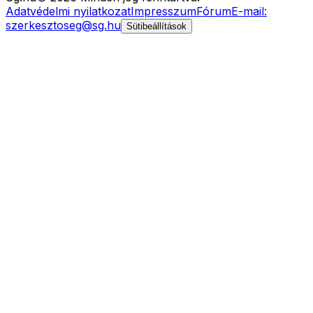
Adatvédelmi nyilatkozat
Impresszum
Fórum
E-mail:
szerkesztoseg@sg.hu
Sütibeállítások