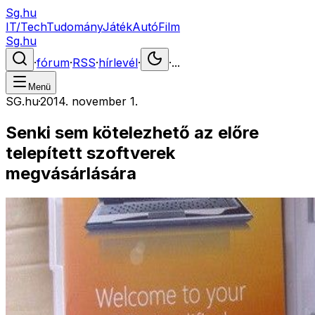
Sg.hu
IT/Tech
Tudomány
Játék
Autó
Film
Sg.hu
·
fórum
·
RSS
·
hírlevél
·
·
...
Menü
SG.hu
·
2014. november 1.
Senki sem kötelezhető az előre
telepített szoftverek
megvásárlására