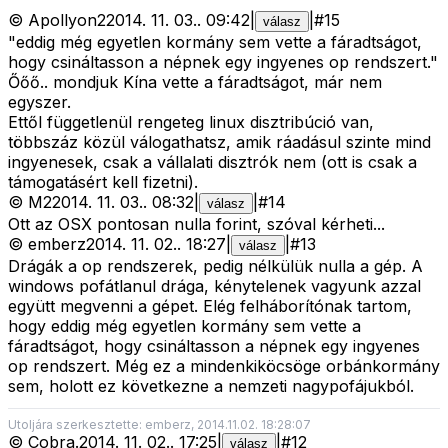
©
Apollyon2
2014. 11. 03.
.
09:42
|
|
#
15
válasz
"eddig még egyetlen kormány sem vette a fáradtságot,
hogy csináltasson a népnek egy ingyenes op rendszert."
Őőő.. mondjuk Kína vette a fáradtságot, már nem
egyszer.
Ettől függetlenül rengeteg linux disztribúció van,
többszáz közül válogathatsz, amik ráadásul szinte mind
ingyenesek, csak a vállalati disztrók nem (ott is csak a
támogatásért kell fizetni).
©
M2
2014. 11. 03.
.
08:32
|
|
#
14
válasz
Ott az OSX pontosan nulla forint, szóval kérheti...
©
emberz
2014. 11. 02.
.
18:27
|
|
#
13
válasz
Drágák a op rendszerek, pedig nélkülük nulla a gép. A
windows pofátlanul drága, kénytelenek vagyunk azzal
együtt megvenni a gépet. Elég felháborítónak tartom,
hogy eddig még egyetlen kormány sem vette a
fáradtságot, hogy csináltasson a népnek egy ingyenes
op rendszert. Még ez a mindenkiköcsöge orbánkormány
sem, holott ez következne a nemzeti nagypofájukból.
Utoljára szerkesztette: emberz, 2014.11.02. 18:28:07
©
Cobra.
2014. 11. 02.
.
17:25
|
|
#
12
válasz