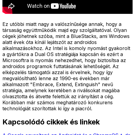
Ez utóbbi miatt nagy a valószínűsége annak, hogy a
társaság együttműködik majd egy szolgáltatóval. Olyan
cégek jöhetnek szóba, mint a BlueStacks, ami Windows
alatt évek óta kínál lejátszót az androidos
alkalmazásokhoz. Az Intel is komoly nyomást gyakorolt
a gyártókra a Dual OS stratégiája kapcsán és ezért a
Microsoftra is nyomás nehezedhet, hogy biztosítsa az
androidos programok futtatásának lehetőségét. Az
elképzelés támogatói azzal is érvelnek, hogy így
megvalósítható lenne az 1990-es években már
alkalmazott "Embrace, Extend, Extinguish" nevű
stratégia, amelynek keretében a riválisokat magába
olvasztotta és átvette felettük az irányítást a cég.
Korábban már számos meghatározó konkurens
technológiát szorítottak ki így a piacról.
Kapcsolódó cikkek és linkek