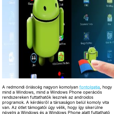
A redmondi óriáscég nagyon komolyan
fontolgatja
, hogy
mind a Windows, mind a Windows Phone operációs
rendszereken futtathatók lesznek az androidos
programok. A kérdésről a társaságon belül komoly vita
van. Az ötlet támogatói úgy vélik, hogy így sikerülne
növelni a Windows és a Windows Phone alatt futtatható