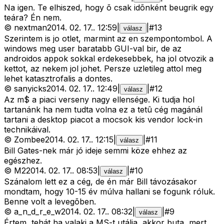
Na igen. Te elhiszed, hogy õ csak idõnként beugrik egy
teára? Én nem.
©
nextman
2014. 02. 17.
.
12:59
|
|
#
13
válasz
Szerintem is jo otlet, marmint az en szempontombol. A
windows meg user baratabb GUI-val bir, de az
androidos appok sokkal erdekesebbek, ha jol otvozik a
kettot, az nekem jol johet. Persze uzletileg attol meg
lehet katasztrofalis a dontes.
©
sanyicks
2014. 02. 17.
.
12:49
|
|
#
12
válasz
Az m$ a piaci verseny nagy ellensége. Ki tudja hol
tartanánk ha nem tudta volna ez a tetû cég magánál
tartani a desktop piacot a mocsok kis vendor lock-in
technikáival.
©
Zombee
2014. 02. 17.
.
12:15
|
|
#
11
válasz
Bill Gates-nek már jó ideje semmi köze ehhez az
egészhez.
©
M2
2014. 02. 17.
.
08:53
|
|
#
10
válasz
Szánalom lett ez a cég, de én már Bill távozásakor
mondtam, hogy 10-15 év múlva hallani se fogunk róluk.
Benne volt a levegõben.
©
a_n_d_r_e_w
2014. 02. 17.
.
08:32
|
|
#
9
válasz
Értem, tehát ha valaki a MS-t utálja, akkor buta, mert