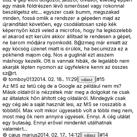
egy másik földrészen lévõ ismerõssel vagy rokonnal
beszélgetsz etc... egyszer csak bumm, megszakad
minden, fossá omlik a rendszer a gépeden majd az
újraindítást követõen, egy csodálatosan szép kék
képernyõn közli veled a microfos, hogy ha legközelebb
el akarod ezt kerülni akkor állítsad le rendesen a gépet,
ne barom módjára nyomkodd. B@zmeg már emiatt az
egy köcsög üzenet miatt is örülök, ha becumizza ez a
pökhendi majom cég. Nos a guglinál ezt asszem
máshogy kezelik. Ott is vannak hibák, de legalább nem
akarják lépten nyomon az ügyfelekre kenni az összes
sz@rt.
©
tomboy013
2014. 02. 18.
.
11:29
|
|
#
15
válasz
Az MS az tetû cég de a Google az például nem mi?
Másik oldalról is nézzétek már meg a dolgokat ne csak
az általatok hõn áhított cég oldaláról. Mindegyik csak
egy cég aki a saját hasznát lesi, az MS se rosszabb a
többitõl. Max volt mikor ügyesebb volt a többi meg nem,
most meg õk nem annyira ügyesek. Ennyi. A cég utálat
egy butaság. Ennyi erõvel mindenkit utálhatnak
valamiért...
©
caius marius
2014. 02. 17.
.
14:12
|
|
#
14
válasz