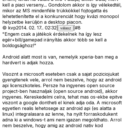
kell a piaci verseny... Gondolom akkor is így vélekedtél,
mikor az MS mindenféle trükkökkel fojtogatta és
lehetetlenítette el a konkurenciát hogy kvázi monopol
helyzetbe kerüljön a desktop piacon.
©
kvp
2014. 02. 17.
.
02:32
|
|
#
8
válasz
"Engem csak a játékok érdekelnek ha így lesz
egér+bill/gamepad irányítás akkor több se kell a
boldogsághoz!"
Android alatt most is van, nemelyik xperia-ban meg a
hardvert is adjak hozza.
Visoznt a microsoft eseteben csak a sajat poziciojukat
gyengitenek vele, arrol nem beszelve, hogy az android
api licenszkoteles. Persze ha ingyenes open source
project-ben hasznaljak (open source android), akkor
ingyenes. Kereskedelmi celra, tehat mas os-ekbe epitve
viszont a google dontheti el kinek adja oda. A microsoft
egyetlen realis lehetosege az android api (es alatta a
linux) integralasara az lenne, ha nyilt forraskodukent
adna ki a windows-t ami nem igazan megoldhato. Arrol
nem beszelve, hogy amig az android nativ kod