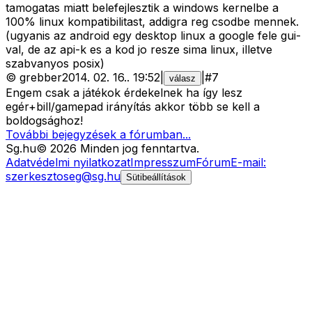
tamogatas miatt belefejlesztik a windows kernelbe a
100% linux kompatibilitast, addigra reg csodbe mennek.
(ugyanis az android egy desktop linux a google fele gui-
val, de az api-k es a kod jo resze sima linux, illetve
szabvanyos posix)
©
grebber
2014. 02. 16.
.
19:52
|
|
#
7
válasz
Engem csak a játékok érdekelnek ha így lesz
egér+bill/gamepad irányítás akkor több se kell a
boldogsághoz!
További bejegyzések a fórumban...
Sg
.hu
©
2026
Minden jog fenntartva.
Adatvédelmi nyilatkozat
Impresszum
Fórum
E-mail:
szerkesztoseg@sg.hu
Sütibeállítások