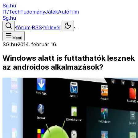
Sg.hu
IT/Tech
Tudomány
Játék
Autó
Film
Sg.hu
·
fórum
·
RSS
·
hírlevél
·
·
...
Menü
SG.hu
·
2014. február 16.
Windows alatt is futtathatók lesznek
az androidos alkalmazások?