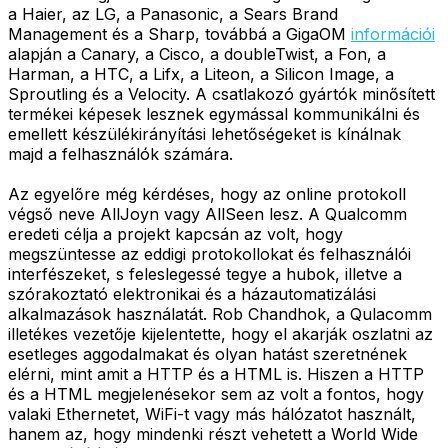
a Haier, az LG, a Panasonic, a Sears Brand
Management és a Sharp, továbbá a GigaOM
információi
alapján a Canary, a Cisco, a doubleTwist, a Fon, a
Harman, a HTC, a Lifx, a Liteon, a Silicon Image, a
Sproutling és a Velocity. A csatlakozó gyártók minősített
termékei képesek lesznek egymással kommunikálni és
emellett készülékirányítási lehetőségeket is kínálnak
majd a felhasználók számára.
Az egyelőre még kérdéses, hogy az online protokoll
végső neve AllJoyn vagy AllSeen lesz. A Qualcomm
eredeti célja a projekt kapcsán az volt, hogy
megszüntesse az eddigi protokollokat és felhasználói
interfészeket, s feleslegessé tegye a hubok, illetve a
szórakoztató elektronikai és a házautomatizálási
alkalmazások használatát. Rob Chandhok, a Qulacomm
illetékes vezetője kijelentette, hogy el akarják oszlatni az
esetleges aggodalmakat és olyan hatást szeretnének
elérni, mint amit a HTTP és a HTML is. Hiszen a HTTP
és a HTML megjelenésekor sem az volt a fontos, hogy
valaki Ethernetet, WiFi-t vagy más hálózatot használt,
hanem az, hogy mindenki részt vehetett a World Wide