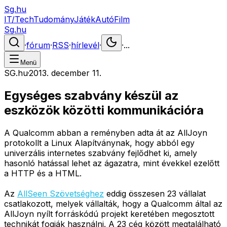
Sg.hu
IT/Tech
Tudomány
Játék
Autó
Film
Sg.hu
·
fórum
·
RSS
·
hírlevél
·
·
...
Menü
SG.hu
·
2013. december 11.
Egységes szabvány készül az
eszközök közötti kommunikációra
A Qualcomm abban a reményben adta át az AllJoyn
protokollt a Linux Alapítványnak, hogy abból egy
univerzális internetes szabvány fejlődhet ki, amely
hasonló hatással lehet az ágazatra, mint évekkel ezelőtt
a HTTP és a HTML.
Az
AllSeen Szövetséghez
eddig összesen 23 vállalat
csatlakozott, melyek vállalták, hogy a Qualcomm által az
AllJoyn nyílt forráskódú projekt keretében megosztott
technikát fogják használni. A 23 cég között megtalálható