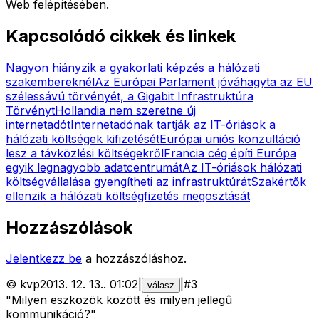
Web felépítésében.
Kapcsolódó cikkek és linkek
Nagyon hiányzik a gyakorlati képzés a hálózati
szakembereknél
Az Európai Parlament jóváhagyta az EU
szélessávú törvényét, a Gigabit Infrastruktúra
Törvényt
Hollandia nem szeretne új
internetadót
Internetadónak tartják az IT-óriások a
hálózati költségek kifizetését
Európai uniós konzultáció
lesz a távközlési költségekről
Francia cég építi Európa
egyik legnagyobb adatcentrumát
Az IT-óriások hálózati
költségvállalása gyengítheti az infrastruktúrát
Szakértők
ellenzik a hálózati költségfizetés megosztását
Hozzászólások
Jelentkezz be
a hozzászóláshoz.
©
kvp
2013. 12. 13.
.
01:02
|
|
#
3
válasz
"Milyen eszközök között és milyen jellegû
kommunikáció?"