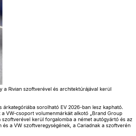
 a Rivian szoftverével és architektúrájával kerül
ós árkategóriába sorolható EV 2026-ban lesz kapható.
ket a VW-csoport volumenmárkáit alkotó „Brand Group
n szoftverével kerül forgalomba a német autógyártó és az
úrán és a VW szoftveregységének, a Cariadnak a szoftverén