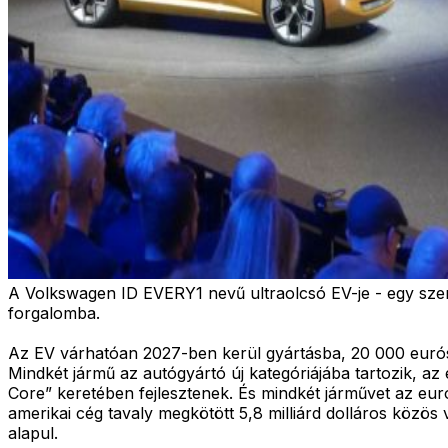
A Volkswagen ID EVERY1 nevű ultraolcsó EV-je - egy szerdá
forgalomba.
Az EV várhatóan 2027-ben kerül gyártásba, 20 000 eurós 
Mindkét jármű az autógyártó új kategóriájába tartozik, 
Core” keretében fejlesztenek. És mindkét járművet az eur
amerikai cég tavaly megkötött 5,8 milliárd dolláros közös
alapul.