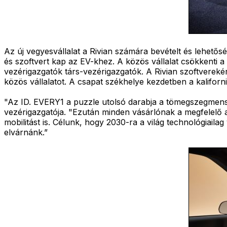
Az új vegyesvállalat a Rivian számára bevételt és lehetős
és szoftvert kap az EV-khez. A közös vállalat csökkenti a
vezérigazgatók társ-vezérigazgatók. A Rivian szoftverek
közös vállalatot. A csapat székhelye kezdetben a kaliforn
"Az ID. EVERY1 a puzzle utolsó darabja a tömegszegmen
vezérigazgatója. "Ezután minden vásárlónak a megfelelő au
mobilitást is. Célunk, hogy 2030-ra a világ technológiai
elvárnánk.”