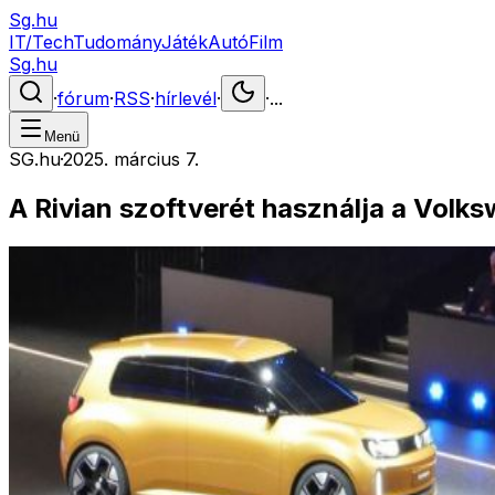
Sg.hu
IT/Tech
Tudomány
Játék
Autó
Film
Sg.hu
·
fórum
·
RSS
·
hírlevél
·
·
...
Menü
SG.hu
·
2025. március 7.
A Rivian szoftverét használja a Volk