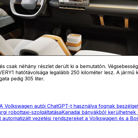
 csak néhány részlet derült ki a bemutatón. Végsebessége
ERY1 hatótávolsága legalább 250 kilométer lesz. A jármű ki
ta pedig 305 liter.
A Volkswagen autói ChatGPT-t használva fognak beszélget
gi robottaxi-szolgáltatása
Kanadai bányákból kerülhetnek
t automatizált vezetési rendszereket a Volkswagen és a Bo