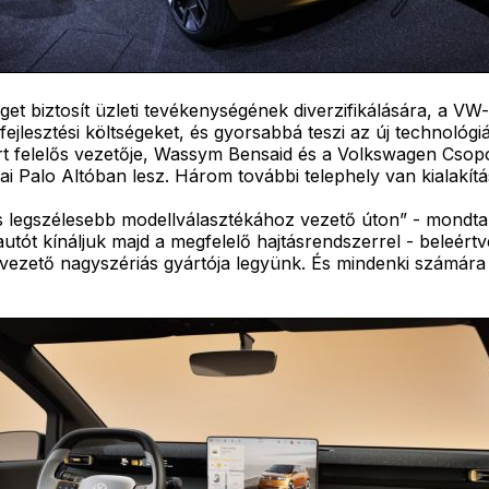
éget biztosít üzleti tevékenységének diverzifikálására, a V
 fejlesztési költségeket, és gyorsabbá teszi az új technoló
ért felelős vezetője, Wassym Bensaid és a Volkswagen Csop
iai Palo Altóban lesz. Három további telephely van kialakí
s legszélesebb modellválasztékához vezető úton” - mond
tót kínáljuk majd a megfelelő hajtásrendszerrel - beleértv
lag vezető nagyszériás gyártója legyünk. És mindenki számá