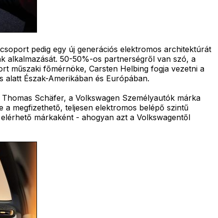
W-csoport pedig egy új generációs elektromos architektúrát
giák alkalmazását. 50-50%-os partnerségről van szó, a
ort műszaki főmérnöke, Carsten Helbing fogja vezetni a
tás alatt Észak-Amerikában és Európában.
ta Thomas Schäfer, a Volkswagen Személyautók márka
e a megfizethető, teljesen elektromos belépő szintű
ra elérhető márkaként - ahogyan azt a Volkswagentől