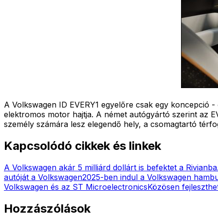
A Volkswagen ID EVERY1 egyelőre csak egy koncepció - és
elektromos motor hajtja. A német autógyártó szerint az EV
személy számára lesz elegendő hely, a csomagtartó térfoga
Kapcsolódó cikkek és linkek
A Volkswagen akár 5 milliárd dollárt is befektet a Rivianba
autóját a Volkswagen
2025-ben indul a Volkswagen hambur
Volkswagen és az ST Microelectronics
Közösen fejleszthe
Hozzászólások