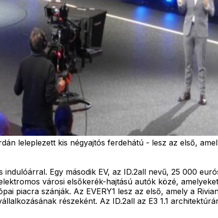
n leleplezett kis négyajtós ferdehátú - lesz az első, amely
indulóárral. Egy második EV, az ID.2all nevű, 25 000 eur
az elektromos városi elsőkerék-hajtású autók közé, amelye
ópai piacra szánják. Az EVERY1 lesz az első, amely a Rivia
 vállalkozásának részeként. Az ID.2all az E3 1.1 architekt