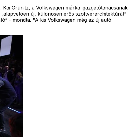
. Kai Grünitz, a Volkswagen márka igazgatótanácsának
 „alapvetően új, különösen erős szoftverarchitektúrát”
tható” - mondta. "A kis Volkswagen még az új autó