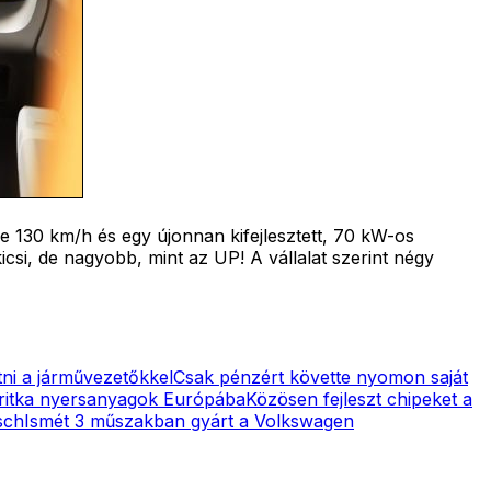
 130 km/h és egy újonnan kifejlesztett, 70 kW-os
csi, de nagyobb, mint az UP! A vállalat szerint négy
ni a járművezetőkkel
Csak pénzért követte nyomon saját
 ritka nyersanyagok Európába
Közösen fejleszt chipeket a
sch
Ismét 3 műszakban gyárt a Volkswagen