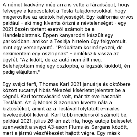
A német kiadvány még arra is vette a fáradságot, hogy
felvegye a kapcsolatot a Tesla-tulajdonosokkal, hogy
megerősítse az adatok helyességét. Egy kaliforniai orvos
például - aki meg kívánta őrizni a névtelenségét - egy
2021 őszén történt esetről számolt be a
Handelsblattnak. Éppen kanyarodni készült egy
parkolóban, amikor a Teslája hirtelen úgy felgyorsult,
mint egy versenyautó. "Próbáltam kormányozni, de
nekimentem egy oszlopnak" - emlékszik vissza az
ügyfél. "Az kidőlt, de az autó nem állt meg.
Belehajtottam még egy oszlopba, a légzsák kioldott, én
pedig elájultam."
Egy svájci férfi, Thomas Karl 2021 januárja és októbere
között tucatnyi hibás fékezési kísérletet jelentett be a
cégnél. Karl törzsvásárló volt, már tíz éve használt
Teslákat. Az új Model S azonban kiverte nála a
biztosítékot, amint az a Teslával folytatott e-mailes
levelezésből kiderül. Karl több incidensről számolt be,
például 2021. július 26-án azt írta, hogy autója balesetet
szenvedett a svájci A3-ason Flums és Sargans között,
mert a jármű vészfékezést hajtott végre. Egy másik