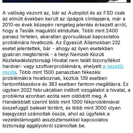
A valóság viszont az, bár az Autopilot és az FSD csak
az elmúlt években került az újságok címlapjaira, már a
2010-es évek közepén rengeteg jelentés érkezett arról,
hogy a Teslák maguktól elindultak. Több mint 2400
panasz hirtelen, akaratlan gyorsulással kapcsolatos
problémára hivatkozik. Az Egyesült Államokban 232
esetet jelentettek, bár - ahogy az ilyen esetekben
gyakran megtörténik - a helyi Nemzeti Közúti
Közlekedésbiztonsági Hivatal nem talált bizonyítékot
hardver- vagy szoftverproblémára, ehelyett
a vezetőt
okolta
. Több mint 1500 panaszban fékezési
problémákra hivatkoznak, köztük 139 esetben
fantomfékezésre és 383 esetben fantom-megállásra. Ez
ügyben 2022 februárjában indított vizsgálatot a hivatal, a
probléma azonban azóta sem oldódott meg. A
Handelsblatt szerint több mint 1000 fékproblémával
összefüggő baleset történt, és több mint 3000 olyan
bejegyzést számoltak össze, ahol az ügyfelek a
vezetéstámogató asszisztensekkel kapcsolatos
biztonsági aggályokról számoltak be.