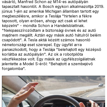
vásárló, Manfred Schon az M14-es autópályán
tapasztalt hasonlót. A Bosch egykori alkalmazottja 2019.
június 1-jén az amerikai Michigan államban tartott egy
megbeszélésre, amikor a Teslája "hirtelen a fékre
taposott, olyan erősen, ahogy azt csak el lehet
képzelni" - mondta Schon a Handelsblattnak.
"Nekipasszírozódtam a biztonsági övnek és az autó
majdnem megállt. Aztán egy másik autó hátulról belém
csapódott". A Tesla aktái között számos hasonló
németországi eset szerepel. Egy ügyfél arra
panaszkodott, hogy a Teslája "belehajtott egy középső
korlátba az autópályán". Az ok a robotpilóta
vészfékezése volt. Egy másik az ügyfélszolgálatnak
jelentette a Model S-éről: "Behajtott a szembejövő
forgalomba".