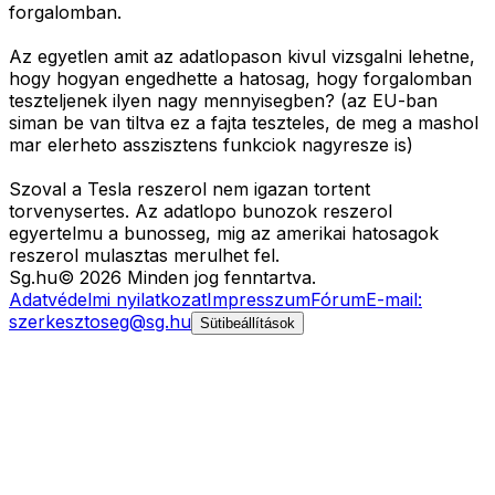
forgalomban.
Az egyetlen amit az adatlopason kivul vizsgalni lehetne,
hogy hogyan engedhette a hatosag, hogy forgalomban
teszteljenek ilyen nagy mennyisegben? (az EU-ban
siman be van tiltva ez a fajta teszteles, de meg a mashol
mar elerheto asszisztens funkciok nagyresze is)
Szoval a Tesla reszerol nem igazan tortent
torvenysertes. Az adatlopo bunozok reszerol
egyertelmu a bunosseg, mig az amerikai hatosagok
reszerol mulasztas merulhet fel.
Sg
.hu
©
2026
Minden jog fenntartva.
Adatvédelmi nyilatkozat
Impresszum
Fórum
E-mail:
szerkesztoseg@sg.hu
Sütibeállítások