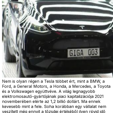
Nem is olyan régen a Tesla többet ért, mint a BMW, a
Ford, a General Motors, a Honda, a Mercedes, a Toyota
és a Volkswagen együttvéve. A világ legnagyobb
elektromosautó-gyártójának piaci kapitalizációja 2021
novemberében elérte az 1,2 billió dollárt. Ma ennek
kevesebb mint a fele. Soha korábban egy vállalat nem
veszített még ennyit a tőzsdei értékéből ilyen rövid idő