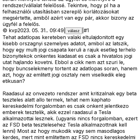
rendszer/vállalat felelőssé. Tekintve, hogy pl ha a
felhasználói utasításban szereplő korlátozásokat
megsértette, amiből azért van egy pár, akkor bizony az
ügyfél a felelős.
©
kvp
2023. 05. 31.
.
09:49
|
|
#
1
válasz
Tehat adatlopas kereteben valaki eltulajdonitott egy
kisebb orszagnyi szemelyes adatot, amibol az latszik,
hogy egy multi jogi csapata keruli a rajuk esetleg terhelo
bizonyitekok onkentes kiadasat es csak a hivatalos jogi
utat hajlando kovetni. Ebbol a cikk nem azt szuri le,
hogy buncselekmeny tortent az adatlopas soran, hanem
azt, hogy az emlitett jogi osztaly nem viselkedik eleg
etikusan?
Raadasul az onvezeto rendszer amit kritizalnak egy beta
teszteles alatt allo termek, tehat nem kaphato
kereskedelmi forgalomban es csak onkent jelentkezo
emberek tesztelik, akik ezzel raadasul a Tesla
alkalmazottai lesznek. (ugyanis nincs forgalomban, ezert
az FSD beta tesztelesehez Tesla alkalmazottnak kell
lenni) Most az hogy mukodik vagy sem masodlagos
kerdes, mert mint emlitettem az FSD nincs kereskedelmi