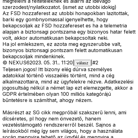
megfelelni a felteteleknek es alairni az idevago
szerzodest/nyilatkozatot. (ismet az utobbi idokig)
Az FSD hozzaferest az utobbi honapokban lazitottak,
barki egy gombnyomassal igenyelhette, hogy
bekapcsoljak az FSD hozzafereset es ha a telemetria
alapjan a biztonsagi pontszama egy bizonyos hatar felett
volt, akkor automatikusan bekapcsoltak neki.
Ha jol emlekszem, ez azota meg egyszerubbe valt,
bizonyos biztonsagi pontszam felett automatikusan
bekapcsoljak mindenkinek.
©
NEXUS6
2023. 05. 31.
.
11:20
|
|
#
2
válasz
Teljesen jogos! Itt bizony elég dúrva személyes
adatokkal történő visszaélés történt, mind a cég
alkalmazottaira, mind az ügyfelekre nézve. Adatkezelési
jogosultság nélkül a német lap ezt elemezgette, akkor a
GDPR értelmében olyan 100 milliós kategórájú
bűntetésre is számíthat, ahogy nézem.
Másrészt az SG cikk megpróbál szakszerű lenni, ami
dícséretes, pl hogy nem önvezető, hanem
vezetéstámogató rendszererről beszél. Sajnos a
leírásokból még így sem világos, hogy a használata
során mennyire tehető az ügyfél és mennyire a