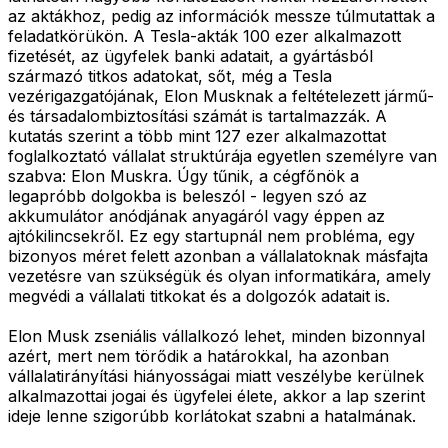
az aktákhoz, pedig az információk messze túlmutattak a
feladatkörükön. A Tesla-akták 100 ezer alkalmazott
fizetését, az ügyfelek banki adatait, a gyártásból
származó titkos adatokat, sőt, még a Tesla
vezérigazgatójának, Elon Musknak a feltételezett jármű-
és társadalombiztosítási számát is tartalmazzák. A
kutatás szerint a több mint 127 ezer alkalmazottat
foglalkoztató vállalat struktúrája egyetlen személyre van
szabva: Elon Muskra. Úgy tűnik, a cégfőnök a
legapróbb dolgokba is beleszól - legyen szó az
akkumulátor anódjának anyagáról vagy éppen az
ajtókilincsekről. Ez egy startupnál nem probléma, egy
bizonyos méret felett azonban a vállalatoknak másfajta
vezetésre van szükségük és olyan informatikára, amely
megvédi a vállalati titkokat és a dolgozók adatait is.
Elon Musk zseniális vállalkozó lehet, minden bizonnyal
azért, mert nem törődik a határokkal, ha azonban
vállalatirányítási hiányosságai miatt veszélybe kerülnek
alkalmazottai jogai és ügyfelei élete, akkor a lap szerint
ideje lenne szigorúbb korlátokat szabni a hatalmának.