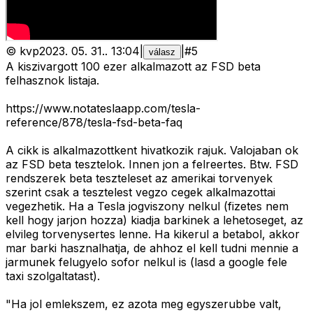
©
kvp
2023. 05. 31.
.
13:04
|
|
#
5
válasz
A kiszivargott 100 ezer alkalmazott az FSD beta
felhasznok listaja.
https://www.notateslaapp.com/tesla-
reference/878/tesla-fsd-beta-faq
A cikk is alkalmazottkent hivatkozik rajuk. Valojaban ok
az FSD beta tesztelok. Innen jon a felreertes. Btw. FSD
rendszerek beta teszteleset az amerikai torvenyek
szerint csak a tesztelest vegzo cegek alkalmazottai
vegezhetik. Ha a Tesla jogviszony nelkul (fizetes nem
kell hogy jarjon hozza) kiadja barkinek a lehetoseget, az
elvileg torvenysertes lenne. Ha kikerul a betabol, akkor
mar barki hasznalhatja, de ahhoz el kell tudni mennie a
jarmunek felugyelo sofor nelkul is (lasd a google fele
taxi szolgaltatast).
"Ha jol emlekszem, ez azota meg egyszerubbe valt,