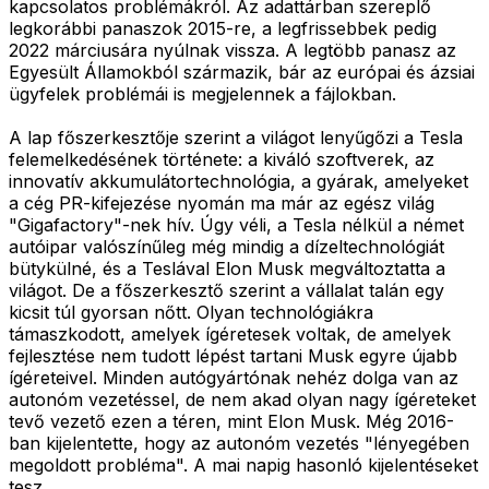
kapcsolatos problémákról. Az adattárban szereplő
legkorábbi panaszok 2015-re, a legfrissebbek pedig
2022 márciusára nyúlnak vissza. A legtöbb panasz az
Egyesült Államokból származik, bár az európai és ázsiai
ügyfelek problémái is megjelennek a fájlokban.
A lap főszerkesztője szerint a világot lenyűgőzi a Tesla
felemelkedésének története: a kiváló szoftverek, az
innovatív akkumulátortechnológia, a gyárak, amelyeket
a cég PR-kifejezése nyomán ma már az egész világ
"Gigafactory"-nek hív. Úgy véli, a Tesla nélkül a német
autóipar valószínűleg még mindig a dízeltechnológiát
bütykülné, és a Teslával Elon Musk megváltoztatta a
világot. De a főszerkesztő szerint a vállalat talán egy
kicsit túl gyorsan nőtt. Olyan technológiákra
támaszkodott, amelyek ígéretesek voltak, de amelyek
fejlesztése nem tudott lépést tartani Musk egyre újabb
ígéreteivel. Minden autógyártónak nehéz dolga van az
autonóm vezetéssel, de nem akad olyan nagy ígéreteket
tevő vezető ezen a téren, mint Elon Musk. Még 2016-
ban kijelentette, hogy az autonóm vezetés "lényegében
megoldott probléma". A mai napig hasonló kijelentéseket
tesz.