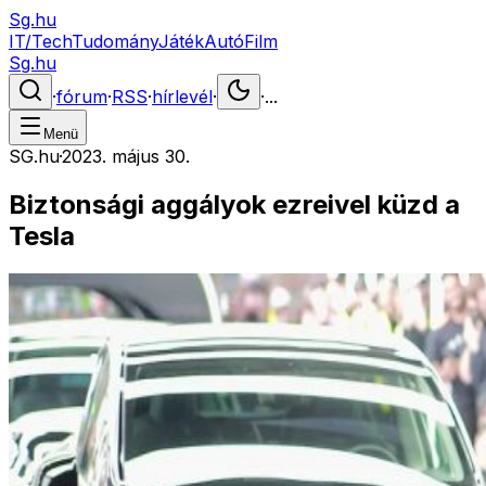
Sg.hu
IT/Tech
Tudomány
Játék
Autó
Film
Sg.hu
·
fórum
·
RSS
·
hírlevél
·
·
...
Menü
SG.hu
·
2023. május 30.
Biztonsági aggályok ezreivel küzd a
Tesla