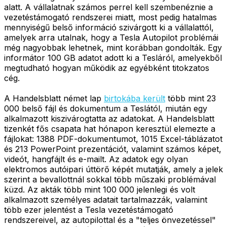
alatt. A vállalatnak számos perrel kell szembenéznie a
vezetéstámogató rendszerei miatt, most pedig hatalmas
mennyiségű belső információ szivárgott ki a vállalattól,
amelyek arra utalnak, hogy a Tesla Autopilot problémái
még nagyobbak lehetnek, mint korábban gondolták. Egy
informátor 100 GB adatot adott ki a Tesláról, amelyekből
megtudható hogyan működik az egyébként titokzatos
cég.
A Handelsblatt német lap
birtokába került
több mint 23
000 belső fájl és dokumentum a Teslától, miután egy
alkalmazott kiszivárogtatta az adatokat. A Handelsblatt
tizenkét fős csapata hat hónapon keresztül elemezte a
fájlokat: 1388 PDF-dokumentumot, 1015 Excel-táblázatot
és 213 PowerPoint prezentációt, valamint számos képet,
videót, hangfájlt és e-mailt. Az adatok egy olyan
elektromos autóipari úttörő képét mutatják, amely a jelek
szerint a bevallottnál sokkal több műszaki problémával
küzd. Az akták több mint 100 000 jelenlegi és volt
alkalmazott személyes adatait tartalmazzák, valamint
több ezer jelentést a Tesla vezetéstámogató
rendszereivel, az autopilottal és a "teljes önvezetéssel"