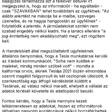
bejegyzés tartalmazza azt a félkövér betűvel írt
megjegyzést is, hogy az információt - ha egyáltalán -
csak "SZAVAKBAN" lehet továbbítani az ügyfélnek. "Az
alábbi jelentést ne másolja be e-mailbe, szöveges
üzenetbe, és ne hagyja hangpostán az ügyfélnek" -
folytatódik a jelentés. A járműadatokat szintén nem
szabad engedély nélkül kiadni. Ha a tanács ellenére "a
jogi érintettség nem akadályozható meg", ezt rögzíteni
kell.
A Handelsblatt által megszólaltatott ügyfeleknek
általános benyomása, hogy a Tesla munkatársai kerülik
az írásbeli kommunikációt. "Soha nem küldtek e-
maileket, mindig minden szóbeli volt" - mondta a
kaliforniai orvos, akinek Teslája 2021 őszén elmondása
szerint magától felgyorsult és két oszlopnak ütközött. A
szerkesztőség egy átfogó kérdéslistát küldött a
Teslának, az válasz nélkül maradt, ehelyett a vállalat az
adatok törlését követelte és adatlopásról beszél.
Fontos kérdés, hogy a Tesla mennyire kezeli
lelkiismeretesen az adatokat, hiszen az informátorok
láthatóan nagyobb korlátozások nélkül hozzáférhettek