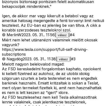
bizonyos biztonsagi pontszam felett automatikusan
bekapcsoljak mindenkinek."
Igen, de akkor mar vagy kikerult a betabol vagy az
amerikai hatosag megengedte a fenti torvenyi limit nelkuli
tesztelest. Az EU-ban ez jelenleg be van tiltva. A cikk a
korabbi szerzodeses tesztelokrol szol.
©
MerlinW
2023. 05. 31.
.
11:56
|
|
#
4
válasz
Miért nem lehet utánanézni valaminek mielőtt okosak
vagyunk?
https://www.tesla.com/support/full-self-driving-
subscriptions
©
Nagydög
2023. 05. 31.
.
11:38
|
|
#
3
válasz
Mielott nagyon belelovalod magad:
Az FSD kereskedelmi forgalomban kaphato, opciokent
ki kellett fizetned az autohoz, de az utobbi idokig
szigoruan szurtek a beta testereket es nem engedtek
barkinek hasznalni. Emiatt kritizaltak is sokan a Teslat,
mert olyan termeket fizettek ki, amit nem hasznalhattak
es nem is lett keszen az "igert" idore.
Az FSD tesztelesehez nem kell Tesla alkalmazottnak
lennie valakinek, csak jelentkeznie tesztelonek,