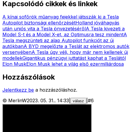
Kapcsolódó cikkek és linkek
A kínai sofőrök műanyag fejekkel játsszák ki a Tesla
Autopilot biztonsági ellenőrzését
Holland jóváhagyás
után uniós vita a Tesla önvezetéséről
A Tesla kivezeti a
Model S-t és a Model X-et, az Optimusra tesz mindent
A
Tesla megszünteti az alap Autopilot funkciót az új
autókban
A BYD megelőzte a Teslát az elektromos autók
versenyében
A Tesla úgy véli, hogy már nem kellenek új
modellek
Gigantikus pénzügyi juttatást kaphat a Teslától
Elon Musk
Elon Musk lehet a világ első ezermilliárdosa
Hozzászólások
Jelentkezz be
a hozzászóláshoz.
©
MerlinW
2023. 05. 31.
.
14:33
|
|
#
6
válasz