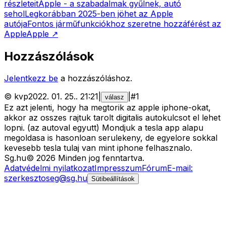
részleteit
Apple - a szabadalmak gyűlnek, autó
sehol
Legkorábban 2025-ben jöhet az Apple
autója
Fontos járműfunkciókhoz szeretne hozzáférést az
Apple
Apple
↗
Hozzászólások
Jelentkezz be
a hozzászóláshoz.
©
kvp
2022. 01. 25.
.
21:21
|
|
#
1
válasz
Ez azt jelenti, hogy ha megtorik az apple iphone-okat,
akkor az osszes rajtuk tarolt digitalis autokulcsot el lehet
lopni. (az autoval egyutt) Mondjuk a tesla app alapu
megoldasa is hasonloan serulekeny, de egyelore sokkal
kevesebb tesla tulaj van mint iphone felhasznalo.
Sg
.hu
©
2026
Minden jog fenntartva.
Adatvédelmi nyilatkozat
Impresszum
Fórum
E-mail:
szerkesztoseg@sg.hu
Sütibeállítások