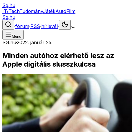
Sg.hu
IT/Tech
Tudomány
Játék
Autó
Film
Sg.hu
·
fórum
·
RSS
·
hírlevél
·
·
...
Menü
SG.hu
·
2022. január 25.
Minden autóhoz elérhető lesz az
Apple digitális slusszkulcsa