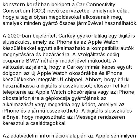
konszern korábban belépett a Car Connectivity
Consortium (CCC) nevű szervezetbe, amelynek célja,
hogy a tagjai olyan megoldásokat alkossanak meg,
amelyek minden gyártó összes járművével használhatók.
A 2020-ban bejelentett Carkey gyakorlatilag egy digitális
slusszkulcs, amely az iPhone és az Apple Watch
készülékekkel együtt alkalmazható a kompatibilis autók
megnyitására és bezárására. A szolgáltatás eddig
csupán a BMW néhány modelljével működött. A
változást az jelenti, hogy a Carkey immár képes együtt
dolgozni az új Apple Watch okosórákba és iPhone
készülékekbe integrált U1 chippel. Ahhoz, hogy bárki
használhassa a digitális slusszkulcsot, először fel kell
telepítenie az Apple Watch okosórájára vagy az iPhone
okostelefonjára a gépkocsija gyártójának az
alkalmazását vagy megadnia egy kódot, amellyel az
iPhone és a jármű összeköthető. A digitális slusszkulcs
előnye, hogy megosztható az iMessage rendszeren
keresztül a családtagokkal.
Az adatvédelmi információk alapján az Apple semmilyen