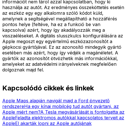
információt nem tárol azzal kapcsolatban, hogy ki
használja az autót. Az eredményes összeköttetés esetén
az eszköz egy egy alkalomra szóló kódot küld,
amelynek a segítségével megállapítható a hozzáférés
pontos helye (feltéve, ha ez a funkció be van
kapcsolva) azért, hogy így akadályozzák meg a
visszaéléseket. A digitális slusszkulcs konfigurálására az
Apple megoszt egy egyértelmű eszközazonosítót a
gépkocsi gyártójával. Ez az azonosító mindegyik gyártó
esetében más azért, hogy így védjék a magánéletet. A
gyártók az azonosítót ötvözhetik más információkkal,
amelyeket az adatvédelmi irányelveknek megfelelően
dolgoznak majd fel.
Kapcsolódó cikkek és linkek
Apple Maps alapján navigál majd a Ford önvezető
rendszere
Ha egy kínai mobilcég tud autót gyártani, az
Apple miért nem?
A Tesla megvásárlását is fontolgatta az
Apple
Feladta elektromos autókkal kapcsolatos terveit az
Apple
El akarták lopni az Apple autójának