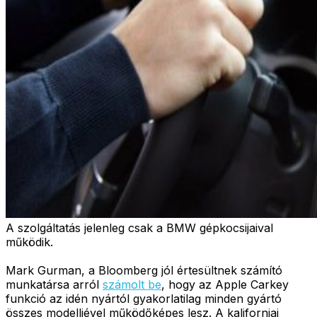
A szolgáltatás jelenleg csak a BMW gépkocsijaival
működik.
Mark Gurman, a Bloomberg jól értesültnek számító
munkatársa arról
számolt be
, hogy az Apple Carkey
funkció az idén nyártól gyakorlatilag minden gyártó
összes modelljével működőképes lesz. A kaliforniai